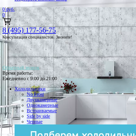
0
руб.
0
8 (495) 177-56-75
Консультация специалистов. Звоните!
Обратный звонок
Время работы:
Ежедневно с 9:00 до 21:00
Холодильники
No Frost
Двухкамерные
Однокамерные
Встраиваемые
Side by side
Черные