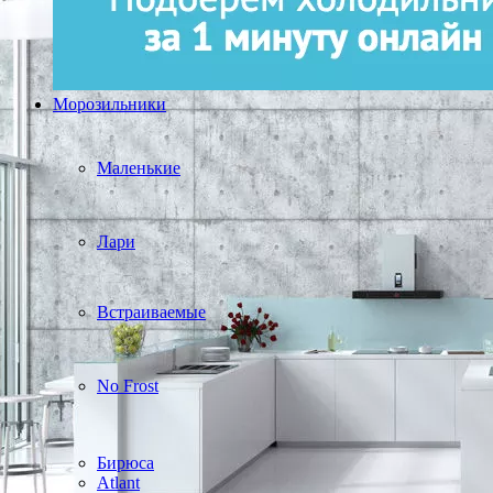
Морозильники
Маленькие
Лари
Встраиваемые
No Frost
Бирюса
Atlant