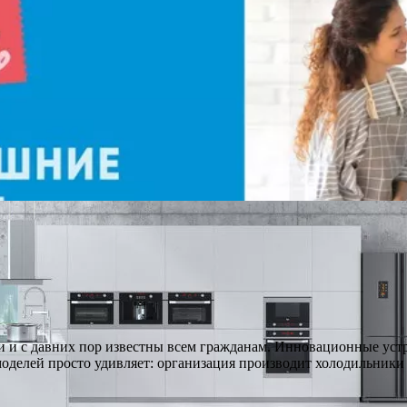
 и с давних пор известны всем гражданам. Инновационные устр
оделей просто удивляет: организация производит холодильники 