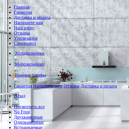
Главная
Гарантия
Доставка и оплата
Напишите нам
Наш адрес
Отзывы
Утилизация
Самовывоз
Холодильники
Морозильники
Винные шкафы
Гарантия
Напишите нам
Отзывы
Доставка и оплата
Назад
Посмотреть все
No Frost
Двухкамерные
Однокамерные
Встраиваемые