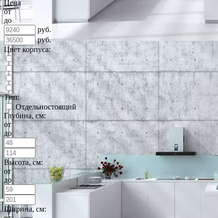
Цена
от
до
руб.
руб.
Цвет корпуса:
Тип:
Отдельностоящий
Глубина, см:
от
до
Высота, см:
от
до
Ширина, см:
от