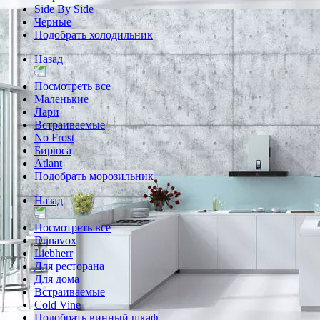
Side By Side
Черные
Подобрать холодильник
Назад
Посмотреть все
Маленькие
Лари
Встраиваемые
No Frost
Бирюса
Atlant
Подобрать морозильник
Назад
Посмотреть все
Dunavox
Liebherr
Для ресторана
Для дома
Встраиваемые
Cold Vine
Подобрать винный шкаф