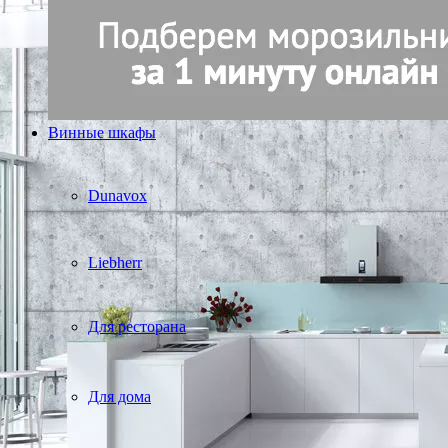
Винные шкафы
Dunavox
Liebherr
Для ресторана
Для дома