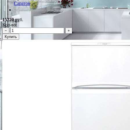
Саратов
*Наличие уточняйте у менеджера
15220
руб.
Кол-во:
−
+
Купить