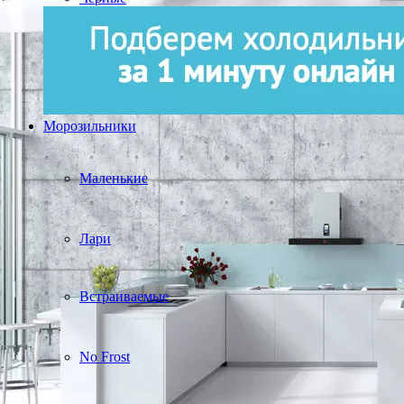
Морозильники
Маленькие
Лари
Встраиваемые
No Frost