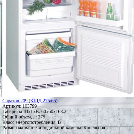
Саратов 209 (КШД 275/65)
Артикул:
103799
Габариты ШxГxВ: 60x60x163.2
Общий объем, л: 275
Класс энергопотребления: B
Размораживание холодильной камеры: Капельная