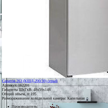
Саратов 263 (КШД-200/30) серый
Артикул:
162201
Габариты ШxГxВ: 48x59x148
Общий объем, л: 195
Размораживание холодильной камеры: Капельная
Производитель: