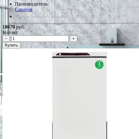
Производитель:
Саратов
*Наличие уточняйте у менеджера
18670
руб.
Кол-во:
−
+
Купить