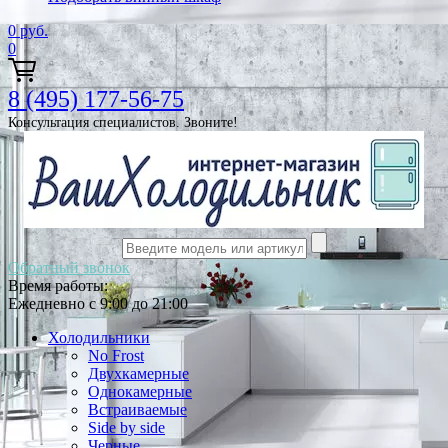
0
руб.
0
8 (495) 177-56-75
Консультация специалистов. Звоните!
Обратный звонок
Время работы:
Ежедневно с 9:00 до 21:00
Холодильники
No Frost
Двухкамерные
Однокамерные
Встраиваемые
Side by side
Черные