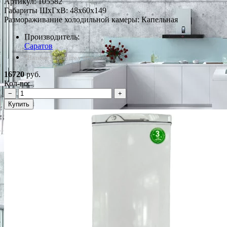
Артикул:
105582
Габариты ШxГxВ: 48x60x149
Размораживание холодильной камеры: Капельная
Производитель:
Саратов
*Наличие уточняйте у менеджера
16720
руб.
Кол-во:
−
+
Купить