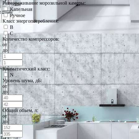
Размораживание морозильной камеры:
Капельная
Ручное
Класс энергопотребления:
B
C
Количество компрессоров:
от
до
Климатический класс:
N
Уровень шума, дБ:
от
до
Общий объем, л:
от
до