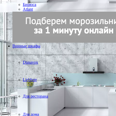
Бирюса
Atlant
Винные шкафы
Dunavox
Liebherr
Для ресторана
Для дома