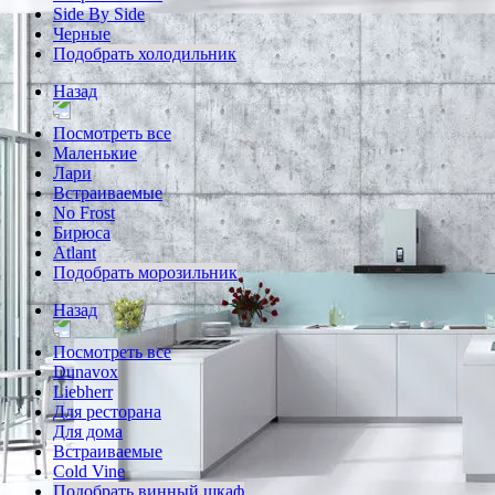
Side By Side
Черные
Подобрать холодильник
Назад
Посмотреть все
Маленькие
Лари
Встраиваемые
No Frost
Бирюса
Atlant
Подобрать морозильник
Назад
Посмотреть все
Dunavox
Liebherr
Для ресторана
Для дома
Встраиваемые
Cold Vine
Подобрать винный шкаф