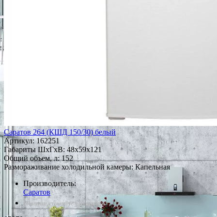
Саратов 264 (КШД 150/30) белый
Артикул:
162251
Габариты ШxГxВ: 48x59x121
Общий объем, л: 152
Размораживание холодильной камеры: Капельная
Производитель:
Саратов
*Наличие уточняйте у менеджера