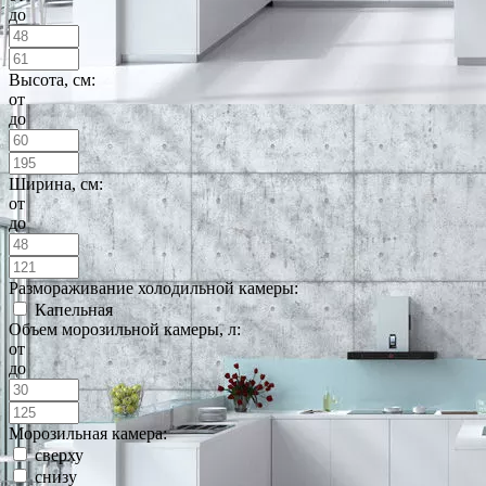
до
Высота, см:
от
до
Ширина, см:
от
до
Размораживание холодильной камеры:
Капельная
Объем морозильной камеры, л:
от
до
Морозильная камера:
сверху
снизу