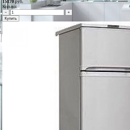
15170
руб.
Кол-во:
−
+
Купить