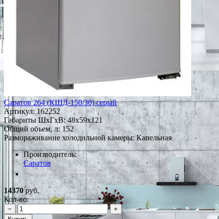
Саратов 264 (КШД-150/30) серый
Артикул:
162252
Габариты ШxГxВ: 48x59x121
Общий объем, л: 152
Размораживание холодильной камеры: Капельная
Производитель:
Саратов
*Наличие уточняйте у менеджера
14370
руб.
Кол-во:
−
+