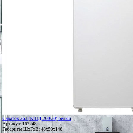
Саратов 263 (КШД-200/30) белый
Артикул:
162248
Габариты ШxГxВ: 48x59x148