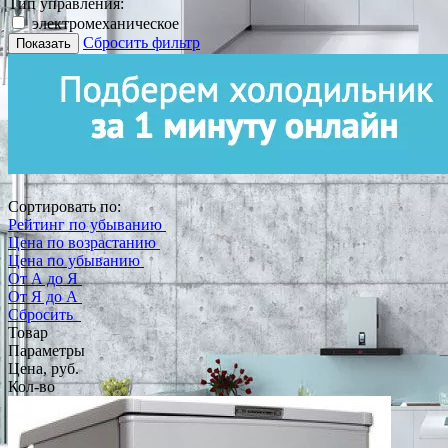
Тип управления:
электромеханическое
Сбросить фильтр
Показать
Сортировать по:
Рейтинг по убыванию
Цена по возрастанию
Цена по убыванию
От А до Я
От Я до А
Сбросить
Товар
Параметры
Цена, руб.
Кол-во