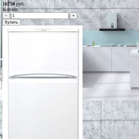
16750
руб.
Кол-во:
−
+
Купить