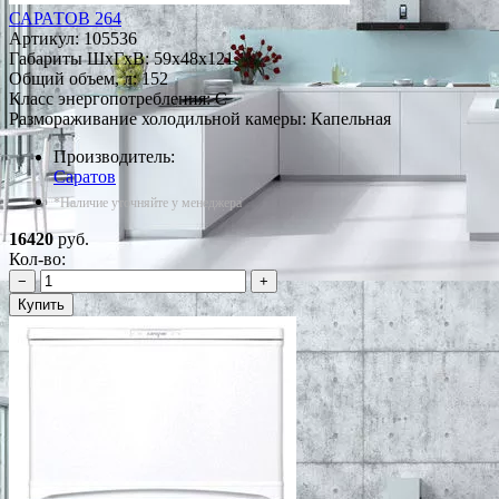
САРАТОВ 264
Артикул:
105536
Габариты ШxГxВ: 59x48x121
Общий объем, л: 152
Класс энергопотребления: C
Размораживание холодильной камеры: Капельная
Производитель:
Саратов
*Наличие уточняйте у менеджера
16420
руб.
Кол-во:
−
+
Купить