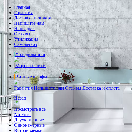
Главная
Гарантия
Доставка и оплата
Напишите нам
Наш адрес
Отзывы
Утилизация
Самовывоз
Холодильники
Морозильники
Винные шкафы
Гарантия
Напишите нам
Отзывы
Доставка и оплата
Назад
Посмотреть все
No Frost
Двухкамерные
Однокамерные
Встраиваемые