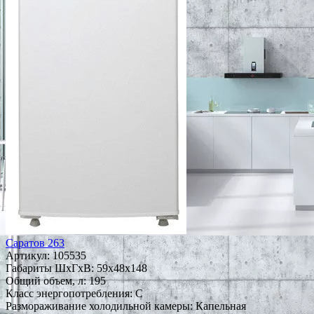
Саратов 263
Артикул:
105535
Габариты ШxГxВ: 59x48x148
Общий объем, л: 195
Класс энергопотребления: C
Размораживание холодильной камеры: Капельная