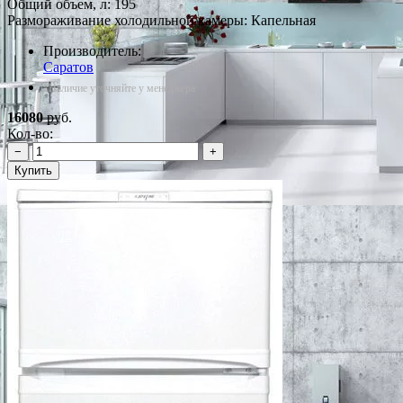
Общий объем, л: 195
Размораживание холодильной камеры: Капельная
Производитель:
Саратов
*Наличие уточняйте у менеджера
16080
руб.
Кол-во:
−
+
Купить