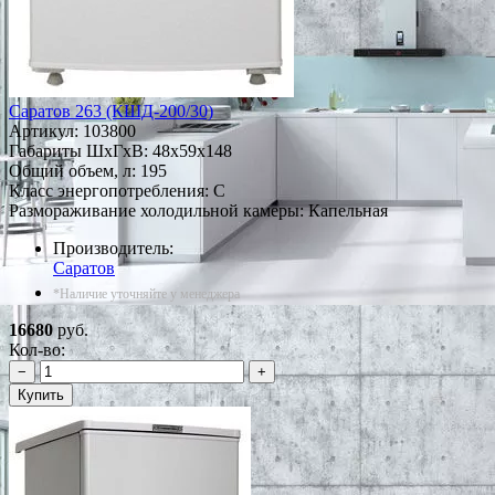
Саратов 263 (КШД-200/30)
Артикул:
103800
Габариты ШxГxВ: 48x59x148
Общий объем, л: 195
Класс энергопотребления: C
Размораживание холодильной камеры: Капельная
Производитель:
Саратов
*Наличие уточняйте у менеджера
16680
руб.
Кол-во:
−
+
Купить