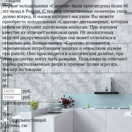
14 моделей
Первые холодильники «Саратов» были произведены более 60
лет назад в России. С тех пор отечественные инженеры ушли
далеко вперед. В нашем интернет-магазине Вы можете
приобрести холодильники «Саратов» двухкамерные, которым
ничем не уступают зарубежным аналогам. При хорошем
качестве их отличает невысокая цена. От аналогичных
моделей раскрученных брендов она может отличаться в
несколько раз. Холодильники «Саратов» отличаются
экономичным потреблением энергии и невысоким шумом
при работе. Они производятся в классическом дизайне, при
этом расцветки могут быть разными. Пользователи отмечают
удобно расположенные двери и прочные полки агрегата.
Фильтр по товарам
Цена
от
до
руб.
руб.
Цвет корпуса:
Тип:
Отдельностоящий
Глубина, см:
от