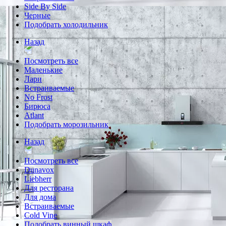
Side By Side
Черные
Подобрать холодильник
Назад
Посмотреть все
Маленькие
Лари
Встраиваемые
No Frost
Бирюса
Atlant
Подобрать морозильник
Назад
Посмотреть все
Dunavox
Liebherr
Для ресторана
Для дома
Встраиваемые
Cold Vine
Подобрать винный шкаф