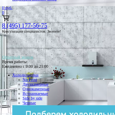
0
руб.
0
8 (495) 177-56-75
Консультация специалистов. Звоните!
Обратный звонок
Время работы:
Ежедневно с 9:00 до 21:00
Холодильники
No Frost
Двухкамерные
Однокамерные
Встраиваемые
Side by side
Черные