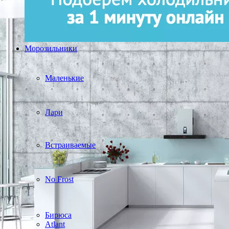
Морозильники
Маленькие
Лари
Встраиваемые
No Frost
Бирюса
Atlant