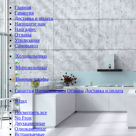
Главная
Гарантия
Доставка и оплата
Напишите нам
Наш адрес
Отзывы
Утилизация
Самовывоз
Холодильники
Морозильники
Винные шкафы
Гарантия
Напишите нам
Отзывы
Доставка и оплата
Назад
Посмотреть все
No Frost
Двухкамерные
Однокамерные
Встраиваемые