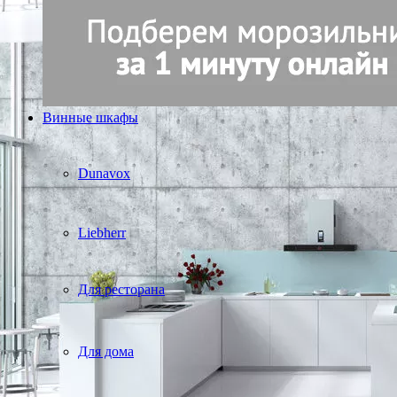
Винные шкафы
Dunavox
Liebherr
Для ресторана
Для дома