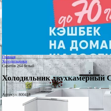
Главная
Холодильники
Саратов 264 белый
Холодильник двухкамерный С
Артикул:
800418