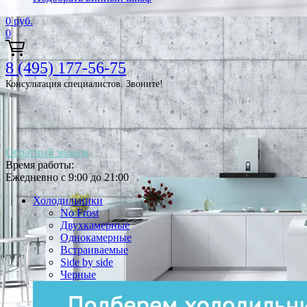
0
руб.
0
8 (495) 177-56-75
Консультация специалистов. Звоните!
Обратный звонок
Время работы:
Ежедневно с 9:00 до 21:00
Холодильники
No Frost
Двухкамерные
Однокамерные
Встраиваемые
Side by side
Черные