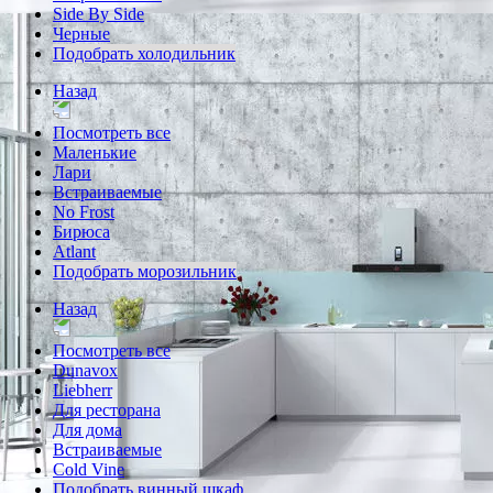
Side By Side
Черные
Подобрать холодильник
Назад
Посмотреть все
Маленькие
Лари
Встраиваемые
No Frost
Бирюса
Atlant
Подобрать морозильник
Назад
Посмотреть все
Dunavox
Liebherr
Для ресторана
Для дома
Встраиваемые
Cold Vine
Подобрать винный шкаф