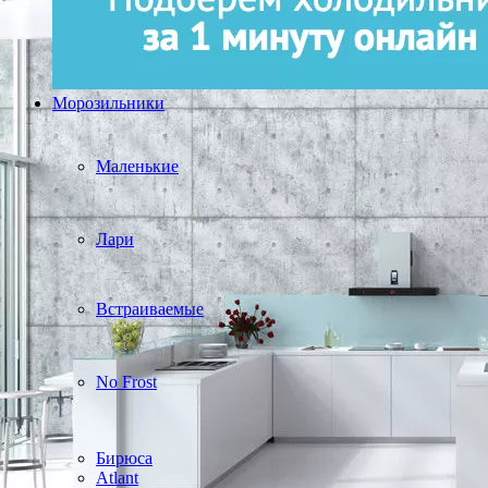
Морозильники
Маленькие
Лари
Встраиваемые
No Frost
Бирюса
Atlant