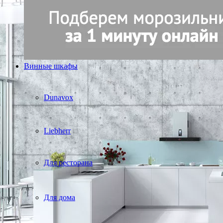
Винные шкафы
Dunavox
Liebherr
Для ресторана
Для дома