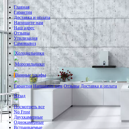
Главная
Гарантия
Доставка и оплата
Напишите нам
Наш адрес
Отзывы
Утилизация
Самовывоз
Холодильники
Морозильники
Винные шкафы
Гарантия
Напишите нам
Отзывы
Доставка и оплата
Назад
Посмотреть все
No Frost
Двухкамерные
Однокамерные
Встраиваемые