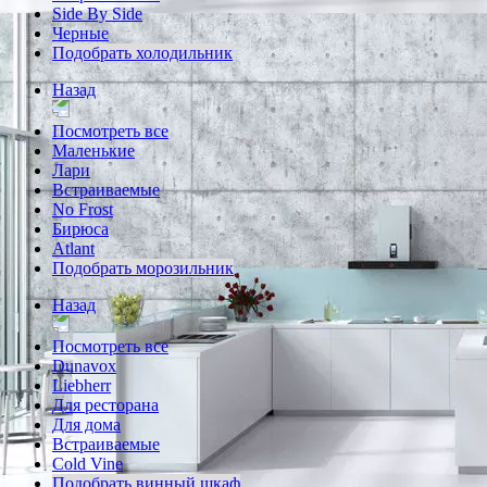
Side By Side
Черные
Подобрать холодильник
Назад
Посмотреть все
Маленькие
Лари
Встраиваемые
No Frost
Бирюса
Atlant
Подобрать морозильник
Назад
Посмотреть все
Dunavox
Liebherr
Для ресторана
Для дома
Встраиваемые
Cold Vine
Подобрать винный шкаф