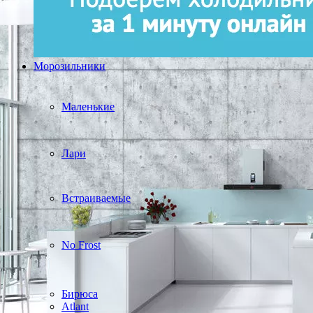
Морозильники
Маленькие
Лари
Встраиваемые
No Frost
Бирюса
Atlant