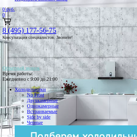
0
руб.
0
8 (495) 177-56-75
Консультация специалистов. Звоните!
Обратный звонок
Время работы:
Ежедневно с 9:00 до 21:00
Холодильники
No Frost
Двухкамерные
Однокамерные
Встраиваемые
Side by side
Черные