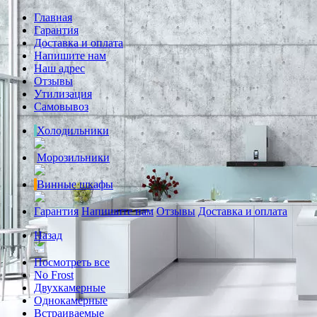
Главная
Гарантия
Доставка и оплата
Напишите нам
Наш адрес
Отзывы
Утилизация
Самовывоз
Холодильники
Морозильники
Винные шкафы
Гарантия
Напишите нам
Отзывы
Доставка и оплата
Назад
Посмотреть все
No Frost
Двухкамерные
Однокамерные
Встраиваемые