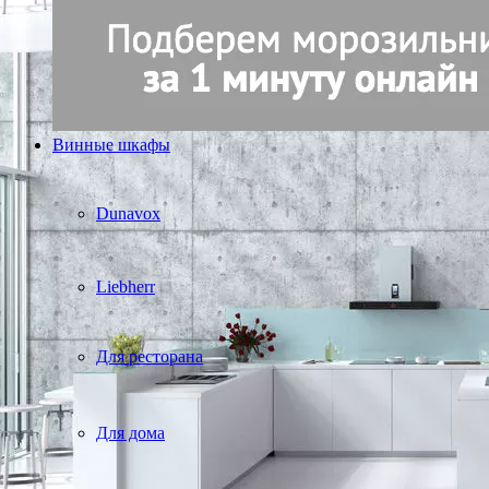
Винные шкафы
Dunavox
Liebherr
Для ресторана
Для дома