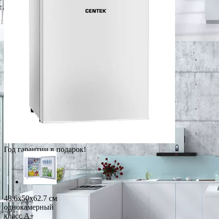
Год гарантии в подарок!
48.6x50x62.7 см
однокамерный
класс A+