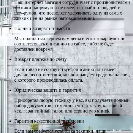
Наш интернет-магазин сотрудничает с производителями
техники напрямую и не имеет оффлайн площадей и
шоу-румов, что позволяет удерживать одну из самых
низких цен на рынке бытовой техники.
Полный возврат стоимости
Мы полностью вернем вам деньги если товар будет не
соответстовать описанию на сайте, либо не будет
доставлен вовремя.
Возврат платежа по счету
Если товар не соотвутствует описанию или имеет
другие несоответствия, мы возвращаем средства на счет,
с которого производилась оплата.
Юридическая защита и гарантия
Приобретая любую технику у нас, вы получаете полный
набор документов, а именно: счет фактуру, кассовый
чек, гарантийный талон или сервисную книгу.
Гарантия качественной установки
Если вам требуется установка техники, наши