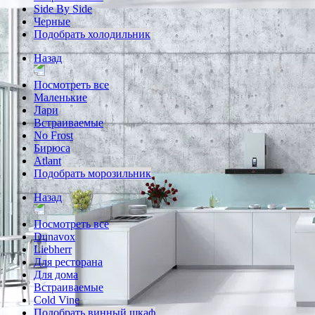
Side By Side
Черные
Подобрать холодильник
Назад
Посмотреть все
Маленькие
Лари
Встраиваемые
No Frost
Бирюса
Atlant
Подобрать морозильник
Назад
Посмотреть все
Dunavox
Liebherr
Для ресторана
Для дома
Встраиваемые
Cold Vine
Подобрать винный шкаф