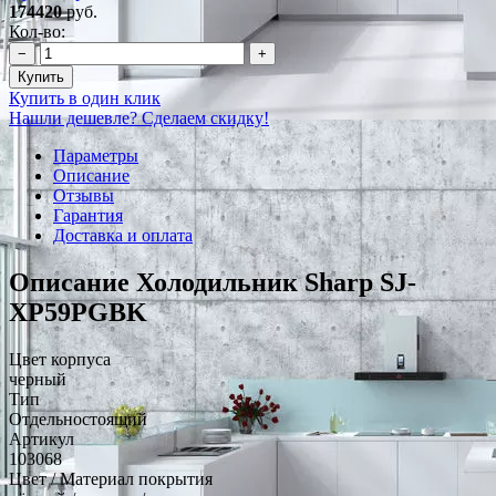
174420
руб.
Кол-во:
−
+
Купить
Купить в один клик
Нашли дешевле? Сделаем скидку!
Параметры
Описание
Отзывы
Гарантия
Доставка и оплата
Описание Холодильник Sharp SJ-
XP59PGBK
Цвет корпуса
черный
Тип
Отдельностоящий
Артикул
103068
Цвет / Материал покрытия