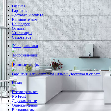
Главная
Гарантия
Доставка и оплата
Напишите нам
Наш адрес
Отзывы
Утилизация
Самовывоз
Холодильники
Морозильники
Винные шкафы
Гарантия
Напишите нам
Отзывы
Доставка и оплата
Назад
Посмотреть все
No Frost
Двухкамерные
Однокамерные
Встраиваемые