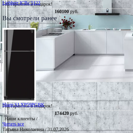
Liebherr ICBc 5122
Год гарантии в подарок!
160100
руб.
Вы смотрели ранее
Sharp SJ-XP59PGBK
Год гарантии в подарок!
174420
руб.
Наши клиенты /
Читать все
Татьяна Николаевна
/ 31.07.2026