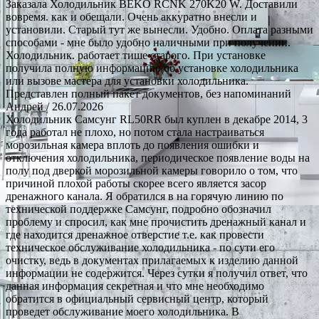
Заказала Холодильник BEKO RCNK 270K20 W. Доставили
вовремя. как и обещали. Очень аккуратно внесли и
установили. Старый тут же вынесли. Удобно. Оплата разными
способами - мне было удобно наличными при получении.
Холодильник. работает тише старого. При установке
получила полную информацию об установке холодильника
или вызове мастера для установки холодильника.
Представлен полный пакет документов, без напоминаний
Андрей
/ 26.07.2026
Холодильник Самсунг RL50RR был куплен в декабре 2014, 3
года работал не плохо, но потом стала настраиваться
морозильная камера вплоть до появления ошибки и
отключения холодильника, периодическое появление воды на
полу под дверкой морозильной камеры говорило о том, что
причиной плохой работы скорее всего является засор
дренажного канала. Я обратился в на горячую линию по
технической поддержке Самсунг, подробно обозначил
проблему и спросил, как мне прочистить дренажный канал и
где находится дренажное отверстие т.е. как провести
техническое обслуживание холодильника - по сути его
очистку, ведь в документах прилагаемых к изделию данной
информации не содержится. Через сутки я получил ответ, что
данная информация секретная и что мне необходимо
обратится в официальный сервисный центр, который
проведет обслуживание моего холодильника. В