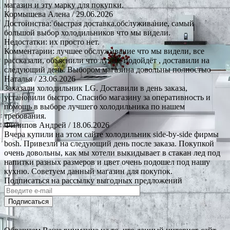
магазин и эту марку для покупки.
Кормышева Алена
/ 29.06.2026
Достоинства: быстрая доставка.обслуживание, самый
большой выбор холодильников что мы видели.
Недостатки: их просто нет.
Комментарии: лучшее обслуживание что мы видели, все
рассказали, объяснили что лучше подойдёт , доставили на
следующий день. Выбором магазина довольны полностью
Наталья
/ 23.06.2026
Заказали холодильник LG. Доставили в день заказа,
установили быстро. Спасибо магазину за оперативность и
помощь в выборе лучшего холодильника по нашем
требования.
Филипов Андрей
/ 18.06.2026
Вчера купили на этом сайте холодильник side-by-side фирмы
bosh. Привезли на следующий день после заказа. Покупкой
очень довольны, как мы хотели выкидывает в стакан лед под
напитки разных размеров и цвет очень подошел под нашу
кухню. Советуем данный магазин для покупок.
Подписаться на рассылку выгодных предложений
Подписаться