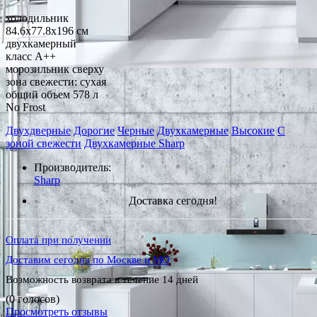
холодильник
84.6x77.8x196 см
двухкамерный
класс A++
морозильник сверху
зона свежести: сухая
общий объем 578 л
No Frost
Двухдверные
Дорогие
Черные
Двухкамерные
Высокие
С
зоной свежести
Двухкамерные Sharp
Производитель:
Sharp
Доставка сегодня!
Оплата при получении
Доставим сегодня по Москве и МО
Возможность возврата в течение 14 дней
(0 голосов)
Просмотреть отзывы