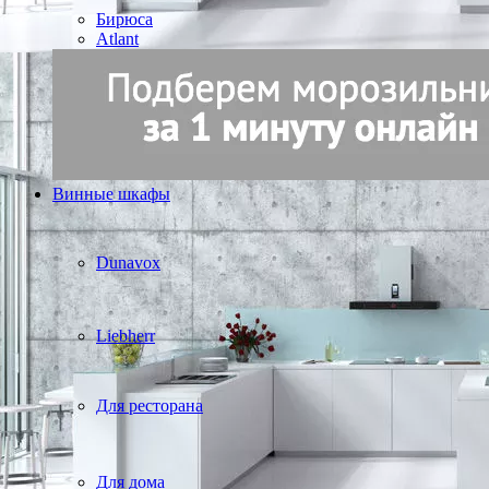
Бирюса
Atlant
Винные шкафы
Dunavox
Liebherr
Для ресторана
Для дома