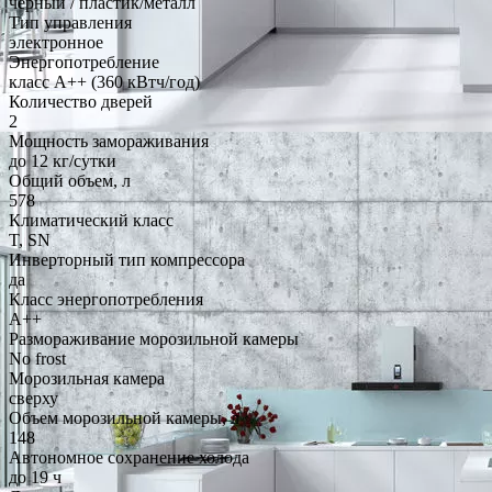
чёрный / пластик/металл
Тип управления
электронное
Энергопотребление
класс A++ (360 кВтч/год)
Количество дверей
2
Мощность замораживания
до 12 кг/cутки
Общий объем, л
578
Климатический класс
T, SN
Инверторный тип компрессора
да
Класс энергопотребления
A++
Размораживание морозильной камеры
No frost
Морозильная камера
сверху
Объем морозильной камеры, л
148
Автономное сохранение холода
до 19 ч