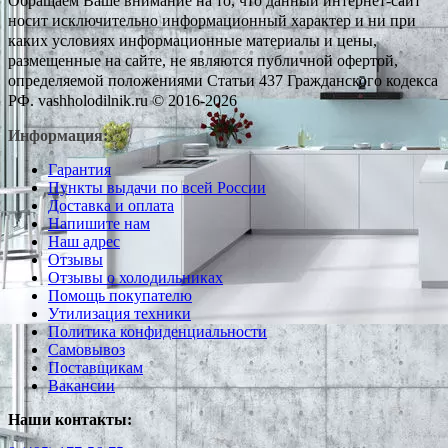
Обращаем Ваше внимание на то, что данный интернет-сайт
носит исключительно информационный характер и ни при
каких условиях информационные материалы и цены,
размещенные на сайте, не являются публичной офертой,
определяемой положениями Статьи 437 Гражданского кодекса
РФ. vashholodilnik.ru © 2016-2026
Информация:
Гарантия
Пункты выдачи по всей России
Доставка и оплата
Напишите нам
Наш адрес
Отзывы
Отзывы о холодильниках
Помощь покупателю
Утилизация техники
Политика конфиденциальности
Самовывоз
Поставщикам
Вакансии
Наши контакты: