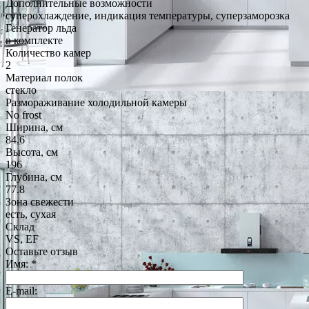
Дополнительные возможности
суперохлаждение, индикация температуры, суперзаморозка
Генератор льда
в комплекте
Количество камер
2
Материал полок
стекло
Размораживание холодильной камеры
No frost
Ширина, см
84.6
Высота, см
196
Глубина, см
77.8
Зона свежести
есть, сухая
Склад
VS, EF
Оставьте отзыв
Имя:
*
E-mail: