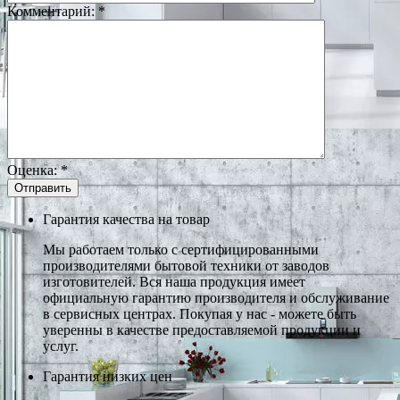
Комментарий:
*
Оценка:
*
Гарантия качества на товар
Мы работаем только с сертифицированными
производителями бытовой техники от заводов
изготовителей. Вся наша продукция имеет
официальную гарантию производителя и обслуживание
в сервисных центрах. Покупая у нас - можете быть
уверенны в качестве предоставляемой продукции и
услуг.
Гарантия низких цен