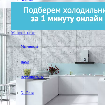
Морозильники
Маленькие
Лари
Встраиваемые
No Frost