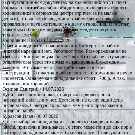
эксплуатационных документах на холодильник отсутствует
(скрыта от потребителя) необходимость проведения очистки
холодильника в сервисном центре (причем за не малые
деньги), что является введением в заблуждение покупателя и
проявлением неуважительного к нему отношения. И поэтому
знакомым и близким людям я не рекомендую покупать
технику самсунг.
Любишкин Николай
/ 23.07.2026
У меня холодильник и морозильник Либхерр. По работе
никаких нареканий нет. Работают тихо. Размораживания не
требуют. Они у меня уже более 5 лет. Кто выберет эту модель
будьте готовы через это время менять ручки. Я уже одну
заменил. Это самое не отработанное место в этой
конструкции. То пластик в ручке лопнет, то пружинка в ручке
сломается. Одна ручка в холодильнике стоит 1700 р. А так,
холодильник хороший.
Осипов Дмитрий
/ 14.07.2026
Купил здесь винный шкаф, покупкой доволен, пока
нареканий к магазину нет. Доставили на следующий день
после заказа. Советую тк больше, чем у них предложений,
нигде не нашёл
Бурдасов Илья
/ 06.07.2026
Долго выбирали холодильник , сошлись на модели марки
hitachi, привезли в день заказа , с этого момента и до сих пор в
восторге, холодильник может буквально все ! Советую и этот