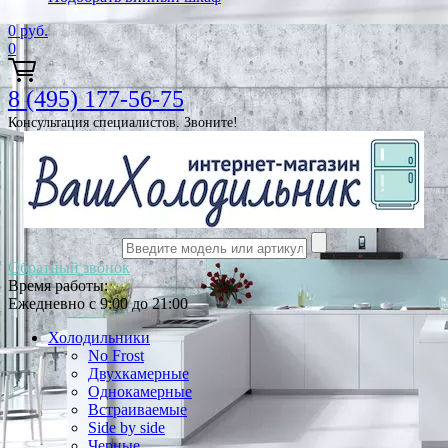
0
руб.
0
8 (495) 177-56-75
Консультация специалистов. Звоните!
Обратный звонок
Время работы:
Ежедневно с 9:00 до 21:00
Холодильники
No Frost
Двухкамерные
Однокамерные
Встраиваемые
Side by side
Черные