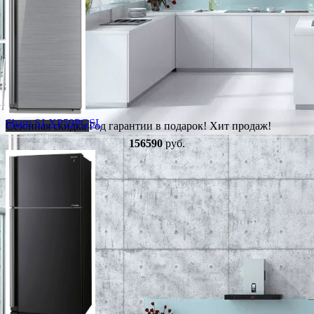
Sharp SJ-XP59PGSL
Сезонная скидка
Год гарантии в подарок!
Хит продаж!
156590
руб.