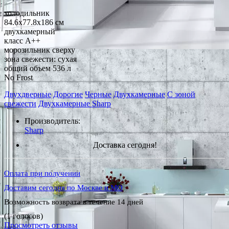
холодильник
84.6x77.8x186 см
двухкамерный
класс A++
морозильник сверху
зона свежести: сухая
общий объем 536 л
No Frost
Двухдверные
Дорогие
Черные
Двухкамерные
С зоной
свежести
Двухкамерные Sharp
Производитель:
Sharp
Доставка сегодня!
Оплата при получении
Доставим сегодня по Москве и МО
Возможность возврата в течение 14 дней
(1 голосов)
Просмотреть отзывы