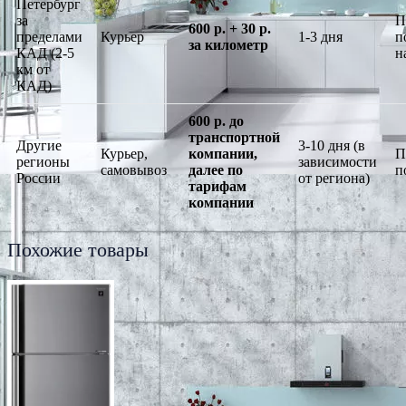
Петербург
за
П
600 р. + 30 р.
пределами
Курьер
1-3 дня
п
за километр
КАД (2-5
н
км от
КАД)
600 р. до
транспортной
Другие
3-10 дня (в
Курьер,
компании,
П
регионы
зависимости
самовывоз
далее по
п
России
от региона)
тарифам
компании
Похожие товары