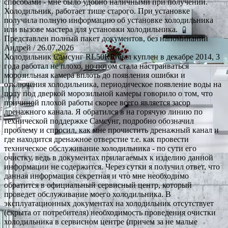
способами - мне было удобно наличными при получении.
Холодильник. работает тише старого. При установке
получила полную информацию об установке холодильника
или вызове мастера для установки холодильника.
Представлен полный пакет документов, без напоминаний
Андрей
/ 26.07.2026
Холодильник Самсунг RL50RR был куплен в декабре 2014, 3
года работал не плохо, но потом стала настраиваться
морозильная камера вплоть до появления ошибки и
отключения холодильника, периодическое появление воды на
полу под дверкой морозильной камеры говорило о том, что
причиной плохой работы скорее всего является засор
дренажного канала. Я обратился в на горячую линию по
технической поддержке Самсунг, подробно обозначил
проблему и спросил, как мне прочистить дренажный канал и
где находится дренажное отверстие т.е. как провести
техническое обслуживание холодильника - по сути его
очистку, ведь в документах прилагаемых к изделию данной
информации не содержится. Через сутки я получил ответ, что
данная информация секретная и что мне необходимо
обратится в официальный сервисный центр, который
проведет обслуживание моего холодильника. В
эксплуатационных документах на холодильник отсутствует
(скрыта от потребителя) необходимость проведения очистки
холодильника в сервисном центре (причем за не малые