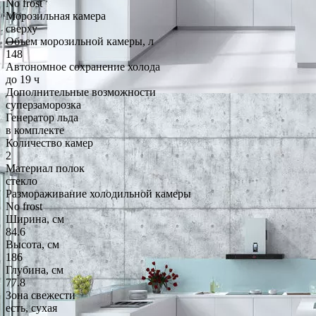
No frost
Морозильная камера
сверху
Объем морозильной камеры, л
148
Автономное сохранение холода
до 19 ч
Дополнительные возможности
суперзаморозка
Генератор льда
в комплекте
Количество камер
2
Материал полок
стекло
Размораживание холодильной камеры
No frost
Ширина, см
84.6
Высота, см
186
Глубина, см
77.8
Зона свежести
есть, сухая