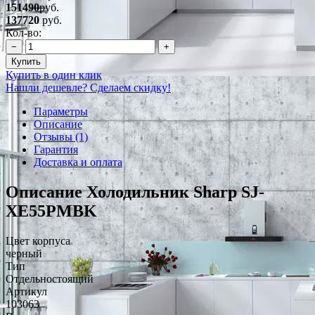
151490
руб.
137720
руб.
Кол-во:
−
+
Купить
Купить в один клик
Нашли дешевле? Сделаем скидку!
Параметры
Описание
Отзывы (1)
Гарантия
Доставка и оплата
Описание Холодильник Sharp SJ-
XE55PMBK
Цвет корпуса
черный
Тип
Отдельностоящий
Артикул
103063