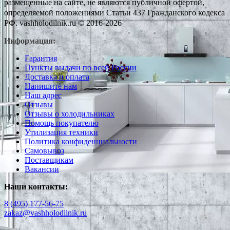
размещенные на сайте, не являются публичной офертой,
определяемой положениями Статьи 437 Гражданского кодекса
РФ. vashholodilnik.ru © 2016-2026
Информация:
Гарантия
Пункты выдачи по всей России
Доставка и оплата
Напишите нам
Наш адрес
Отзывы
Отзывы о холодильниках
Помощь покупателю
Утилизация техники
Политика конфиденциальности
Самовывоз
Поставщикам
Вакансии
Наши контакты:
8 (495) 177-56-75
zakaz@vashholodilnik.ru