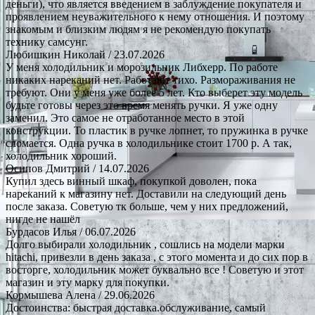
деньги), что является введением в заблуждение покупателя и
проявлением неуважительного к нему отношения. И поэтому
знакомым и близким людям я не рекомендую покупать
технику самсунг.
Любишкин Николай
/ 23.07.2026
У меня холодильник и морозильник Либхерр. По работе
никаких нареканий нет. Работают тихо. Размораживания не
требуют. Они у меня уже более 5 лет. Кто выберет эту модель
будьте готовы через это время менять ручки. Я уже одну
заменил. Это самое не отработанное место в этой
конструкции. То пластик в ручке лопнет, то пружинка в ручке
сломается. Одна ручка в холодильнике стоит 1700 р. А так,
холодильник хороший.
Осипов Дмитрий
/ 14.07.2026
Купил здесь винный шкаф, покупкой доволен, пока
нареканий к магазину нет. Доставили на следующий день
после заказа. Советую тк больше, чем у них предложений,
нигде не нашёл
Бурдасов Илья
/ 06.07.2026
Долго выбирали холодильник , сошлись на модели марки
hitachi, привезли в день заказа , с этого момента и до сих пор в
восторге, холодильник может буквально все ! Советую и этот
магазин и эту марку для покупки.
Кормышева Алена
/ 29.06.2026
Достоинства: быстрая доставка.обслуживание, самый