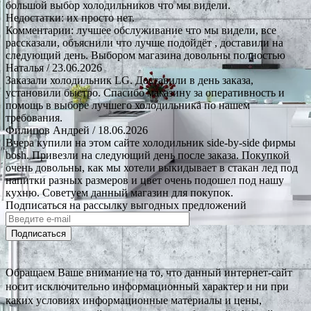
большой выбор холодильников что мы видели.
Недостатки: их просто нет.
Комментарии: лучшее обслуживание что мы видели, все
рассказали, объяснили что лучше подойдёт , доставили на
следующий день. Выбором магазина довольны полностью
Наталья
/ 23.06.2026
Заказали холодильник LG. Доставили в день заказа,
установили быстро. Спасибо магазину за оперативность и
помощь в выборе лучшего холодильника по нашем
требования.
Филипов Андрей
/ 18.06.2026
Вчера купили на этом сайте холодильник side-by-side фирмы
bosh. Привезли на следующий день после заказа. Покупкой
очень довольны, как мы хотели выкидывает в стакан лед под
напитки разных размеров и цвет очень подошел под нашу
кухню. Советуем данный магазин для покупок.
Подписаться на рассылку выгодных предложений
Подписаться
Обращаем Ваше внимание на то, что данный интернет-сайт
носит исключительно информационный характер и ни при
каких условиях информационные материалы и цены,