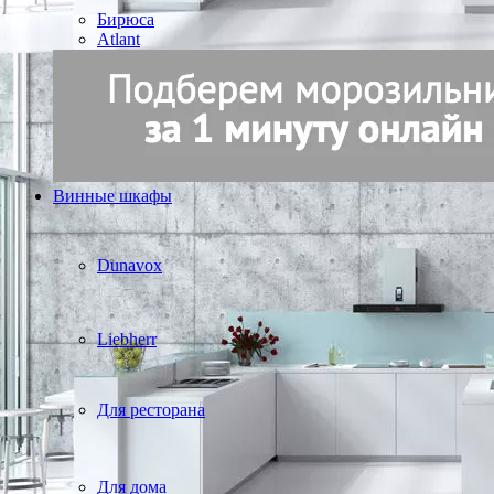
Бирюса
Atlant
Винные шкафы
Dunavox
Liebherr
Для ресторана
Для дома