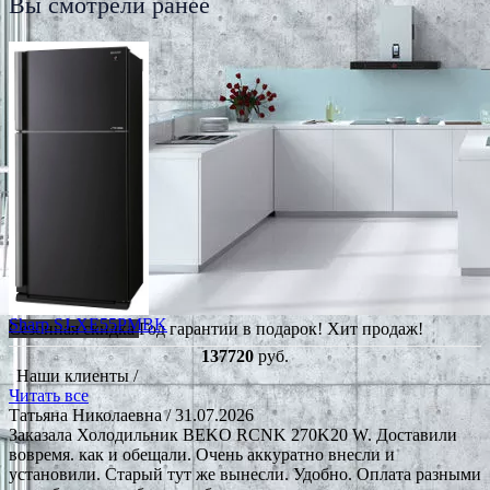
Вы смотрели ранее
Sharp SJ-XE55PMBK
Сезонная скидка
Год гарантии в подарок!
Хит продаж!
137720
руб.
Наши клиенты /
Читать все
Татьяна Николаевна
/ 31.07.2026
Заказала Холодильник BEKO RCNK 270K20 W. Доставили
вовремя. как и обещали. Очень аккуратно внесли и
установили. Старый тут же вынесли. Удобно. Оплата разными