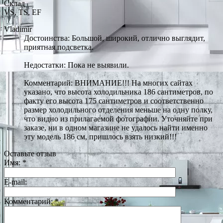
Склад
VS, TS, EF
Vladimir
Достоинства: Большой, широкий, отлично выглядит,
приятная подсветка.
Недостатки: Пока не выявили.
Комментарий: ВНИМАНИЕ!!! На многих сайтах
указано, что высота холодильника 186 сантиметров, по
факту его высота 175 сантиметров и соответственно
размер холодильного отделения меньше на одну полку,
что видно из прилагаемой фотографии. Уточняйте при
заказе, ни в одном магазине не удалось найти именно
эту модель 186 см, пришлось взять низкий!!!
Оставьте отзыв
Имя:
*
E-mail:
Комментарий:
*