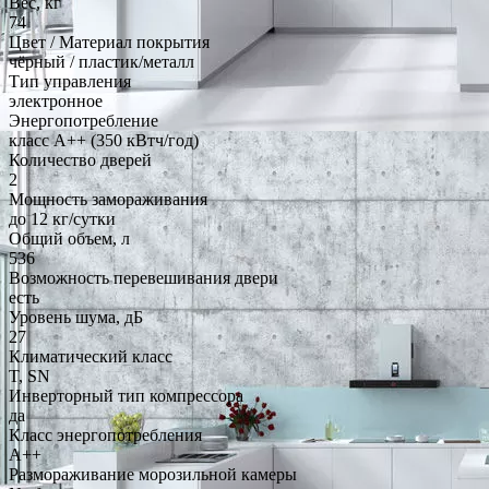
Вес, кг
74
Цвет / Материал покрытия
чёрный / пластик/металл
Тип управления
электронное
Энергопотребление
класс A++ (350 кВтч/год)
Количество дверей
2
Мощность замораживания
до 12 кг/cутки
Общий объем, л
536
Возможность перевешивания двери
есть
Уровень шума, дБ
27
Климатический класс
T, SN
Инверторный тип компрессора
да
Класс энергопотребления
A++
Размораживание морозильной камеры