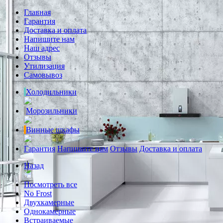
Главная
Гарантия
Доставка и оплата
Напишите нам
Наш адрес
Отзывы
Утилизация
Самовывоз
Холодильники
Морозильники
Винные шкафы
Гарантия
Напишите нам
Отзывы
Доставка и оплата
Назад
Посмотреть все
No Frost
Двухкамерные
Однокамерные
Встраиваемые