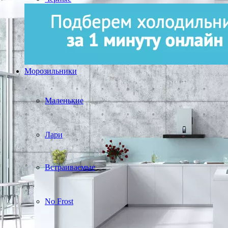
Морозильники
Маленькие
Лари
Встраиваемые
No Frost