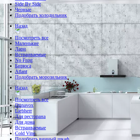
Side By Side
Черные
Подобрать холодильник
Назад
Посмотреть все
Маленькие
Лари
Встраиваемые
No Frost
Бирюса
Atlant
Подобрать морозильник
Назад
Посмотреть все
Dunavox
Liebherr
Для ресторана
Для дома
Встраиваемые
Cold Vine
Подобрать винный шкаф