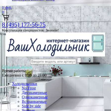
0
руб.
0
8 (495) 177-56-75
Консультация специалистов. Звоните!
Обратный звонок
Время работы:
Ежедневно с 9:00 до 21:00
Холодильники
No Frost
Двухкамерные
Однокамерные
Встраиваемые
Side by side
Черные