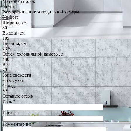
Материал полок
Стекло
Размораживание холодильной камеры
No frost
Ширина, см
80
Высота, см
185
Глубина, см
73.5
Объем холодильной камеры, л
430
Вес
79
Зона свежести
есть, сухая
Склад
VS
Оставьте отзыв
Имя:
*
E-mail:
Комментарий:
*