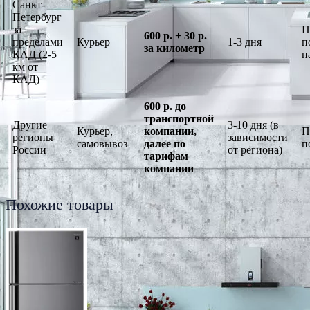
Санкт-
Петербург
за
П
600 р. + 30 р.
пределами
Курьер
1-3 дня
п
за километр
КАД (2-5
н
км от
КАД)
600 р. до
транспортной
Другие
3-10 дня (в
Курьер,
компании,
П
регионы
зависимости
самовывоз
далее по
п
России
от региона)
тарифам
компании
Похожие товары