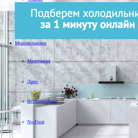
Морозильники
Маленькие
Лари
Встраиваемые
No Frost