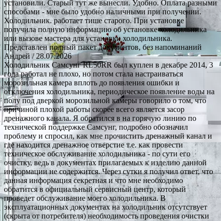
установили. Старый тут же вынесли. Удобно. Оплата разными
способами - мне было удобно наличными при получении.
Холодильник. работает тише старого. При установке
получила полную информацию об установке холодильника
или вызове мастера для установки холодильника.
Представлен полный пакет документов, без напоминаний
Андрей
/ 28.07.2026
Холодильник Самсунг RL50RR был куплен в декабре 2014, 3
года работал не плохо, но потом стала настраиваться
морозильная камера вплоть до появления ошибки и
отключения холодильника, периодическое появление воды на
полу под дверкой морозильной камеры говорило о том, что
причиной плохой работы скорее всего является засор
дренажного канала. Я обратился в на горячую линию по
технической поддержке Самсунг, подробно обозначил
проблему и спросил, как мне прочистить дренажный канал и
где находится дренажное отверстие т.е. как провести
техническое обслуживание холодильника - по сути его
очистку, ведь в документах прилагаемых к изделию данной
информации не содержится. Через сутки я получил ответ, что
данная информация секретная и что мне необходимо
обратится в официальный сервисный центр, который
проведет обслуживание моего холодильника. В
эксплуатационных документах на холодильник отсутствует
(скрыта от потребителя) необходимость проведения очистки