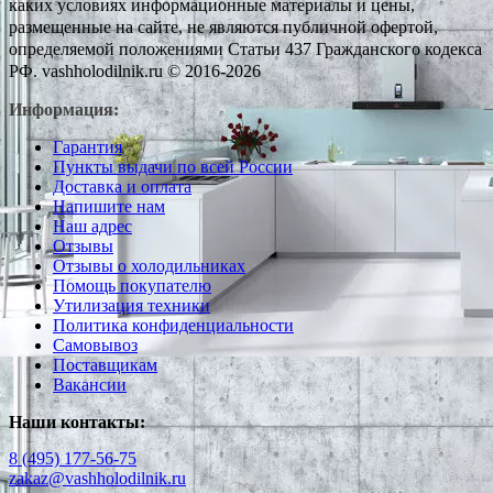
каких условиях информационные материалы и цены,
размещенные на сайте, не являются публичной офертой,
определяемой положениями Статьи 437 Гражданского кодекса
РФ. vashholodilnik.ru © 2016-2026
Информация:
Гарантия
Пункты выдачи по всей России
Доставка и оплата
Напишите нам
Наш адрес
Отзывы
Отзывы о холодильниках
Помощь покупателю
Утилизация техники
Политика конфиденциальности
Самовывоз
Поставщикам
Вакансии
Наши контакты:
8 (495) 177-56-75
zakaz@vashholodilnik.ru