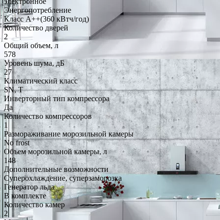
электронное
Энергопотребление
Класс A++(360 кВтч/год)
Количество дверей
2
Общий объем, л
578
Уровень шума, дБ
27
Климатический класс
SN, T
Инверторный тип компрессора
Да
Количество компрессоров
1
Размораживание морозильной камеры
No frost
Объем морозильной камеры, л
148
Дополнительные возможности
Суперохлаждение, суперзаморозка
Генератор льда
В комплекте
Количество камер
2