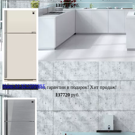
137720
руб.
Sharp SJ-XE55PMBE
Сезонная скидка
Год гарантии в подарок!
Хит продаж!
137720
руб.