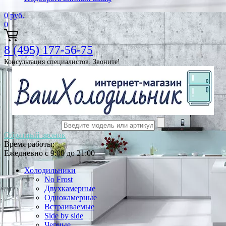
0
руб.
0
8 (495) 177-56-75
Консультация специалистов. Звоните!
Обратный звонок
Время работы:
Ежедневно с 9:00 до 21:00
Холодильники
No Frost
Двухкамерные
Однокамерные
Встраиваемые
Side by side
Черные