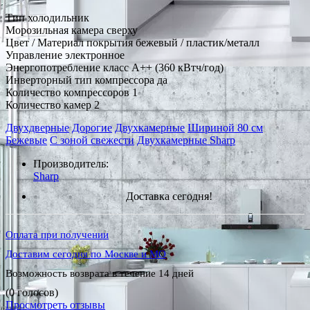
Тип холодильник
Морозильная камера сверху
Цвет / Материал покрытия бежевый / пластик/металл
Управление электронное
Энергопотребление класс A++ (360 кВтч/год)
Инверторный тип компрессора да
Количество компрессоров 1
Количество камер 2
Двухдверные
Дорогие
Двухкамерные
Шириной 80 см
Бежевые
С зоной свежести
Двухкамерные Sharp
Производитель:
Sharp
Доставка сегодня!
Оплата при получении
Доставим сегодня по Москве и МО
Возможность возврата в течение 14 дней
(0 голосов)
Просмотреть отзывы