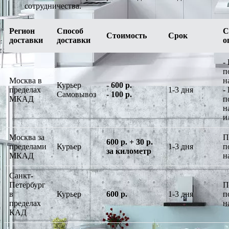
сотрудничества.
Регион
Способ
С
Стоимость
Срок
доставки
доставки
о
-
п
Москва в
н
Курьер
-
600 р.
пределах
1-3 дня
-
Самовывоз
-
100 р.
МКАД
п
н
и
Москва за
П
600 р. + 30 р.
пределами
Курьер
1-3 дня
п
за километр
МКАД
н
Санкт-
Петербург
П
в
Курьер
600 р.
1-3 дня
п
пределах
н
КАД