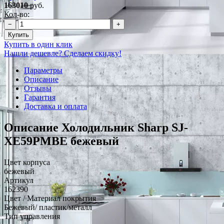
163010
руб.
Кол-во:
−
+
Купить
Купить в один клик
Нашли дешевле? Сделаем скидку!
Параметры
Описание
Отзывы
Гарантия
Доставка и оплата
Описание Холодильник Sharp SJ-
XE59PMBE бежевый
Цвет корпуса
бежевый
Артикул
162390
Цвет / Материал покрытия
Бежевый/ пластик/металл
Тип управления