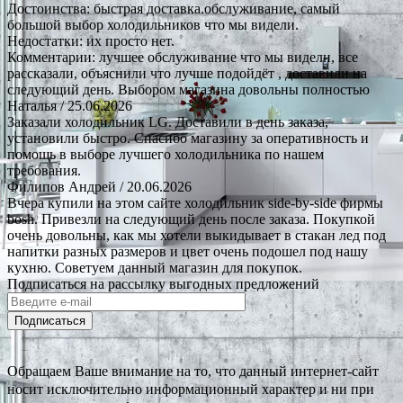
Достоинства: быстрая доставка.обслуживание, самый
большой выбор холодильников что мы видели.
Недостатки: их просто нет.
Комментарии: лучшее обслуживание что мы видели, все
рассказали, объяснили что лучше подойдёт , доставили на
следующий день. Выбором магазина довольны полностью
Наталья
/ 25.06.2026
Заказали холодильник LG. Доставили в день заказа,
установили быстро. Спасибо магазину за оперативность и
помощь в выборе лучшего холодильника по нашем
требования.
Филипов Андрей
/ 20.06.2026
Вчера купили на этом сайте холодильник side-by-side фирмы
bosh. Привезли на следующий день после заказа. Покупкой
очень довольны, как мы хотели выкидывает в стакан лед под
напитки разных размеров и цвет очень подошел под нашу
кухню. Советуем данный магазин для покупок.
Подписаться на рассылку выгодных предложений
Подписаться
Обращаем Ваше внимание на то, что данный интернет-сайт
носит исключительно информационный характер и ни при