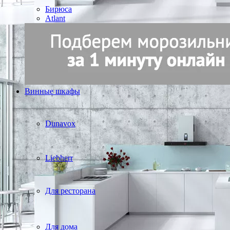
Бирюса
Atlant
Винные шкафы
Dunavox
Liebherr
Для ресторана
Для дома