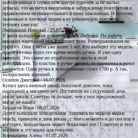
холодильника в сервисном центре (причем за не малые
деньги), что является введением в заблуждение покупателя и
проявлением неуважительного к нему отношения. И поэтому
знакомым и близким людям я не рекомендую покупать
технику самсунг.
Любишкин Николай
/ 25.07.2026
У меня холодильник и морозильник Либхерр. По работе
никаких нареканий нет. Работают тихо. Размораживания не
требуют. Они у меня уже более 5 лет. Кто выберет эту модель
будьте готовы через это время менять ручки. Я уже одну
заменил. Это самое не отработанное место в этой
конструкции. То пластик в ручке лопнет, то пружинка в ручке
сломается. Одна ручка в холодильнике стоит 1700 р. А так,
холодильник хороший.
Осипов Дмитрий
/ 16.07.2026
Купил здесь винный шкаф, покупкой доволен, пока
нареканий к магазину нет. Доставили на следующий день
после заказа. Советую тк больше, чем у них предложений,
нигде не нашёл
Бурдасов Илья
/ 08.07.2026
Долго выбирали холодильник , сошлись на модели марки
hitachi, привезли в день заказа , с этого момента и до сих пор в
восторге, холодильник может буквально все ! Советую и этот
магазин и эту марку для покупки.
Кормышева Алена
/ 01.07.2026