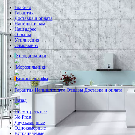
Главная
Гарантия
Доставка и оплата
Напишите нам
Наш адрес
Отзывы
Утилизация
Самовывоз
Холодильники
Морозильники
Винные шкафы
Гарантия
Напишите нам
Отзывы
Доставка и оплата
Назад
Посмотреть все
No Frost
Двухкамерные
Однокамерные
Встраиваемые