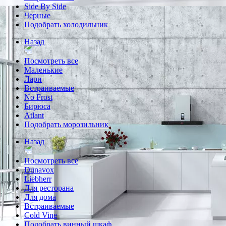
Side By Side
Черные
Подобрать холодильник
Назад
Посмотреть все
Маленькие
Лари
Встраиваемые
No Frost
Бирюса
Atlant
Подобрать морозильник
Назад
Посмотреть все
Dunavox
Liebherr
Для ресторана
Для дома
Встраиваемые
Cold Vine
Подобрать винный шкаф