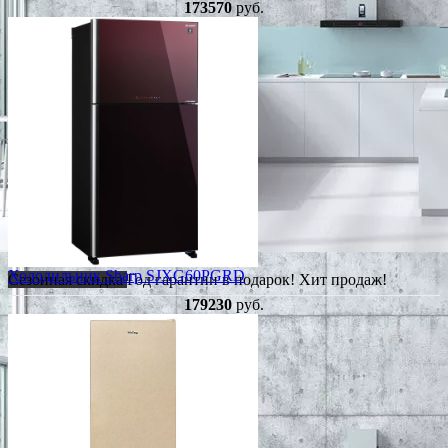
173570
руб.
Холодильник Sharp SJXG60PGRD
Сезонная скидка
Год гарантии в подарок!
Хит продаж!
179230
руб.