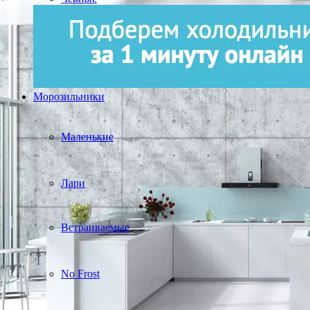
Морозильники
Маленькие
Лари
Встраиваемые
No Frost