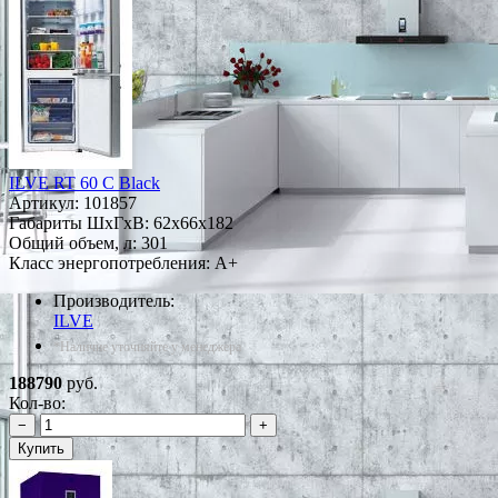
ILVE RT 60 C Black
Артикул:
101857
Габариты ШxГxВ: 62x66x182
Общий объем, л: 301
Класс энергопотребления: A+
Производитель:
ILVE
*Наличие уточняйте у менеджера
188790
руб.
Кол-во:
−
+
Купить