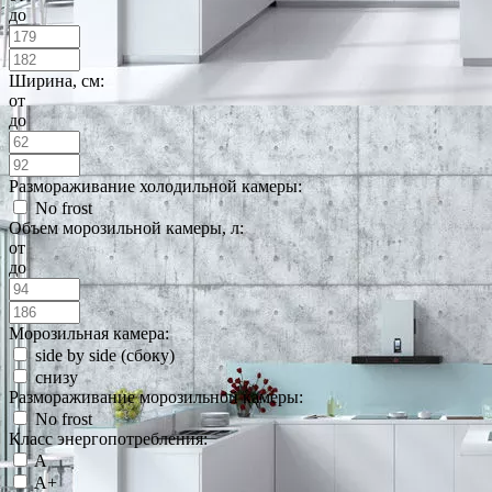
до
Ширина, см:
от
до
Размораживание холодильной камеры:
No frost
Объем морозильной камеры, л:
от
до
Морозильная камера:
side by side (сбоку)
снизу
Размораживание морозильной камеры:
No frost
Класс энергопотребления:
A
A+