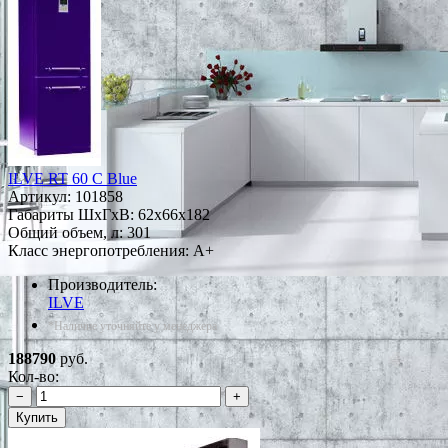
ILVE RT 60 C Blue
Артикул:
101858
Габариты ШxГxВ: 62x66x182
Общий объем, л: 301
Класс энергопотребления: A+
Производитель:
ILVE
*Наличие уточняйте у менеджера
188790
руб.
Кол-во:
−
+
Купить