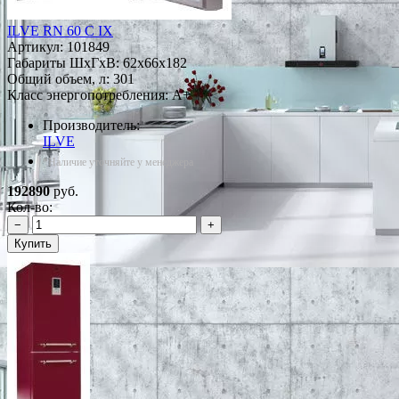
ILVE RN 60 C IX
Артикул:
101849
Габариты ШxГxВ: 62x66x182
Общий объем, л: 301
Класс энергопотребления: A+
Производитель:
ILVE
*Наличие уточняйте у менеджера
192890
руб.
Кол-во:
−
+
Купить