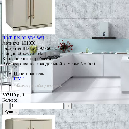
ILVE RN 90 SBS WH
Артикул:
101856
Габариты ШxГxВ: 92x66.5x179
Общий объем, л: 532
Класс энергопотребления: A
Размораживание холодильной камеры: No frost
Производитель:
ILVE
*Наличие уточняйте у менеджера
397110
руб.
Кол-во:
−
+
Купить