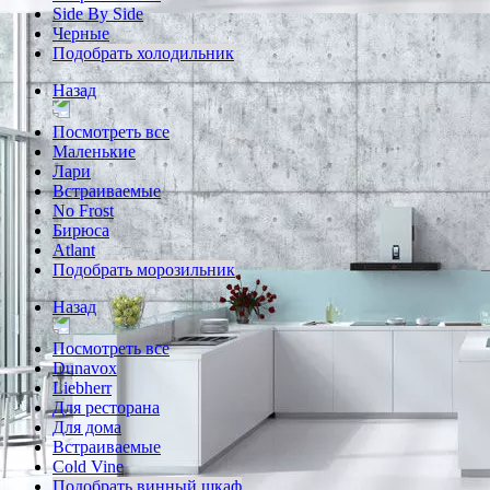
Side By Side
Черные
Подобрать холодильник
Назад
Посмотреть все
Маленькие
Лари
Встраиваемые
No Frost
Бирюса
Atlant
Подобрать морозильник
Назад
Посмотреть все
Dunavox
Liebherr
Для ресторана
Для дома
Встраиваемые
Cold Vine
Подобрать винный шкаф