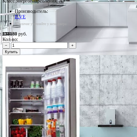
Класс энергопотребления: A+
Производитель:
ILVE
*Наличие уточняйте у менеджера
138180
руб.
Кол-во:
−
+
Купить