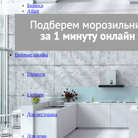
Бирюса
Atlant
Винные шкафы
Dunavox
Liebherr
Для ресторана
Для дома