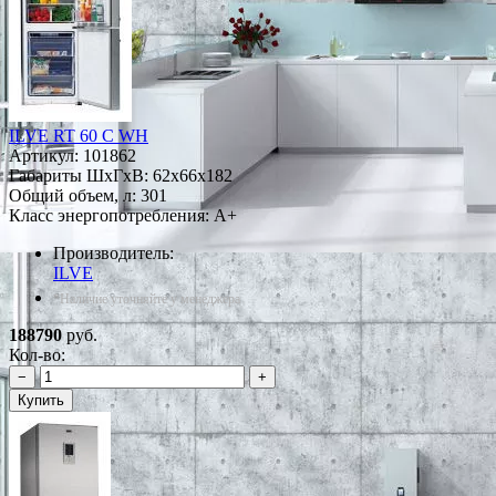
ILVE RT 60 C WH
Артикул:
101862
Габариты ШxГxВ: 62x66x182
Общий объем, л: 301
Класс энергопотребления: A+
Производитель:
ILVE
*Наличие уточняйте у менеджера
188790
руб.
Кол-во:
−
+
Купить