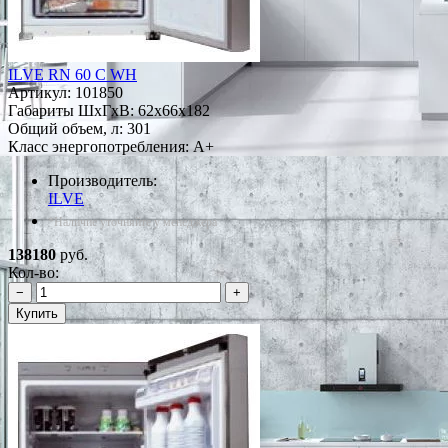
ILVE RN 60 C WH
Артикул:
101850
Габариты ШxГxВ: 62x66x182
Общий объем, л: 301
Класс энергопотребления: A+
Производитель:
ILVE
*Наличие уточняйте у менеджера
138180
руб.
Кол-во:
−
+
Купить