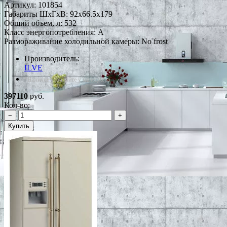
Артикул:
101854
Габариты ШxГxВ: 92x66.5x179
Общий объем, л: 532
Класс энергопотребления: A
Размораживание холодильной камеры: No frost
Производитель:
ILVE
*Наличие уточняйте у менеджера
397110
руб.
Кол-во:
−
+
Купить