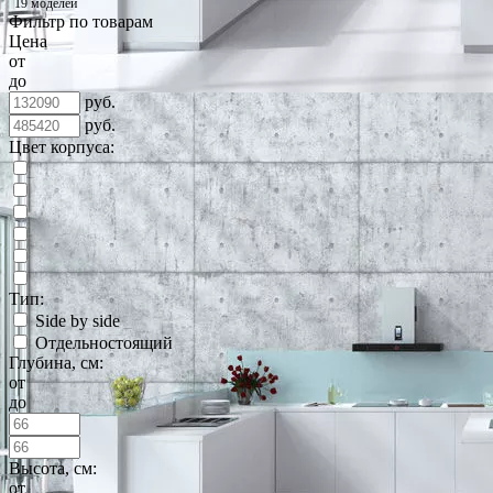
19 моделей
Фильтр по товарам
Цена
от
до
руб.
руб.
Цвет корпуса:
Тип:
Side by side
Отдельностоящий
Глубина, см:
от
до
Высота, см:
от