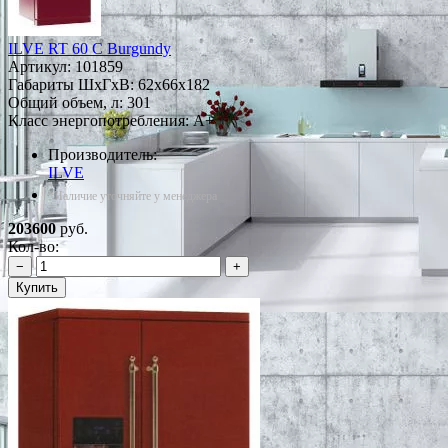
ILVE RT 60 C Burgundy
Артикул:
101859
Габариты ШxГxВ: 62x66x182
Общий объем, л: 301
Класс энергопотребления: A+
Производитель:
ILVE
*Наличие уточняйте у менеджера
203600
руб.
Кол-во:
−
+
Купить