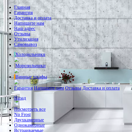
Главная
Гарантия
Доставка и оплата
Напишите нам
Наш адрес
Отзывы
Утилизация
Самовывоз
Холодильники
Морозильники
Винные шкафы
Гарантия
Напишите нам
Отзывы
Доставка и оплата
Назад
Посмотреть все
No Frost
Двухкамерные
Однокамерные
Встраиваемые