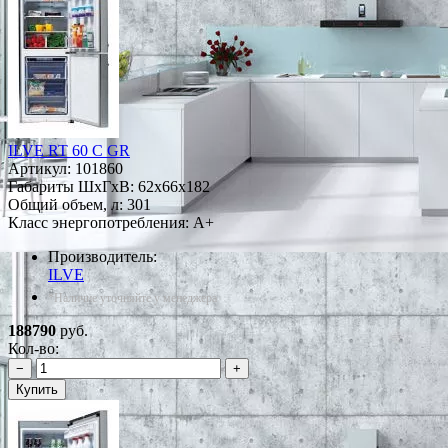
ILVE RT 60 C GR
Артикул:
101860
Габариты ШxГxВ: 62x66x182
Общий объем, л: 301
Класс энергопотребления: A+
Производитель:
ILVE
*Наличие уточняйте у менеджера
188790
руб.
Кол-во:
−
+
Купить