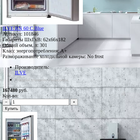
ILVE RN 60 C Blue
Артикул:
101846
Габариты ШxГxВ: 62x66x182
Общий объем, л: 301
Класс энергопотребления: A+
Размораживание холодильной камеры: No frost
Производитель:
ILVE
*Наличие уточняйте у менеджера
167480
руб.
Кол-во:
−
+
Купить