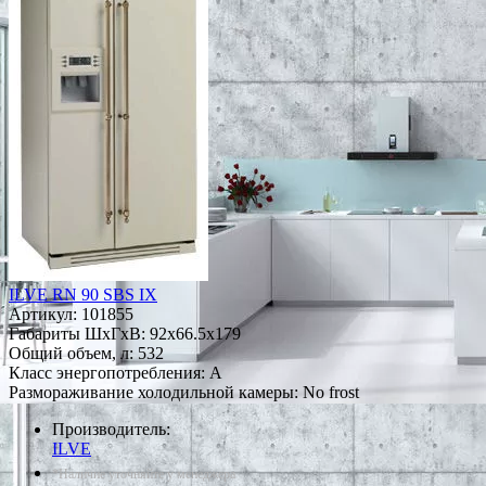
ILVE RN 90 SBS IX
Артикул:
101855
Габариты ШxГxВ: 92x66.5x179
Общий объем, л: 532
Класс энергопотребления: A
Размораживание холодильной камеры: No frost
Производитель:
ILVE
*Наличие уточняйте у менеджера