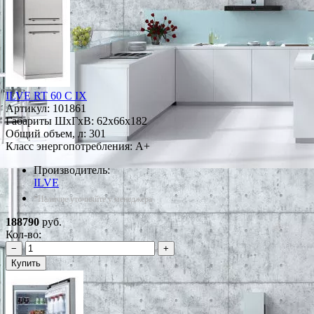
ILVE RT 60 C IX
Артикул:
101861
Габариты ШxГxВ: 62x66x182
Общий объем, л: 301
Класс энергопотребления: A+
Производитель:
ILVE
*Наличие уточняйте у менеджера
188790
руб.
Кол-во:
−
+
Купить