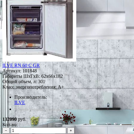
ILVE RN 60 C GR
Артикул:
101848
Габариты ШxГxВ: 62x66x182
Общий объем, л: 301
Класс энергопотребления: A+
Производитель:
ILVE
*Наличие уточняйте у менеджера
132090
руб.
Кол-во:
−
+