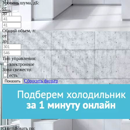
Уровень шума, дБ:
от
до
Общий объем, л:
от
до
Тип управления:
электронное
Зона свежести:
есть
Сбросить фильтр
Показать
Сортировать по: