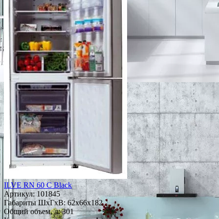
ILVE RN 60 C Black
Артикул:
101845
Габариты ШxГxВ: 62x66x182
Общий объем, л: 301