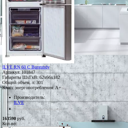
ILVE RN 60 C Burgundy
Артикул:
101847
Габариты ШxГxВ: 62x66x182
Общий объем, л: 301
Класс энергопотребления: A+
Производитель:
ILVE
*Наличие уточняйте у менеджера
163590
руб.
Кол-во: