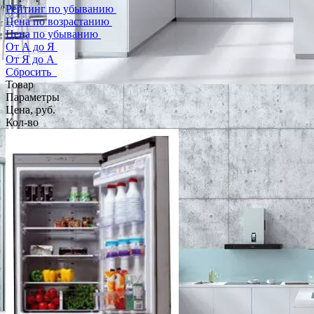
Рейтинг по убыванию
Цена по возрастанию
Цена по убыванию
От А до Я
От Я до А
Сбросить
Товар
Параметры
Цена, руб.
Кол-во