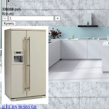
*Наличие уточняйте у менеджера
338310
руб.
Кол-во:
−
+
Купить
ILVE RN 90 SBS GR