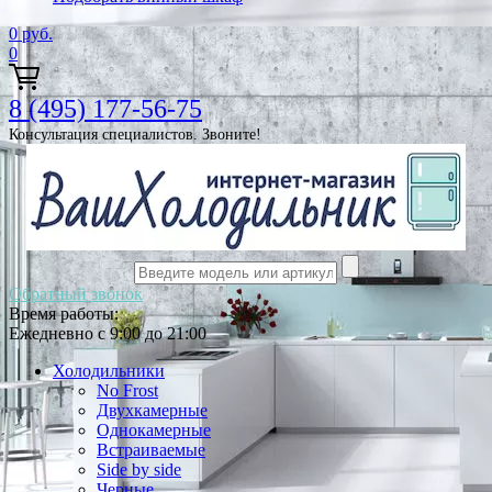
0
руб.
0
8 (495) 177-56-75
Консультация специалистов. Звоните!
Обратный звонок
Время работы:
Ежедневно с 9:00 до 21:00
Холодильники
No Frost
Двухкамерные
Однокамерные
Встраиваемые
Side by side
Черные