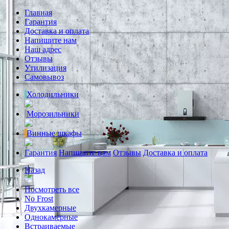
Главная
Гарантия
Доставка и оплата
Напишите нам
Наш адрес
Отзывы
Утилизация
Самовывоз
Холодильники
Морозильники
Винные шкафы
Гарантия
Напишите нам
Отзывы
Доставка и оплата
Назад
Посмотреть все
No Frost
Двухкамерные
Однокамерные
Встраиваемые