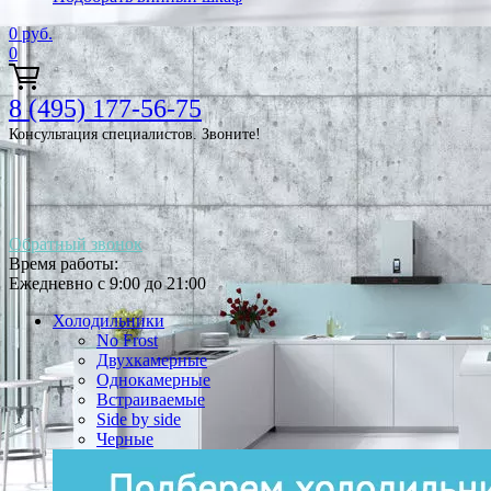
0
руб.
0
8 (495) 177-56-75
Консультация специалистов. Звоните!
Обратный звонок
Время работы:
Ежедневно с 9:00 до 21:00
Холодильники
No Frost
Двухкамерные
Однокамерные
Встраиваемые
Side by side
Черные