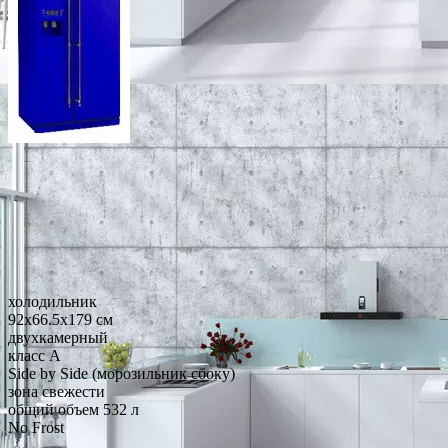
холодильник
92x66.5x179 см
двухкамерный
класс A
Side by Side (морозильник сбоку)
зона свежести
общий объем 532 л
No Frost