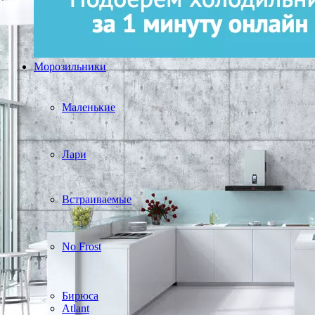
Морозильники
Маленькие
Лари
Встраиваемые
No Frost
Бирюса
Atlant