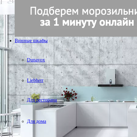
Винные шкафы
Dunavox
Liebherr
Для ресторана
Для дома