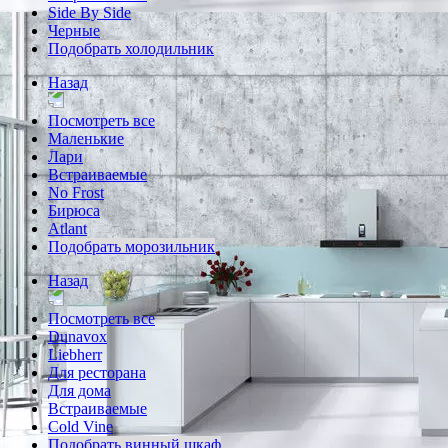
Side By Side
Черные
Подобрать холодильник
Назад
Посмотреть все
Маленькие
Лари
Встраиваемые
No Frost
Бирюса
Atlant
Подобрать морозильник
Назад
Посмотреть все
Dunavox
Liebherr
Для ресторана
Для дома
Встраиваемые
Cold Vine
Подобрать винный шкаф