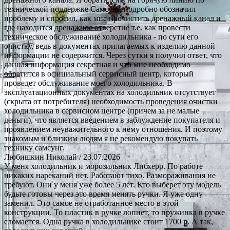
технической поддержке Самсунг, подробно обозначил
проблему и спросил, как мне прочистить дренажный канал и
где находится дренажное отверстие т.е. как провести
техническое обслуживание холодильника - по сути его
очистку, ведь в документах прилагаемых к изделию данной
информации не содержится. Через сутки я получил ответ, что
данная информация секретная и что мне необходимо
обратится в официальный сервисный центр, который
проведет обслуживание моего холодильника. В
эксплуатационных документах на холодильник отсутствует
(скрыта от потребителя) необходимость проведения очистки
холодильника в сервисном центре (причем за не малые
деньги), что является введением в заблуждение покупателя и
проявлением неуважительного к нему отношения. И поэтому
знакомым и близким людям я не рекомендую покупать
технику самсунг.
Любишкин Николай
/ 23.07.2026
У меня холодильник и морозильник Либхерр. По работе
никаких нареканий нет. Работают тихо. Размораживания не
требуют. Они у меня уже более 5 лет. Кто выберет эту модель
будьте готовы через это время менять ручки. Я уже одну
заменил. Это самое не отработанное место в этой
конструкции. То пластик в ручке лопнет, то пружинка в ручке
сломается. Одна ручка в холодильнике стоит 1700 р. А так,