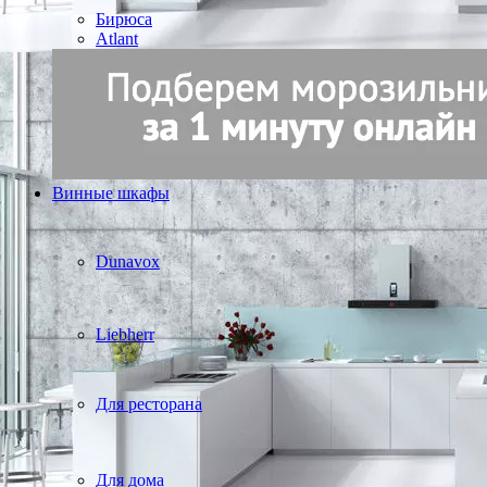
Бирюса
Atlant
Винные шкафы
Dunavox
Liebherr
Для ресторана
Для дома