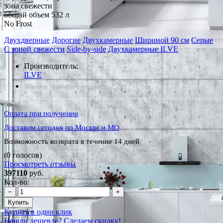
зона свежести
общий объем 532 л
No Frost
Двухдверные
Дорогие
Двухкамерные
Шириной 90 см
Серые
С зоной свежести
Side-by-side
Двухкамерные ILVE
Производитель:
ILVE
*Наличие уточняйте у менеджера
Оплата при получении
Доставим сегодня по Москве и МО
Возможность возврата в течение 14 дней
(0 голосов)
Просмотреть отзывы
397110
руб.
Кол-во:
−
+
Купить
Купить в один клик
Нашли дешевле? Сделаем скидку!