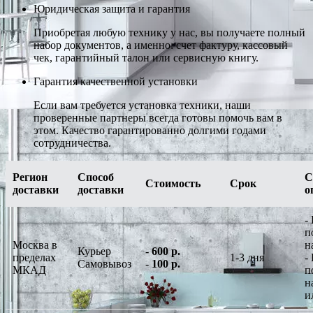
Юридическая защита и гарантия
Приобретая любую технику у нас, вы получаете полный
набор документов, а именно: счет фактуру, кассовый
чек, гарантийный талон или сервисную книгу.
Гарантия качественной установки
Если вам требуется установка техники, наши
проверенные партнеры всегда готовы помочь вам в
этом. Качество гарантированно долгими годами
сотрудничества.
Регион
Способ
С
Стоимость
Срок
доставки
доставки
о
-
п
Москва в
н
Курьер
-
600 р.
пределах
1-3 дня
-
Самовывоз
-
100 р.
МКАД
п
н
и