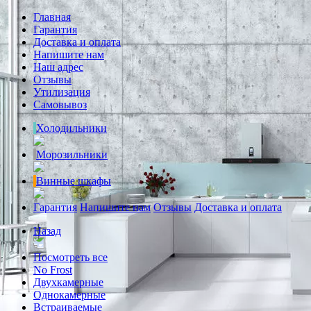
Главная
Гарантия
Доставка и оплата
Напишите нам
Наш адрес
Отзывы
Утилизация
Самовывоз
Холодильники
Морозильники
Винные шкафы
Гарантия
Напишите нам
Отзывы
Доставка и оплата
Назад
Посмотреть все
No Frost
Двухкамерные
Однокамерные
Встраиваемые