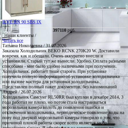
ILVE RN 90 SBS IX
397110
руб.
Наши клиенты /
Читать все
Татьяна Николаевна
/ 31.07.2026
Заказала Холодильник BEKO RCNK 270K20 W. Доставили
вовремя. как и обещали. Очень аккуратно внесли и
установили. Старый тут же вынесли. Удобно. Оплата разными
способами - мне было удобно наличными при получении.
Холодильник. работает тише старого. При установке
получила полную информацию об установке холодильника
или вызове мастера для установки холодильника.
Представлен полный пакет документов, без напоминаний
Андрей
/ 26.07.2026
Холодильник Самсунг RL50RR был куплен в декабре 2014, 3
года работал не плохо, но потом стала настраиваться
морозильная камера вплоть до появления ошибки и
отключения холодильника, периодическое появление воды на
полу под дверкой морозильной камеры говорило о том, что
причиной плохой работы скорее всего является засор
дренажного канала. Я обратился в на горячую линию по