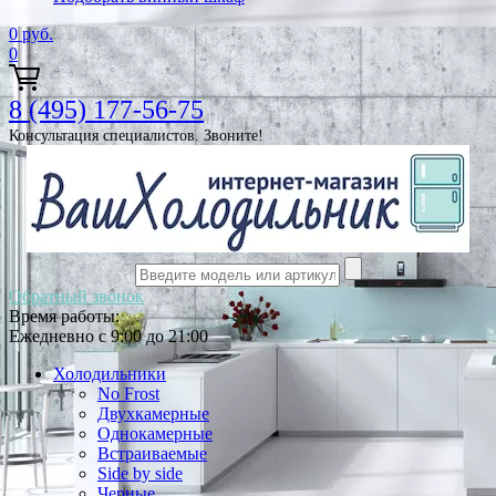
0
руб.
0
8 (495) 177-56-75
Консультация специалистов. Звоните!
Обратный звонок
Время работы:
Ежедневно с 9:00 до 21:00
Холодильники
No Frost
Двухкамерные
Однокамерные
Встраиваемые
Side by side
Черные