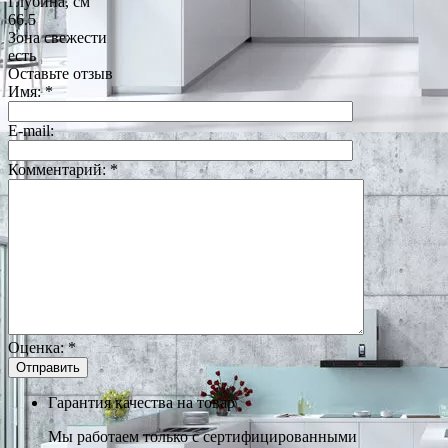
Глубина, см
66.5
Зона свежести
есть
Оставьте отзыв
Имя:
*
E-mail:
Комментарий:
*
Оценка:
*
Гарантия качества на товар
Мы работаем только с сертифицированными