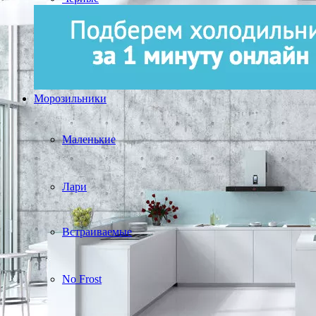
Морозильники
Маленькие
Лари
Встраиваемые
No Frost