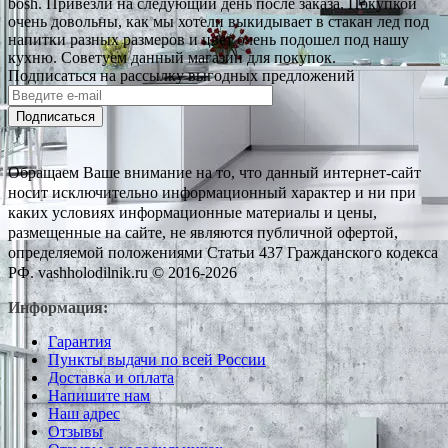
bosh. Привезли на следующий день после заказа. Покупкой
очень довольны, как мы хотели выкидывает в стакан лед под
напитки разных размеров и цвет очень подошел под нашу
кухню. Советуем данный магазин для покупок.
Подписаться на рассылку выгодных предложений
Подписаться
Обращаем Ваше внимание на то, что данный интернет-сайт
носит исключительно информационный характер и ни при
каких условиях информационные материалы и цены,
размещенные на сайте, не являются публичной офертой,
определяемой положениями Статьи 437 Гражданского кодекса
РФ. vashholodilnik.ru © 2016-2026
Информация:
Гарантия
Пункты выдачи по всей России
Доставка и оплата
Напишите нам
Наш адрес
Отзывы