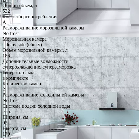
Общий объем, л
532
Класс энергопотребления
A
Размораживание морозильной камеры
No frost
Морозильная камера
side by side (сбоку)
Объем морозильной камеры, л
186
Дополнительные возможности
суперохлаждение, суперзаморозка
Генератор льда
в комплекте
Количество камер
2
Размораживание холодильной камеры
No frost
Система подачи холодной воды
есть
Ширина, см
92
Высота, см
179