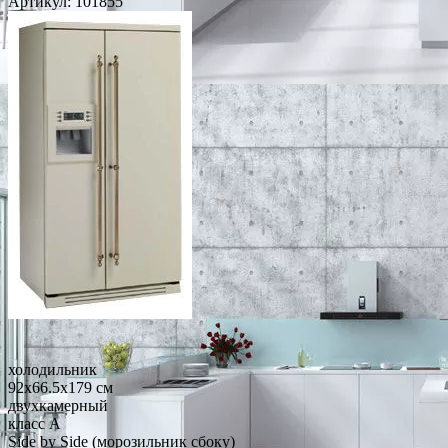
Артикул:
101855
холодильник
92x66.5x179 см
двухкамерный
класс A
Side by Side (морозильник сбоку)