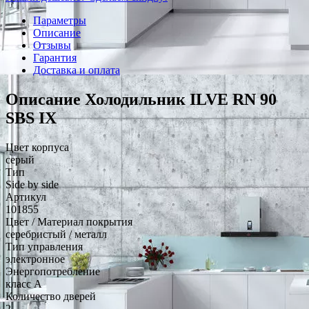
Параметры
Описание
Отзывы
Гарантия
Доставка и оплата
Описание Холодильник ILVE RN 90
SBS IX
Цвет корпуса
серый
Тип
Side by side
Артикул
101855
Цвет / Материал покрытия
серебристый / металл
Тип управления
электронное
Энергопотребление
класс A
Количество дверей
2