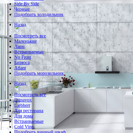
Side By Side
Черные
Подобрать холодильник
Назад
Посмотреть все
Маленькие
Лари
Встраиваемые
No Frost
Бирюса
Atlant
Подобрать морозильник
Назад
Посмотреть все
Dunavox
Liebherr
Для ресторана
Для дома
Встраиваемые
Cold Vine
Подобрать винный шкаф