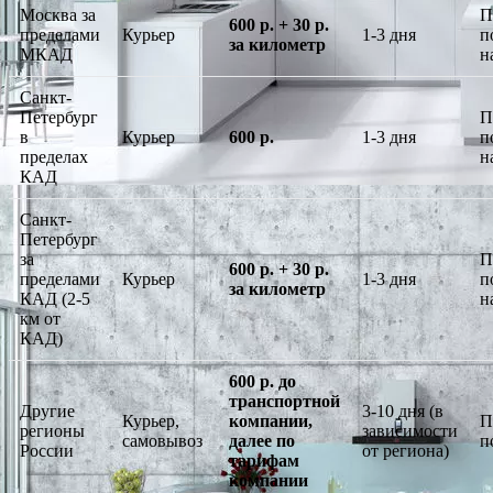
Москва за
П
600 р. + 30 р.
пределами
Курьер
1-3 дня
п
за километр
МКАД
н
Санкт-
Петербург
П
в
Курьер
600 р.
1-3 дня
п
пределах
н
КАД
Санкт-
Петербург
за
П
600 р. + 30 р.
пределами
Курьер
1-3 дня
п
за километр
КАД (2-5
н
км от
КАД)
600 р. до
транспортной
Другие
3-10 дня (в
Курьер,
компании,
П
регионы
зависимости
самовывоз
далее по
п
России
от региона)
тарифам
компании