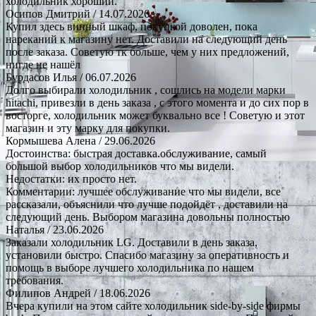
холодильник хороший.
Осипов Дмитрий
/ 14.07.2026
Купил здесь винный шкаф, покупкой доволен, пока
нареканий к магазину нет. Доставили на следующий день
после заказа. Советую тк больше, чем у них предложений,
нигде не нашёл
Бурдасов Илья
/ 06.07.2026
Долго выбирали холодильник , сошлись на модели марки
hitachi, привезли в день заказа , с этого момента и до сих пор в
восторге, холодильник может буквально все ! Советую и этот
магазин и эту марку для покупки.
Кормышева Алена
/ 29.06.2026
Достоинства: быстрая доставка.обслуживание, самый
большой выбор холодильников что мы видели.
Недостатки: их просто нет.
Комментарии: лучшее обслуживание что мы видели, все
рассказали, объяснили что лучше подойдёт , доставили на
следующий день. Выбором магазина довольны полностью
Наталья
/ 23.06.2026
Заказали холодильник LG. Доставили в день заказа,
установили быстро. Спасибо магазину за оперативность и
помощь в выборе лучшего холодильника по нашем
требования.
Филипов Андрей
/ 18.06.2026
Вчера купили на этом сайте холодильник side-by-side фирмы