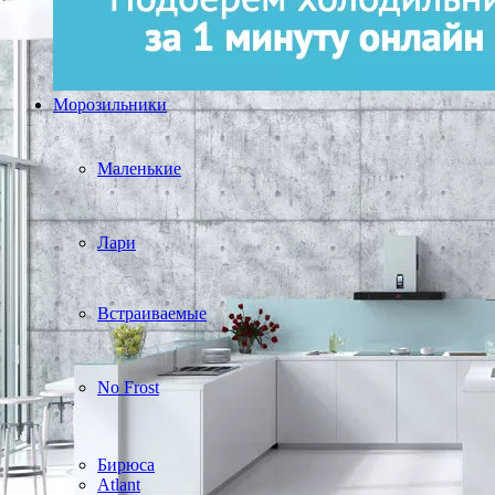
Морозильники
Маленькие
Лари
Встраиваемые
No Frost
Бирюса
Atlant