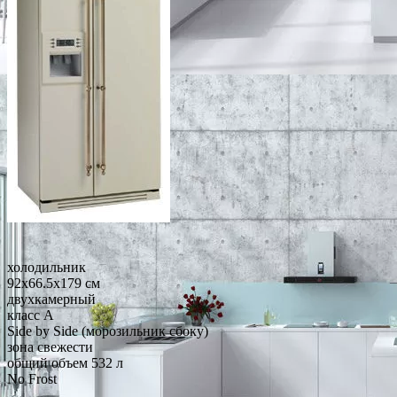
холодильник
92x66.5x179 см
двухкамерный
класс A
Side by Side (морозильник сбоку)
зона свежести
общий объем 532 л
No Frost