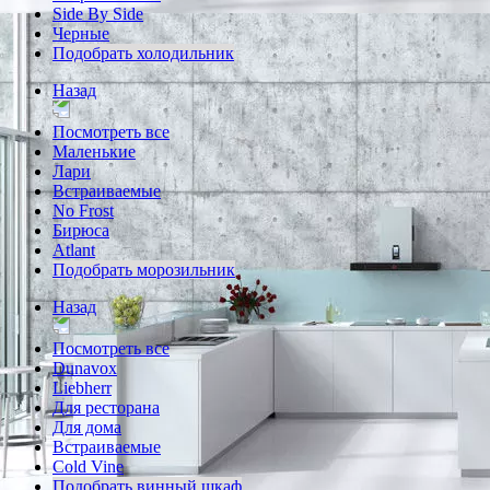
Side By Side
Черные
Подобрать холодильник
Назад
Посмотреть все
Маленькие
Лари
Встраиваемые
No Frost
Бирюса
Atlant
Подобрать морозильник
Назад
Посмотреть все
Dunavox
Liebherr
Для ресторана
Для дома
Встраиваемые
Cold Vine
Подобрать винный шкаф