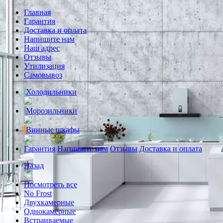
Главная
Гарантия
Доставка и оплата
Напишите нам
Наш адрес
Отзывы
Утилизация
Самовывоз
Холодильники
Морозильники
Винные шкафы
Гарантия
Напишите нам
Отзывы
Доставка и оплата
Назад
Посмотреть все
No Frost
Двухкамерные
Однокамерные
Встраиваемые