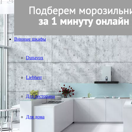
Винные шкафы
Dunavox
Liebherr
Для ресторана
Для дома