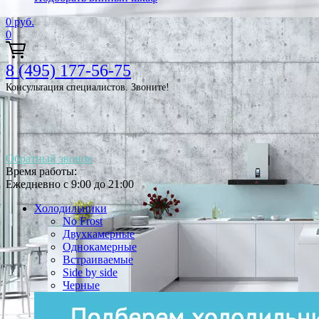
0
руб.
0
8 (495) 177-56-75
Консультация специалистов. Звоните!
Обратный звонок
Время работы:
Ежедневно с 9:00 до 21:00
Холодильники
No Frost
Двухкамерные
Однокамерные
Встраиваемые
Side by side
Черные