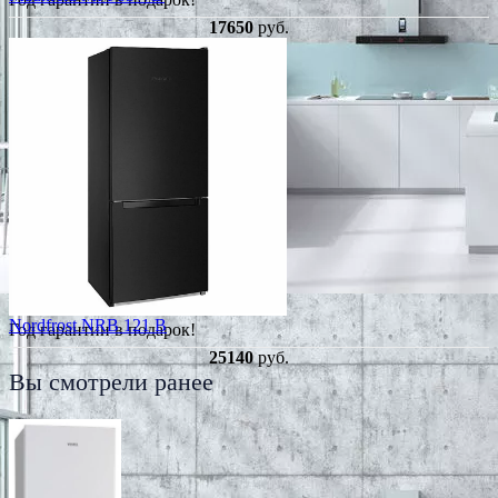
17650
руб.
Nordfrost NRB 121 B
Год гарантии в подарок!
25140
руб.
Вы смотрели ранее