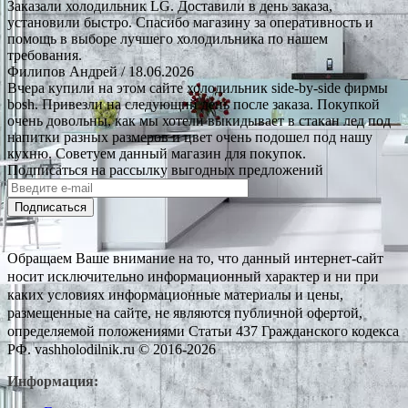
Заказали холодильник LG. Доставили в день заказа,
установили быстро. Спасибо магазину за оперативность и
помощь в выборе лучшего холодильника по нашем
требования.
Филипов Андрей
/ 18.06.2026
Вчера купили на этом сайте холодильник side-by-side фирмы
bosh. Привезли на следующий день после заказа. Покупкой
очень довольны, как мы хотели выкидывает в стакан лед под
напитки разных размеров и цвет очень подошел под нашу
кухню. Советуем данный магазин для покупок.
Подписаться на рассылку выгодных предложений
Подписаться
Обращаем Ваше внимание на то, что данный интернет-сайт
носит исключительно информационный характер и ни при
каких условиях информационные материалы и цены,
размещенные на сайте, не являются публичной офертой,
определяемой положениями Статьи 437 Гражданского кодекса
РФ. vashholodilnik.ru © 2016-2026
Информация: