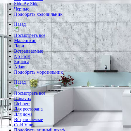
Side By Side
Черные
Подобрать холодильник
Назад
Посмотреть все
Маленькие
Лари
Встраиваемые
No Frost
Бирюса
Atlant
Подобрать морозильник
Назад
Посмотреть все
Dunavox
Liebherr
Для ресторана
Для дома
Встраиваемые
Cold Vine
Подобрать винный шкаф