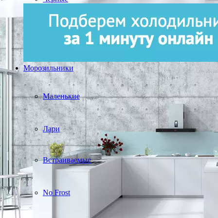
Морозильники
Маленькие
Лари
Встраиваемые
No Frost