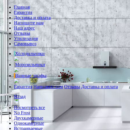
Главная
Гарантия
Доставка и оплата
Напишите нам
Наш адрес
Отзывы
Утилизация
Самовывоз
Холодильники
Морозильники
Винные шкафы
Гарантия
Напишите нам
Отзывы
Доставка и оплата
Назад
Посмотреть все
No Frost
Двухкамерные
Однокамерные
Встраиваемые