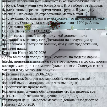
никаких нареканий нет. Работают тихо. Размораживания не
требуют. Они у меня уже более 5 лет. Кто выберет эту модель
будьте готовы через это время менять ручки. Я уже одну
заменил. Это самое не отработанное место в этой
конструкции. То пластик в ручке лопнет, то пружинка в ручке
сломается. Одна ручка в холодильнике стоит 1700 р. А так,
холодильник хороший.
Осипов Дмитрий
/ 14.07.2026
Купил здесь винный шкаф, покупкой доволен, пока
нареканий к магазину нет. Доставили на следующий день
после заказа. Советую тк больше, чем у них предложений,
нигде не нашёл
Бурдасов Илья
/ 06.07.2026
Долго выбирали холодильник , сошлись на модели марки
hitachi, привезли в день заказа , с этого момента и до сих пор в
восторге, холодильник может буквально все ! Советую и этот
магазин и эту марку для покупки.
Кормышева Алена
/ 29.06.2026
Достоинства: быстрая доставка.обслуживание, самый
большой выбор холодильников что мы видели.
Недостатки: их просто нет.
Комментарии: лучшее обслуживание что мы видели, все
рассказали, объяснили что лучше подойдёт , доставили на
следующий день. Выбором магазина довольны полностью
Наталья
/ 23.06.2026