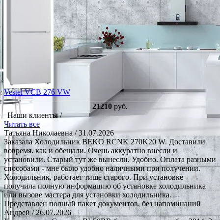
Vestel VCB 276 VW
21210
руб.
Наши клиенты /
Читать все
Татьяна Николаевна
/ 31.07.2026
Заказала Холодильник BEKO RCNK 270K20 W. Доставили
вовремя. как и обещали. Очень аккуратно внесли и
установили. Старый тут же вынесли. Удобно. Оплата разными
способами - мне было удобно наличными при получении.
Холодильник. работает тише старого. При установке
получила полную информацию об установке холодильника
или вызове мастера для установки холодильника.
Представлен полный пакет документов, без напоминаний
Андрей
/ 26.07.2026