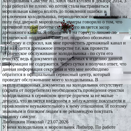
Холодильник Самсунг RL50RR был куплен в декабре 2014, 3
года работал не плохо, но потом стала настраиваться
морозильная камера вплоть до появления ошибки и
отключения холодильника, периодическое появление воды на
полу под дверкой морозильной камеры говорило о том, что
причиной плохой работы скорее всего является засор
дренажного канала. Я обратился в на горячую линию по
технической поддержке Самсунг, подробно обозначил
проблему и спросил, как мне прочистить дренажный канал и
где находится дренажное отверстие т.е. как провести
техническое обслуживание холодильника - по сути его
очистку, ведь в документах прилагаемых к изделию данной
информации не содержится. Через сутки я получил ответ, что
данная информация секретная и что мне необходимо
обратится в официальный сервисный центр, который
проведет обслуживание моего холодильника. В
эксплуатационных документах на холодильник отсутствует
(скрыта от потребителя) необходимость проведения очистки
холодильника в сервисном центре (причем за не малые
деньги), что является введением в заблуждение покупателя и
проявлением неуважительного к нему отношения. И поэтому
знакомым и близким людям я не рекомендую покупать
технику самсунг.
Любишкин Николай
/ 23.07.2026
У меня холодильник и морозильник Либхерр. По работе