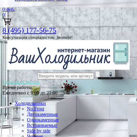
0
руб.
0
8 (495) 177-56-75
Консультация специалистов. Звоните!
Обратный звонок
Время работы:
Ежедневно с 9:00 до 21:00
Холодильники
No Frost
Двухкамерные
Однокамерные
Встраиваемые
Side by side
Черные