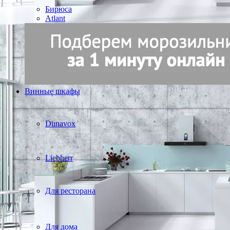
Бирюса
Atlant
Винные шкафы
Dunavox
Liebherr
Для ресторана
Для дома