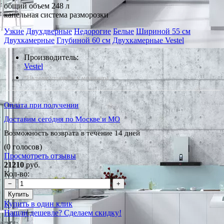
общий объем 248 л
капельная система разморозки
Узкие
Двухдверные
Недорогие
Белые
Шириной 55 см
Двухкамерные
Глубиной 60 см
Двухкамерные Vestel
Производитель:
Vestel
*Наличие уточняйте у менеджера
Оплата при получении
Доставим сегодня по Москве и МО
Возможность возврата в течение 14 дней
(0 голосов)
Просмотреть отзывы
21210
руб.
Кол-во:
−
+
Купить
Купить в один клик
Нашли дешевле? Сделаем скидку!