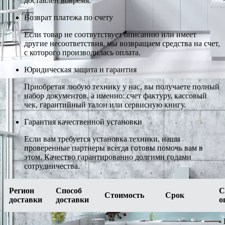
доставлен вовремя.
Возврат платежа по счету
Если товар не соотвутствует описанию или имеет
другие несоответствия, мы возвращаем средства на счет,
с которого производилась оплата.
Юридическая защита и гарантия
Приобретая любую технику у нас, вы получаете полный
набор документов, а именно: счет фактуру, кассовый
чек, гарантийный талон или сервисную книгу.
Гарантия качественной установки
Если вам требуется установка техники, наши
проверенные партнеры всегда готовы помочь вам в
этом. Качество гарантированно долгими годами
сотрудничества.
Регион
Способ
С
Стоимость
Срок
доставки
доставки
о
-