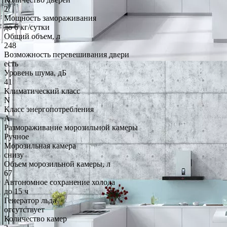
2
Мощность замораживания
до 6 кг/cутки
Общий объем, л
248
Возможность перевешивания двери
есть
Уровень шума, дБ
41
Климатический класс
N
Класс энергопотребления
A
Размораживание морозильной камеры
Ручное
Морозильная камера
снизу
Объем морозильной камеры, л
67
Автономное сохранение холода
до 15 ч
Генератор льда
отсутствует
Количество камер