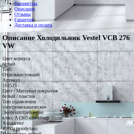
Параметры
Описание
Отзывы
Гарантия
Доставка и оплата
Описание Холодильник Vestel VCB 276
VW
Цвет корпуса
белый
Тип
Отдельностоящий
Артикул
103525
Цвет / Материал покрытия
белый / пластик
Тип управления
электромеханическое
Энергопотребление
класс A (305 кВтч/год)
Хладагент
R600a (изобутан)
Количество дверей