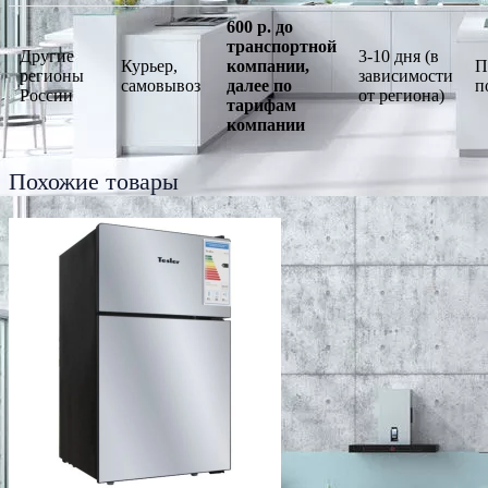
600 р. до
транспортной
Другие
3-10 дня (в
Курьер,
компании,
П
регионы
зависимости
самовывоз
далее по
п
России
от региона)
тарифам
компании
Похожие товары