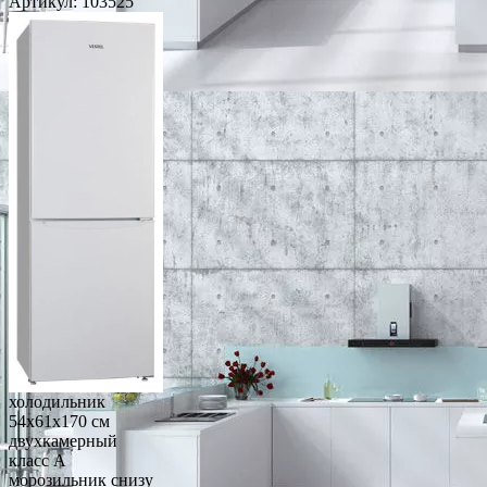
Артикул:
103525
холодильник
54x61x170 см
двухкамерный
класс A
морозильник снизу