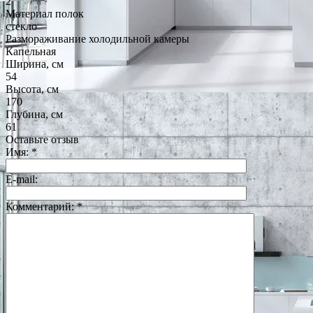
2
Материал полок
стекло
Размораживание холодильной камеры
Капельная
Ширина, см
54
Высота, см
170
Глубина, см
61
Оставьте отзыв
Имя:
*
E-mail:
Комментарий:
*