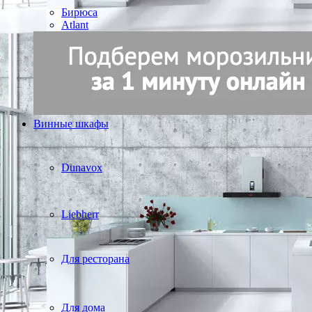
Бирюса
Atlant
Винные шкафы
Dunavox
Liebherr
Для ресторана
Для дома