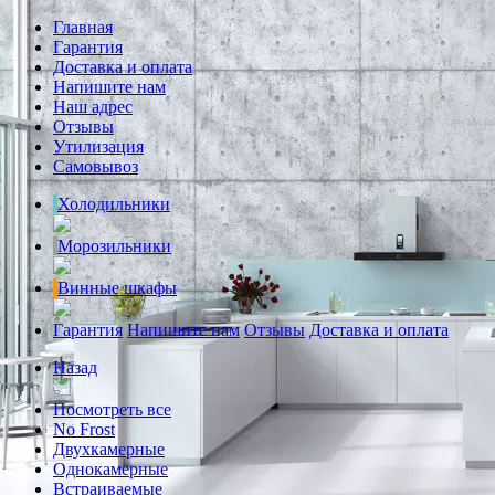
Главная
Гарантия
Доставка и оплата
Напишите нам
Наш адрес
Отзывы
Утилизация
Самовывоз
Холодильники
Морозильники
Винные шкафы
Гарантия
Напишите нам
Отзывы
Доставка и оплата
Назад
Посмотреть все
No Frost
Двухкамерные
Однокамерные
Встраиваемые