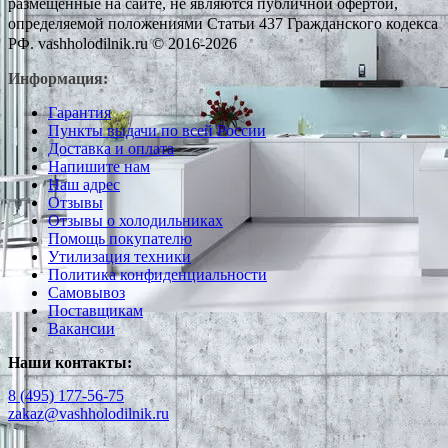
размещенные на сайте, не являются публичной офертой,
определяемой положениями Статьи 437 Гражданского кодекса
РФ. vashholodilnik.ru © 2016-2026
Информация:
Гарантия
Пункты выдачи по всей России
Доставка и оплата
Напишите нам
Наш адрес
Отзывы
Отзывы о холодильниках
Помощь покупателю
Утилизация техники
Политика конфиденциальности
Самовывоз
Поставщикам
Вакансии
Наши контакты:
8 (495) 177-56-75
zakaz@vashholodilnik.ru