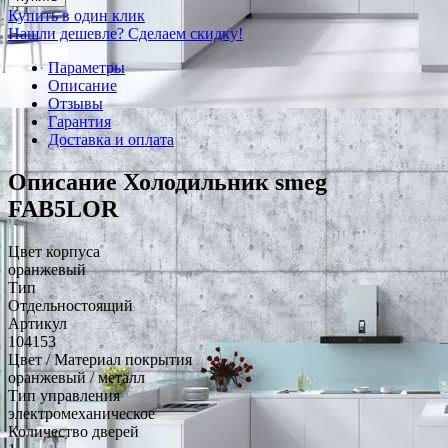
Купить в один клик
Нашли дешевле? Сделаем скидку!
Параметры
Описание
Отзывы
Гарантия
Доставка и оплата
Описание Холодильник smeg
FAB5LOR
Цвет корпуса
оранжевый
Тип
Отдельностоящий
Артикул
104153
Цвет / Материал покрытия
оранжевый / металл
Тип управления
электромеханическое
Количество дверей