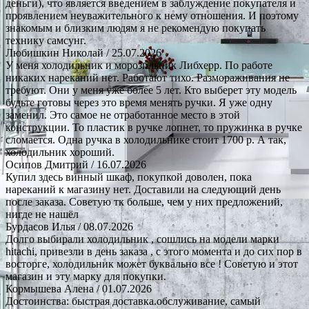
деньги), что является введением в заблуждение покупателя и
проявлением неуважительного к нему отношения. И поэтому
знакомым и близким людям я не рекомендую покупать
технику самсунг.
Любишкин Николай
/ 25.07.2026
У меня холодильник и морозильник Либхерр. По работе
никаких нареканий нет. Работают тихо. Размораживания не
требуют. Они у меня уже более 5 лет. Кто выберет эту модель
будьте готовы через это время менять ручки. Я уже одну
заменил. Это самое не отработанное место в этой
конструкции. То пластик в ручке лопнет, то пружинка в ручке
сломается. Одна ручка в холодильнике стоит 1700 р. А так,
холодильник хороший.
Осипов Дмитрий
/ 16.07.2026
Купил здесь винный шкаф, покупкой доволен, пока
нареканий к магазину нет. Доставили на следующий день
после заказа. Советую тк больше, чем у них предложений,
нигде не нашёл
Бурдасов Илья
/ 08.07.2026
Долго выбирали холодильник , сошлись на модели марки
hitachi, привезли в день заказа , с этого момента и до сих пор в
восторге, холодильник может буквально все ! Советую и этот
магазин и эту марку для покупки.
Кормышева Алена
/ 01.07.2026
Достоинства: быстрая доставка.обслуживание, самый