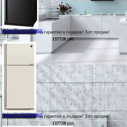
Sharp SJ-XE55PMBK
Сезонная скидка
Год гарантии в подарок!
Хит продаж!
137720
руб.
Sharp SJ-XE55PMBE
Сезонная скидка
Год гарантии в подарок!
Хит продаж!
137720
руб.