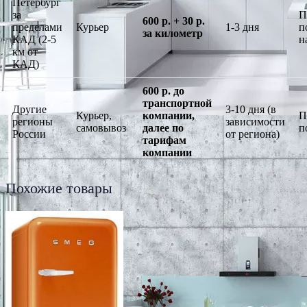
Петербург
за
П
600 р. + 30 р.
пределами
Курьер
1-3 дня
п
за километр
КАД (2-5
н
км от
КАД)
600 р. до
транспортной
Другие
3-10 дня (в
Курьер,
компании,
П
регионы
зависимости
самовывоз
далее по
п
России
от региона)
тарифам
компании
Похожие товары