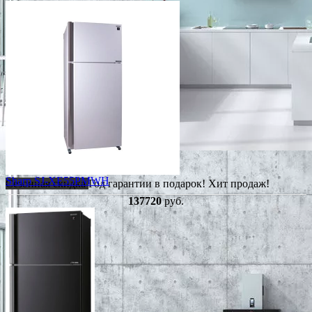
Sharp SJ-XE55PMWH
Сезонная скидка
Год гарантии в подарок!
Хит продаж!
137720
руб.