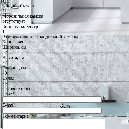
1
Общий объем, л
31
Морозильная камера
отсутствует
Количество камер
1
Размораживание холодильной камеры
Капельная
Ширина, см
52
Высота, см
72
Глубина, см
40
Склад
EF
Оставьте отзыв
Имя:
*
E-mail:
Комментарий:
*