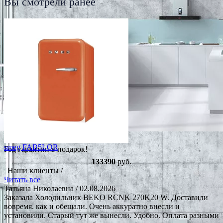
Вы смотрели ранее
smeg FAB5LOR
Год гарантии в подарок!
133390
руб.
Наши клиенты /
Читать все
Татьяна Николаевна
/ 02.08.2026
Заказала Холодильник BEKO RCNK 270K20 W. Доставили
вовремя. как и обещали. Очень аккуратно внесли и
установили. Старый тут же вынесли. Удобно. Оплата разными