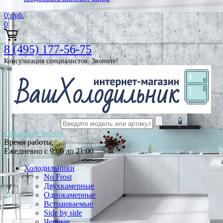
0
руб.
0
8 (495) 177-56-75
Консультация специалистов. Звоните!
Обратный звонок
Время работы:
Ежедневно с 9:00 до 21:00
Холодильники
No Frost
Двухкамерные
Однокамерные
Встраиваемые
Side by side
Черные