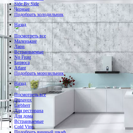
Side By Side
Черные
Подобрать холодильник
Назад
Посмотреть все
Маленькие
Лари
Встраиваемые
No Frost
Бирюса
Atlant
Подобрать морозильник
Назад
Посмотреть все
Dunavox
Liebherr
Для ресторана
Для дома
Встраиваемые
Cold Vine
Подобрать винный шкаф