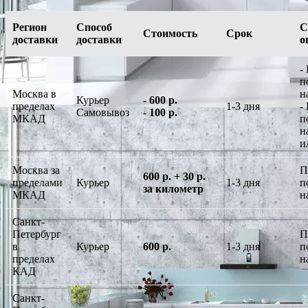
Регион
Способ
С
Стоимость
Срок
доставки
доставки
о
-
п
Москва в
н
Курьер
-
600 р.
пределах
1-3 дня
-
Самовывоз
-
100 р.
МКАД
п
н
и
Москва за
П
600 р. + 30 р.
пределами
Курьер
1-3 дня
п
за километр
МКАД
н
Санкт-
Петербург
П
в
Курьер
600 р.
1-3 дня
п
пределах
н
КАД
Санкт-