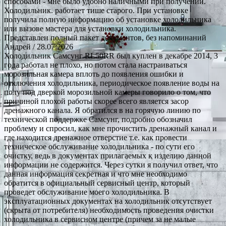
способами - мне было удобно наличными при получении.
Холодильник. работает тише старого. При установке
получила полную информацию об установке холодильника
или вызове мастера для установки холодильника.
Представлен полный пакет документов, без напоминаний
Андрей
/ 28.07.2026
Холодильник Самсунг RL50RR был куплен в декабре 2014, 3
года работал не плохо, но потом стала настраиваться
морозильная камера вплоть до появления ошибки и
отключения холодильника, периодическое появление воды на
полу под дверкой морозильной камеры говорило о том, что
причиной плохой работы скорее всего является засор
дренажного канала. Я обратился в на горячую линию по
технической поддержке Самсунг, подробно обозначил
проблему и спросил, как мне прочистить дренажный канал и
где находится дренажное отверстие т.е. как провести
техническое обслуживание холодильника - по сути его
очистку, ведь в документах прилагаемых к изделию данной
информации не содержится. Через сутки я получил ответ, что
данная информация секретная и что мне необходимо
обратится в официальный сервисный центр, который
проведет обслуживание моего холодильника. В
эксплуатационных документах на холодильник отсутствует
(скрыта от потребителя) необходимость проведения очистки
холодильника в сервисном центре (причем за не малые