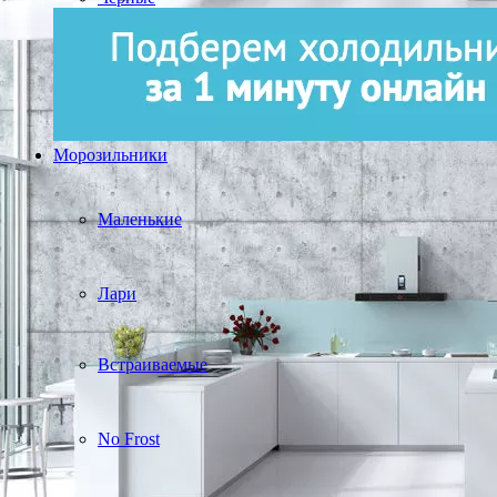
Морозильники
Маленькие
Лари
Встраиваемые
No Frost