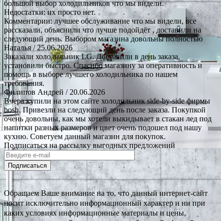
большой выбор холодильников что мы видели.
Недостатки: их просто нет.
Комментарии: лучшее обслуживание что мы видели, все
рассказали, объяснили что лучше подойдёт , доставили на
следующий день. Выбором магазина довольны полностью
Наталья
/ 25.06.2026
Заказали холодильник LG. Доставили в день заказа,
установили быстро. Спасибо магазину за оперативность и
помощь в выборе лучшего холодильника по нашем
требования.
Филипов Андрей
/ 20.06.2026
Вчера купили на этом сайте холодильник side-by-side фирмы
bosh. Привезли на следующий день после заказа. Покупкой
очень довольны, как мы хотели выкидывает в стакан лед под
напитки разных размеров и цвет очень подошел под нашу
кухню. Советуем данный магазин для покупок.
Подписаться на рассылку выгодных предложений
Подписаться
Обращаем Ваше внимание на то, что данный интернет-сайт
носит исключительно информационный характер и ни при
каких условиях информационные материалы и цены,