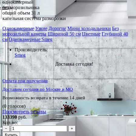
однокамерный
без морозильника
общий объем 31 л
капельная система разморозки
Однокамерные
Узкие
Дорогие
Мини холодильники
Без
морозильной камеры
Шириной 50 см
Цветные
Глубиной 40
см
Однокамерные Smeg
Производитель:
Smeg
Доставка сегодня!
Оплата при получении
Доставим сегодня по Москве и МО
Возможность возврата в течение 14 дней
(0 голосов)
Просмотреть отзывы
133390
руб.
Кол-во:
−
+
Купить