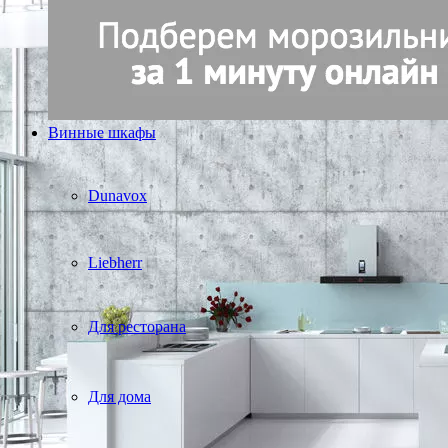
Винные шкафы
Dunavox
Liebherr
Для ресторана
Для дома