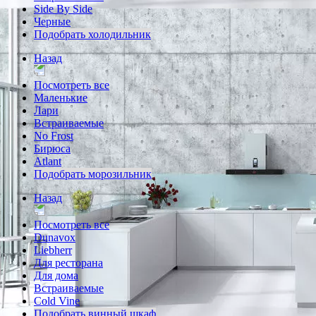
Side By Side
Черные
Подобрать холодильник
Назад
Посмотреть все
Маленькие
Лари
Встраиваемые
No Frost
Бирюса
Atlant
Подобрать морозильник
Назад
Посмотреть все
Dunavox
Liebherr
Для ресторана
Для дома
Встраиваемые
Cold Vine
Подобрать винный шкаф