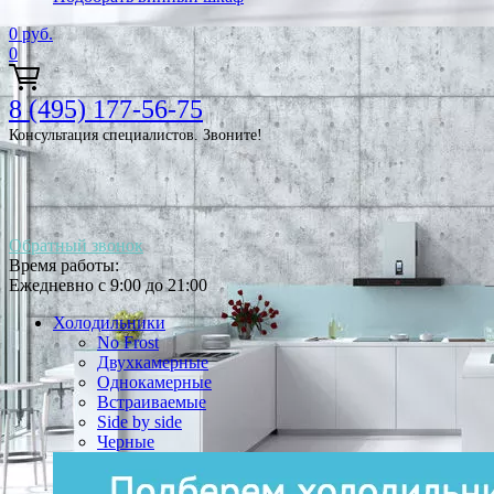
0
руб.
0
8 (495) 177-56-75
Консультация специалистов. Звоните!
Обратный звонок
Время работы:
Ежедневно с 9:00 до 21:00
Холодильники
No Frost
Двухкамерные
Однокамерные
Встраиваемые
Side by side
Черные