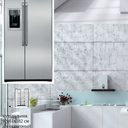
холодильник
92x61x182 см
двухкамерный