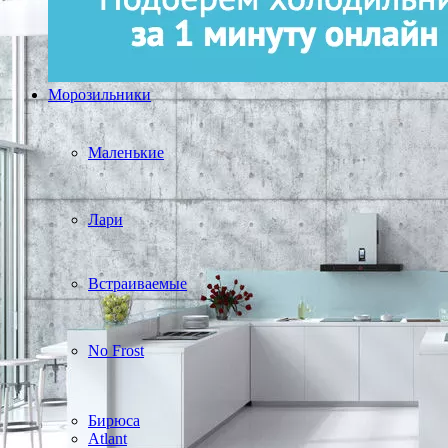
Морозильники
Маленькие
Лари
Встраиваемые
No Frost
Бирюса
Atlant