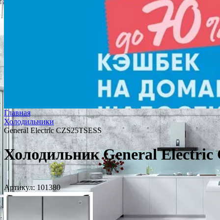
Главная
Холодильники
General Electric CZS25TSESS
Холодильник General Electri
Артикул:
101380