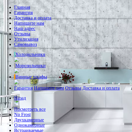
Главная
Гарантия
Доставка и оплата
Напишите нам
Наш адрес
Отзывы
Утилизация
Самовывоз
Холодильники
Морозильники
Винные шкафы
Гарантия
Напишите нам
Отзывы
Доставка и оплата
Назад
Посмотреть все
No Frost
Двухкамерные
Однокамерные
Встраиваемые