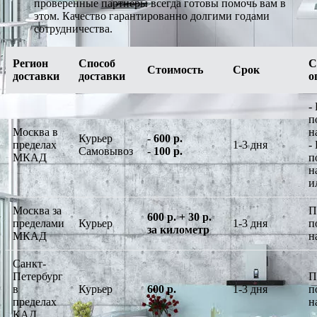
проверенные партнеры всегда готовы помочь вам в
этом. Качество гарантированно долгими годами
сотрудничества.
Регион
Способ
С
Стоимость
Срок
доставки
доставки
о
-
п
Москва в
н
Курьер
-
600 р.
пределах
1-3 дня
-
Самовывоз
-
100 р.
МКАД
п
н
и
Москва за
П
600 р. + 30 р.
пределами
Курьер
1-3 дня
п
за километр
МКАД
н
Санкт-
Петербург
П
в
Курьер
600 р.
1-3 дня
п
пределах
н
КАД