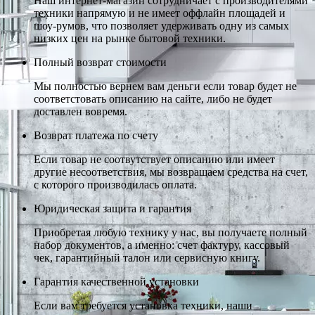
Наш интернет-магазин сотрудничает с производителями
техники напрямую и не имеет оффлайн площадей и
шоу-румов, что позволяет удерживать одну из самых
низких цен на рынке бытовой техники.
Полный возврат стоимости
Мы полностью вернем вам деньги если товар будет не
соответстовать описанию на сайте, либо не будет
доставлен вовремя.
Возврат платежа по счету
Если товар не соотвутствует описанию или имеет
другие несоответствия, мы возвращаем средства на счет,
с которого производилась оплата.
Юридическая защита и гарантия
Приобретая любую технику у нас, вы получаете полный
набор документов, а именно: счет фактуру, кассовый
чек, гарантийный талон или сервисную книгу.
Гарантия качественной установки
Если вам требуется установка техники, наши