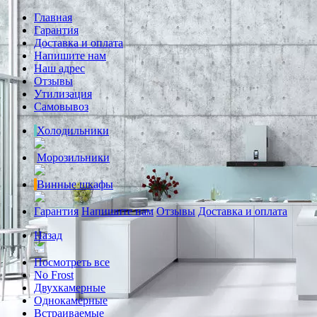
Главная
Гарантия
Доставка и оплата
Напишите нам
Наш адрес
Отзывы
Утилизация
Самовывоз
Холодильники
Морозильники
Винные шкафы
Гарантия
Напишите нам
Отзывы
Доставка и оплата
Назад
Посмотреть все
No Frost
Двухкамерные
Однокамерные
Встраиваемые