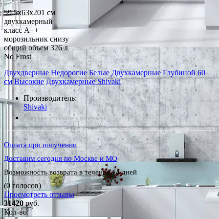
59.5x63x201 см
двухкамерный
класс A++
морозильник снизу
общий объем 326 л
No Frost
Двухдверные
Недорогие
Белые
Двухкамерные
Глубиной 60
см
Высокие
Двухкамерные Shivaki
Производитель:
Shivaki
*Наличие уточняйте у менеджера
Оплата при получении
Доставим сегодня по Москве и МО
Возможность возврата в течение 14 дней
(0 голосов)
Просмотреть отзывы
31420
руб.
Кол-во: