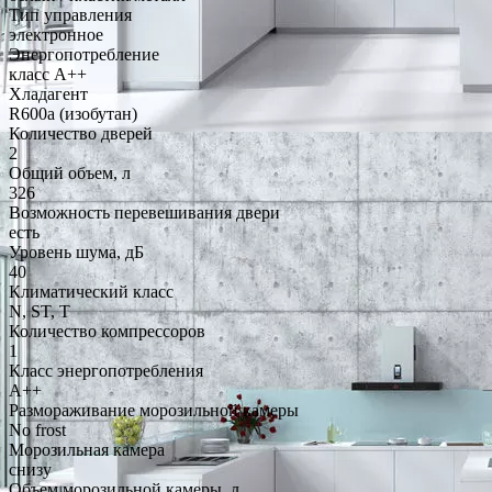
Тип управления
электронное
Энергопотребление
класс A++
Хладагент
R600a (изобутан)
Количество дверей
2
Общий объем, л
326
Возможность перевешивания двери
есть
Уровень шума, дБ
40
Климатический класс
N, ST, T
Количество компрессоров
1
Класс энергопотребления
A++
Размораживание морозильной камеры
No frost
Морозильная камера
снизу
Объем морозильной камеры, л