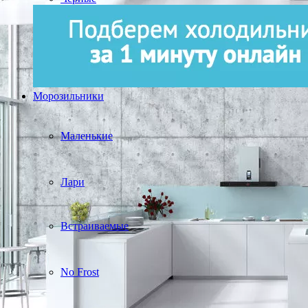
Морозильники
Маленькие
Лари
Встраиваемые
No Frost