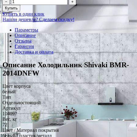
−
+
Купить
Купить в один клик
Нашли дешевле? Сделаем скидку!
Параметры
Описание
Отзывы
Гарантия
Доставка и оплата
Описание Холодильник Shivaki BMR-
2014DNFW
Цвет корпуса
белый
Тип
Отдельностоящий
Артикул
104097
Вес, кг
72
Цвет / Материал покрытия
белый / пластик/металл