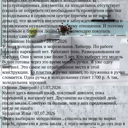
проведет обслуживание моего холодильника. В
эксплуатационных документах на холодильник отсутствует
(скрыта от потребителя) необходимость проведения очистки
холодильника в сервисном центре (причем за не малые
деньги), что является введением в заблуждение покупателя и
проявлением неуважительного к нему отношения. И поэтому
знакомым и близким людям я не рекомендую покупать
технику самсунг.
Любишкин Николай
/ 24.07.2026
У меня холодильник и морозильник Либхерр. По работе
никаких нареканий нет. Работают тихо. Размораживания не
требуют. Они у меня уже более 5 лет. Кто выберет эту модель
будьте готовы через это время менять ручки. Я уже одну
заменил. Это самое не отработанное место в этой
конструкции. То пластик в ручке лопнет, то пружинка в ручке
сломается. Одна ручка в холодильнике стоит 1700 р. А так,
холодильник хороший.
Осипов Дмитрий
/ 15.07.2026
Купил здесь винный шкаф, покупкой доволен, пока
нареканий к магазину нет. Доставили на следующий день
после заказа. Советую тк больше, чем у них предложений,
нигде не нашёл
Бурдасов Илья
/ 07.07.2026
Долго выбирали холодильник , сошлись на модели марки
hitachi, привезли в день заказа , с этого момента и до сих пор в