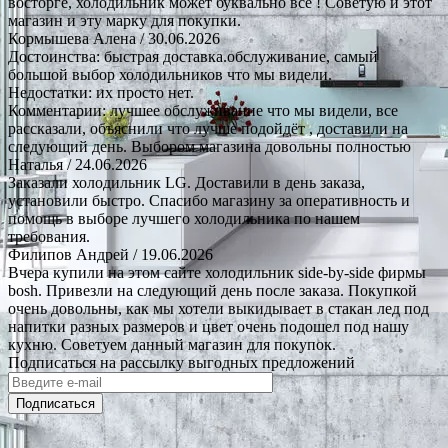
восторге, холодильник может буквально все ! Советую и этот
магазин и эту марку для покупки.
Кормышева Алена
/ 30.06.2026
Достоинства: быстрая доставка.обслуживание, самый
большой выбор холодильников что мы видели.
Недостатки: их просто нет.
Комментарии: лучшее обслуживание что мы видели, все
рассказали, объяснили что лучше подойдёт , доставили на
следующий день. Выбором магазина довольны полностью
Наталья
/ 24.06.2026
Заказали холодильник LG. Доставили в день заказа,
установили быстро. Спасибо магазину за оперативность и
помощь в выборе лучшего холодильника по нашем
требования.
Филипов Андрей
/ 19.06.2026
Вчера купили на этом сайте холодильник side-by-side фирмы
bosh. Привезли на следующий день после заказа. Покупкой
очень довольны, как мы хотели выкидывает в стакан лед под
напитки разных размеров и цвет очень подошел под нашу
кухню. Советуем данный магазин для покупок.
Подписаться на рассылку выгодных предложений
Подписаться