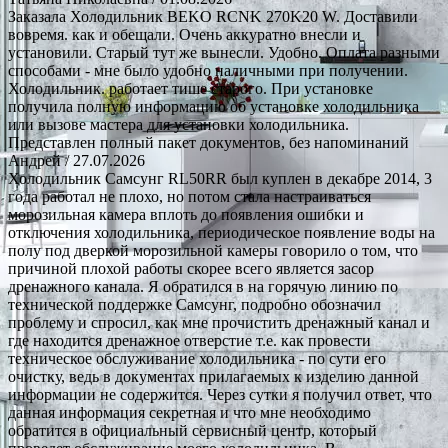
Заказала Холодильник BEKO RCNK 270K20 W. Доставили
вовремя. как и обещали. Очень аккуратно внесли и
установили. Старый тут же вынесли. Удобно. Оплата разными
способами - мне было удобно наличными при получении.
Холодильник. работает тише старого. При установке
получила полную информацию об установке холодильника
или вызове мастера для установки холодильника.
Представлен полный пакет документов, без напоминаний
Андрей
/ 27.07.2026
Холодильник Самсунг RL50RR был куплен в декабре 2014, 3
года работал не плохо, но потом стала настраиваться
морозильная камера вплоть до появления ошибки и
отключения холодильника, периодическое появление воды на
полу под дверкой морозильной камеры говорило о том, что
причиной плохой работы скорее всего является засор
дренажного канала. Я обратился в на горячую линию по
технической поддержке Самсунг, подробно обозначил
проблему и спросил, как мне прочистить дренажный канал и
где находится дренажное отверстие т.е. как провести
техническое обслуживание холодильника - по сути его
очистку, ведь в документах прилагаемых к изделию данной
информации не содержится. Через сутки я получил ответ, что
данная информация секретная и что мне необходимо
обратится в официальный сервисный центр, который