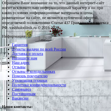
Обращаем Ваше внимание на то, что данный интернет-сайт
носит исключительно информационный характер и ни при
каких условиях информационные материалы и цены,
размещенные на сайте, не являются публичной офертой,
определяемой положениями Статьи 437 Гражданского кодекса
РФ. vashholodilnik.ru © 2016-2026
Информация:
Гарантия
Пункты выдачи по всей России
Доставка и оплата
Напишите нам
Наш адрес
Отзывы
Отзывы о холодильниках
Помощь покупателю
Утилизация техники
Политика конфиденциальности
Самовывоз
Поставщикам
Вакансии
Наши контакты: