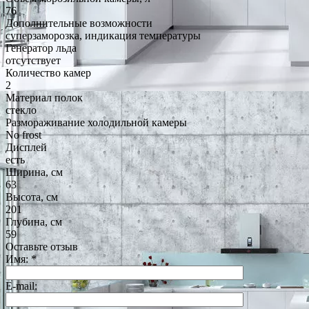
76
Дополнительные возможности
суперзаморозка, индикация температуры
Генератор льда
отсутствует
Количество камер
2
Материал полок
стекло
Размораживание холодильной камеры
No frost
Дисплей
есть
Ширина, см
63
Высота, см
201
Глубина, см
59
Оставьте отзыв
Имя:
*
E-mail: