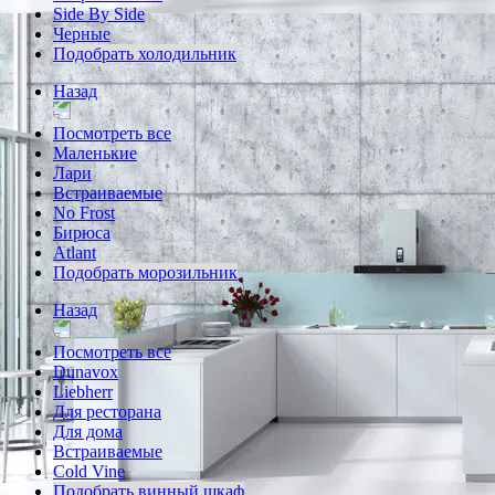
Side By Side
Черные
Подобрать холодильник
Назад
Посмотреть все
Маленькие
Лари
Встраиваемые
No Frost
Бирюса
Atlant
Подобрать морозильник
Назад
Посмотреть все
Dunavox
Liebherr
Для ресторана
Для дома
Встраиваемые
Cold Vine
Подобрать винный шкаф