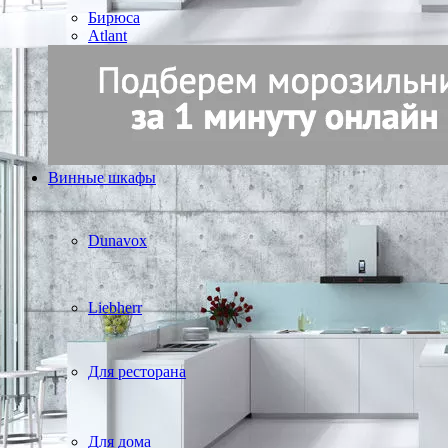
Бирюса
Atlant
Винные шкафы
Dunavox
Liebherr
Для ресторана
Для дома