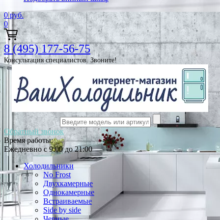
0
руб.
0
8 (495) 177-56-75
Консультация специалистов. Звоните!
Обратный звонок
Время работы:
Ежедневно с 9:00 до 21:00
Холодильники
No Frost
Двухкамерные
Однокамерные
Встраиваемые
Side by side
Черные