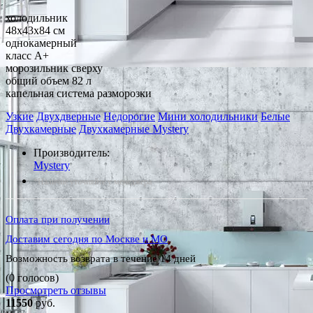
холодильник
48x43x84 см
однокамерный
класс A+
морозильник сверху
общий объем 82 л
капельная система разморозки
Узкие
Двухдверные
Недорогие
Мини холодильники
Белые
Двухкамерные
Двухкамерные Mystery
Производитель:
Mystery
*Наличие уточняйте у менеджера
Оплата при получении
Доставим сегодня по Москве и МО
Возможность возврата в течение 14 дней
(0 голосов)
Просмотреть отзывы
11550
руб.