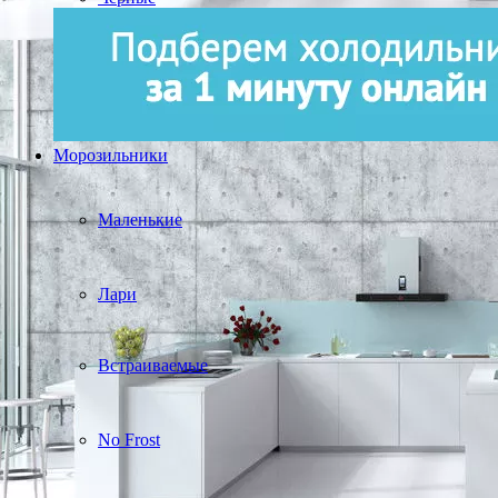
Морозильники
Маленькие
Лари
Встраиваемые
No Frost