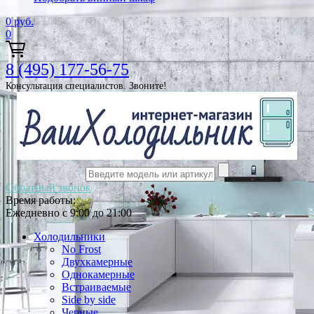
0
руб.
0
8 (495) 177-56-75
Консультация специалистов. Звоните!
Обратный звонок
Время работы:
Ежедневно с 9:00 до 21:00
Холодильники
No Frost
Двухкамерные
Однокамерные
Встраиваемые
Side by side
Черные