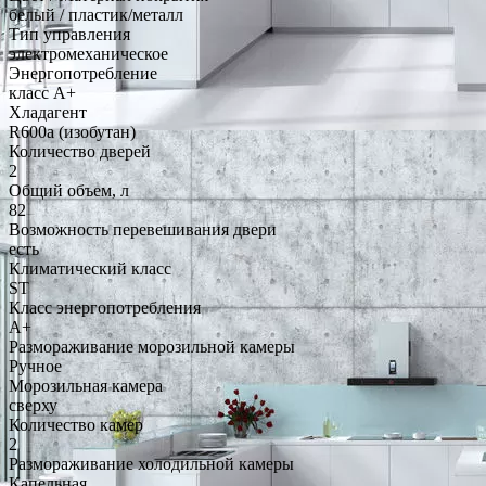
белый / пластик/металл
Тип управления
электромеханическое
Энергопотребление
класс A+
Хладагент
R600a (изобутан)
Количество дверей
2
Общий объем, л
82
Возможность перевешивания двери
есть
Климатический класс
ST
Класс энергопотребления
A+
Размораживание морозильной камеры
Ручное
Морозильная камера
сверху
Количество камер
2
Размораживание холодильной камеры
Капельная