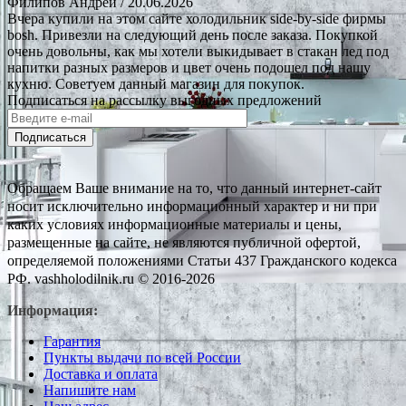
Филипов Андрей
/ 20.06.2026
Вчера купили на этом сайте холодильник side-by-side фирмы
bosh. Привезли на следующий день после заказа. Покупкой
очень довольны, как мы хотели выкидывает в стакан лед под
напитки разных размеров и цвет очень подошел под нашу
кухню. Советуем данный магазин для покупок.
Подписаться на рассылку выгодных предложений
Подписаться
Обращаем Ваше внимание на то, что данный интернет-сайт
носит исключительно информационный характер и ни при
каких условиях информационные материалы и цены,
размещенные на сайте, не являются публичной офертой,
определяемой положениями Статьи 437 Гражданского кодекса
РФ. vashholodilnik.ru © 2016-2026
Информация:
Гарантия
Пункты выдачи по всей России
Доставка и оплата
Напишите нам