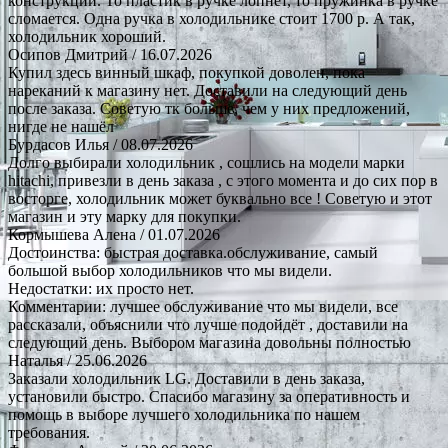
конструкции. То пластик в ручке лопнет, то пружинка в ручке
сломается. Одна ручка в холодильнике стоит 1700 р. А так,
холодильник хороший.
Осипов Дмитрий
/ 16.07.2026
Купил здесь винный шкаф, покупкой доволен, пока
нареканий к магазину нет. Доставили на следующий день
после заказа. Советую тк больше, чем у них предложений,
нигде не нашёл
Бурдасов Илья
/ 08.07.2026
Долго выбирали холодильник , сошлись на модели марки
hitachi, привезли в день заказа , с этого момента и до сих пор в
восторге, холодильник может буквально все ! Советую и этот
магазин и эту марку для покупки.
Кормышева Алена
/ 01.07.2026
Достоинства: быстрая доставка.обслуживание, самый
большой выбор холодильников что мы видели.
Недостатки: их просто нет.
Комментарии: лучшее обслуживание что мы видели, все
рассказали, объяснили что лучше подойдёт , доставили на
следующий день. Выбором магазина довольны полностью
Наталья
/ 25.06.2026
Заказали холодильник LG. Доставили в день заказа,
установили быстро. Спасибо магазину за оперативность и
помощь в выборе лучшего холодильника по нашем
требования.