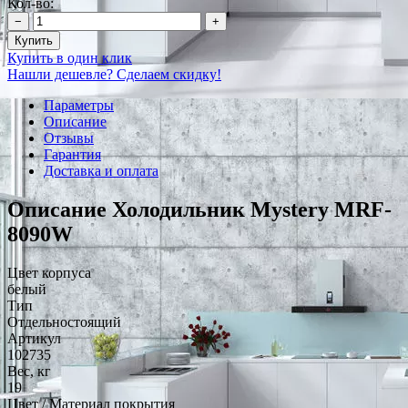
Кол-во:
−
+
Купить
Купить в один клик
Нашли дешевле? Сделаем скидку!
Параметры
Описание
Отзывы
Гарантия
Доставка и оплата
Описание Холодильник Mystery MRF-
8090W
Цвет корпуса
белый
Тип
Отдельностоящий
Артикул
102735
Вес, кг
19
Цвет / Материал покрытия