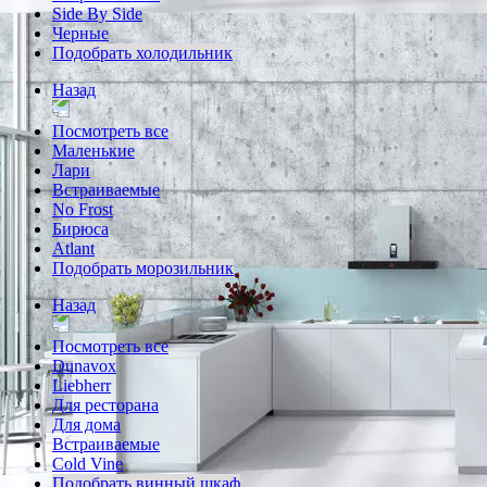
Side By Side
Черные
Подобрать холодильник
Назад
Посмотреть все
Маленькие
Лари
Встраиваемые
No Frost
Бирюса
Atlant
Подобрать морозильник
Назад
Посмотреть все
Dunavox
Liebherr
Для ресторана
Для дома
Встраиваемые
Cold Vine
Подобрать винный шкаф