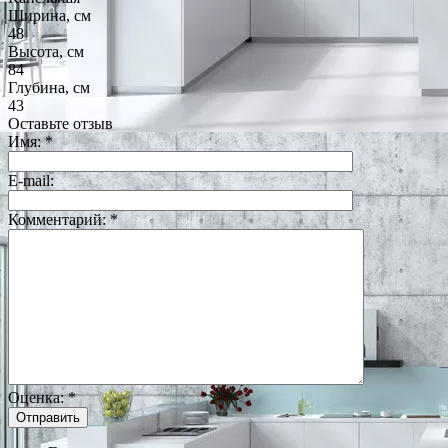
Ширина, см
48
Высота, см
84
Глубина, см
43
Оставьте отзыв
Имя:
*
E-mail:
Комментарий:
*
Оценка:
*