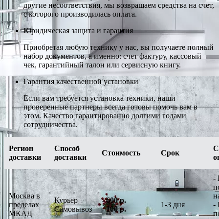
другие несоответствия, мы возвращаем средства на счет,
с которого производилась оплата.
Юридическая защита и гарантия
Приобретая любую технику у нас, вы получаете полный
набор документов, а именно: счет фактуру, кассовый
чек, гарантийный талон или сервисную книгу.
Гарантия качественной установки
Если вам требуется установка техники, наши
проверенные партнеры всегда готовы помочь вам в
этом. Качество гарантированно долгими годами
сотрудничества.
Регион
Способ
С
Стоимость
Срок
доставки
доставки
о
-
п
Москва в
н
Курьер
-
600 р.
пределах
1-3 дня
-
Самовывоз
-
100 р.
МКАД
п