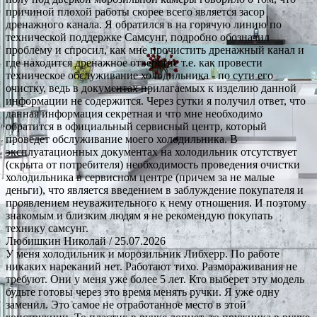
причиной плохой работы скорее всего является засор
дренажного канала. Я обратился в на горячую линию по
технической поддержке Самсунг, подробно обозначил
проблему и спросил, как мне прочистить дренажный канал и
где находится дренажное отверстие т.е. как провести
техническое обслуживание холодильника - по сути его
очистку, ведь в документах прилагаемых к изделию данной
информации не содержится. Через сутки я получил ответ, что
данная информация секретная и что мне необходимо
обратится в официальный сервисный центр, который
проведет обслуживание моего холодильника. В
эксплуатационных документах на холодильник отсутствует
(скрыта от потребителя) необходимость проведения очистки
холодильника в сервисном центре (причем за не малые
деньги), что является введением в заблуждение покупателя и
проявлением неуважительного к нему отношения. И поэтому
знакомым и близким людям я не рекомендую покупать
технику самсунг.
Любишкин Николай
/ 25.07.2026
У меня холодильник и морозильник Либхерр. По работе
никаких нареканий нет. Работают тихо. Размораживания не
требуют. Они у меня уже более 5 лет. Кто выберет эту модель
будьте готовы через это время менять ручки. Я уже одну
заменил. Это самое не отработанное место в этой