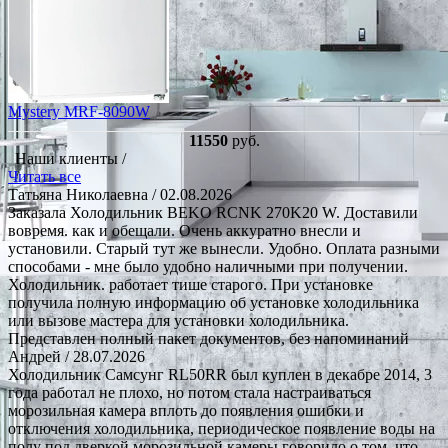
Mystery MRF-8090W
11550
руб.
Наши клиенты /
Читать все
Татьяна Николаевна
/ 02.08.2026
Заказала Холодильник BEKO RCNK 270K20 W. Доставили
вовремя. как и обещали. Очень аккуратно внесли и
установили. Старый тут же вынесли. Удобно. Оплата разными
способами - мне было удобно наличными при получении.
Холодильник. работает тише старого. При установке
получила полную информацию об установке холодильника
или вызове мастера для установки холодильника.
Представлен полный пакет документов, без напоминаний
Андрей
/ 28.07.2026
Холодильник Самсунг RL50RR был куплен в декабре 2014, 3
года работал не плохо, но потом стала настраиваться
морозильная камера вплоть до появления ошибки и
отключения холодильника, периодическое появление воды на
полу под дверкой морозильной камеры говорило о том, что