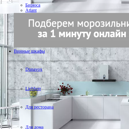
Бирюса
Atlant
Винные шкафы
Dunavox
Liebherr
Для ресторана
Для дома