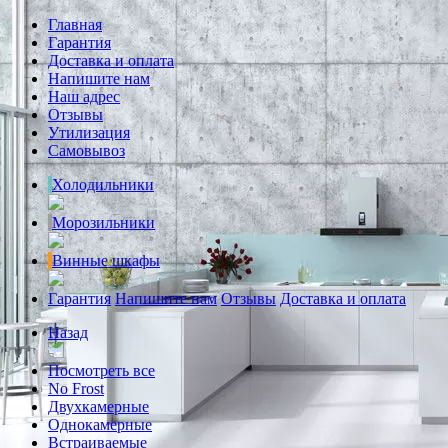
Главная
Гарантия
Доставка и оплата
Напишите нам
Наш адрес
Отзывы
Утилизация
Самовывоз
Холодильники
Морозильники
Винные шкафы
Гарантия
Напишите нам
Отзывы
Доставка и оплата
Назад
Посмотреть все
No Frost
Двухкамерные
Однокамерные
Встраиваемые