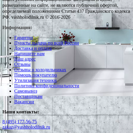
размещенные на сайте, не являются публичной офертой,
определяемой положениями Статьи 437 Гражданского кодекса
РФ. vashholodilnik.ru © 2016-2026
Информация:
Гарантия
Пункты выдачи по всей России
Доставка и оплата
Напишите нам
Наш адрес
Отзывы
Отзывы о холодильниках
Помощь покупателю
Утилизация техники
Политика конфиденциальности
Самовывоз
Поставщикам
Вакансии
Наши контакты:
8 (495) 177-56-75
zakaz@vashholodilnik.ru