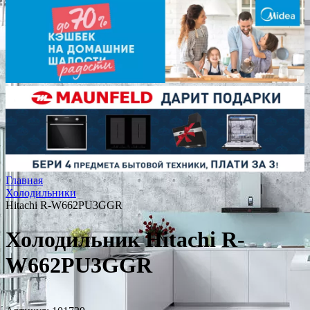
Главная
Холодильники
Hitachi R-W662PU3GGR
Холодильник Hitachi R-
W662PU3GGR