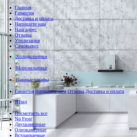
Главная
Гарантия
Доставка и оплата
Напишите нам
Наш адрес
Отзывы
Утилизация
Самовывоз
Холодильники
Морозильники
Винные шкафы
Гарантия
Напишите нам
Отзывы
Доставка и оплата
Назад
Посмотреть все
No Frost
Двухкамерные
Однокамерные
Встраиваемые