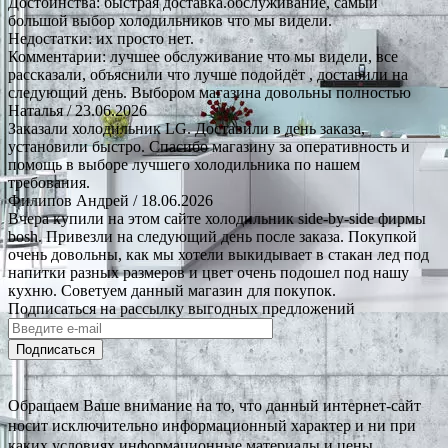
Достоинства: быстрая доставка.обслуживание, самый
большой выбор холодильников что мы видели.
Недостатки: их просто нет.
Комментарии: лучшее обслуживание что мы видели, все
рассказали, объяснили что лучше подойдёт , доставили на
следующий день. Выбором магазина довольны полностью
Наталья
/ 23.06.2026
Заказали холодильник LG. Доставили в день заказа,
установили быстро. Спасибо магазину за оперативность и
помощь в выборе лучшего холодильника по нашем
требования.
Филипов Андрей
/ 18.06.2026
Вчера купили на этом сайте холодильник side-by-side фирмы
bosh. Привезли на следующий день после заказа. Покупкой
очень довольны, как мы хотели выкидывает в стакан лед под
напитки разных размеров и цвет очень подошел под нашу
кухню. Советуем данный магазин для покупок.
Подписаться на рассылку выгодных предложений
Подписаться
Обращаем Ваше внимание на то, что данный интернет-сайт
носит исключительно информационный характер и ни при
каких условиях информационные материалы и цены,