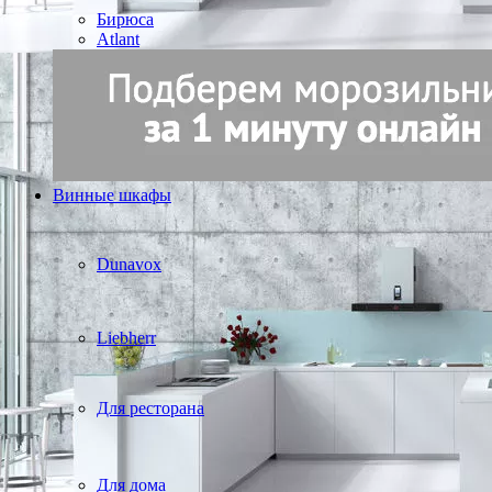
Бирюса
Atlant
Винные шкафы
Dunavox
Liebherr
Для ресторана
Для дома