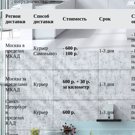
сотрудничества.
Регион
Способ
С
Стоимость
Срок
доставки
доставки
о
-
п
Москва в
н
Курьер
-
600 р.
пределах
1-3 дня
-
Самовывоз
-
100 р.
МКАД
п
н
и
Москва за
П
600 р. + 30 р.
пределами
Курьер
1-3 дня
п
за километр
МКАД
н
Санкт-
Петербург
П
в
Курьер
600 р.
1-3 дня
п
пределах
н
КАД
Санкт-