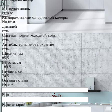
3
Материал полок
стекло
Размораживание холодильной камеры
No frost
Дисплей
есть
Система подачи холодной воды
есть
Антибактериальное покрытие
есть
Ширина, см
85.5
Высота, см
183.5
Глубина, см
74.5
Оставьте отзыв
Имя:
*
E-mail:
Комментарий:
*