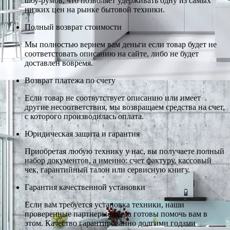
шоу-румов, что позволяет удерживать одну из самых
низких цен на рынке бытовой техники.
Полный возврат стоимости
Мы полностью вернем вам деньги если товар будет не
соответстовать описанию на сайте, либо не будет
доставлен вовремя.
Возврат платежа по счету
Если товар не соотвутствует описанию или имеет
другие несоответствия, мы возвращаем средства на счет,
с которого производилась оплата.
Юридическая защита и гарантия
Приобретая любую технику у нас, вы получаете полный
набор документов, а именно: счет фактуру, кассовый
чек, гарантийный талон или сервисную книгу.
Гарантия качественной установки
Если вам требуется установка техники, наши
проверенные партнеры всегда готовы помочь вам в
этом. Качество гарантированно долгими годами