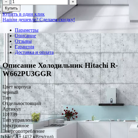
−
+
Купить
Купить в один клик
Нашли дешевле? Сделаем скидку!
Параметры
Описание
Отзывы
Гарантия
Доставка и оплата
Описание Холодильник Hitachi R-
W662PU3GGR
Цвет корпуса
черный
Тип
Отдельностоящий
Артикул
101739
Тип управления
электронное
Энергопотребление
класс A+ (412 кВтч/год)