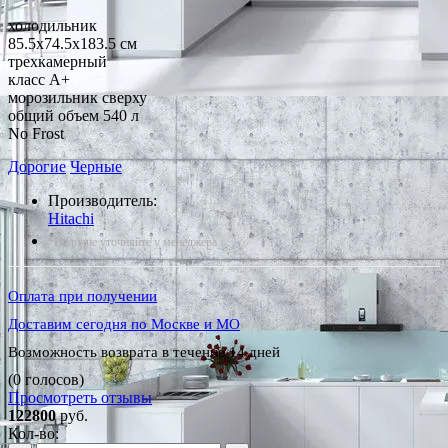
холодильник
85.5x74.5x183.5 см
трехкамерный
класс A+
морозильник сверху
общий объем 540 л
No Frost
Дорогие
Черные
Производитель:
Hitachi
*Наличие уточняйте у менеджера
Оплата при получении
Доставим сегодня по Москве и МО
Возможность возврата в течение 14 дней
(0 голосов)
Просмотреть отзывы
122800
руб.
Кол-во: