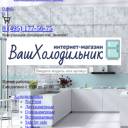
0
руб.
0
8 (495) 177-56-75
Консультация специалистов. Звоните!
Обратный звонок
Время работы:
Ежедневно с 9:00 до 21:00
Холодильники
No Frost
Двухкамерные
Однокамерные
Встраиваемые
Side by side
Черные