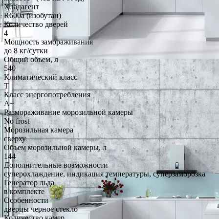
Хладагент
R600a (изобутан)
Количество дверей
4
Мощность замораживания
до 8 кг/cутки
Общий объем, л
540
Климатический класс
T
Класс энергопотребления
A+
Размораживание морозильной камеры
No frost
Морозильная камера
сверху
Объем морозильной камеры, л
144
Дополнительные возможности
суперохлаждение, индикация температуры, суперзаморозка
Генератор льда
в комплекте
Особенности
дверцы черное стекло
Количество камер