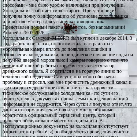
способами - мне было удобно наличными при получении.
Холодильник. работает тише старого. При установке
получила полную информацию об установке холодильника
или вызове мастера для установки холодильника.
Представлен полный пакет документов, без напоминаний
Андрей
/ 26.07.2026
Холодильник Самсунг RL50RR был куплен в декабре 2014, 3
года работал не плохо, но потом стала настраиваться
морозильная камера вплоть до появления ошибки и
отключения холодильника, периодическое появление воды на
полу под дверкой морозильной камеры говорило о том, что
причиной плохой работы скорее всего является засор
дренажного канала. Я обратился в на горячую линию по
технической поддержке Самсунг, подробно обозначил
проблему и спросил, как мне прочистить дренажный канал и
где находится дренажное отверстие т.е. как провести
техническое обслуживание холодильника - по сути его
очистку, ведь в документах прилагаемых к изделию данной
информации не содержится. Через сутки я получил ответ, что
данная информация секретная и что мне необходимо
обратится в официальный сервисный центр, который
проведет обслуживание моего холодильника. В
эксплуатационных документах на холодильник отсутствует
(скрыта от потребителя) необходимость проведения очистки