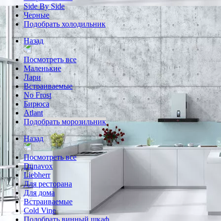
Side By Side
Черные
Подобрать холодильник
Назад
Посмотреть все
Маленькие
Лари
Встраиваемые
No Frost
Бирюса
Atlant
Подобрать морозильник
Назад
Посмотреть все
Dunavox
Liebherr
Для ресторана
Для дома
Встраиваемые
Cold Vine
Подобрать винный шкаф