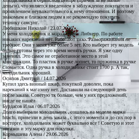
холодильника в сервисном центре (причем за не малые
деньги), что является введением в заблуждение покупателя и
проявлением неуважительного к нему отношения. И поэтому
знакомым и близким людям я не рекомендую покупать
технику самсунг.
Любишкин Николай
/ 23.07.2026
У меня холодильник и морозильник Либхерр. По работе
никаких нареканий нет. Работают тихо. Размораживания не
требуют. Они у меня уже более 5 лет. Кто выберет эту модель
будьте готовы через это время менять ручки. Я уже одну
заменил. Это самое не отработанное место в этой
конструкции. То пластик в ручке лопнет, то пружинка в ручке
сломается. Одна ручка в холодильнике стоит 1700 р. А так,
холодильник хороший.
Осипов Дмитрий
/ 14.07.2026
Купил здесь винный шкаф, покупкой доволен, пока
нареканий к магазину нет. Доставили на следующий день
после заказа. Советую тк больше, чем у них предложений,
нигде не нашёл
Бурдасов Илья
/ 06.07.2026
Долго выбирали холодильник , сошлись на модели марки
hitachi, привезли в день заказа , с этого момента и до сих пор в
восторге, холодильник может буквально все ! Советую и этот
магазин и эту марку для покупки.
Кормышева Алена
/ 29.06.2026