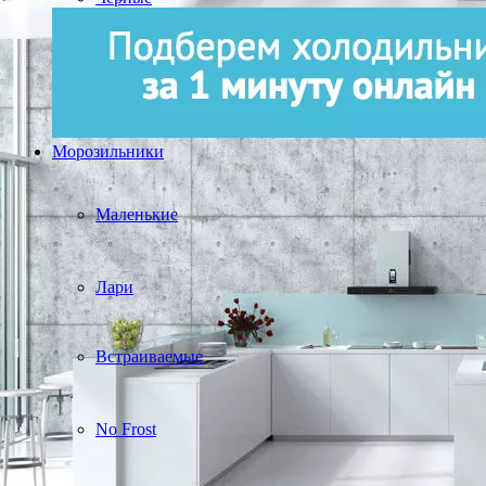
Морозильники
Маленькие
Лари
Встраиваемые
No Frost