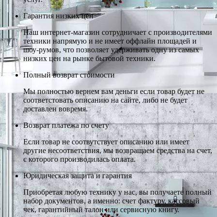
Гарантия низких цен
Наш интернет-магазин сотрудничает с производителями
техники напрямую и не имеет оффлайн площадей и
шоу-румов, что позволяет удерживать одну из самых
низких цен на рынке бытовой техники.
Полный возврат стоимости
Мы полностью вернем вам деньги если товар будет не
соответстовать описанию на сайте, либо не будет
доставлен вовремя.
Возврат платежа по счету
Если товар не соотвутствует описанию или имеет
другие несоответствия, мы возвращаем средства на счет,
с которого производилась оплата.
Юридическая защита и гарантия
Приобретая любую технику у нас, вы получаете полный
набор документов, а именно: счет фактуру, кассовый
чек, гарантийный талон или сервисную книгу.