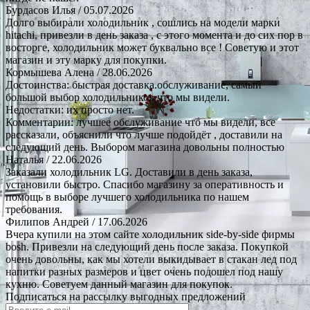
Бурдасов Илья
/ 05.07.2026
Долго выбирали холодильник , сошлись на модели марки
hitachi, привезли в день заказа , с этого момента и до сих пор в
восторге, холодильник может буквально все ! Советую и этот
магазин и эту марку для покупки.
Кормышева Алена
/ 28.06.2026
Достоинства: быстрая доставка.обслуживание, самый
большой выбор холодильников что мы видели.
Недостатки: их просто нет.
Комментарии: лучшее обслуживание что мы видели, все
рассказали, объяснили что лучше подойдёт , доставили на
следующий день. Выбором магазина довольны полностью
Наталья
/ 22.06.2026
Заказали холодильник LG. Доставили в день заказа,
установили быстро. Спасибо магазину за оперативность и
помощь в выборе лучшего холодильника по нашем
требования.
Филипов Андрей
/ 17.06.2026
Вчера купили на этом сайте холодильник side-by-side фирмы
bosh. Привезли на следующий день после заказа. Покупкой
очень довольны, как мы хотели выкидывает в стакан лед под
напитки разных размеров и цвет очень подошел под нашу
кухню. Советуем данный магазин для покупок.
Подписаться на рассылку выгодных предложений