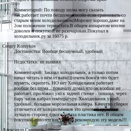
Комментарий: По поводу шума могу сказать
так:работает почти бесшумно(особо если сравнивать со
старым моим холодильником)Морозит хорошо,даже на
2ом положении термостата.В общем аппаратом вполне
доволен и покупкой не разочарован.Покупал в
холодильник.ру за 16075 р.
Cergey Koruykov
Достоинства: Вообще бесшумный, удобный
Недостатки: не выявил
Комментарий: Заказал холодильник, а только потом
начал читать о нём отзывы))) очень боялся что будет
шуметь, скрипеть. НО нет Холодильник работает
вообще без шума... поначалу думал что он вообще не
работает, приложил ухо к задней стенке - тишина, через
пару часов набрал температуру. Холодильник узкий,
удобный, большая морозильная камера. Качество сборки
отличается от холодильников это ценовой группы в
лучшую сторону, едкого запаха пластика нет. В общем
покупкой доволен как слон))) рекомендую эту модель!!!
Александр Смирнов