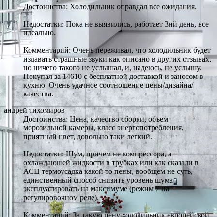
Достоинства: Холодильник оправдал все ожидания.
Недостатки: Пока не выявились, работает 3ий день, все
идеально.
Комментарий: Очень переживал, что холодильник будет
издавать страшные звуки как описано в других отзывах,
но ничего такого не услышал, и, надеюсь, не услышу.
Покупал за 14610 с бесплатной доставкой и заносом в
кухню. Очень удачное соотношение цены/дизайна/
качества.
андрей тихомиров
Достоинства: Цена, качество сборки, объем
морозильной камеры, класс энергопотребления,
приятный цвет, довольно таки легкий.
Недостатки: Шум, причем не компрессора, а
охлаждающей жидкости в трубках или как сказали в
АСЦ термоусадка какой то пены, вообщем не суть,
единственный способ снизить уровень шума
эксплуатировать на максимуме (режим 7 на
регулировочном реле).
Комментарий: За такую цену холодильник европейской