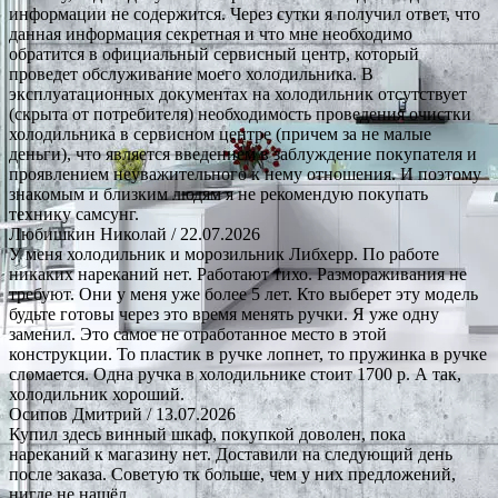
информации не содержится. Через сутки я получил ответ, что
данная информация секретная и что мне необходимо
обратится в официальный сервисный центр, который
проведет обслуживание моего холодильника. В
эксплуатационных документах на холодильник отсутствует
(скрыта от потребителя) необходимость проведения очистки
холодильника в сервисном центре (причем за не малые
деньги), что является введением в заблуждение покупателя и
проявлением неуважительного к нему отношения. И поэтому
знакомым и близким людям я не рекомендую покупать
технику самсунг.
Любишкин Николай
/ 22.07.2026
У меня холодильник и морозильник Либхерр. По работе
никаких нареканий нет. Работают тихо. Размораживания не
требуют. Они у меня уже более 5 лет. Кто выберет эту модель
будьте готовы через это время менять ручки. Я уже одну
заменил. Это самое не отработанное место в этой
конструкции. То пластик в ручке лопнет, то пружинка в ручке
сломается. Одна ручка в холодильнике стоит 1700 р. А так,
холодильник хороший.
Осипов Дмитрий
/ 13.07.2026
Купил здесь винный шкаф, покупкой доволен, пока
нареканий к магазину нет. Доставили на следующий день
после заказа. Советую тк больше, чем у них предложений,
нигде не нашёл