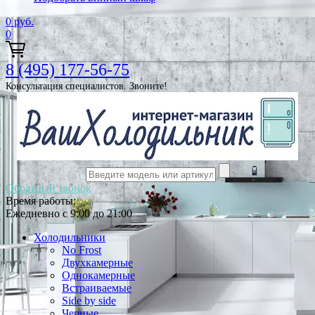
0
руб.
0
8 (495) 177-56-75
Консультация специалистов. Звоните!
Обратный звонок
Время работы:
Ежедневно с 9:00 до 21:00
Холодильники
No Frost
Двухкамерные
Однокамерные
Встраиваемые
Side by side
Черные