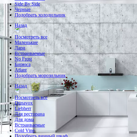
Side By Side
Черные
Подобрать холодильник
Назад
Посмотреть все
Маленькие
Лари
Встраиваемые
No Frost
Бирюса
Atlant
Подобрать морозильник
Назад
Посмотреть все
Dunavox
Liebherr
Для ресторана
Для дома
Встраиваемые
Cold Vine
Подобрать винный шкаф