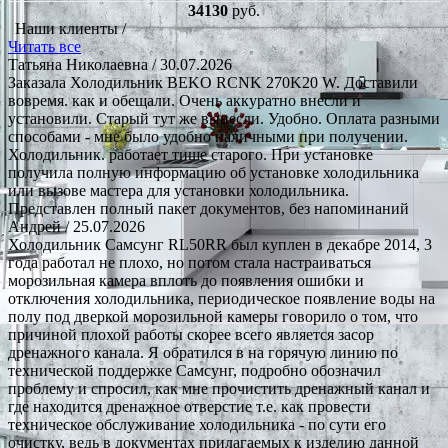
34130
руб.
Наши клиенты /
Читать все
Татьяна Николаевна
/ 30.07.2026
Заказала Холодильник BEKO RCNK 270K20 W. Доставили
вовремя. как и обещали. Очень аккуратно внесли и
установили. Старый тут же вынесли. Удобно. Оплата разными
способами - мне было удобно наличными при получении.
Холодильник. работает тише старого. При установке
получила полную информацию об установке холодильника
или вызове мастера для установки холодильника.
Представлен полный пакет документов, без напоминаний
Андрей
/ 25.07.2026
Холодильник Самсунг RL50RR был куплен в декабре 2014, 3
года работал не плохо, но потом стала настраиваться
морозильная камера вплоть до появления ошибки и
отключения холодильника, периодическое появление воды на
полу под дверкой морозильной камеры говорило о том, что
причиной плохой работы скорее всего является засор
дренажного канала. Я обратился в на горячую линию по
технической поддержке Самсунг, подробно обозначил
проблему и спросил, как мне прочистить дренажный канал и
где находится дренажное отверстие т.е. как провести
техническое обслуживание холодильника - по сути его
очистку, ведь в документах прилагаемых к изделию данной