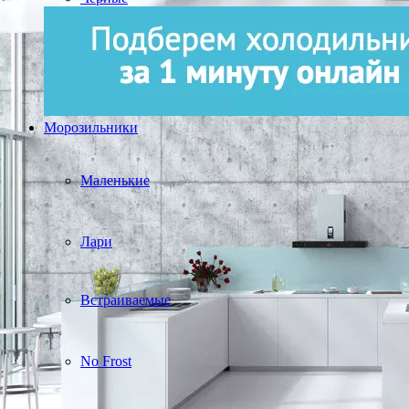
Морозильники
Маленькие
Лари
Встраиваемые
No Frost