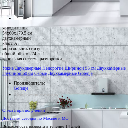
холодильник
54x60x179.5 см
двухкамерный
класс A
морозильник снизу
общий объем 274 л
капельная система разморозки
Узкие
Двухдверные
Недорогие
Шириной 55 см
Двухкамерные
Глубиной 60 см
Серые
Двухкамерные Gorenje
Производитель:
Gorenje
*Наличие уточняйте у менеджера
Оплата при получении
Доставим сегодня по Москве и МО
Возможность возврата в течение 14 дней