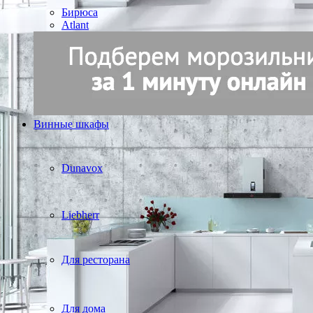
Бирюса
Atlant
Винные шкафы
Dunavox
Liebherr
Для ресторана
Для дома