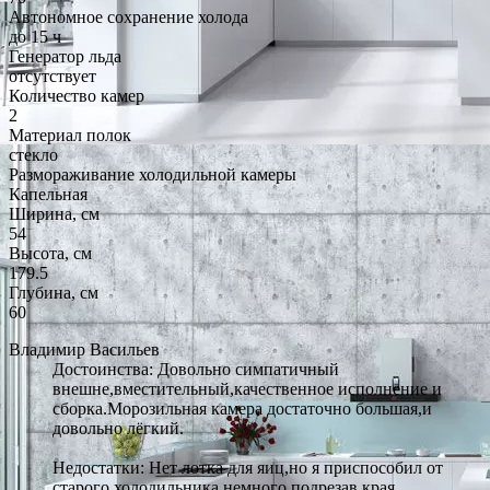
Автономное сохранение холода
до 15 ч
Генератор льда
отсутствует
Количество камер
2
Материал полок
стекло
Размораживание холодильной камеры
Капельная
Ширина, см
54
Высота, см
179.5
Глубина, см
60
Владимир Васильев
Достоинства: Довольно симпатичный
внешне,вместительный,качественное исполнение и
сборка.Морозильная камера достаточно большая,и
довольно лёгкий.
Недостатки: Нет лотка для яиц,но я приспособил от
старого холодильника немного подрезав края.