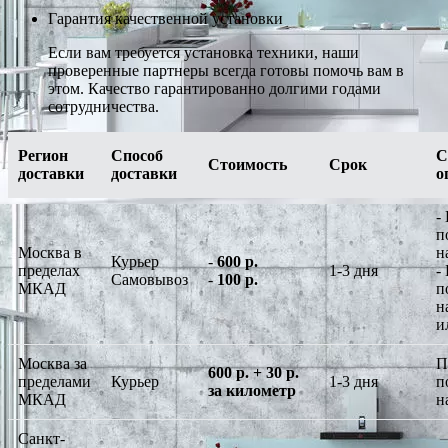
Гарантия качественной установки
Если вам требуется установка техники, наши
проверенные партнеры всегда готовы помочь вам в
этом. Качество гарантированно долгими годами
сотрудничества.
Регион
Способ
С
Стоимость
Срок
доставки
доставки
о
-
п
Москва в
н
Курьер
-
600 р.
пределах
1-3 дня
-
Самовывоз
-
100 р.
МКАД
п
н
и
Москва за
П
600 р. + 30 р.
пределами
Курьер
1-3 дня
п
за километр
МКАД
н
Санкт-