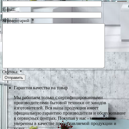
E-mail:
Комментарий:
*
Оценка:
*
Гарантия качества на товар
Мы работаем только с сертифицированными
производителями бытовой техники от заводов
изготовителей. Вся наша продукция имеет
официальную гарантию производителя и обслуживание
в сервисных центрах. Покупая у нас - можете быть
уверенны в качестве предоставляемой продукции и
услуг.