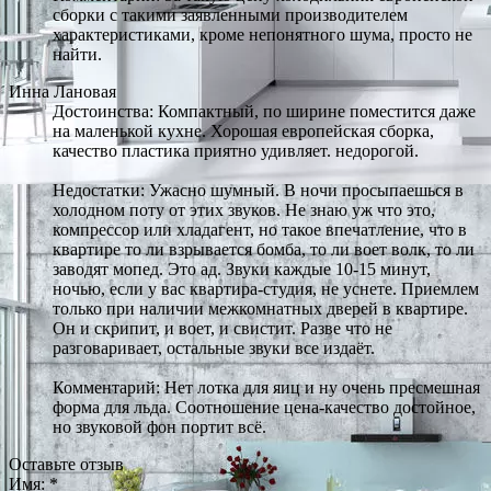
сборки с такими заявленными производителем
характеристиками, кроме непонятного шума, просто не
найти.
Инна Лановая
Достоинства: Компактный, по ширине поместится даже
на маленькой кухне. Хорошая европейская сборка,
качество пластика приятно удивляет. недорогой.
Недостатки: Ужасно шумный. В ночи просыпаешься в
холодном поту от этих звуков. Не знаю уж что это,
компрессор или хладагент, но такое впечатление, что в
квартире то ли взрывается бомба, то ли воет волк, то ли
заводят мопед. Это ад. Звуки каждые 10-15 минут,
ночью, если у вас квартира-студия, не уснете. Приемлем
только при наличии межкомнатных дверей в квартире.
Он и скрипит, и воет, и свистит. Разве что не
разговаривает, остальные звуки все издаёт.
Комментарий: Нет лотка для яиц и ну очень пресмешная
форма для льда. Соотношение цена-качество достойное,
но звуковой фон портит всё.
Оставьте отзыв
Имя:
*