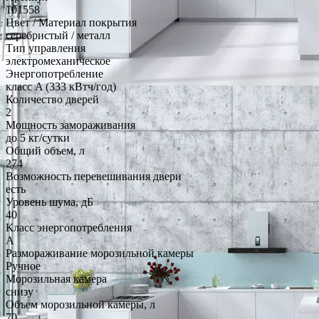
101558
Цвет / Материал покрытия
серебристый / металл
Тип управления
электромеханическое
Энергопотребление
класс A (333 кВтч/год)
Количество дверей
2
Мощность замораживания
до 5 кг/cутки
Общий объем, л
274
Возможность перевешивания двери
есть
Уровень шума, дБ
40
Класс энергопотребления
A
Размораживание морозильной камеры
Ручное
Морозильная камера
снизу
Объем морозильной камеры, л
70