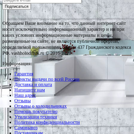
Подписаться
Обращаем Ваше внимание на то, что данный интернет-сайт
носит исключительно информационный характер и ни при
каких условиях информационные материалы и цены,
размещенные на сайте, не являются публичной офертой,
определяемой положениями Статьи 437 Гражданского кодекса
РФ. vashholodilnik.ru © 2016-2026
Информация:
Гарантия
Пункты выдачи по всей России
Доставка и оплата
Напишите нам
Наш адрес
Отзывы
Отзывы о холодильниках
Помощь покупателю
Утилизация техники
Политика конфиденциальности
Самовывоз
Поставщикам