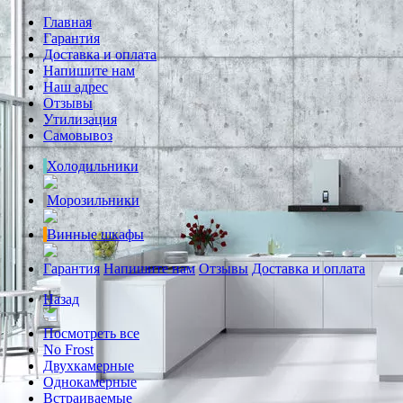
Главная
Гарантия
Доставка и оплата
Напишите нам
Наш адрес
Отзывы
Утилизация
Самовывоз
Холодильники
Морозильники
Винные шкафы
Гарантия
Напишите нам
Отзывы
Доставка и оплата
Назад
Посмотреть все
No Frost
Двухкамерные
Однокамерные
Встраиваемые