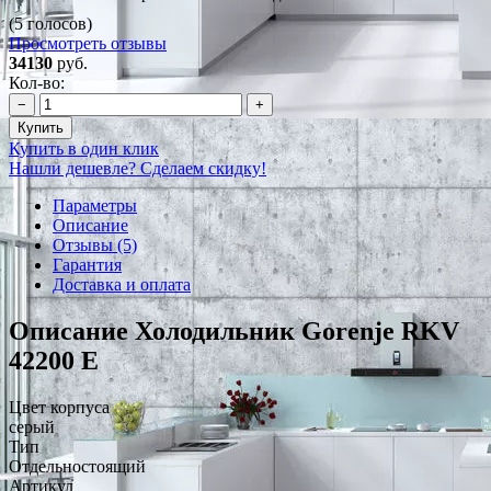
(5 голосов)
Просмотреть отзывы
34130
руб.
Кол-во:
−
+
Купить
Купить в один клик
Нашли дешевле? Сделаем скидку!
Параметры
Описание
Отзывы (5)
Гарантия
Доставка и оплата
Описание Холодильник Gorenje RKV
42200 E
Цвет корпуса
серый
Тип
Отдельностоящий
Артикул