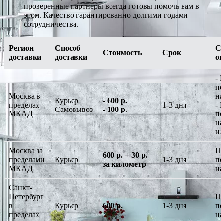
проверенные партнеры всегда готовы помочь вам в
этом. Качество гарантированно долгими годами
сотрудничества.
Регион
Способ
С
Стоимость
Срок
доставки
доставки
о
-
п
Москва в
н
Курьер
-
600 р.
пределах
1-3 дня
-
Самовывоз
-
100 р.
МКАД
п
н
и
Москва за
П
600 р. + 30 р.
пределами
Курьер
1-3 дня
п
за километр
МКАД
н
Санкт-
Петербург
П
в
Курьер
600 р.
1-3 дня
п
пределах
н