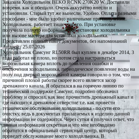
Заказала Холодильник BEKO RCNK 270K20 W. Доставили
вовремя. как и обещали. Очень аккуратно внесли и
установили. Старый тут же вынесли. Удобно. Оплата разными
способами - мне было удобно наличными при получении.
Холодильник. работает тише старого. При установке
получила полную информацию об установке холодильника
или вызове мастера для установки холодильника.
Представлен полный пакет документов, без напоминаний
Андрей
/ 25.07.2026
Холодильник Самсунг RL50RR был куплен в декабре 2014, 3
года работал не плохо, но потом стала настраиваться
морозильная камера вплоть до появления ошибки и
отключения холодильника, периодическое появление воды на
полу под дверкой морозильной камеры говорило о том, что
причиной плохой работы скорее всего является засор
дренажного канала. Я обратился в на горячую линию по
технической поддержке Самсунг, подробно обозначил
проблему и спросил, как мне прочистить дренажный канал и
где находится дренажное отверстие т.е. как провести
техническое обслуживание холодильника - по сути его
очистку, ведь в документах прилагаемых к изделию данной
информации не содержится. Через сутки я получил ответ, что
данная информация секретная и что мне необходимо
обратится в официальный сервисный центр, который
проведет обслуживание моего холодильника. В