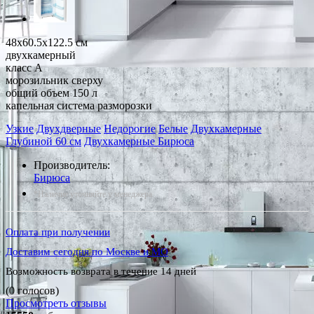
48x60.5x122.5 см
двухкамерный
класс A
морозильник сверху
общий объем 150 л
капельная система разморозки
Узкие
Двухдверные
Недорогие
Белые
Двухкамерные
Глубиной 60 см
Двухкамерные Бирюса
Производитель:
Бирюса
*Наличие уточняйте у менеджера
Оплата при получении
Доставим сегодня по Москве и МО
Возможность возврата в течение 14 дней
(0 голосов)
Просмотреть отзывы