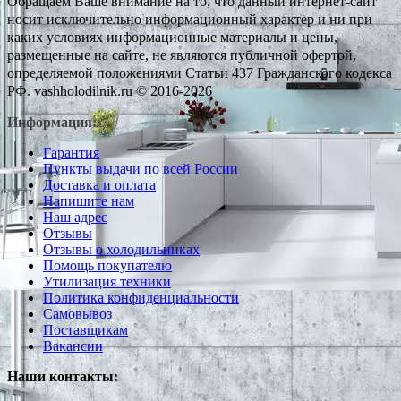
Обращаем Ваше внимание на то, что данный интернет-сайт
носит исключительно информационный характер и ни при
каких условиях информационные материалы и цены,
размещенные на сайте, не являются публичной офертой,
определяемой положениями Статьи 437 Гражданского кодекса
РФ. vashholodilnik.ru © 2016-2026
Информация:
Гарантия
Пункты выдачи по всей России
Доставка и оплата
Напишите нам
Наш адрес
Отзывы
Отзывы о холодильниках
Помощь покупателю
Утилизация техники
Политика конфиденциальности
Самовывоз
Поставщикам
Вакансии
Наши контакты: