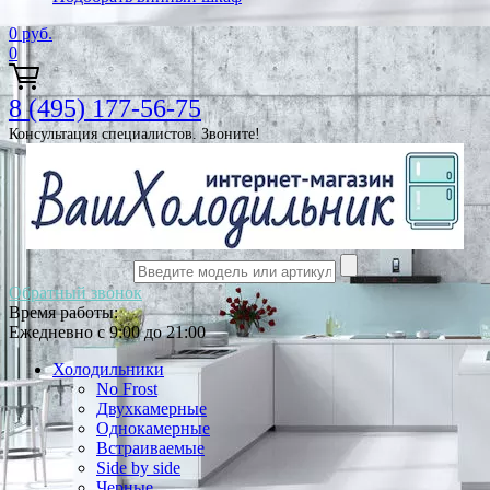
0
руб.
0
8 (495) 177-56-75
Консультация специалистов. Звоните!
Обратный звонок
Время работы:
Ежедневно с 9:00 до 21:00
Холодильники
No Frost
Двухкамерные
Однокамерные
Встраиваемые
Side by side
Черные