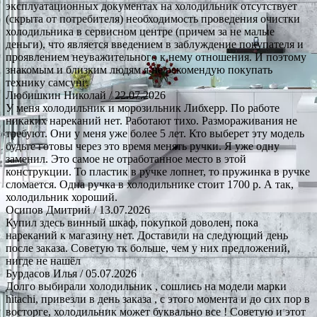
эксплуатационных документах на холодильник отсутствует
(скрыта от потребителя) необходимость проведения очистки
холодильника в сервисном центре (причем за не малые
деньги), что является введением в заблуждение покупателя и
проявлением неуважительного к нему отношения. И поэтому
знакомым и близким людям я не рекомендую покупать
технику самсунг.
Любишкин Николай
/ 22.07.2026
У меня холодильник и морозильник Либхерр. По работе
никаких нареканий нет. Работают тихо. Размораживания не
требуют. Они у меня уже более 5 лет. Кто выберет эту модель
будьте готовы через это время менять ручки. Я уже одну
заменил. Это самое не отработанное место в этой
конструкции. То пластик в ручке лопнет, то пружинка в ручке
сломается. Одна ручка в холодильнике стоит 1700 р. А так,
холодильник хороший.
Осипов Дмитрий
/ 13.07.2026
Купил здесь винный шкаф, покупкой доволен, пока
нареканий к магазину нет. Доставили на следующий день
после заказа. Советую тк больше, чем у них предложений,
нигде не нашёл
Бурдасов Илья
/ 05.07.2026
Долго выбирали холодильник , сошлись на модели марки
hitachi, привезли в день заказа , с этого момента и до сих пор в
восторге, холодильник может буквально все ! Советую и этот