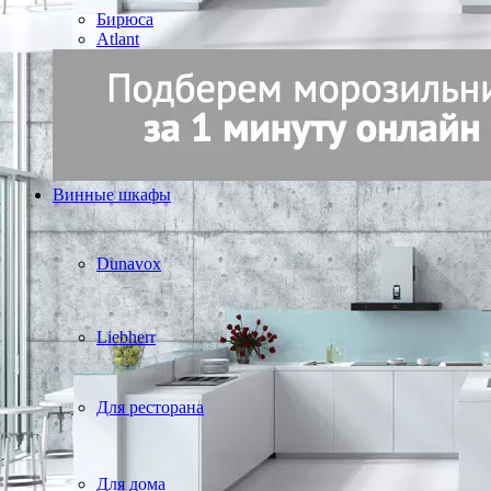
Бирюса
Atlant
Винные шкафы
Dunavox
Liebherr
Для ресторана
Для дома