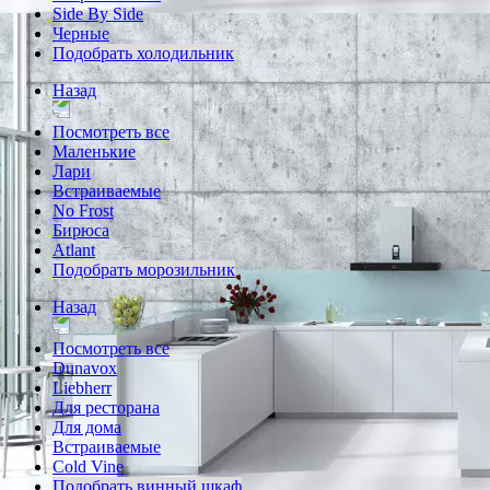
Side By Side
Черные
Подобрать холодильник
Назад
Посмотреть все
Маленькие
Лари
Встраиваемые
No Frost
Бирюса
Atlant
Подобрать морозильник
Назад
Посмотреть все
Dunavox
Liebherr
Для ресторана
Для дома
Встраиваемые
Cold Vine
Подобрать винный шкаф