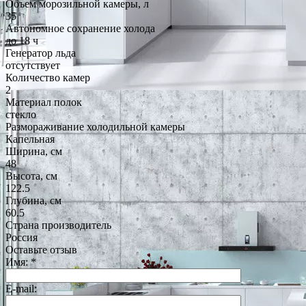
Объем морозильной камеры, л
35
Автономное сохранение холода
до 18 ч
Генератор льда
отсутствует
Количество камер
2
Материал полок
стекло
Размораживание холодильной камеры
Капельная
Ширина, см
48
Высота, см
122.5
Глубина, см
60.5
Страна производитель
Россия
Оставьте отзыв
Имя:
*
E-mail: