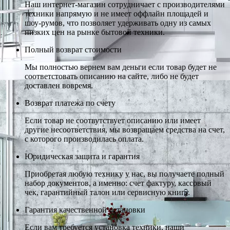
Наш интернет-магазин сотрудничает с производителями
техники напрямую и не имеет оффлайн площадей и
шоу-румов, что позволяет удерживать одну из самых
низких цен на рынке бытовой техники.
Полный возврат стоимости
Мы полностью вернем вам деньги если товар будет не
соответстовать описанию на сайте, либо не будет
доставлен вовремя.
Возврат платежа по счету
Если товар не соотвутствует описанию или имеет
другие несоответствия, мы возвращаем средства на счет,
с которого производилась оплата.
Юридическая защита и гарантия
Приобретая любую технику у нас, вы получаете полный
набор документов, а именно: счет фактуру, кассовый
чек, гарантийный талон или сервисную книгу.
Гарантия качественной установки
Если вам требуется установка техники, наши