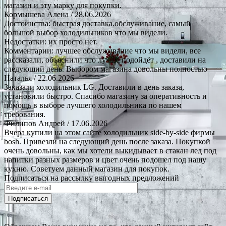
магазин и эту марку для покупки.
Кормышева Алена
/ 28.06.2026
Достоинства: быстрая доставка.обслуживание, самый
большой выбор холодильников что мы видели.
Недостатки: их просто нет.
Комментарии: лучшее обслуживание что мы видели, все
рассказали, объяснили что лучше подойдёт , доставили на
следующий день. Выбором магазина довольны полностью
Наталья
/ 22.06.2026
Заказали холодильник LG. Доставили в день заказа,
установили быстро. Спасибо магазину за оперативность и
помощь в выборе лучшего холодильника по нашем
требования.
Филипов Андрей
/ 17.06.2026
Вчера купили на этом сайте холодильник side-by-side фирмы
bosh. Привезли на следующий день после заказа. Покупкой
очень довольны, как мы хотели выкидывает в стакан лед под
напитки разных размеров и цвет очень подошел под нашу
кухню. Советуем данный магазин для покупок.
Подписаться на рассылку выгодных предложений
Подписаться