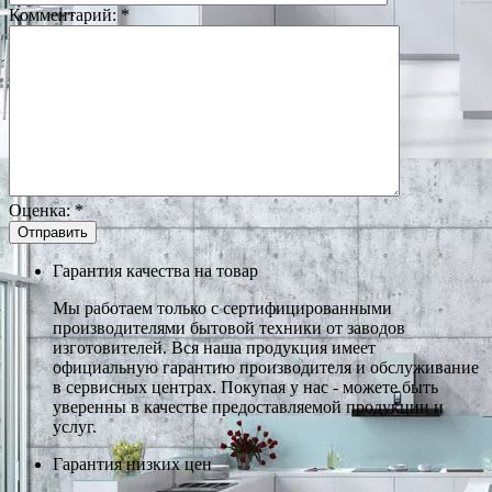
Комментарий:
*
Оценка:
*
Гарантия качества на товар
Мы работаем только с сертифицированными
производителями бытовой техники от заводов
изготовителей. Вся наша продукция имеет
официальную гарантию производителя и обслуживание
в сервисных центрах. Покупая у нас - можете быть
уверенны в качестве предоставляемой продукции и
услуг.
Гарантия низких цен