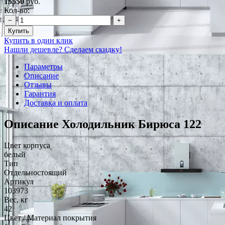
15550
руб.
Кол-во:
−
+
Купить
Купить в один клик
Нашли дешевле? Сделаем скидку!
Параметры
Описание
Отзывы
Гарантия
Доставка и оплата
Описание Холодильник Бирюса 122
Цвет корпуса
белый
Тип
Отдельностоящий
Артикул
103973
Вес, кг
42
Цвет / Материал покрытия