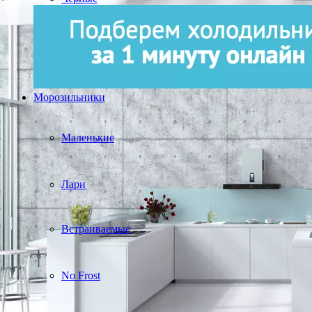
Морозильники
Маленькие
Лари
Встраиваемые
No Frost