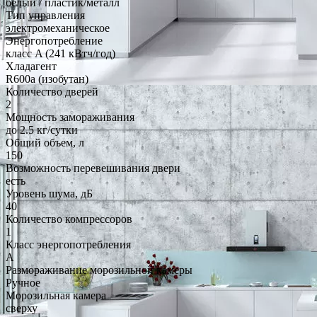
белый / пластик/металл
Тип управления
электромеханическое
Энергопотребление
класс A (241 кВтч/год)
Хладагент
R600a (изобутан)
Количество дверей
2
Мощность замораживания
до 2.5 кг/cутки
Общий объем, л
150
Возможность перевешивания двери
есть
Уровень шума, дБ
40
Количество компрессоров
1
Класс энергопотребления
A
Размораживание морозильной камеры
Ручное
Морозильная камера
сверху