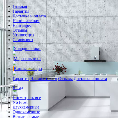
Главная
Гарантия
Доставка и оплата
Напишите нам
Наш адрес
Отзывы
Утилизация
Самовывоз
Холодильники
Морозильники
Винные шкафы
Гарантия
Напишите нам
Отзывы
Доставка и оплата
Назад
Посмотреть все
No Frost
Двухкамерные
Однокамерные
Встраиваемые