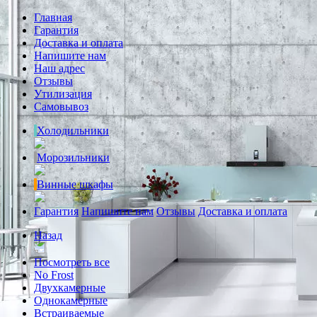
Главная
Гарантия
Доставка и оплата
Напишите нам
Наш адрес
Отзывы
Утилизация
Самовывоз
Холодильники
Морозильники
Винные шкафы
Гарантия
Напишите нам
Отзывы
Доставка и оплата
Назад
Посмотреть все
No Frost
Двухкамерные
Однокамерные
Встраиваемые