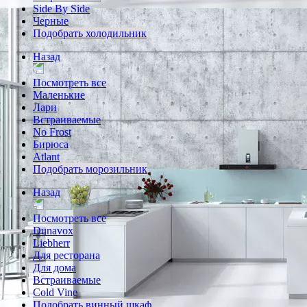
Side By Side
Черные
Подобрать холодильник
Назад
Посмотреть все
Маленькие
Лари
Встраиваемые
No Frost
Бирюса
Atlant
Подобрать морозильник
Назад
Посмотреть все
Dunavox
Liebherr
Для ресторана
Для дома
Встраиваемые
Cold Vine
Подобрать винный шкаф