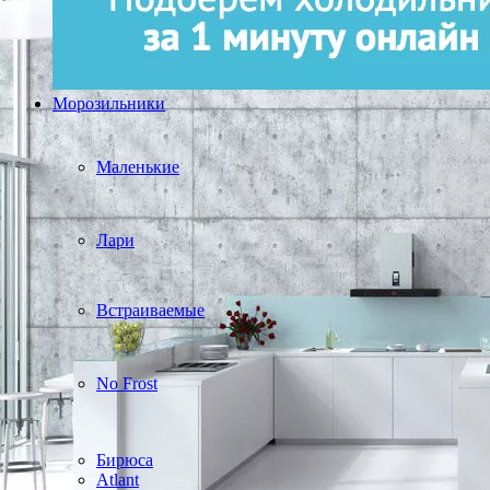
Морозильники
Маленькие
Лари
Встраиваемые
No Frost
Бирюса
Atlant