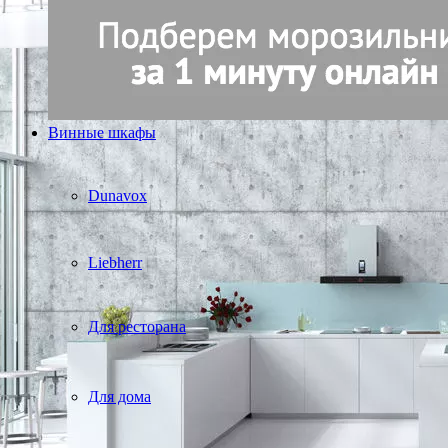
Винные шкафы
Dunavox
Liebherr
Для ресторана
Для дома