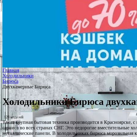
Главная
Холодильники
Бирюса
Двухкамерные Бирюса
Холодильники Бирюса двухк
128 моделей
Такая крупная бытовая техника производится в Красноярске,
сервиса во всех странах СНГ. Это недорогие вместительные хо
металлические панели. В холодильниках бирюса морозильная 