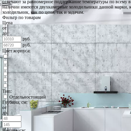
отвечают за равномерное поддержание температуры по всему в
наличии имеются двухкамерные холодильники данной марки, ка
холодильник, как по цене, так и задачам.
Фильтр по товарам
Цена
от
до
руб.
руб.
Цвет корпуса:
Тип:
Отдельностоящий
Глубина, см:
от
до
Высота, см: