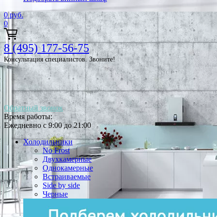
0
руб.
0
8 (495) 177-56-75
Консультация специалистов. Звоните!
Обратный звонок
Время работы:
Ежедневно с 9:00 до 21:00
Холодильники
No Frost
Двухкамерные
Однокамерные
Встраиваемые
Side by side
Черные