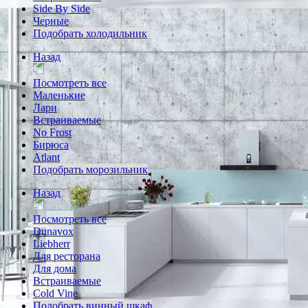
Side By Side
Черные
Подобрать холодильник
Назад
Посмотреть все
Маленькие
Лари
Встраиваемые
No Frost
Бирюса
Atlant
Подобрать морозильник
Назад
Посмотреть все
Dunavox
Liebherr
Для ресторана
Для дома
Встраиваемые
Cold Vine
Подобрать винный шкаф