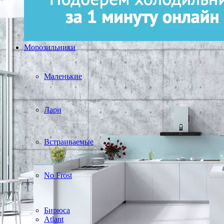
Морозильники
Маленькие
Лари
Встраиваемые
No Frost
Бирюса
Atlant