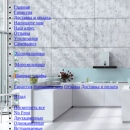
Главная
Гарантия
Доставка и оплата
Напишите нам
Наш адрес
Отзывы
Утилизация
Самовывоз
Холодильники
Морозильники
Винные шкафы
Гарантия
Напишите нам
Отзывы
Доставка и оплата
Назад
Посмотреть все
No Frost
Двухкамерные
Однокамерные
Встраиваемые