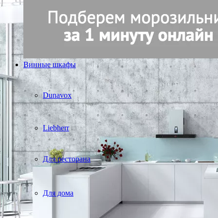
Винные шкафы
Dunavox
Liebherr
Для ресторана
Для дома