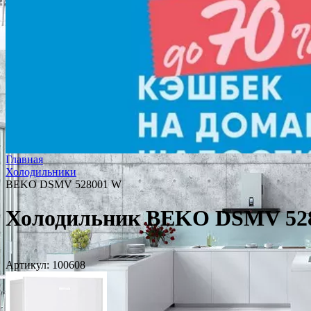
Главная
Холодильники
BEKO DSMV 528001 W
Холодильник BEKO DSMV 52
Артикул:
100608