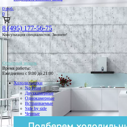
0
руб.
0
8 (495) 177-56-75
Консультация специалистов. Звоните!
Обратный звонок
Время работы:
Ежедневно с 9:00 до 21:00
Холодильники
No Frost
Двухкамерные
Однокамерные
Встраиваемые
Side by side
Черные