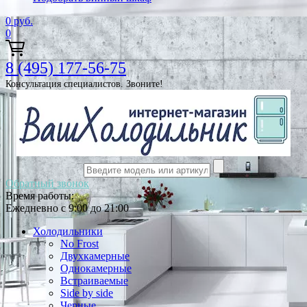
0
руб.
0
8 (495) 177-56-75
Консультация специалистов. Звоните!
Обратный звонок
Время работы:
Ежедневно с 9:00 до 21:00
Холодильники
No Frost
Двухкамерные
Однокамерные
Встраиваемые
Side by side
Черные