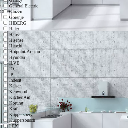
Galaxy
General Electric
Ginzzu
Gorenje
HIBERG
Haier
Hansa
Hisense
Hitachi
Hotpoint-Ariston
Hyundai
ILVE
IO
IP
Indesit
Kaiser
Kenwood
KitchenAid
Korting
Kraft
Kuppersberg
Kuppersbusch
LEX