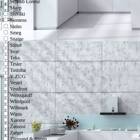
Schaub Lorenz
Sharp
Shivaki
Siemens
Sinbo
Smeg
Snaige
Stinol
Svar
Teka
Tesler
Toshiba
V-ZUG
Vestel
Vestfrost
Weissgauff
Whirlpool
Willmark
Winia
Xiaomi
Zanussi
Zarget
Zigmund & Shtain