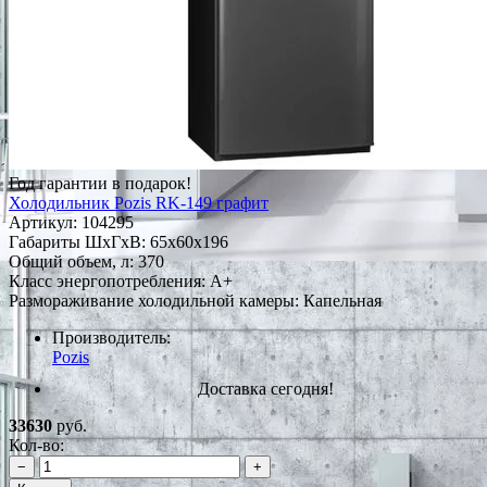
Год гарантии в подарок!
Холодильник Pozis RK-149 графит
Артикул:
104295
Габариты ШxГxВ: 65x60x196
Общий объем, л: 370
Класс энергопотребления: A+
Размораживание холодильной камеры: Капельная
Производитель:
Pozis
Доставка сегодня!
33630
руб.
Кол-во:
−
+