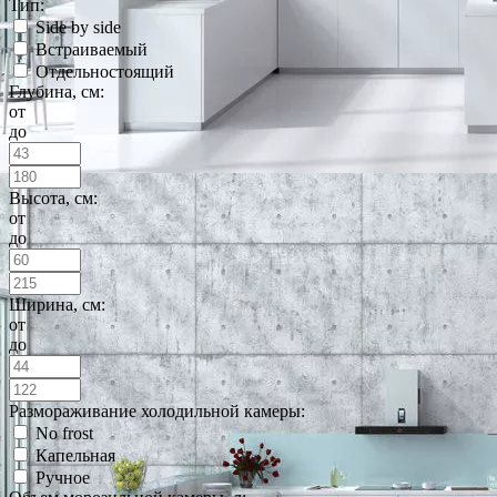
Тип:
Side by side
Встраиваемый
Отдельностоящий
Глубина, см:
от
до
Высота, см:
от
до
Ширина, см:
от
до
Размораживание холодильной камеры:
No frost
Капельная
Ручное