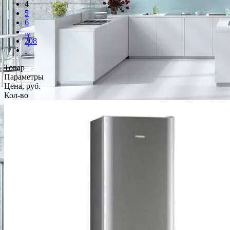
4
5
6
...
208
Товар
Параметры
Цена, руб.
Кол-во