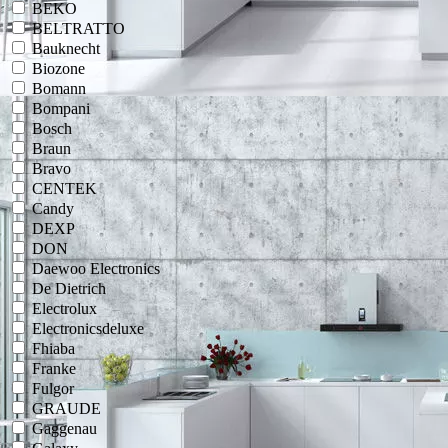
BEKO
BELTRATTO
Bauknecht
Biozone
Bomann
Bompani
Bosch
Braun
Bravo
CENTEK
Candy
DEXP
DON
Daewoo Electronics
De Dietrich
Electrolux
Electronicsdeluxe
Fhiaba
Franke
Fulgor
GRAUDE
Gaggenau