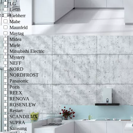
LG
Leran
Liebherr
Mabe
Maunfeld
Maytag
Midea
Miele
Mitsubishi Electric
Mystery
NEFF
NORD
NORDFROST
Panasonic
Pozis
REEX
RENOVA
ROSENLEW
Restart
SCANDILUX
SUPRA
Samsung