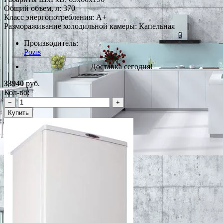
Общий объем, л: 370
Класс энергопотребления: A+
Размораживание холодильной камеры: Капельная
Производитель:
Pozis
Доставка сегодня!
33940
руб.
Кол-во:
−
+
Купить