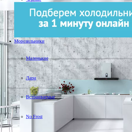
Морозильники
Маленькие
Лари
Встраиваемые
No Frost