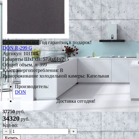
Сезонная скидка
Год гарантии в подарок!
DON R-299 G
Артикул:
101104
Габариты ШxГxВ: 57.4x61x215
Общий объем, л: 399
Класс энергопотребления: B
Размораживание холодильной камеры: Капельная
Производитель:
DON
Доставка сегодня!
37750
руб.
34320
руб.
Кол-во:
−
+
Купить