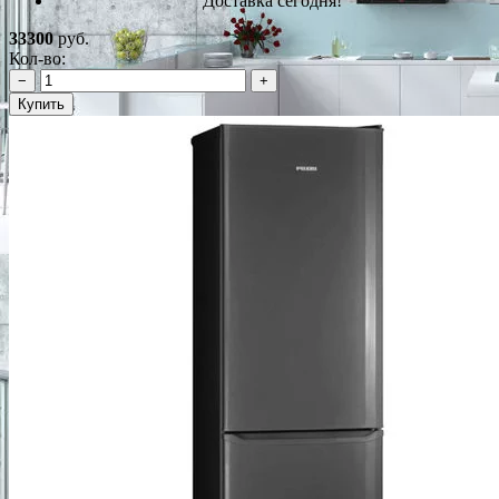
Доставка сегодня!
33300
руб.
Кол-во:
−
+
Купить