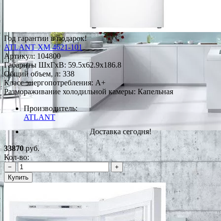
Год гарантии в подарок!
ATLANT ХМ 4621-101
Артикул:
104800
Габариты ШxГxВ: 59.5x62.9x186.8
Общий объем, л: 338
Класс энергопотребления: A+
Размораживание холодильной камеры: Капельная
Производитель:
ATLANT
Доставка сегодня!
33870
руб.
Кол-во:
−
+
Купить