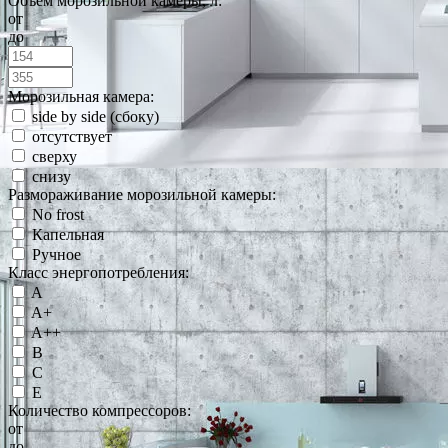
Объем морозильной камеры, л:
от
до
Морозильная камера:
side by side (сбоку)
отсутствует
сверху
снизу
Размораживание морозильной камеры:
No frost
Капельная
Ручное
Класс энергопотребления:
A
A+
A++
B
C
E
Количество компрессоров:
от
до