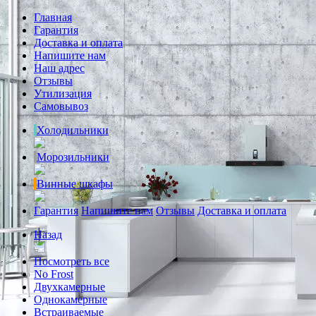
Главная
Гарантия
Доставка и оплата
Напишите нам
Наш адрес
Отзывы
Утилизация
Самовывоз
Холодильники
Морозильники
Винные шкафы
Гарантия
Напишите нам
Отзывы
Доставка и оплата
Назад
Посмотреть все
No Frost
Двухкамерные
Однокамерные
Встраиваемые