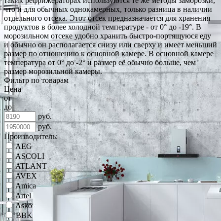
таких рефрижераторах используются те же методы заморозки,
что и для обычных однокамерных, только разница в наличии
отдельного отсека. Этот отсек предназначается для хранения
продуктов в более холодной температуре - от 0° до -19°. В
морозильном отсеке удобно хранить быстро-портящуюся еду
и обычно он располагается снизу или сверху и имеет меньший
размер по отношению к основной камере. В основной камере
температура от 0° до -2° и размер её обычно больше, чем
размер морозильной камеры.
Фильтр по товарам
Цена
от
до
руб.
руб.
Производитель:
AEG
ASCOLI
ATLANT
AVEX
Amica
Artel
Asko
BBK