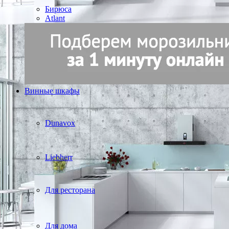
Бирюса
Atlant
Винные шкафы
Dunavox
Liebherr
Для ресторана
Для дома