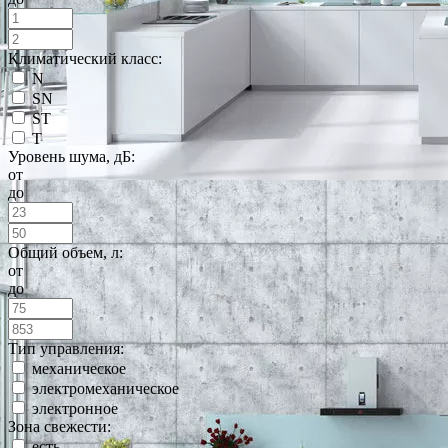
Климатический класс:
N
SN
ST
T
Уровень шума, дБ:
от
до
Общий объем, л:
от
до
Тип управления:
механическое
электромеханическое
электронное
Зона свежести:
есть