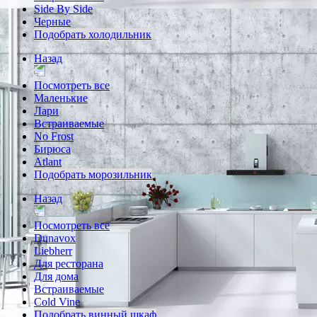
Side By Side
Черные
Подобрать холодильник
Назад
Посмотреть все
Маленькие
Лари
Встраиваемые
No Frost
Бирюса
Atlant
Подобрать морозильник
Назад
Посмотреть все
Dunavox
Liebherr
Для ресторана
Для дома
Встраиваемые
Cold Vine
Подобрать винный шкаф