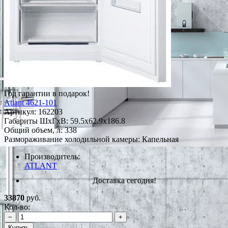
Год гарантии в подарок!
Atlant 4621-101
Артикул:
162203
Габариты ШxГxВ: 59.5x62.9x186.8
Общий объем, л: 338
Размораживание холодильной камеры: Капельная
Производитель:
ATLANT
Доставка сегодня!
33870
руб.
Кол-во:
−
+
Купить