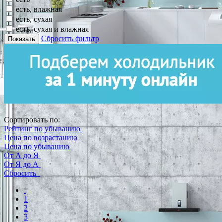
есть, влажная
есть, сухая
есть, сухая и влажная
Сбросить фильтр
Показать
Сортировать по:
Рейтинг по убыванию
Цена по возрастанию
Цена по убыванию
От А до Я
От Я до А
Сбросить
1
2
3