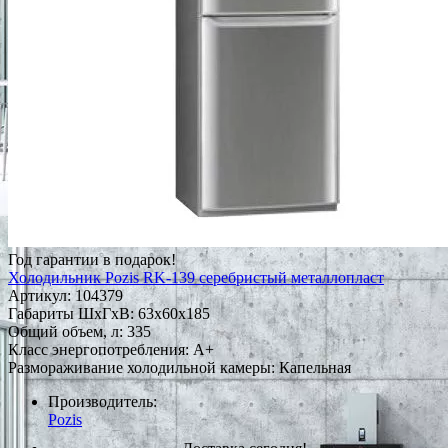
Год гарантии в подарок!
Холодильник Pozis RK-139 серебристый металлопласт
Артикул:
104379
Габариты ШxГxВ: 63x60x185
Общий объем, л: 335
Класс энергопотребления: A+
Размораживание холодильной камеры: Капельная
Производитель:
Pozis