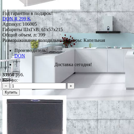
Год гарантии в подарок!
DON R 299 K
Артикул:
106005
Габариты ШxГxВ: 61x57x215
Общий объем, л: 399
Размораживание холодильной камеры: Капельная
Производитель:
DON
Доставка сегодня!
33950
руб.
Кол-во:
−
+
Купить