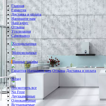
Главная
Гарантия
Доставка и оплата
Напишите нам
Наш адрес
Отзывы
Утилизация
Самовывоз
Холодильники
Морозильники
Винные шкафы
Гарантия
Напишите нам
Отзывы
Доставка и оплата
Назад
Посмотреть все
No Frost
Двухкамерные
Однокамерные
Встраиваемые