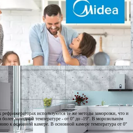
 рефрижераторах используются те же методы заморозки, что и
 более холодной температуре - от 0° до -19°. В морозильном
нию к основной камере. В основной камере температура от 0°