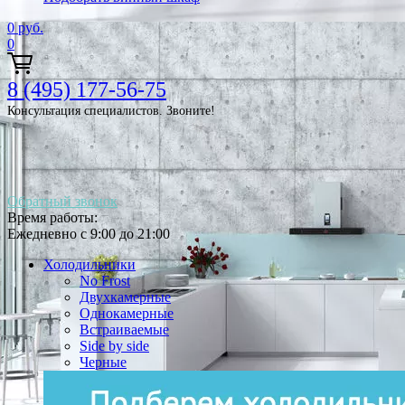
0
руб.
0
8 (495) 177-56-75
Консультация специалистов. Звоните!
Обратный звонок
Время работы:
Ежедневно с 9:00 до 21:00
Холодильники
No Frost
Двухкамерные
Однокамерные
Встраиваемые
Side by side
Черные