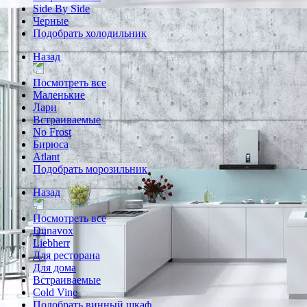
Side By Side
Черные
Подобрать холодильник
Назад
Посмотреть все
Маленькие
Лари
Встраиваемые
No Frost
Бирюса
Atlant
Подобрать морозильник
Назад
Посмотреть все
Dunavox
Liebherr
Для ресторана
Для дома
Встраиваемые
Cold Vine
Подобрать винный шкаф