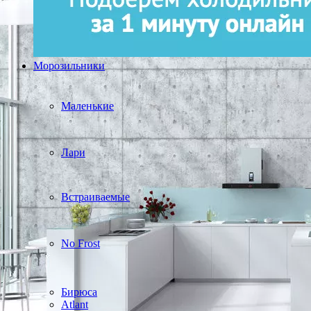
Морозильники
Маленькие
Лари
Встраиваемые
No Frost
Бирюса
Atlant