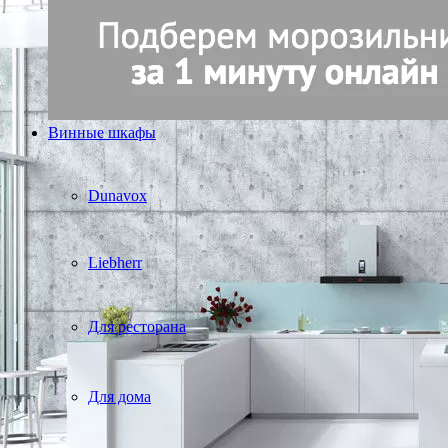
Винные шкафы
Dunavox
Liebherr
Для ресторана
Для дома