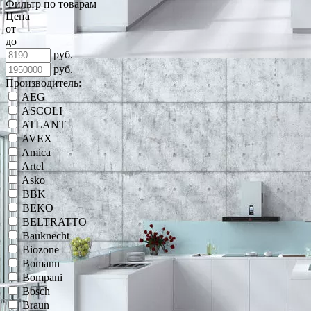
Фильтр по товарам
Цена
от
до
руб.
руб.
Производитель:
AEG
ASCOLI
ATLANT
AVEX
Amica
Artel
Asko
BBK
BEKO
BELTRATTO
Bauknecht
Biozone
Bomann
Bompani
Bosch
Braun