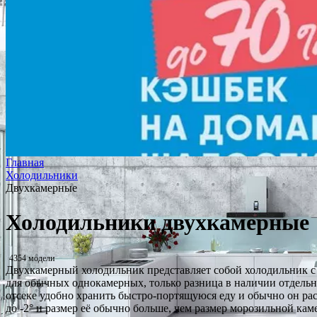
Главная
Холодильники
Двухкамерные
Холодильники двухкамерные
4354 модели
Двухкамерный холодильник представляет собой холодильник с 
для обычных однокамерных, только разница в наличии отдельног
отсеке удобно хранить быстро-портящуюся еду и обычно он рас
до -2° и размер её обычно больше, чем размер морозильной кам