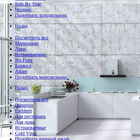
Side By Side
Черные
Подобрать холодильник
Назад
Посмотреть все
Маленькие
Лари
Встраиваемые
No Frost
Бирюса
Atlant
Подобрать морозильник
Назад
Посмотреть все
Dunavox
Liebherr
Для ресторана
Для дома
Встраиваемые
Cold Vine
Подобрать винный шкаф