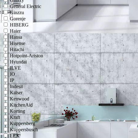
Galaxy
General Electric
Ginzzu
Gorenje
HIBERG
Haier
Hansa
Hisense
Hitachi
Hotpoint-Ariston
Hyundai
ILVE
IO
IP
Indesit
Kaiser
Kenwood
KitchenAid
Korting
Kraft
Kuppersberg
Kuppersbusch
LEX