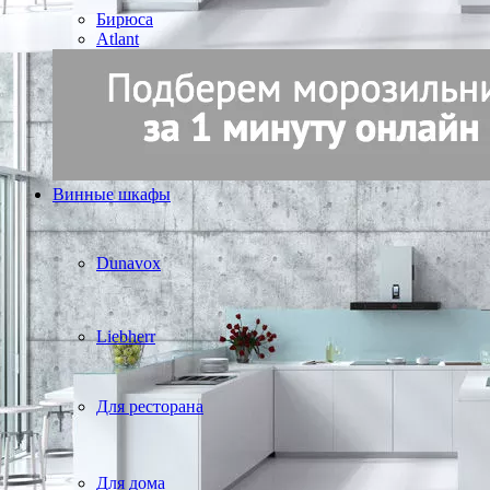
Бирюса
Atlant
Винные шкафы
Dunavox
Liebherr
Для ресторана
Для дома