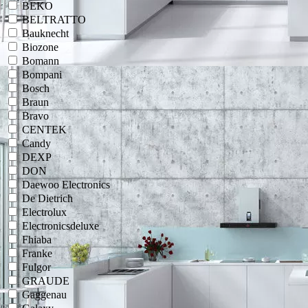
BEKO
BELTRATTO
Bauknecht
Biozone
Bomann
Bompani
Bosch
Braun
Bravo
CENTEK
Candy
DEXP
DON
Daewoo Electronics
De Dietrich
Electrolux
Electronicsdeluxe
Fhiaba
Franke
Fulgor
GRAUDE
Gaggenau