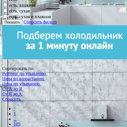
есть, влажная
есть, сухая
есть, сухая и влажная
Сбросить фильтр
Показать
Сортировать по:
Рейтинг по убыванию
Цена по возрастанию
Цена по убыванию
От А до Я
От Я до А
Сбросить
1
...
105