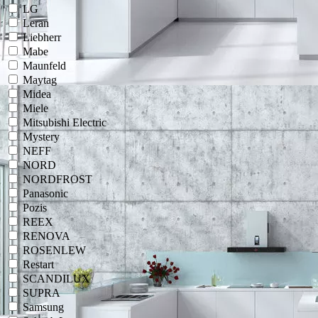
LG
Leran
Liebherr
Mabe
Maunfeld
Maytag
Midea
Miele
Mitsubishi Electric
Mystery
NEFF
NORD
NORDFROST
Panasonic
Pozis
REEX
RENOVA
ROSENLEW
Restart
SCANDILUX
SUPRA
Samsung