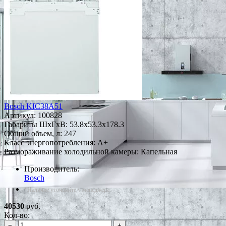
Bosch KIC38A51
Артикул:
100828
Габариты ШxГxВ: 53.8x53.3x178.3
Общий объем, л: 247
Класс энергопотребления: A+
Размораживание холодильной камеры: Капельная
Производитель:
Bosch
*Наличие уточняйте у менеджера
40530
руб.
Кол-во:
−
+