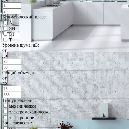
Климатический класс:
N
SN
ST
T
Уровень шума, дБ:
от
до
Общий объем, л:
от
до
Тип управления:
механическое
электромеханическое
электронное
Зона свежести:
есть