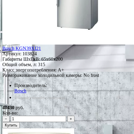
Bosch KGN39XI21
Артикул:
103824
Габариты ШxГxВ: 65x60x200
Общий объем, л: 315
Класс энергопотребления: A+
Размораживание холодильной камеры: No frost
Производитель:
Bosch
*Наличие уточняйте у менеджера
40430
руб.
Кол-во:
−
+
Купить