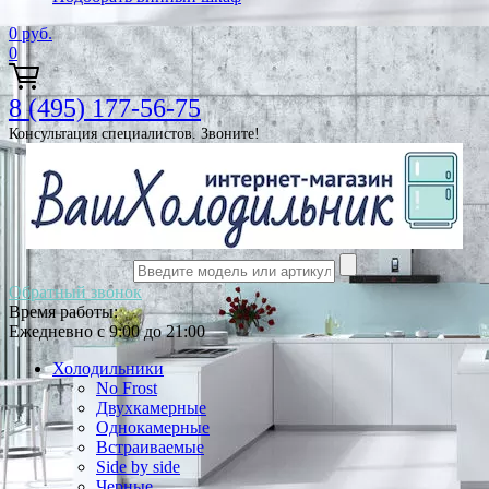
0
руб.
0
8 (495) 177-56-75
Консультация специалистов. Звоните!
Обратный звонок
Время работы:
Ежедневно с 9:00 до 21:00
Холодильники
No Frost
Двухкамерные
Однокамерные
Встраиваемые
Side by side
Черные