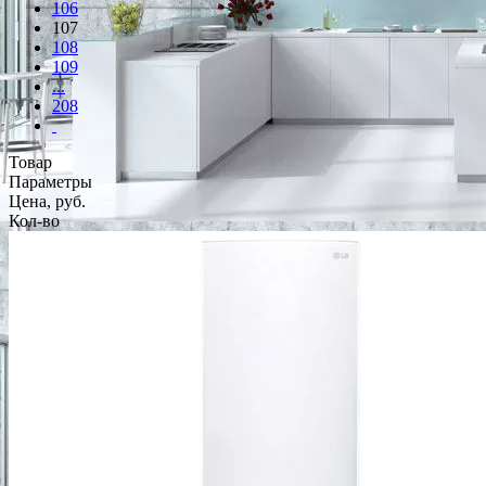
106
107
108
109
...
208
Товар
Параметры
Цена, руб.
Кол-во