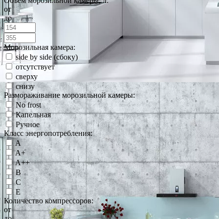
Объем морозильной камеры, л:
от
до
Морозильная камера:
side by side (сбоку)
отсутствует
сверху
снизу
Размораживание морозильной камеры:
No frost
Капельная
Ручное
Класс энергопотребления:
A
A+
A++
B
C
E
Количество компрессоров:
от
до