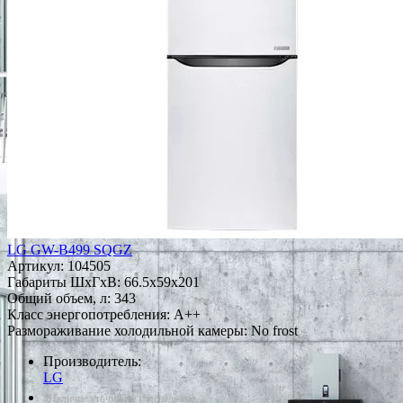
LG GW-B499 SQGZ
Артикул:
104505
Габариты ШxГxВ: 66.5x59x201
Общий объем, л: 343
Класс энергопотребления: A++
Размораживание холодильной камеры: No frost
Производитель:
LG
*Наличие уточняйте у менеджера