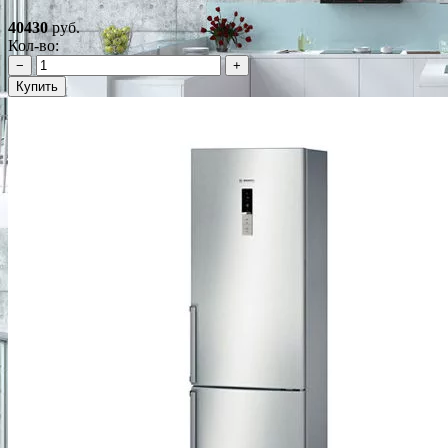
40430
руб.
Кол-во:
−
+
Купить