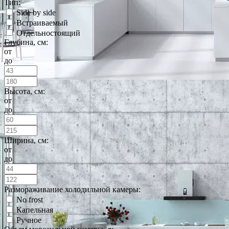
Тип:
Side by side
Встраиваемый
Отдельностоящий
Глубина, см:
от
до
Высота, см:
от
до
Ширина, см:
от
до
Размораживание холодильной камеры:
No frost
Капельная
Ручное