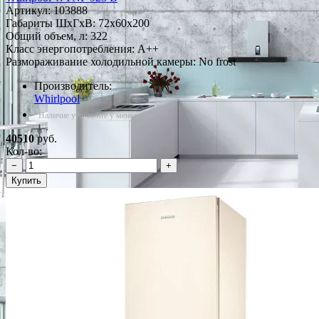
Артикул:
103888
Габариты ШxГxВ: 72x60x200
Общий объем, л: 322
Класс энергопотребления: A++
Размораживание холодильной камеры: No frost
Производитель:
Whirlpool
*Наличие уточняйте у менеджера
40510
руб.
Кол-во:
−
+
Купить