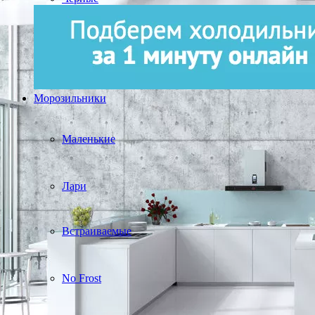
Морозильники
Маленькие
Лари
Встраиваемые
No Frost