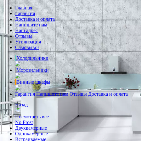
Главная
Гарантия
Доставка и оплата
Напишите нам
Наш адрес
Отзывы
Утилизация
Самовывоз
Холодильники
Морозильники
Винные шкафы
Гарантия
Напишите нам
Отзывы
Доставка и оплата
Назад
Посмотреть все
No Frost
Двухкамерные
Однокамерные
Встраиваемые