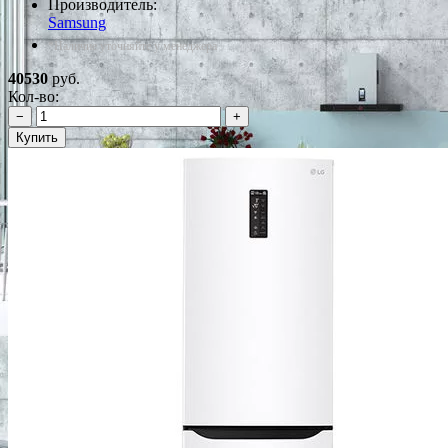
Производитель:
Samsung
*Наличие уточняйте у менеджера
40530
руб.
Кол-во:
−
+
Купить