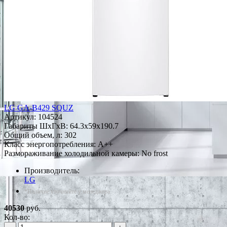
LG GA-B429 SQUZ
Артикул:
104524
Габариты ШxГxВ: 64.3x59x190.7
Общий объем, л: 302
Класс энергопотребления: A++
Размораживание холодильной камеры: No frost
Производитель:
LG
*Наличие уточняйте у менеджера
40530
руб.
Кол-во: