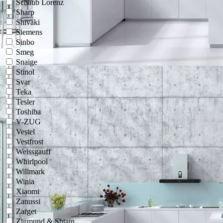
Schaub Lorenz
Sharp
Shivaki
Siemens
Sinbo
Smeg
Snaige
Stinol
Svar
Teka
Tesler
Toshiba
V-ZUG
Vestel
Vestfrost
Weissgauff
Whirlpool
Willmark
Winia
Xiaomi
Zanussi
Zarget
Zigmund & Shtain