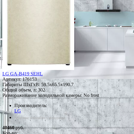
LG GA-B419 SEHL
Артикул:
176153
Габариты ШxГxВ: 59.5x65.5x190.7
Общий объем, л: 302
Размораживание холодильной камеры: No frost
Производитель:
LG
*Наличие уточняйте у менеджера
40460
руб.
Кол-во: