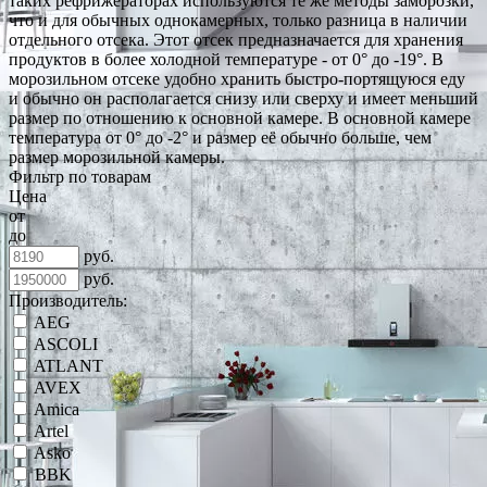
таких рефрижераторах используются те же методы заморозки,
что и для обычных однокамерных, только разница в наличии
отдельного отсека. Этот отсек предназначается для хранения
продуктов в более холодной температуре - от 0° до -19°. В
морозильном отсеке удобно хранить быстро-портящуюся еду
и обычно он располагается снизу или сверху и имеет меньший
размер по отношению к основной камере. В основной камере
температура от 0° до -2° и размер её обычно больше, чем
размер морозильной камеры.
Фильтр по товарам
Цена
от
до
руб.
руб.
Производитель:
AEG
ASCOLI
ATLANT
AVEX
Amica
Artel
Asko
BBK