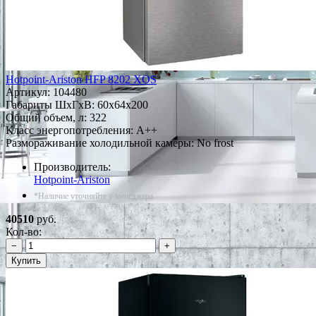
Hotpoint-Ariston HFP 8202 XOS
Артикул:
104480
Габариты ШxГxВ: 60x64x200
Общий объем, л: 322
Класс энергопотребления: A++
Размораживание холодильной камеры: No frost
Производитель:
Hotpoint-Ariston
*Наличие уточняйте у менеджера
40510
руб.
Кол-во:
−
+
Купить