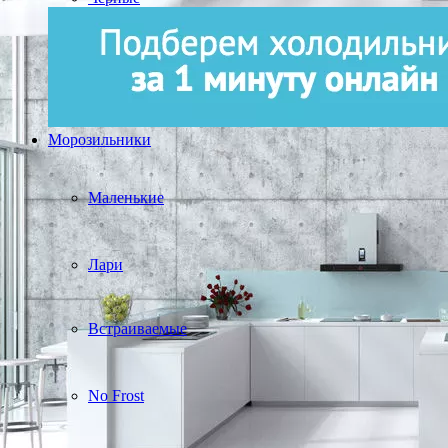
Морозильники
Маленькие
Лари
Встраиваемые
No Frost