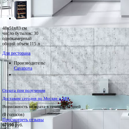
48x51x83 см
число бутылок: 30
однокамерный
общий объем 115 л
Для ресторана
Производитель:
Cavanova
*Наличие уточняйте у менеджера
Оплата при получении
Доставим сегодня по Москве и МО
Возможность возврата в течение 14 дней
(0 голосов)
Просмотреть отзывы
67190
руб.