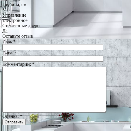
Глубина, см
51
Управление
электронное
Стеклянные двери
Да
Оставьте отзыв
Имя:
*
E-mail:
Комментарий:
*
Оценка:
*