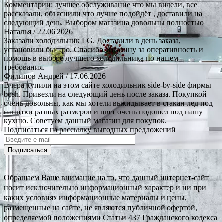
Комментарии: лучшее обслуживание что мы видели, все
рассказали, объяснили что лучше подойдёт , доставили на
следующий день. Выбором магазина довольны полностью
Наталья
/ 22.06.2026
Заказали холодильник LG. Доставили в день заказа,
установили быстро. Спасибо магазину за оперативность и
помощь в выборе лучшего холодильника по нашем
требования.
Филипов Андрей
/ 17.06.2026
Вчера купили на этом сайте холодильник side-by-side фирмы
bosh. Привезли на следующий день после заказа. Покупкой
очень довольны, как мы хотели выкидывает в стакан лед под
напитки разных размеров и цвет очень подошел под нашу
кухню. Советуем данный магазин для покупок.
Подписаться на рассылку выгодных предложений
Подписаться
Обращаем Ваше внимание на то, что данный интернет-сайт
носит исключительно информационный характер и ни при
каких условиях информационные материалы и цены,
размещенные на сайте, не являются публичной офертой,
определяемой положениями Статьи 437 Гражданского кодекса