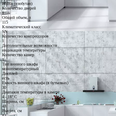
R600a (изобутан)
Количество дверей
1
Общий объем, л
115
Климатический класс
SN
Количество компрессоров
1
Дополнительные возможности
индикация температуры
Количество камер
1
Тип винного шкафа
монотемпературный
Дисплей
есть
Емкость винного шкафа (в бутылках)
30
Диапазон температуры в камере
4 - 18° С
Ширина, см
48
Высота, см
83