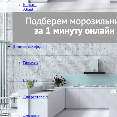
Бирюса
Atlant
Винные шкафы
Dunavox
Liebherr
Для ресторана
Для дома