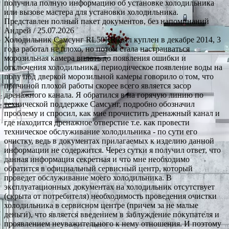
получила полную информацию об установке холодильника
или вызове мастера для установки холодильника.
Представлен полный пакет документов, без напоминаний
Андрей
/ 25.07.2026
Холодильник Самсунг RL50RR был куплен в декабре 2014, 3
года работал не плохо, но потом стала настраиваться
морозильная камера вплоть до появления ошибки и
отключения холодильника, периодическое появление воды на
полу под дверкой морозильной камеры говорило о том, что
причиной плохой работы скорее всего является засор
дренажного канала. Я обратился в на горячую линию по
технической поддержке Самсунг, подробно обозначил
проблему и спросил, как мне прочистить дренажный канал и
где находится дренажное отверстие т.е. как провести
техническое обслуживание холодильника - по сути его
очистку, ведь в документах прилагаемых к изделию данной
информации не содержится. Через сутки я получил ответ, что
данная информация секретная и что мне необходимо
обратится в официальный сервисный центр, который
проведет обслуживание моего холодильника. В
эксплуатационных документах на холодильник отсутствует
(скрыта от потребителя) необходимость проведения очистки
холодильника в сервисном центре (причем за не малые
деньги), что является введением в заблуждение покупателя и
проявлением неуважительного к нему отношения. И поэтому