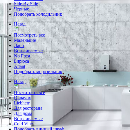
Side By Side
Черные
Подобрать холодильник
Назад
Посмотреть все
Маленькие
Лари
Встраиваемые
No Frost
Бирюса
Atlant
Подобрать морозильник
Назад
Посмотреть все
Dunavox
Liebherr
Для ресторана
Для дома
Встраиваемые
Cold Vine
Подобрать винный шкаф