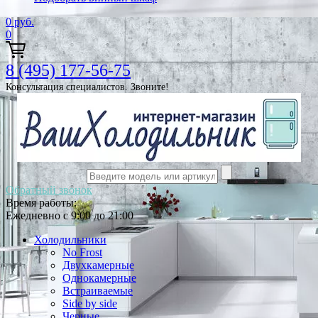
0
руб.
0
8 (495) 177-56-75
Консультация специалистов. Звоните!
Обратный звонок
Время работы:
Ежедневно с 9:00 до 21:00
Холодильники
No Frost
Двухкамерные
Однокамерные
Встраиваемые
Side by side
Черные