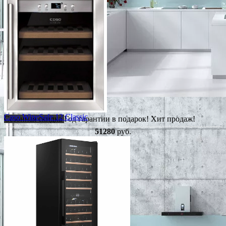
Caso WineSafe 12 Classic
Сезонная скидка
Год гарантии в подарок!
Хит продаж!
51280
руб.