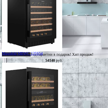
Maunfeld MBWC 135S54
Сезонная скидка
Год гарантии в подарок!
Хит продаж!
54140
руб.