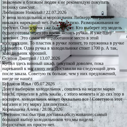
знакомым и близким людям я не рекомендую покупать
технику самсунг.
Любишкин Николай
/ 22.07.2026
У меня холодильник и морозильник Либхерр. По работе
никаких нареканий нет. Работают тихо. Размораживания не
требуют. Они у меня уже более 5 лет. Кто выберет эту модель
будьте готовы через это время менять ручки. Я уже одну
заменил. Это самое не отработанное место в этой
конструкции. То пластик в ручке лопнет, то пружинка в ручке
сломается. Одна ручка в холодильнике стоит 1700 р. А так,
холодильник хороший.
Осипов Дмитрий
/ 13.07.2026
Купил здесь винный шкаф, покупкой доволен, пока
нареканий к магазину нет. Доставили на следующий день
после заказа. Советую тк больше, чем у них предложений,
нигде не нашёл
Бурдасов Илья
/ 05.07.2026
Долго выбирали холодильник , сошлись на модели марки
hitachi, привезли в день заказа , с этого момента и до сих пор в
восторге, холодильник может буквально все ! Советую и этот
магазин и эту марку для покупки.
Кормышева Алена
/ 28.06.2026
Достоинства: быстрая доставка.обслуживание, самый
большой выбор холодильников что мы видели.
Недостатки: их просто нет.