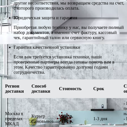
другие несоответствия, мы возвращаем средства на счет,
с которого производилась оплата.
Юридическая защита и гарантия
Приобретая любую технику у нас, вы получаете полный
набор документов, а именно: счет фактуру, кассовый
чек, гарантийный талон или сервисную книгу.
Гарантия качественной установки
Если вам требуется установка техники, наши
проверенные партнеры всегда готовы помочь вам в
этом. Качество гарантированно долгими годами
сотрудничества.
Регион
Способ
С
Стоимость
Срок
доставки
доставки
о
-
п
Москва в
н
Курьер
-
600 р.
пределах
1-3 дня
-
Самовывоз
-
100 р.
МКАД
п