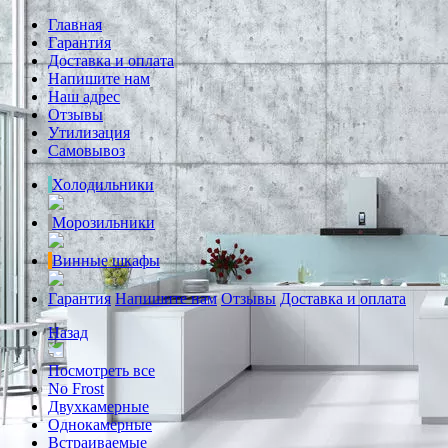
Главная
Гарантия
Доставка и оплата
Напишите нам
Наш адрес
Отзывы
Утилизация
Самовывоз
Холодильники
Морозильники
Винные шкафы
Гарантия
Напишите нам
Отзывы
Доставка и оплата
Назад
Посмотреть все
No Frost
Двухкамерные
Однокамерные
Встраиваемые