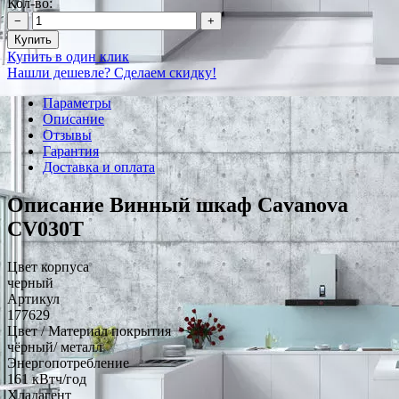
Кол-во:
−
+
Купить
Купить в один клик
Нашли дешевле? Сделаем скидку!
Параметры
Описание
Отзывы
Гарантия
Доставка и оплата
Описание Винный шкаф Cavanova
CV030T
Цвет корпуса
черный
Артикул
177629
Цвет / Материал покрытия
чёрный/ металл
Энергопотребление
161 кВтч/год
Хладагент