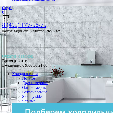
0
руб.
0
8 (495) 177-56-75
Консультация специалистов. Звоните!
Обратный звонок
Время работы:
Ежедневно с 9:00 до 21:00
Холодильники
No Frost
Двухкамерные
Однокамерные
Встраиваемые
Side by side
Черные