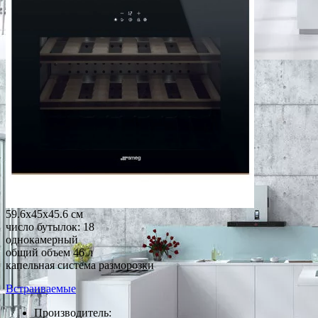
59.6x45x45.6 см
число бутылок: 18
однокамерный
общий объем 46 л
капельная система разморозки
Встраиваемые
Производитель: