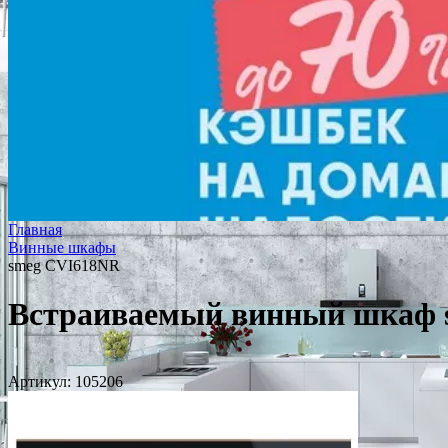
Главная
Винные шкафы
smeg CVI618NR
Встраиваемый винный шкаф 
Артикул:
105206