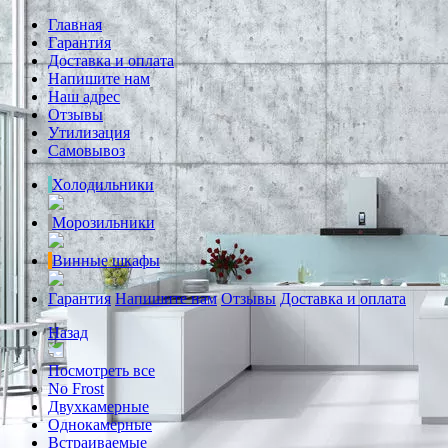
Главная
Гарантия
Доставка и оплата
Напишите нам
Наш адрес
Отзывы
Утилизация
Самовывоз
Холодильники
Морозильники
Винные шкафы
Гарантия
Напишите нам
Отзывы
Доставка и оплата
Назад
Посмотреть все
No Frost
Двухкамерные
Однокамерные
Встраиваемые