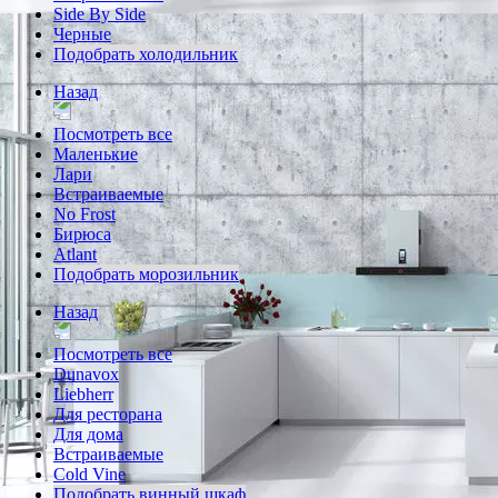
Side By Side
Черные
Подобрать холодильник
Назад
Посмотреть все
Маленькие
Лари
Встраиваемые
No Frost
Бирюса
Atlant
Подобрать морозильник
Назад
Посмотреть все
Dunavox
Liebherr
Для ресторана
Для дома
Встраиваемые
Cold Vine
Подобрать винный шкаф