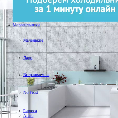
Морозильники
Маленькие
Лари
Встраиваемые
No Frost
Бирюса
Atlant