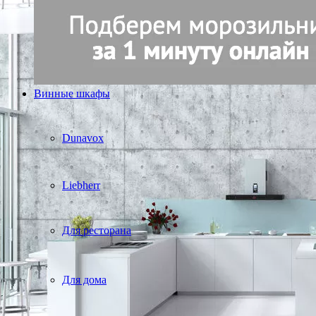
Винные шкафы
Dunavox
Liebherr
Для ресторана
Для дома