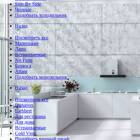
Side By Side
Черные
Подобрать холодильник
Назад
Посмотреть все
Маленькие
Лари
Встраиваемые
No Frost
Бирюса
Atlant
Подобрать морозильник
Назад
Посмотреть все
Dunavox
Liebherr
Для ресторана
Для дома
Встраиваемые
Cold Vine
Подобрать винный шкаф