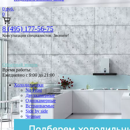
0
руб.
0
8 (495) 177-56-75
Консультация специалистов. Звоните!
Обратный звонок
Время работы:
Ежедневно с 9:00 до 21:00
Холодильники
No Frost
Двухкамерные
Однокамерные
Встраиваемые
Side by side
Черные