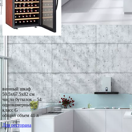
винный шкаф
59.5x67.5x82 см
число бутылок – 54
однокамерный
класс G
общий объем 41 л
Для ресторана