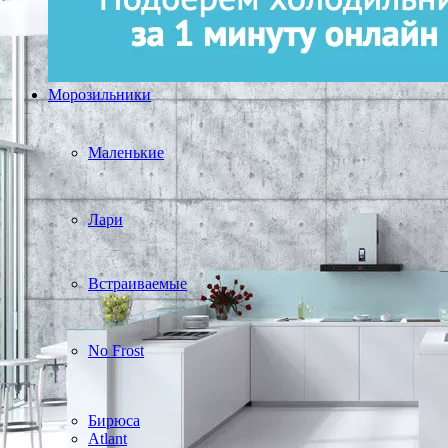
Морозильники
Маленькие
Лари
Встраиваемые
No Frost
Бирюса
Atlant