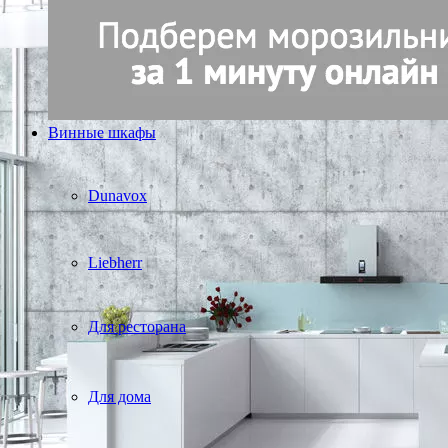
Винные шкафы
Dunavox
Liebherr
Для ресторана
Для дома