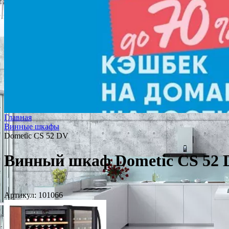
Главная
Винные шкафы
Dometic CS 52 DV
Винный шкаф Dometic CS 52
Артикул:
101066