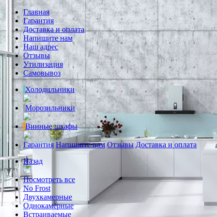
Главная
Гарантия
Доставка и оплата
Напишите нам
Наш адрес
Отзывы
Утилизация
Самовывоз
Холодильники
Морозильники
Винные шкафы
Гарантия
Напишите нам
Отзывы
Доставка и оплата
Назад
Посмотреть все
No Frost
Двухкамерные
Однокамерные
Встраиваемые