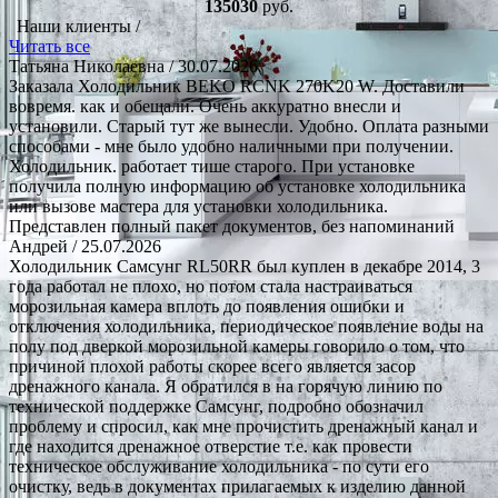
135030
руб.
Наши клиенты /
Читать все
Татьяна Николаевна
/ 30.07.2026
Заказала Холодильник BEKO RCNK 270K20 W. Доставили
вовремя. как и обещали. Очень аккуратно внесли и
установили. Старый тут же вынесли. Удобно. Оплата разными
способами - мне было удобно наличными при получении.
Холодильник. работает тише старого. При установке
получила полную информацию об установке холодильника
или вызове мастера для установки холодильника.
Представлен полный пакет документов, без напоминаний
Андрей
/ 25.07.2026
Холодильник Самсунг RL50RR был куплен в декабре 2014, 3
года работал не плохо, но потом стала настраиваться
морозильная камера вплоть до появления ошибки и
отключения холодильника, периодическое появление воды на
полу под дверкой морозильной камеры говорило о том, что
причиной плохой работы скорее всего является засор
дренажного канала. Я обратился в на горячую линию по
технической поддержке Самсунг, подробно обозначил
проблему и спросил, как мне прочистить дренажный канал и
где находится дренажное отверстие т.е. как провести
техническое обслуживание холодильника - по сути его
очистку, ведь в документах прилагаемых к изделию данной