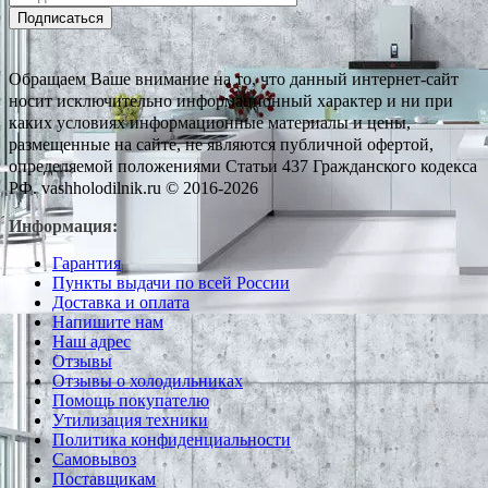
Подписаться
Обращаем Ваше внимание на то, что данный интернет-сайт
носит исключительно информационный характер и ни при
каких условиях информационные материалы и цены,
размещенные на сайте, не являются публичной офертой,
определяемой положениями Статьи 437 Гражданского кодекса
РФ. vashholodilnik.ru © 2016-2026
Информация:
Гарантия
Пункты выдачи по всей России
Доставка и оплата
Напишите нам
Наш адрес
Отзывы
Отзывы о холодильниках
Помощь покупателю
Утилизация техники
Политика конфиденциальности
Самовывоз
Поставщикам