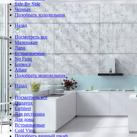
Side By Side
Черные
Подобрать холодильник
Назад
Посмотреть все
Маленькие
Лари
Встраиваемые
No Frost
Бирюса
Atlant
Подобрать морозильник
Назад
Посмотреть все
Dunavox
Liebherr
Для ресторана
Для дома
Встраиваемые
Cold Vine
Подобрать винный шкаф