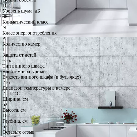
162
Уровень шума, дБ
38
Климатический класс
N
Класс энергопотребления
A
Количество камер
1
Защита от детей
есть
Тип винного шкафа
монотемпературный
Емкость винного шкафа (в бутылках)
216
Диапазон температуры в камере
2 - 12° С
Ширина, см
62
Высота, см
162
Глубина, см
67
Оставьте отзыв