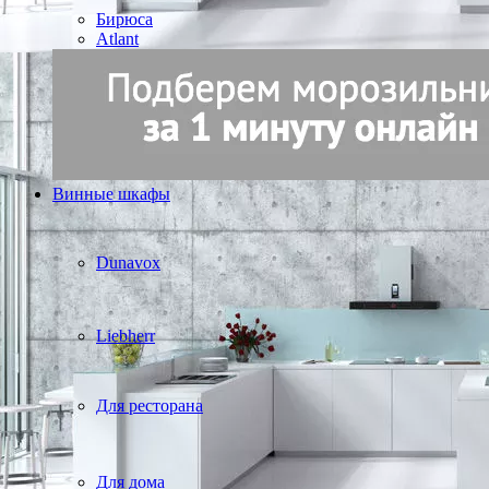
Бирюса
Atlant
Винные шкафы
Dunavox
Liebherr
Для ресторана
Для дома