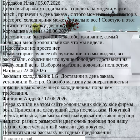
Бурдасов Илья
/ 05.07.2026
Долго выбирали холодильник , сошлись на модели марки
hitachi, привезли в день заказа , с этого момента и до сих пор в
восторге, холодильник может буквально все ! Советую и этот
магазин и эту марку для покупки.
Кормышева Алена
/ 28.06.2026
Достоинства: быстрая доставка.обслуживание, самый
большой выбор холодильников что мы видели.
Недостатки: их просто нет.
Комментарии: лучшее обслуживание что мы видели, все
рассказали, объяснили что лучше подойдёт , доставили на
следующий день. Выбором магазина довольны полностью
Наталья
/ 22.06.2026
Заказали холодильник LG. Доставили в день заказа,
установили быстро. Спасибо магазину за оперативность и
помощь в выборе лучшего холодильника по нашем
требования.
Филипов Андрей
/ 17.06.2026
Вчера купили на этом сайте холодильник side-by-side фирмы
bosh. Привезли на следующий день после заказа. Покупкой
очень довольны, как мы хотели выкидывает в стакан лед под
напитки разных размеров и цвет очень подошел под нашу
кухню. Советуем данный магазин для покупок.
Подписаться на рассылку выгодных предложений