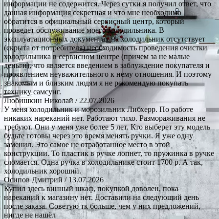
информации не содержится. Через сутки я получил ответ, что
данная информация секретная и что мне необходимо
обратится в официальный сервисный центр, который
проведет обслуживание моего холодильника. В
эксплуатационных документах на холодильник отсутствует
(скрыта от потребителя) необходимость проведения очистки
холодильника в сервисном центре (причем за не малые
деньги), что является введением в заблуждение покупателя и
проявлением неуважительного к нему отношения. И поэтому
знакомым и близким людям я не рекомендую покупать
технику самсунг.
Любишкин Николай
/ 22.07.2026
У меня холодильник и морозильник Либхерр. По работе
никаких нареканий нет. Работают тихо. Размораживания не
требуют. Они у меня уже более 5 лет. Кто выберет эту модель
будьте готовы через это время менять ручки. Я уже одну
заменил. Это самое не отработанное место в этой
конструкции. То пластик в ручке лопнет, то пружинка в ручке
сломается. Одна ручка в холодильнике стоит 1700 р. А так,
холодильник хороший.
Осипов Дмитрий
/ 13.07.2026
Купил здесь винный шкаф, покупкой доволен, пока
нареканий к магазину нет. Доставили на следующий день
после заказа. Советую тк больше, чем у них предложений,
нигде не нашёл