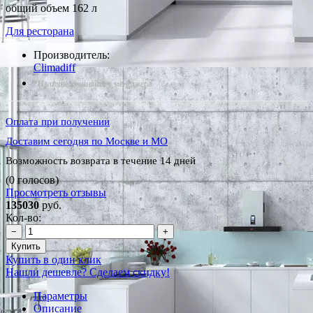
общий объем 162 л
Для ресторана
Производитель:
Climadiff
*Наличие уточняйте у менеджера
Оплата при получении
Доставим сегодня по Москве и МО
Возможность возврата в течение 14 дней
(0 голосов)
Просмотреть отзывы
135030
руб.
Кол-во:
−
+
Купить
Купить в один клик
Нашли дешевле? Сделаем скидку!
Параметры
Описание