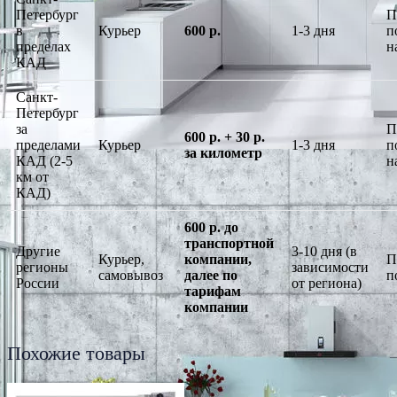
Петербург
П
в
Курьер
600 р.
1-3 дня
п
пределах
н
КАД
Санкт-
Петербург
за
П
600 р. + 30 р.
пределами
Курьер
1-3 дня
п
за километр
КАД (2-5
н
км от
КАД)
600 р. до
транспортной
Другие
3-10 дня (в
Курьер,
компании,
П
регионы
зависимости
самовывоз
далее по
п
России
от региона)
тарифам
компании
Похожие товары