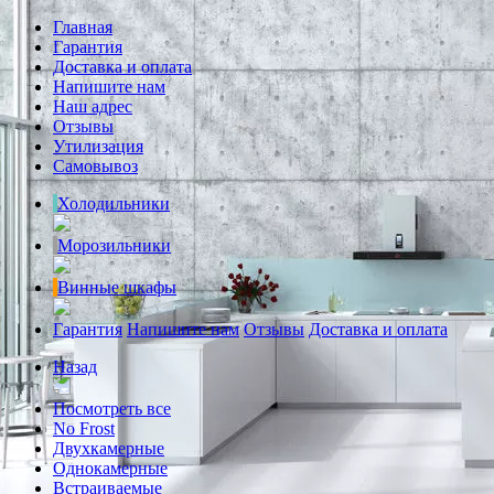
Главная
Гарантия
Доставка и оплата
Напишите нам
Наш адрес
Отзывы
Утилизация
Самовывоз
Холодильники
Морозильники
Винные шкафы
Гарантия
Напишите нам
Отзывы
Доставка и оплата
Назад
Посмотреть все
No Frost
Двухкамерные
Однокамерные
Встраиваемые