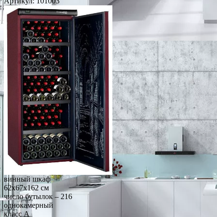
Артикул:
101003
винный шкаф
62x67x162 см
число бутылок – 216
однокамерный
класс A