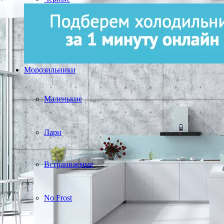
Морозильники
Маленькие
Лари
Встраиваемые
No Frost