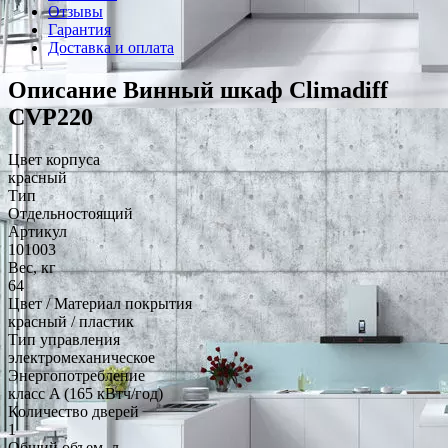
Отзывы
Гарантия
Доставка и оплата
Описание Винный шкаф Climadiff
CVP220
Цвет корпуса
красный
Тип
Отдельностоящий
Артикул
101003
Вес, кг
64
Цвет / Материал покрытия
красный / пластик
Тип управления
электромеханическое
Энергопотребление
класс A (165 кВтч/год)
Количество дверей
1
Общий объем, л