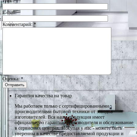
Имя:
*
E-mail:
Комментарий:
*
Оценка:
*
Гарантия качества на товар
Мы работаем только с сертифицированными
производителями бытовой техники от заводов
изготовителей. Вся наша продукция имеет
официальную гарантию производителя и обслуживание
в сервисных центрах. Покупая у нас - можете быть
уверенны в качестве предоставляемой продукции и