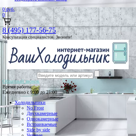
0
руб.
0
8 (495) 177-56-75
Консультация специалистов. Звоните!
Обратный звонок
Время работы:
Ежедневно с 9:00 до 21:00
Холодильники
No Frost
Двухкамерные
Однокамерные
Встраиваемые
Side by side
Черные