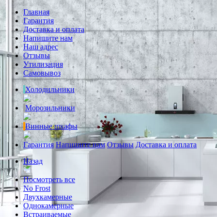
Главная
Гарантия
Доставка и оплата
Напишите нам
Наш адрес
Отзывы
Утилизация
Самовывоз
Холодильники
Морозильники
Винные шкафы
Гарантия
Напишите нам
Отзывы
Доставка и оплата
Назад
Посмотреть все
No Frost
Двухкамерные
Однокамерные
Встраиваемые