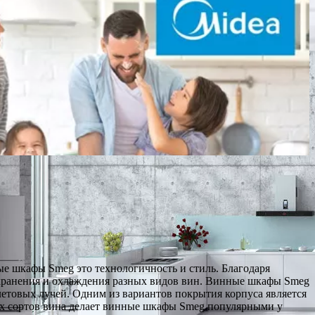
е шкафы Smeg это технологичность и стиль. Благодаря
 хранения и охлаждения разных видов вин. Винные шкафы Smeg
етовых лучей. Одним из вариантов покрытия корпуса является
ых сортов вина делает винные шкафы Smeg популярными у