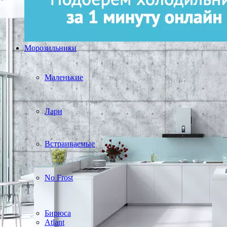
Морозильники
Маленькие
Лари
Встраиваемые
No Frost
Бирюса
Atlant