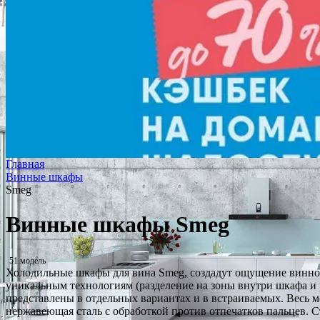
Главная
Винные шкафы
Smeg
Винные шкафы Smeg
51 модель
Холодильные шкафы для вина Smeg, создадут ощущение винного
уникальным технологиям (разделение на зоны внутри шкафа и
представлены в отдельных вариантах и в встраиваемых. Весь 
нержавеющая сталь с обработкой против отпечатков пальцев.