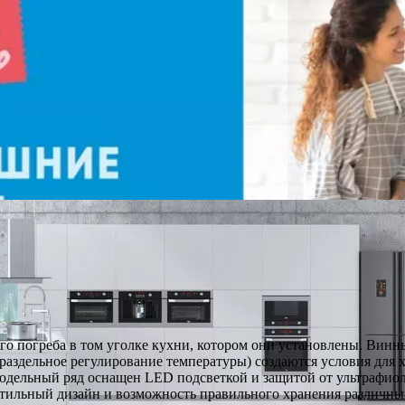
 погреба в том уголке кухни, котором они установлены. Винны
 раздельное регулирование температуры) создаются условия для
модельный ряд оснащен LED подсветкой и защитой от ультрафиол
 Стильный дизайн и возможность правильного хранения различн