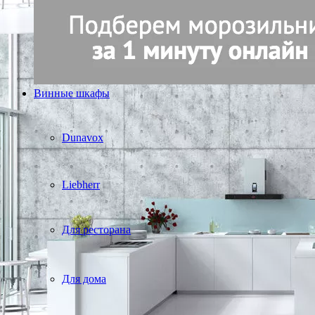
Винные шкафы
Dunavox
Liebherr
Для ресторана
Для дома