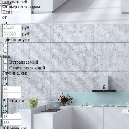
покупателей.
Фильтр по товарам
Цена
от
до
руб.
руб.
Цвет корпуса:
Тип:
Встраиваемый
Отдельностоящий
Глубина, см:
от
до
Высота, см:
от
до
Ширина, см: