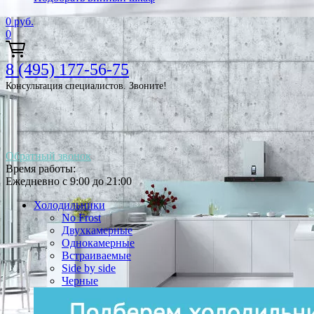
0
руб.
0
8 (495) 177-56-75
Консультация специалистов. Звоните!
Обратный звонок
Время работы:
Ежедневно с 9:00 до 21:00
Холодильники
No Frost
Двухкамерные
Однокамерные
Встраиваемые
Side by side
Черные