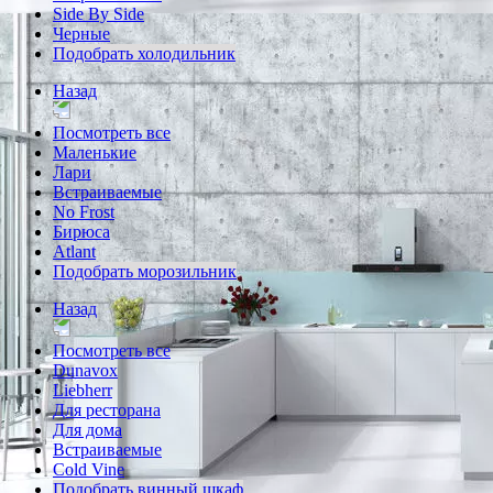
Side By Side
Черные
Подобрать холодильник
Назад
Посмотреть все
Маленькие
Лари
Встраиваемые
No Frost
Бирюса
Atlant
Подобрать морозильник
Назад
Посмотреть все
Dunavox
Liebherr
Для ресторана
Для дома
Встраиваемые
Cold Vine
Подобрать винный шкаф