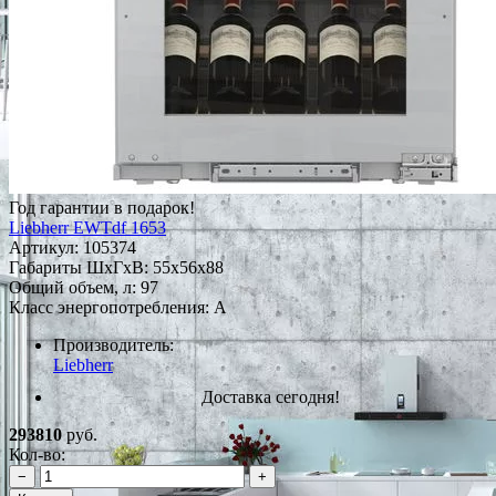
Год гарантии в подарок!
Liebherr EWTdf 1653
Артикул:
105374
Габариты ШxГxВ: 55x56x88
Общий объем, л: 97
Класс энергопотребления: A
Производитель:
Liebherr
Доставка сегодня!
293810
руб.
Кол-во:
−
+