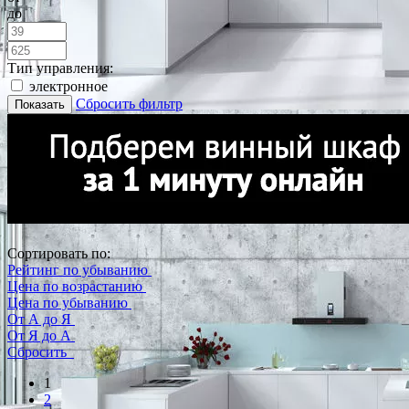
до
Тип управления:
электронное
Сбросить фильтр
Показать
Сортировать по:
Рейтинг по убыванию
Цена по возрастанию
Цена по убыванию
От А до Я
От Я до А
Сбросить
1
2