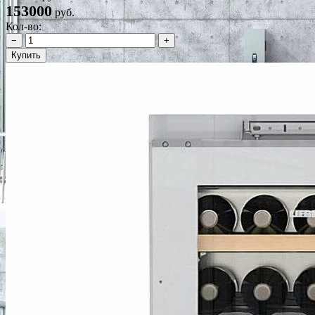
153000
руб.
Кол-во:
−
+
Купить