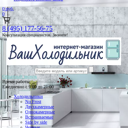
0
руб.
0
8 (495) 177-56-75
Консультация специалистов. Звоните!
Обратный звонок
Время работы:
Ежедневно с 9:00 до 21:00
Холодильники
No Frost
Двухкамерные
Однокамерные
Встраиваемые
Side by side
Черные