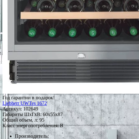
Год гарантии в подарок!
Liebherr UWTes 1672
Артикул:
102649
Габариты ШxГxВ: 60x55x87
Общий объем, л: 95
Класс энергопотребления: B
Производитель: