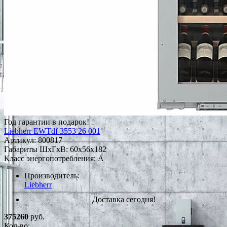
Год гарантии в подарок!
Liebherr EWTdf 3553 26 001
Артикул:
800817
Габариты ШxГxВ: 60x56x182
Класс энергопотребления: A
Производитель:
Liebherr
Доставка сегодня!
375260
руб.
Кол-во: