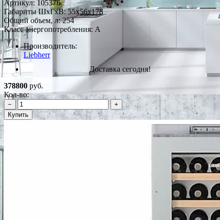
Артикул:
105376
Габариты ШxГxВ: 55x56x178
Общий объем, л: 254
Класс энергопотребления: A
Производитель:
Liebherr
Доставка сегодня!
378800
руб.
Кол-во:
−
+
Купить