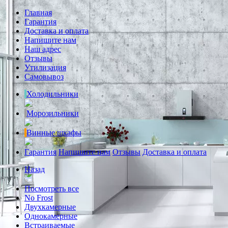
Главная
Гарантия
Доставка и оплата
Напишите нам
Наш адрес
Отзывы
Утилизация
Самовывоз
Холодильники
Морозильники
Винные шкафы
Гарантия
Напишите нам
Отзывы
Доставка и оплата
Назад
Посмотреть все
No Frost
Двухкамерные
Однокамерные
Встраиваемые