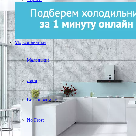
Морозильники
Маленькие
Лари
Встраиваемые
No Frost