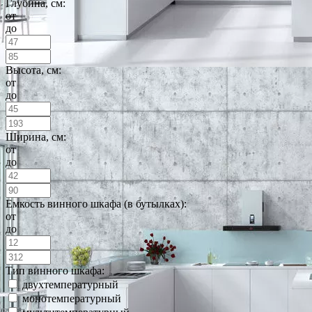
Глубина, см:
от
до
Высота, см:
от
до
Ширина, см:
от
до
Емкость винного шкафа (в бутылках):
от
до
Тип винного шкафа:
двухтемпературный
монотемпературный