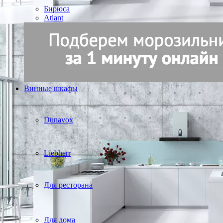
Бирюса
Atlant
Винные шкафы
Dunavox
Liebherr
Для ресторана
Для дома