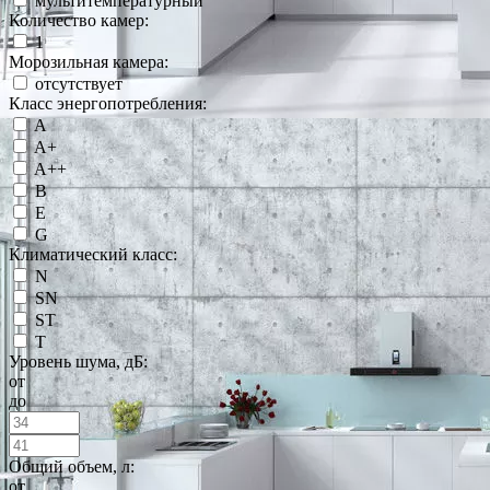
мультитемпературный
Количество камер:
1
Морозильная камера:
отсутствует
Класс энергопотребления:
A
A+
A++
B
E
G
Климатический класс:
N
SN
ST
T
Уровень шума, дБ:
от
до
Общий объем, л:
от