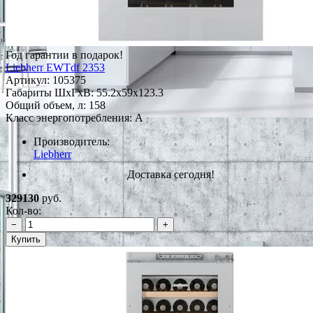
Год гарантии в подарок!
Liebherr EWTdf 2353
Артикул:
105375
Габариты ШxГxВ: 55.2x59x123.3
Общий объем, л: 158
Класс энергопотребления: A
Производитель:
Liebherr
Доставка сегодня!
329130
руб.
Кол-во:
−
+
Купить