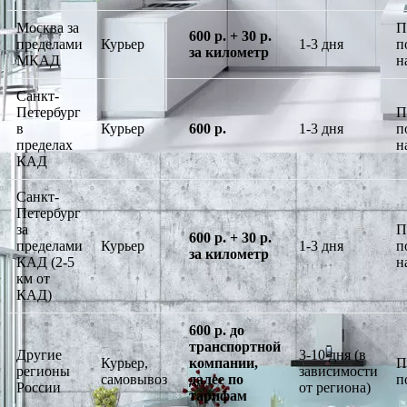
Москва за
П
600 р. + 30 р.
пределами
Курьер
1-3 дня
п
за километр
МКАД
н
Санкт-
Петербург
П
в
Курьер
600 р.
1-3 дня
п
пределах
н
КАД
Санкт-
Петербург
за
П
600 р. + 30 р.
пределами
Курьер
1-3 дня
п
за километр
КАД (2-5
н
км от
КАД)
600 р. до
транспортной
Другие
3-10 дня (в
Курьер,
компании,
П
регионы
зависимости
самовывоз
далее по
п
России
от региона)
тарифам