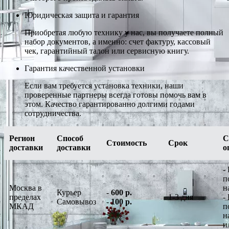
Юридическая защита и гарантия
Приобретая любую технику у нас, вы получаете полный
набор документов, а именно: счет фактуру, кассовый
чек, гарантийный талон или сервисную книгу.
Гарантия качественной установки
Если вам требуется установка техники, наши
проверенные партнеры всегда готовы помочь вам в
этом. Качество гарантированно долгими годами
сотрудничества.
Регион
Способ
С
Стоимость
Срок
доставки
доставки
о
-
п
Москва в
н
Курьер
-
600 р.
пределах
1-3 дня
-
Самовывоз
-
100 р.
МКАД
п
н
и