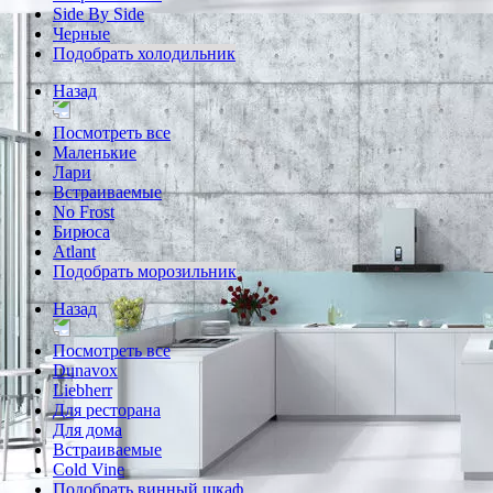
Side By Side
Черные
Подобрать холодильник
Назад
Посмотреть все
Маленькие
Лари
Встраиваемые
No Frost
Бирюса
Atlant
Подобрать морозильник
Назад
Посмотреть все
Dunavox
Liebherr
Для ресторана
Для дома
Встраиваемые
Cold Vine
Подобрать винный шкаф