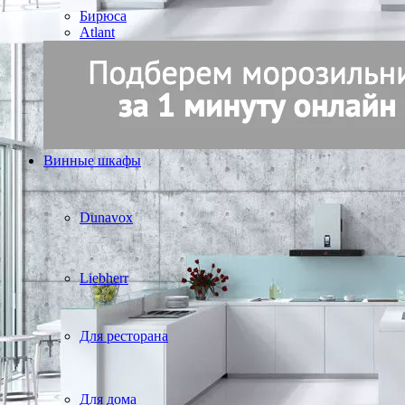
Бирюса
Atlant
Винные шкафы
Dunavox
Liebherr
Для ресторана
Для дома