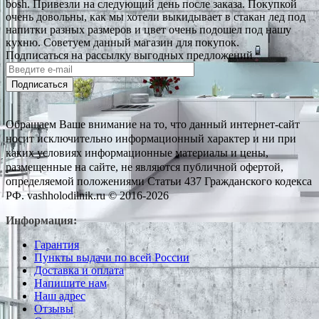
bosh. Привезли на следующий день после заказа. Покупкой
очень довольны, как мы хотели выкидывает в стакан лед под
напитки разных размеров и цвет очень подошел под нашу
кухню. Советуем данный магазин для покупок.
Подписаться на рассылку выгодных предложений
Подписаться
Обращаем Ваше внимание на то, что данный интернет-сайт
носит исключительно информационный характер и ни при
каких условиях информационные материалы и цены,
размещенные на сайте, не являются публичной офертой,
определяемой положениями Статьи 437 Гражданского кодекса
РФ. vashholodilnik.ru © 2016-2026
Информация:
Гарантия
Пункты выдачи по всей России
Доставка и оплата
Напишите нам
Наш адрес
Отзывы