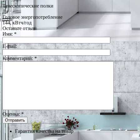
2
Телескопические полки
Да
Годовое энергопотребление
144, кВтч/год
Оставьте отзыв
Имя:
*
E-mail:
Комментарий:
*
Оценка:
*
Гарантия качества на товар