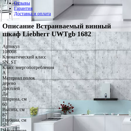
Отзывы
Гарантия
Доставка и оплата
Описание Встраиваемый винный
шкаф Liebherr UWTgb 1682
Артикул
108008
Климатический класс
SN, ST
Класс энергопотребления
A
Материал полок
дерево
Дисплей
Да
Ширина, см
60
Высота, см
87
Глубина, см
57
Управление