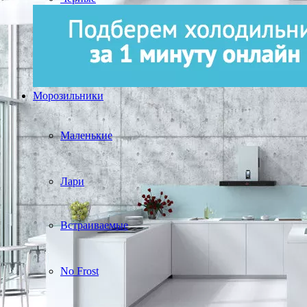
Морозильники
Маленькие
Лари
Встраиваемые
No Frost