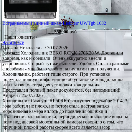
Встраиваемый винный шкаф Liebherr UWTgb 1682
358000
руб.
Наши клиенты /
Читать все
Татьяна Николаевна
/ 30.07.2026
Заказала Холодильник BEKO RCNK 270K20 W. Доставили
вовремя. как и обещали. Очень аккуратно внесли и
установили. Старый тут же вынесли. Удобно. Оплата разными
способами - мне было удобно наличными при получении.
Холодильник. работает тише старого. При установке
получила полную информацию об установке холодильника
или вызове мастера для установки холодильника.
Представлен полный пакет документов, без напоминаний
Андрей
/ 25.07.2026
Холодильник Самсунг RL50RR был куплен в декабре 2014, 3
года работал не плохо, но потом стала настраиваться
морозильная камера вплоть до появления ошибки и
отключения холодильника, периодическое появление воды на
полу под дверкой морозильной камеры говорило о том, что
причиной плохой работы скорее всего является засор