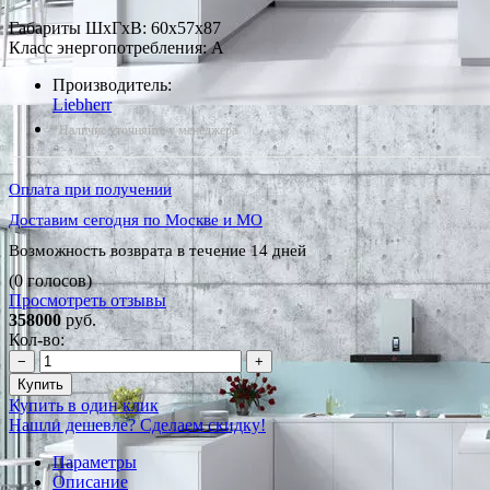
Габариты ШxГxВ: 60x57x87
Класс энергопотребления: A
Производитель:
Liebherr
*Наличие уточняйте у менеджера
Оплата при получении
Доставим сегодня по Москве и МО
Возможность возврата в течение 14 дней
(0 голосов)
Просмотреть отзывы
358000
руб.
Кол-во:
−
+
Купить
Купить в один клик
Нашли дешевле? Сделаем скидку!
Параметры
Описание