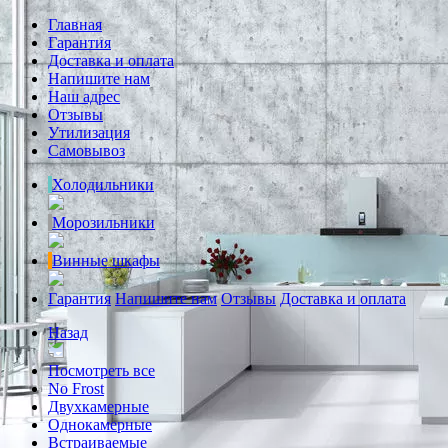
Главная
Гарантия
Доставка и оплата
Напишите нам
Наш адрес
Отзывы
Утилизация
Самовывоз
Холодильники
Морозильники
Винные шкафы
Гарантия
Напишите нам
Отзывы
Доставка и оплата
Назад
Посмотреть все
No Frost
Двухкамерные
Однокамерные
Встраиваемые