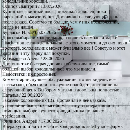
холодильник хороший.
Осипов Дмитрий
/ 13.07.2026
Купил здесь винный шкаф, покупкой доволен, пока
нареканий к магазину нет. Доставили на следующий день
после заказа. Советую тк больше, чем у них предложений,
нигде не нашёл
Бурдасов Илья
/ 05.07.2026
Долго выбирали холодильник , сошлись на модели марки
hitachi, привезли в день заказа , с этого момента и до сих пор в
восторге, холодильник может буквально все ! Советую и этот
магазин и эту марку для покупки.
Кормышева Алена
/ 28.06.2026
Достоинства: быстрая доставка.обслуживание, самый
большой выбор холодильников что мы видели.
Недостатки: их просто нет.
Комментарии: лучшее обслуживание что мы видели, все
рассказали, объяснили что лучше подойдёт , доставили на
следующий день. Выбором магазина довольны полностью
Наталья
/ 22.06.2026
Заказали холодильник LG. Доставили в день заказа,
установили быстро. Спасибо магазину за оперативность и
помощь в выборе лучшего холодильника по нашем
требования.
Филипов Андрей
/ 17.06.2026
Вчера купили на этом сайте холодильник side-by-side фирмы