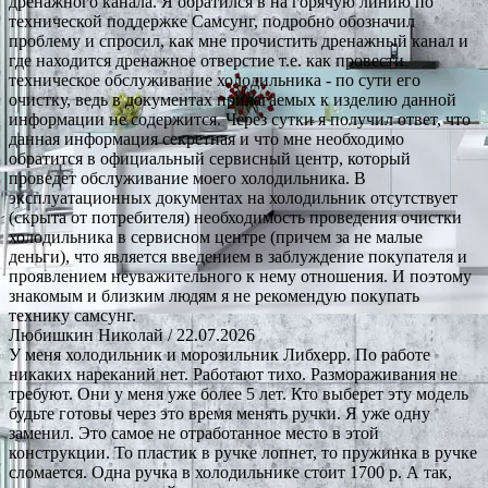
дренажного канала. Я обратился в на горячую линию по
технической поддержке Самсунг, подробно обозначил
проблему и спросил, как мне прочистить дренажный канал и
где находится дренажное отверстие т.е. как провести
техническое обслуживание холодильника - по сути его
очистку, ведь в документах прилагаемых к изделию данной
информации не содержится. Через сутки я получил ответ, что
данная информация секретная и что мне необходимо
обратится в официальный сервисный центр, который
проведет обслуживание моего холодильника. В
эксплуатационных документах на холодильник отсутствует
(скрыта от потребителя) необходимость проведения очистки
холодильника в сервисном центре (причем за не малые
деньги), что является введением в заблуждение покупателя и
проявлением неуважительного к нему отношения. И поэтому
знакомым и близким людям я не рекомендую покупать
технику самсунг.
Любишкин Николай
/ 22.07.2026
У меня холодильник и морозильник Либхерр. По работе
никаких нареканий нет. Работают тихо. Размораживания не
требуют. Они у меня уже более 5 лет. Кто выберет эту модель
будьте готовы через это время менять ручки. Я уже одну
заменил. Это самое не отработанное место в этой
конструкции. То пластик в ручке лопнет, то пружинка в ручке
сломается. Одна ручка в холодильнике стоит 1700 р. А так,