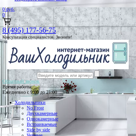
0
руб.
0
8 (495) 177-56-75
Консультация специалистов. Звоните!
Обратный звонок
Время работы:
Ежедневно с 9:00 до 21:00
Холодильники
No Frost
Двухкамерные
Однокамерные
Встраиваемые
Side by side
Черные