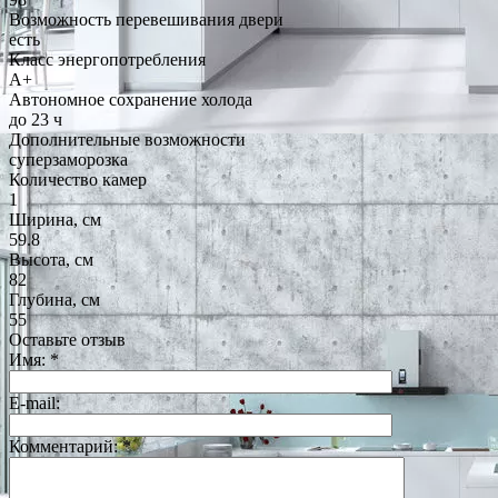
Возможность перевешивания двери
есть
Класс энергопотребления
A+
Автономное сохранение холода
до 23 ч
Дополнительные возможности
суперзаморозка
Количество камер
1
Ширина, см
59.8
Высота, см
82
Глубина, см
55
Оставьте отзыв
Имя:
*
E-mail:
Комментарий:
*