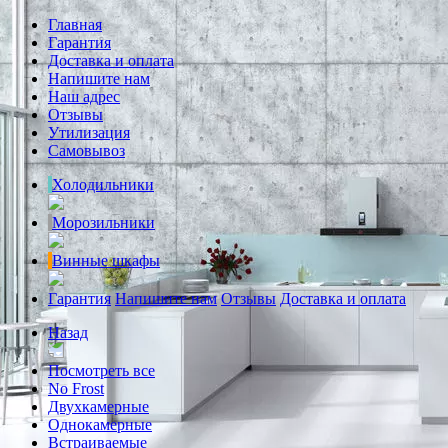
Главная
Гарантия
Доставка и оплата
Напишите нам
Наш адрес
Отзывы
Утилизация
Самовывоз
Холодильники
Морозильники
Винные шкафы
Гарантия
Напишите нам
Отзывы
Доставка и оплата
Назад
Посмотреть все
No Frost
Двухкамерные
Однокамерные
Встраиваемые