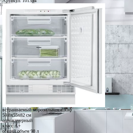
Артикул:
101354
встраиваемый морозильник-шкаф
59.8x55x82 см
однокамерный
класс A+
общий объем 98 л