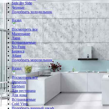
Side By Side
Черные
Подобрать холодильник
Назад
Посмотреть все
Маленькие
Лари
Встраиваемые
No Frost
Бирюса
Atlant
Подобрать морозильник
Назад
Посмотреть все
Dunavox
Liebherr
Для ресторана
Для дома
Встраиваемые
Cold Vine
Подобрать винный шкаф