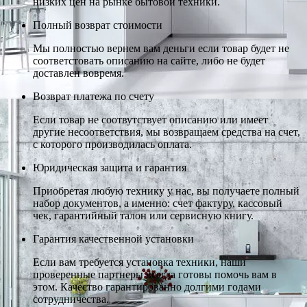
низких цен на рынке бытовой техники.
Полный возврат стоимости
Мы полностью вернем вам деньги если товар будет не
соответстовать описанию на сайте, либо не будет
доставлен вовремя.
Возврат платежа по счету
Если товар не соотвутствует описанию или имеет
другие несоответствия, мы возвращаем средства на счет,
с которого производилась оплата.
Юридическая защита и гарантия
Приобретая любую технику у нас, вы получаете полный
набор документов, а именно: счет фактуру, кассовый
чек, гарантийный талон или сервисную книгу.
Гарантия качественной установки
Если вам требуется установка техники, наши
проверенные партнеры всегда готовы помочь вам в
этом. Качество гарантированно долгими годами
сотрудничества.