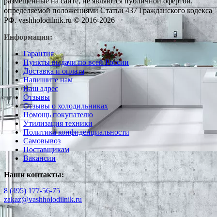
размещенные на сайте, не являются публичной офертой,
определяемой положениями Статьи 437 Гражданского кодекса
РФ. vashholodilnik.ru © 2016-2026
Информация:
Гарантия
Пункты выдачи по всей России
Доставка и оплата
Напишите нам
Наш адрес
Отзывы
Отзывы о холодильниках
Помощь покупателю
Утилизация техники
Политика конфиденциальности
Самовывоз
Поставщикам
Вакансии
Наши контакты:
8 (495) 177-56-75
zakaz@vashholodilnik.ru