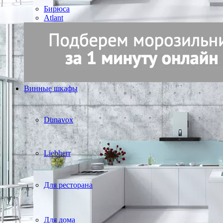
Бирюса
Atlant
Винные шкафы
Dunavox
Liebherr
Для ресторана
Для дома