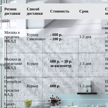
Регион
Способ
С
Стоимость
Срок
доставки
доставки
о
-
п
Москва в
н
Курьер
-
600 р.
пределах
1-3 дня
-
Самовывоз
-
100 р.
МКАД
п
н
и
Москва за
П
600 р. + 30 р.
пределами
Курьер
1-3 дня
п
за километр
МКАД
н
Санкт-
Петербург
П
в
Курьер
600 р.
1-3 дня
п
пределах
н
КАД
Санкт-