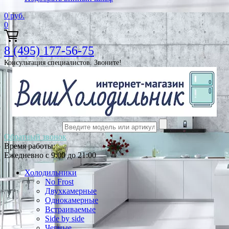
0
руб.
0
8 (495) 177-56-75
Консультация специалистов. Звоните!
Обратный звонок
Время работы:
Ежедневно с 9:00 до 21:00
Холодильники
No Frost
Двухкамерные
Однокамерные
Встраиваемые
Side by side
Черные