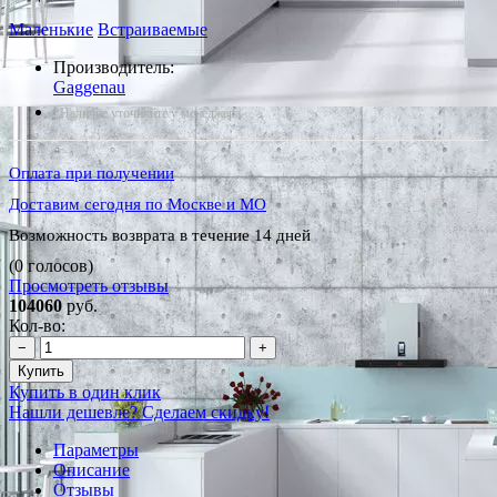
Маленькие
Встраиваемые
Производитель:
Gaggenau
*Наличие уточняйте у менеджера
Оплата при получении
Доставим сегодня по Москве и МО
Возможность возврата в течение 14 дней
(0 голосов)
Просмотреть отзывы
104060
руб.
Кол-во:
−
+
Купить
Купить в один клик
Нашли дешевле? Сделаем скидку!
Параметры
Описание
Отзывы