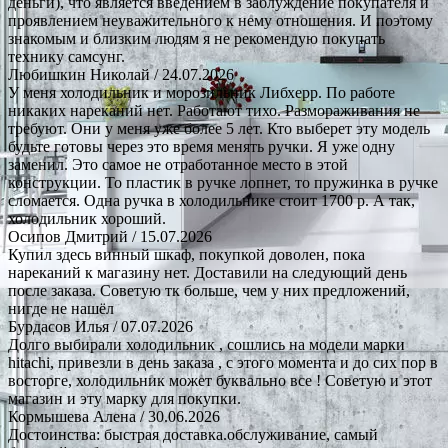
деньги), что является введением в заблуждение покупателя и
проявлением неуважительного к нему отношения. И поэтому
знакомым и близким людям я не рекомендую покупать
технику самсунг.
Любишкин Николай
/ 24.07.2026
У меня холодильник и морозильник Либхерр. По работе
никаких нареканий нет. Работают тихо. Размораживания не
требуют. Они у меня уже более 5 лет. Кто выберет эту модель
будьте готовы через это время менять ручки. Я уже одну
заменил. Это самое не отработанное место в этой
конструкции. То пластик в ручке лопнет, то пружинка в ручке
сломается. Одна ручка в холодильнике стоит 1700 р. А так,
холодильник хороший.
Осипов Дмитрий
/ 15.07.2026
Купил здесь винный шкаф, покупкой доволен, пока
нареканий к магазину нет. Доставили на следующий день
после заказа. Советую тк больше, чем у них предложений,
нигде не нашёл
Бурдасов Илья
/ 07.07.2026
Долго выбирали холодильник , сошлись на модели марки
hitachi, привезли в день заказа , с этого момента и до сих пор в
восторге, холодильник может буквально все ! Советую и этот
магазин и эту марку для покупки.
Кормышева Алена
/ 30.06.2026
Достоинства: быстрая доставка.обслуживание, самый