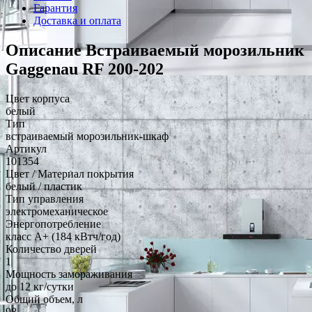
Гарантия
Доставка и оплата
Описание Встраиваемый морозильник
Gaggenau RF 200-202
Цвет корпуса
белый
Тип
встраиваемый морозильник-шкаф
Артикул
101354
Цвет / Материал покрытия
белый / пластик
Тип управления
электромеханическое
Энергопотребление
класс A+ (184 кВтч/год)
Количество дверей
1
Мощность замораживания
до 12 кг/cутки
Общий объем, л
98