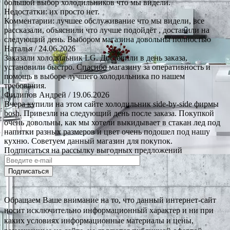
большой выбор холодильников что мы видели.
Недостатки: их просто нет.
Комментарии: лучшее обслуживание что мы видели, все
рассказали, объяснили что лучше подойдёт , доставили на
следующий день. Выбором магазина довольны полностью
Наталья
/ 24.06.2026
Заказали холодильник LG. Доставили в день заказа,
установили быстро. Спасибо магазину за оперативность и
помощь в выборе лучшего холодильника по нашем
требования.
Филипов Андрей
/ 19.06.2026
Вчера купили на этом сайте холодильник side-by-side фирмы
bosh. Привезли на следующий день после заказа. Покупкой
очень довольны, как мы хотели выкидывает в стакан лед под
напитки разных размеров и цвет очень подошел под нашу
кухню. Советуем данный магазин для покупок.
Подписаться на рассылку выгодных предложений
Подписаться
Обращаем Ваше внимание на то, что данный интернет-сайт
носит исключительно информационный характер и ни при
каких условиях информационные материалы и цены,