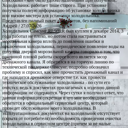
способами - мне было удобно наличными при получении.
Холодильник. работает тише старого. При установке
получила полную информацию об установке холодильника
или вызове мастера для установки холодильника.
Представлен полный пакет документов, без напоминаний
Андрей
/ 27.07.2026
Холодильник Самсунг RL50RR был куплен в декабре 2014, 3
года работал не плохо, но потом стала настраиваться
морозильная камера вплоть до появления ошибки и
отключения холодильника, периодическое появление воды на
полу под дверкой морозильной камеры говорило о том, что
причиной плохой работы скорее всего является засор
дренажного канала. Я обратился в на горячую линию по
технической поддержке Самсунг, подробно обозначил
проблему и спросил, как мне прочистить дренажный канал и
где находится дренажное отверстие т.е. как провести
техническое обслуживание холодильника - по сути его
очистку, ведь в документах прилагаемых к изделию данной
информации не содержится. Через сутки я получил ответ, что
данная информация секретная и что мне необходимо
обратится в официальный сервисный центр, который
проведет обслуживание моего холодильника. В
эксплуатационных документах на холодильник отсутствует
(скрыта от потребителя) необходимость проведения очистки
холодильника в сервисном центре (причем за не малые