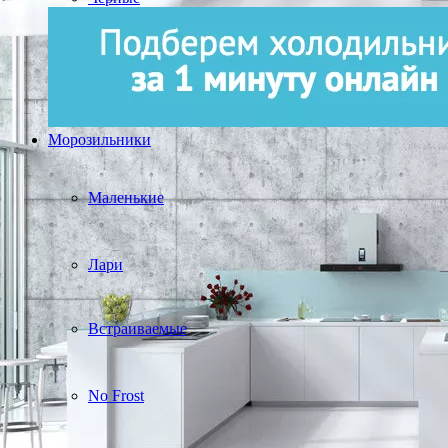
Морозильники
Маленькие
Лари
Встраиваемые
No Frost