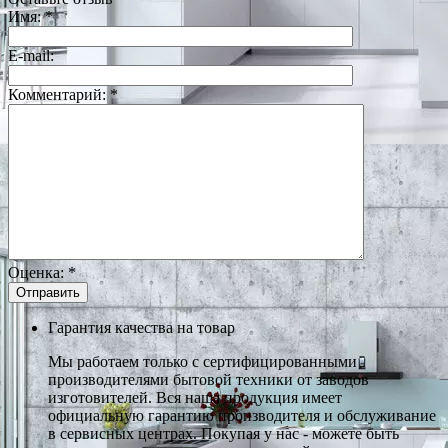
Имя:
*
E-mail:
Комментарий:
*
Оценка:
*
Гарантия качества на товар
Мы работаем только с сертифицированными
производителями бытовой техники от заводов
изготовителей. Вся наша продукция имеет
официальную гарантию производителя и обслуживание
в сервисных центрах. Покупая у нас - можете быть