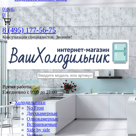
0
руб.
0
8 (495) 177-56-75
Консультация специалистов. Звоните!
Обратный звонок
Время работы:
Ежедневно с 9:00 до 21:00
Холодильники
No Frost
Двухкамерные
Однокамерные
Встраиваемые
Side by side
Черные