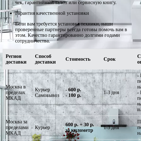
чек, гарантийный талон или сервисную книгу.
Гарантия качественной установки
Если вам требуется установка техники, наши
проверенные партнеры всегда готовы помочь вам в
этом. Качество гарантированно долгими годами
сотрудничества.
Регион
Способ
С
Стоимость
Срок
доставки
доставки
о
-
п
Москва в
н
Курьер
-
600 р.
пределах
1-3 дня
-
Самовывоз
-
100 р.
МКАД
п
н
и
Москва за
П
600 р. + 30 р.
пределами
Курьер
1-3 дня
п
за километр
МКАД
н