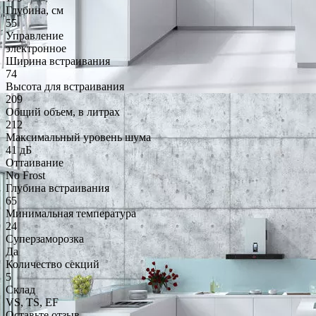
Глубина, см
55
Управление
электронное
Ширина встраивания
74
Высота для встраивания
209
Общий объем, в литрах
212
Максимальный уровень шума
41 дБ
Оттаивание
No Frost
Глубина встраивания
65
Минимальная температура
24
Суперзаморозка
Да
Количество секций
5
Склад
VS, TS, EF
Оставьте отзыв