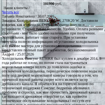
101990
руб.
Наши клиенты /
Читать все
Татьяна Николаевна
/ 30.07.2026
Заказала Холодильник BEKO RCNK 270K20 W. Доставили
вовремя. как и обещали. Очень аккуратно внесли и
установили. Старый тут же вынесли. Удобно. Оплата разными
способами - мне было удобно наличными при получении.
Холодильник. работает тише старого. При установке
получила полную информацию об установке холодильника
или вызове мастера для установки холодильника.
Представлен полный пакет документов, без напоминаний
Андрей
/ 25.07.2026
Холодильник Самсунг RL50RR был куплен в декабре 2014, 3
года работал не плохо, но потом стала настраиваться
морозильная камера вплоть до появления ошибки и
отключения холодильника, периодическое появление воды на
полу под дверкой морозильной камеры говорило о том, что
причиной плохой работы скорее всего является засор
дренажного канала. Я обратился в на горячую линию по
технической поддержке Самсунг, подробно обозначил
проблему и спросил, как мне прочистить дренажный канал и
где находится дренажное отверстие т.е. как провести
техническое обслуживание холодильника - по сути его
очистку, ведь в документах прилагаемых к изделию данной