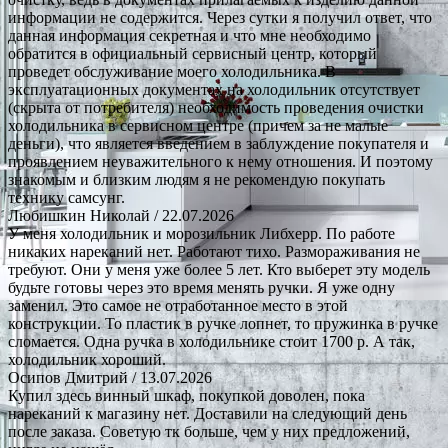
информации не содержится. Через сутки я получил ответ, что
данная информация секретная и что мне необходимо
обратится в официальный сервисный центр, который
проведет обслуживание моего холодильника. В
эксплуатационных документах на холодильник отсутствует
(скрыта от потребителя) необходимость проведения очистки
холодильника в сервисном центре (причем за не малые
деньги), что является введением в заблуждение покупателя и
проявлением неуважительного к нему отношения. И поэтому
знакомым и близким людям я не рекомендую покупать
технику самсунг.
Любишкин Николай
/ 22.07.2026
У меня холодильник и морозильник Либхерр. По работе
никаких нареканий нет. Работают тихо. Размораживания не
требуют. Они у меня уже более 5 лет. Кто выберет эту модель
будьте готовы через это время менять ручки. Я уже одну
заменил. Это самое не отработанное место в этой
конструкции. То пластик в ручке лопнет, то пружинка в ручке
сломается. Одна ручка в холодильнике стоит 1700 р. А так,
холодильник хороший.
Осипов Дмитрий
/ 13.07.2026
Купил здесь винный шкаф, покупкой доволен, пока
нареканий к магазину нет. Доставили на следующий день
после заказа. Советую тк больше, чем у них предложений,