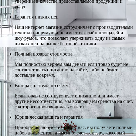
уверенны в качестве предоставляемой продукции и
услуг.
Гарантия низких цен
Наш интернет-магазин сотрудничает с производителями
техники напрямую и не имеет оффлайн площадей и
шоу-румов, что позволяет удерживать одну из самых
низких цен на рынке бытовой техники.
Полный возврат стоимости
Мы полностью вернем вам деньги если товар будет не
соответстовать описанию на сайте, либо не будет
доставлен вовремя.
Возврат платежа по счету
Если товар не соотвутствует описанию или имеет
другие несоответствия, мы возвращаем средства на счет,
с которого производилась оплата.
Юридическая защита и гарантия
Приобретая любую технику у нас, вы получаете полный
набор документов, а именно: счет фактуру, кассовый