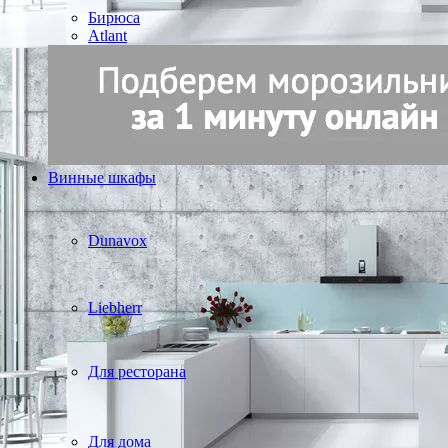
Бирюса
Atlant
Винные шкафы
Dunavox
Liebherr
Для ресторана
Для дома