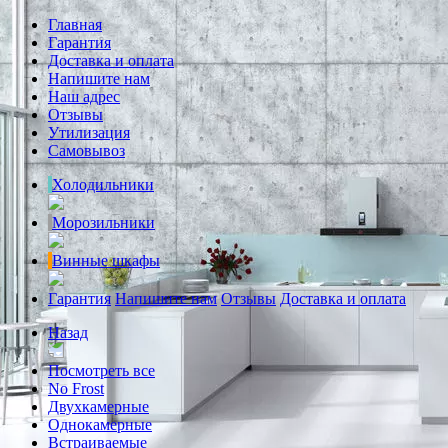
Главная
Гарантия
Доставка и оплата
Напишите нам
Наш адрес
Отзывы
Утилизация
Самовывоз
Холодильники
Морозильники
Винные шкафы
Гарантия
Напишите нам
Отзывы
Доставка и оплата
Назад
Посмотреть все
No Frost
Двухкамерные
Однокамерные
Встраиваемые