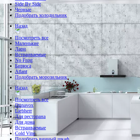
Side By Side
Черные
Подобрать холодильник
Назад
Посмотреть все
Маленькие
Лари
Встраиваемые
No Frost
Бирюса
Atlant
Подобрать морозильник
Назад
Посмотреть все
Dunavox
Liebherr
Для ресторана
Для дома
Встраиваемые
Cold Vine
Подобрать винный шкаф