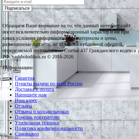
Подписаться
Обращаем Ваше внимание на то, что данный интернет-сайт
носит исключительно информационный характер и ни при
каких условиях информационные материалы и цены,
размещенные на сайте, не являются публичной офертой,
определяемой положениями Статьи 437 Гражданского кодекса
РФ. vashholodilnik.ru © 2016-2026
Информация:
Гарантия
Пункты выдачи по всей России
Доставка и оплата
Напишите нам
Наш адрес
Отзывы
Отзывы о холодильниках
Помощь покупателю
Утилизация техники
Политика конфиденциальности
Самовывоз