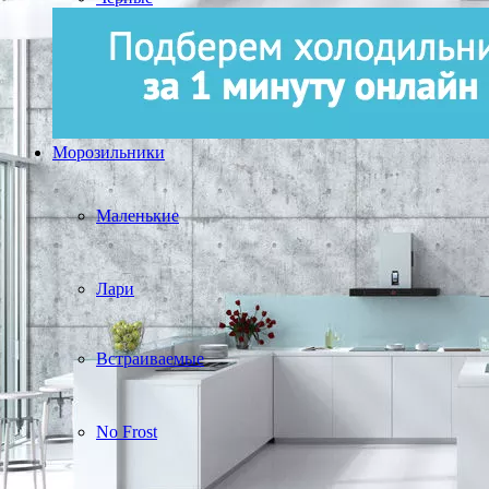
Морозильники
Маленькие
Лари
Встраиваемые
No Frost