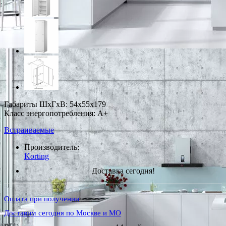
Габариты ШxГxВ: 54x55x179
Класс энергопотребления: A+
Встраиваемые
Производитель:
Korting
Доставка сегодня!
Оплата при получении
Доставим сегодня по Москве и МО