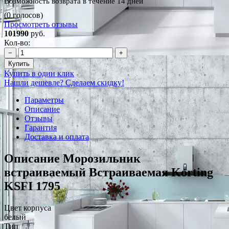
Возможность возврата в течение 14 дней
(0 голосов)
Просмотреть отзывы
101990
руб.
Кол-во:
−
+
Купить
Купить в один клик
Нашли дешевле? Сделаем скидку!
Параметры
Описание
Отзывы
Гарантия
Доставка и оплата
Описание Морозильник
встраиваемый Встраиваемая Korting
KSFI 1795
Цвет корпуса
белый
Тип