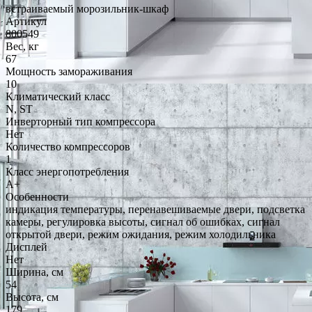
встраиваемый морозильник-шкаф
Артикул
800549
Вес, кг
67
Мощность замораживания
10
Климатический класс
N, ST
Инверторный тип компрессора
Нет
Количество компрессоров
1
Класс энергопотребления
A+
Особенности
индикация температуры, перенавешиваемые двери, подсветка
камеры, регулировка высоты, сигнал об ошибках, сигнал
открытой двери, режим ожидания, режим холодильника
Дисплей
Нет
Ширина, см
54
Высота, см
179