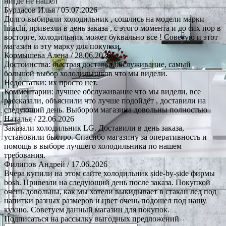
нигде не нашёл
Бурдасов Илья
/ 05.07.2026
Долго выбирали холодильник , сошлись на модели марки
hitachi, привезли в день заказа , с этого момента и до сих пор в
восторге, холодильник может буквально все ! Советую и этот
магазин и эту марку для покупки.
Кормышева Алена
/ 28.06.2026
Достоинства: быстрая доставка.обслуживание, самый
большой выбор холодильников что мы видели.
Недостатки: их просто нет.
Комментарии: лучшее обслуживание что мы видели, все
рассказали, объяснили что лучше подойдёт , доставили на
следующий день. Выбором магазина довольны полностью
Наталья
/ 22.06.2026
Заказали холодильник LG. Доставили в день заказа,
установили быстро. Спасибо магазину за оперативность и
помощь в выборе лучшего холодильника по нашем
требования.
Филипов Андрей
/ 17.06.2026
Вчера купили на этом сайте холодильник side-by-side фирмы
bosh. Привезли на следующий день после заказа. Покупкой
очень довольны, как мы хотели выкидывает в стакан лед под
напитки разных размеров и цвет очень подошел под нашу
кухню. Советуем данный магазин для покупок.
Подписаться на рассылку выгодных предложений