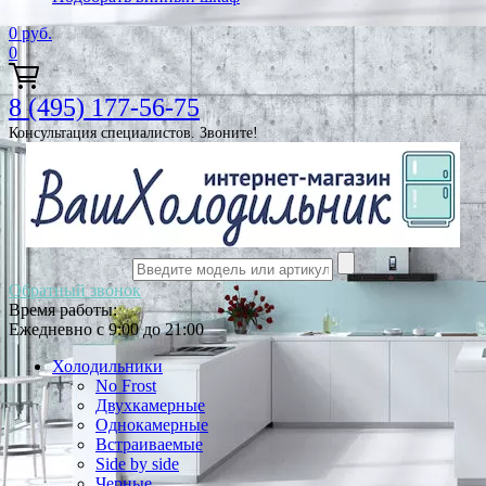
0
руб.
0
8 (495) 177-56-75
Консультация специалистов. Звоните!
Обратный звонок
Время работы:
Ежедневно с 9:00 до 21:00
Холодильники
No Frost
Двухкамерные
Однокамерные
Встраиваемые
Side by side
Черные