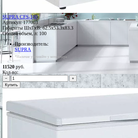
SUPRA CFS-100
Артикул:
177003
Габариты ШxГxВ: 62.5x53.3x83.3
Общий объем, л: 100
Производитель:
SUPRA
*Наличие уточняйте у менеджера
11520
руб.
Кол-во:
−
+
Купить