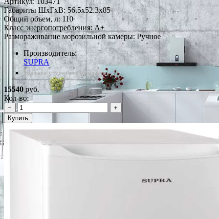
Артикул:
103471
Габариты ШxГxВ: 56.5x52.3x85
Общий объем, л: 110
Класс энергопотребления: A+
Размораживание морозильной камеры: Ручное
Производитель:
SUPRA
*Наличие уточняйте у менеджера
15540
руб.
Кол-во:
−
+
Купить