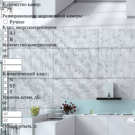
Количество камер:
1
Размораживание морозильной камеры:
Ручное
Класс энергопотребления:
A+
B
Количество компрессоров:
от
до
Климатический класс:
N
ST
T
Уровень шума, дБ:
от
до
Общий объем, л:
от