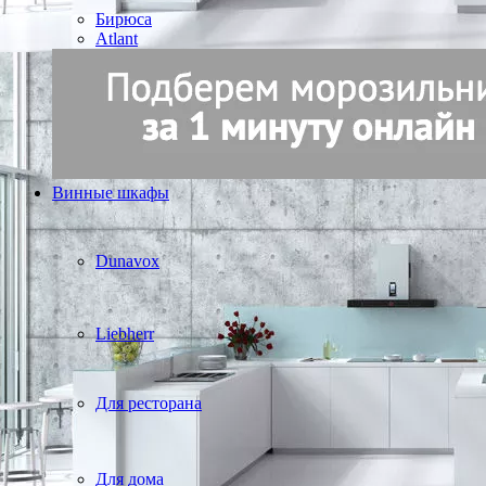
Бирюса
Atlant
Винные шкафы
Dunavox
Liebherr
Для ресторана
Для дома