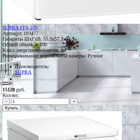
SUPRA FFS-105
Артикул:
103477
Габариты ШxГxВ: 55.3x57.3x84.5
Общий объем, л: 100
Класс энергопотребления: A+
Размораживание морозильной камеры: Ручное
Производитель:
SUPRA
*Наличие уточняйте у менеджера
15120
руб.
Кол-во:
−
+
Купить