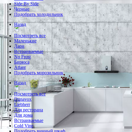
Side By Side
Черные
Подобрать холодильник
Назад
Посмотреть все
Маленькие
Лари
Встраиваемые
No Frost
Бирюса
Atlant
Подобрать морозильник
Назад
Посмотреть все
Dunavox
Liebherr
Для ресторана
Для дома
Встраиваемые
Cold Vine
Подобрать винный шкаф