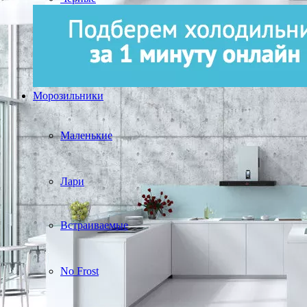
Морозильники
Маленькие
Лари
Встраиваемые
No Frost