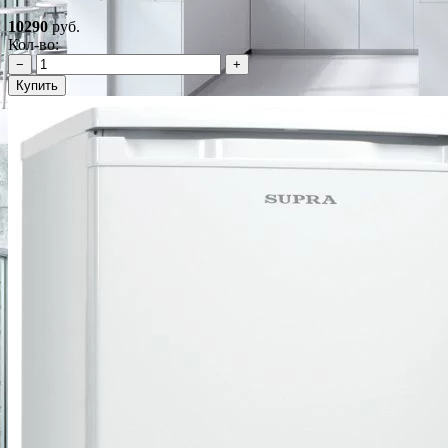
10290
руб.
Кол-во:
−
+
Купить