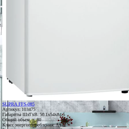
SUPRA FFS-085
Артикул:
103475
Габариты ШxГxВ: 50.1x54x84.5
Общий объем, л: 80
Класс энергопотребления: A+