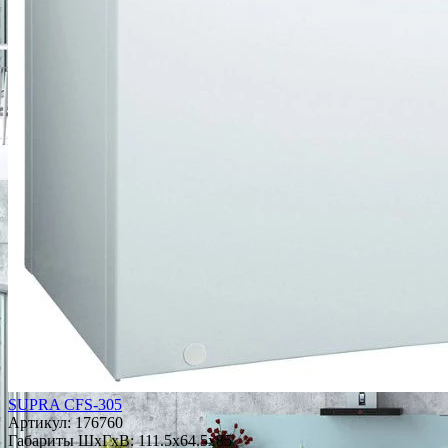
SUPRA CFS-305
Артикул:
176760
Габариты ШxГxВ: 111.5x64.5x85