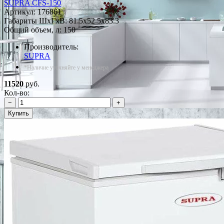
SUPRA CFS-150
Артикул:
176861
Габариты ШxГxВ: 81.5x52.5x83.3
Общий объем, л: 150
Производитель:
SUPRA
*Наличие уточняйте у менеджера
11520
руб.
Кол-во:
−
+
Купить