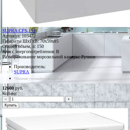
SUPRA CFS-151
Артикул:
103472
Габариты ШxГxВ: 70x59x85
Общий объем, л: 150
Класс энергопотребления: B
Размораживание морозильной камеры: Ручное
Производитель:
SUPRA
*Наличие уточняйте у менеджера
12600
руб.
Кол-во:
−
+
Купить