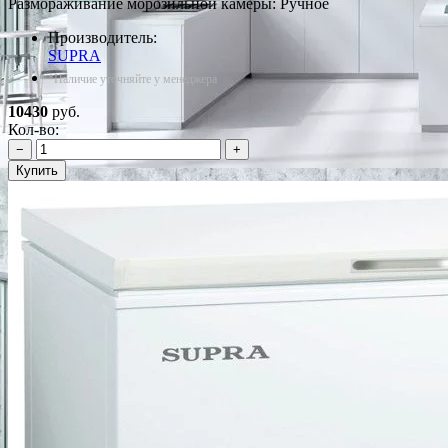
Размораживание морозильной камеры: Ручное
Производитель:
SUPRA
*Наличие уточняйте у менеджера
10430
руб.
Кол-во:
−
+
Купить