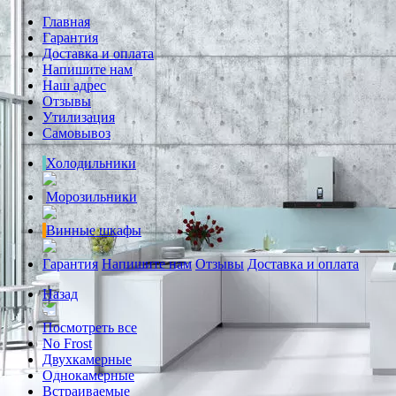
Главная
Гарантия
Доставка и оплата
Напишите нам
Наш адрес
Отзывы
Утилизация
Самовывоз
Холодильники
Морозильники
Винные шкафы
Гарантия
Напишите нам
Отзывы
Доставка и оплата
Назад
Посмотреть все
No Frost
Двухкамерные
Однокамерные
Встраиваемые