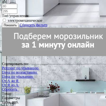
до
Тип управления:
электромеханическое
Сбросить фильтр
Показать
Сортировать по:
Рейтинг по убыванию
Цена по возрастанию
Цена по убыванию
От А до Я
От Я до А
Сбросить
Товар
Параметры
Цена, руб.