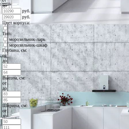
от
до
руб.
руб.
Цвет корпуса:
Тип:
морозильник-ларь
морозильник-шкаф
Глубина, см:
от
до
Высота, см:
от
до
Ширина, см:
от
до