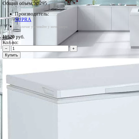
Общий объем, л: 295
Производитель:
SUPRA
*Наличие уточняйте у менеджера
11520
руб.
Кол-во:
−
+
Купить