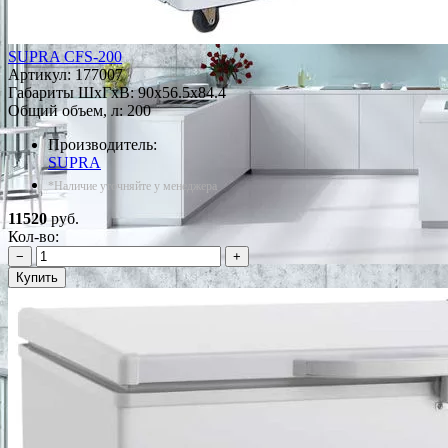
SUPRA CFS-200
Артикул:
177007
Габариты ШxГxВ: 90x56.5x84.4
Общий объем, л: 200
Производитель:
SUPRA
*Наличие уточняйте у менеджера
11520
руб.
Кол-во:
−
+
Купить