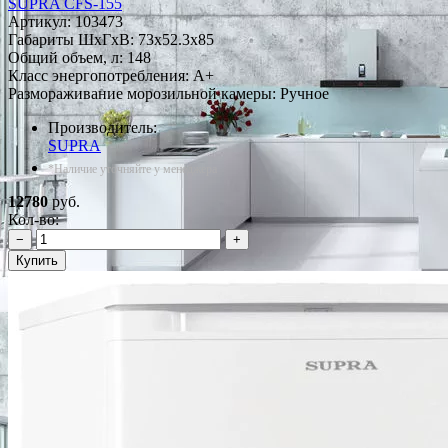
SUPRA CFS-155
Артикул:
103473
Габариты ШxГxВ: 73x52.3x85
Общий объем, л: 148
Класс энергопотребления: A+
Размораживание морозильной камеры: Ручное
Производитель:
SUPRA
*Наличие уточняйте у менеджера
12780
руб.
Кол-во:
−
+
Купить