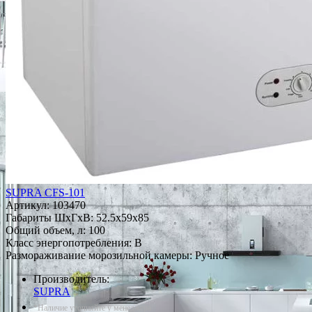
SUPRA CFS-101
Артикул:
103470
Габариты ШxГxВ: 52.5x59x85
Общий объем, л: 100
Класс энергопотребления: B
Размораживание морозильной камеры: Ручное
Производитель:
SUPRA
*Наличие уточняйте у менеджера