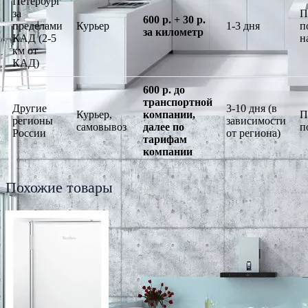
Петербург
за
П
600 р. + 30 р.
пределами
Курьер
1-3 дня
п
за километр
КАД (2-5
н
км от
КАД)
600 р. до
транспортной
Другие
3-10 дня (в
Курьер,
компании,
П
регионы
зависимости
самовывоз
далее по
п
России
от региона)
тарифам
компании
Похожие товары