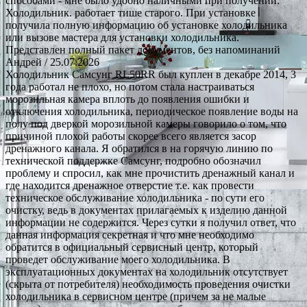
способами - мне было удобно наличными при получении.
Холодильник. работает тише старого. При установке
получила полную информацию об установке холодильника
или вызове мастера для установки холодильника.
Представлен полный пакет документов, без напоминаний
Андрей
/ 25.07.2026
Холодильник Самсунг RL50RR был куплен в декабре 2014, 3
года работал не плохо, но потом стала настраиваться
морозильная камера вплоть до появления ошибки и
отключения холодильника, периодическое появление воды на
полу под дверкой морозильной камеры говорило о том, что
причиной плохой работы скорее всего является засор
дренажного канала. Я обратился в на горячую линию по
технической поддержке Самсунг, подробно обозначил
проблему и спросил, как мне прочистить дренажный канал и
где находится дренажное отверстие т.е. как провести
техническое обслуживание холодильника - по сути его
очистку, ведь в документах прилагаемых к изделию данной
информации не содержится. Через сутки я получил ответ, что
данная информация секретная и что мне необходимо
обратится в официальный сервисный центр, который
проведет обслуживание моего холодильника. В
эксплуатационных документах на холодильник отсутствует
(скрыта от потребителя) необходимость проведения очистки
холодильника в сервисном центре (причем за не малые