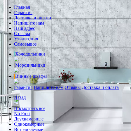
Главная
Гарантия
Доставка и оплата
Напишите нам
Наш адрес
Отзывы
Утилизация
Самовывоз
Холодильники
Морозильники
Винные шкафы
Гарантия
Напишите нам
Отзывы
Доставка и оплата
Назад
Посмотреть все
No Frost
Двухкамерные
Однокамерные
Встраиваемые