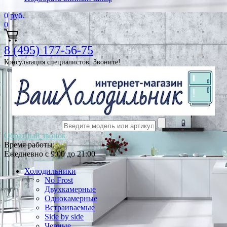
0
руб.
0
8 (495) 177-56-75
Консультация специалистов. Звоните!
Обратный звонок
Время работы:
Ежедневно с 9:00 до 21:00
Холодильники
No Frost
Двухкамерные
Однокамерные
Встраиваемые
Side by side
Черные