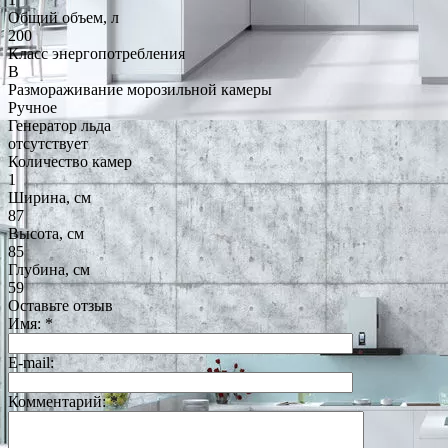
Общий объем, л
200
Класс энергопотребления
B
Размораживание морозильной камеры
Ручное
Генератор льда
отсутствует
Количество камер
1
Ширина, см
87
Высота, см
85
Глубина, см
59
Оставьте отзыв
Имя:
*
E-mail:
Комментарий:
*