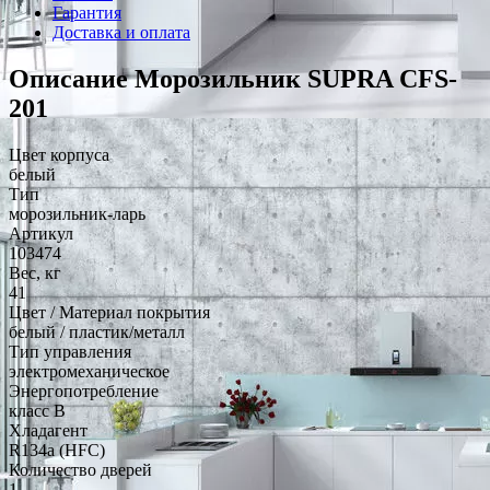
Гарантия
Доставка и оплата
Описание Морозильник SUPRA CFS-
201
Цвет корпуса
белый
Тип
морозильник-ларь
Артикул
103474
Вес, кг
41
Цвет / Материал покрытия
белый / пластик/металл
Тип управления
электромеханическое
Энергопотребление
класс B
Хладагент
R134a (HFC)
Количество дверей
1