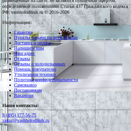
размещенные на сайте, не являются публичной офертой,
определяемой положениями Статьи 437 Гражданского кодекса
РФ. vashholodilnik.ru © 2016-2026
Информация:
Гарантия
Пункты выдачи по всей России
Доставка и оплата
Напишите нам
Наш адрес
Отзывы
Отзывы о холодильниках
Помощь покупателю
Утилизация техники
Политика конфиденциальности
Самовывоз
Поставщикам
Вакансии
Наши контакты:
8 (495) 177-56-75
zakaz@vashholodilnik.ru