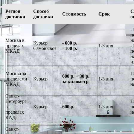
Регион
Способ
С
Стоимость
Срок
доставки
доставки
о
-
п
Москва в
н
Курьер
-
600 р.
пределах
1-3 дня
-
Самовывоз
-
100 р.
МКАД
п
н
и
Москва за
П
600 р. + 30 р.
пределами
Курьер
1-3 дня
п
за километр
МКАД
н
Санкт-
Петербург
П
в
Курьер
600 р.
1-3 дня
п
пределах
н
КАД
Санкт-