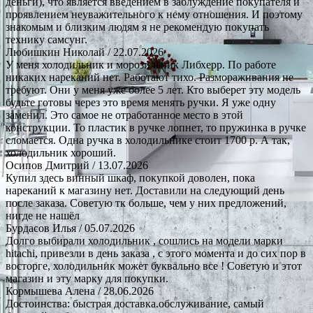
деньги), что является введением в заблуждение покупателя и
проявлением неуважительного к нему отношения. И поэтому
знакомым и близким людям я не рекомендую покупать
технику самсунг.
Любишкин Николай
/ 22.07.2026
У меня холодильник и морозильник Либхерр. По работе
никаких нареканий нет. Работают тихо. Размораживания не
требуют. Они у меня уже более 5 лет. Кто выберет эту модель
будьте готовы через это время менять ручки. Я уже одну
заменил. Это самое не отработанное место в этой
конструкции. То пластик в ручке лопнет, то пружинка в ручке
сломается. Одна ручка в холодильнике стоит 1700 р. А так,
холодильник хороший.
Осипов Дмитрий
/ 13.07.2026
Купил здесь винный шкаф, покупкой доволен, пока
нареканий к магазину нет. Доставили на следующий день
после заказа. Советую тк больше, чем у них предложений,
нигде не нашёл
Бурдасов Илья
/ 05.07.2026
Долго выбирали холодильник , сошлись на модели марки
hitachi, привезли в день заказа , с этого момента и до сих пор в
восторге, холодильник может буквально все ! Советую и этот
магазин и эту марку для покупки.
Кормышева Алена
/ 28.06.2026
Достоинства: быстрая доставка.обслуживание, самый