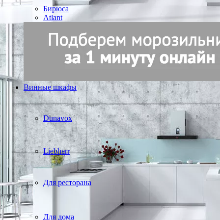
Бирюса
Atlant
Винные шкафы
Dunavox
Liebherr
Для ресторана
Для дома