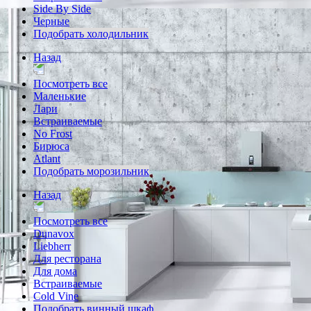
Side By Side
Черные
Подобрать холодильник
Назад
Посмотреть все
Маленькие
Лари
Встраиваемые
No Frost
Бирюса
Atlant
Подобрать морозильник
Назад
Посмотреть все
Dunavox
Liebherr
Для ресторана
Для дома
Встраиваемые
Cold Vine
Подобрать винный шкаф