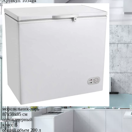
Артикул:
103474
морозильник-ларь
87x59x85 см
однокамерный
класс B
общий объем 200 л