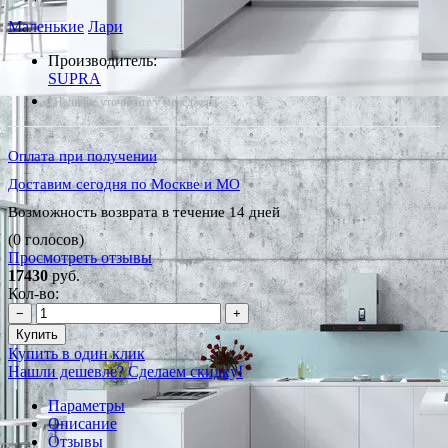
Маленькие
Лари
Производитель:
SUPRA
*Наличие уточняйте у менеджера
Оплата при получении
Доставим сегодня по Москве и МО
Возможность возврата в течение 14 дней
(0 голосов)
Просмотреть отзывы
17430
руб.
Кол-во:
−
+
Купить
Купить в один клик
Нашли дешевле? Сделаем скидку!
Параметры
Описание
Отзывы