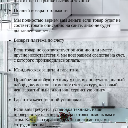
низких цен на рынке бытовой техники.
Полный возврат стоимости
Мы полностью вернем вам деньги если товар будет не
соответстовать описанию на сайте, либо не будет
доставлен вовремя.
Возврат платежа по счету
Если товар не соотвутствует описанию или имеет
другие несоответствия, мы возвращаем средства на счет,
с которого производилась оплата.
Юридическая защита и гарантия
Приобретая любую технику у нас, вы получаете полный
набор документов, а именно: счет фактуру, кассовый
чек, гарантийный талон или сервисную книгу.
Гарантия качественной установки
Если вам требуется установка техники, наши
проверенные партнеры всегда готовы помочь вам в
этом. Качество гарантированно долгими годами
сотрудничества.