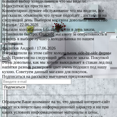
большой выбор холодильников что мы видели.
Недостатки: их просто нет.
Комментарии: лучшее обслуживание что мы видели, все
рассказали, объяснили что лучше подойдёт , доставили на
следующий день. Выбором магазина довольны полностью
Наталья
/ 22.06.2026
Заказали холодильник LG. Доставили в день заказа,
установили быстро. Спасибо магазину за оперативность и
помощь в выборе лучшего холодильника по нашем
требования.
Филипов Андрей
/ 17.06.2026
Вчера купили на этом сайте холодильник side-by-side фирмы
bosh. Привезли на следующий день после заказа. Покупкой
очень довольны, как мы хотели выкидывает в стакан лед под
напитки разных размеров и цвет очень подошел под нашу
кухню. Советуем данный магазин для покупок.
Подписаться на рассылку выгодных предложений
Подписаться
Обращаем Ваше внимание на то, что данный интернет-сайт
носит исключительно информационный характер и ни при
каких условиях информационные материалы и цены,