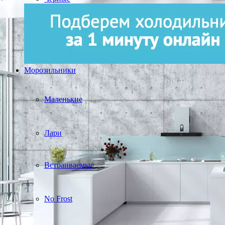
Морозильники
Маленькие
Лари
Встраиваемые
No Frost