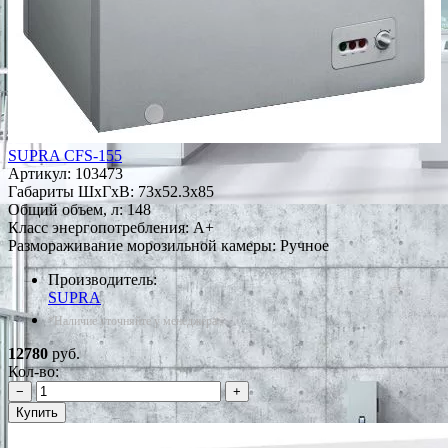
SUPRA CFS-155
Артикул:
103473
Габариты ШxГxВ: 73x52.3x85
Общий объем, л: 148
Класс энергопотребления: A+
Размораживание морозильной камеры: Ручное
Производитель:
SUPRA
*Наличие уточняйте у менеджера
12780
руб.
Кол-во:
−
+
Купить