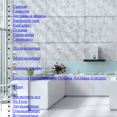
Главная
Гарантия
Доставка и оплата
Напишите нам
Наш адрес
Отзывы
Утилизация
Самовывоз
Холодильники
Морозильники
Винные шкафы
Гарантия
Напишите нам
Отзывы
Доставка и оплата
Назад
Посмотреть все
No Frost
Двухкамерные
Однокамерные
Встраиваемые