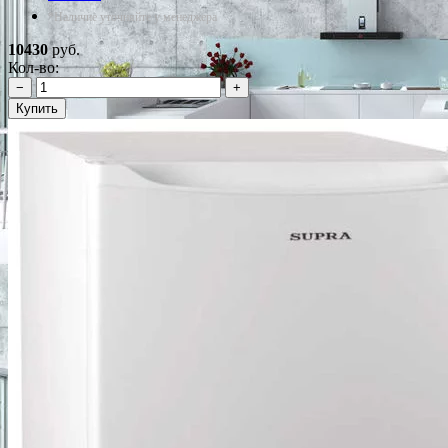
*Наличие уточняйте у менеджера
10430
руб.
Кол-во:
−
+
Купить