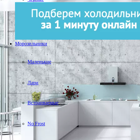
Морозильники
Маленькие
Лари
Встраиваемые
No Frost