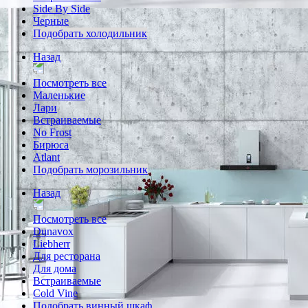
Side By Side
Черные
Подобрать холодильник
Назад
Посмотреть все
Маленькие
Лари
Встраиваемые
No Frost
Бирюса
Atlant
Подобрать морозильник
Назад
Посмотреть все
Dunavox
Liebherr
Для ресторана
Для дома
Встраиваемые
Cold Vine
Подобрать винный шкаф