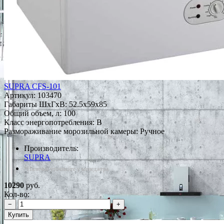
SUPRA CFS-101
Артикул:
103470
Габариты ШxГxВ: 52.5x59x85
Общий объем, л: 100
Класс энергопотребления: B
Размораживание морозильной камеры: Ручное
Производитель:
SUPRA
*Наличие уточняйте у менеджера
10290
руб.
Кол-во:
−
+
Купить