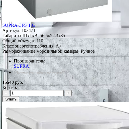
SUPRA CFS-105
Артикул:
103471
Габариты ШxГxВ: 56.5x52.3x85
Общий объем, л: 110
Класс энергопотребления: A+
Размораживание морозильной камеры: Ручное
Производитель:
SUPRA
*Наличие уточняйте у менеджера
15540
руб.
Кол-во:
−
+
Купить