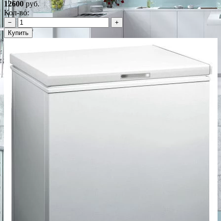
12600
руб.
Кол-во:
−
+
Купить