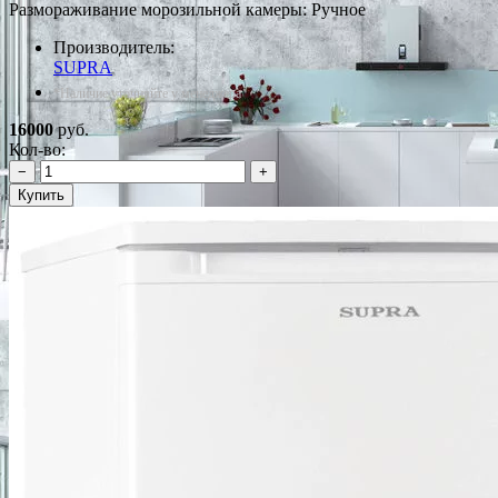
Размораживание морозильной камеры: Ручное
Производитель:
SUPRA
*Наличие уточняйте у менеджера
16000
руб.
Кол-во:
−
+
Купить