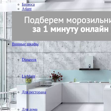
Бирюса
Atlant
Винные шкафы
Dunavox
Liebherr
Для ресторана
Для дома