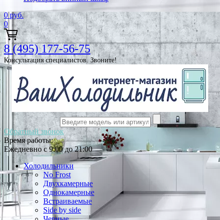
0
руб.
0
8 (495) 177-56-75
Консультация специалистов. Звоните!
Обратный звонок
Время работы:
Ежедневно с 9:00 до 21:00
Холодильники
No Frost
Двухкамерные
Однокамерные
Встраиваемые
Side by side
Черные