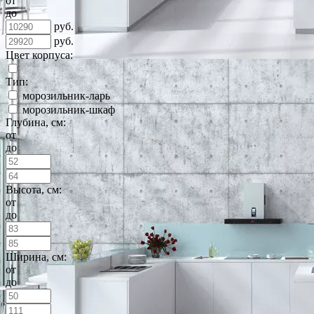
от
до
руб.
руб.
Цвет корпуса:
Тип:
морозильник-ларь
морозильник-шкаф
Глубина, см:
от
до
Высота, см:
от
до
Ширина, см:
от
до