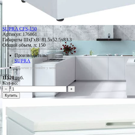
SUPRA CFS-150
Артикул:
176861
Габариты ШxГxВ: 81.5x52.5x83.3
Общий объем, л: 150
Производитель:
SUPRA
*Наличие уточняйте у менеджера
11520
руб.
Кол-во:
−
+
Купить