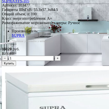
SUPRA FFS-105
Артикул:
103477
Габариты ШxГxВ: 55.3x57.3x84.5
Общий объем, л: 100
Класс энергопотребления: A+
Размораживание морозильной камеры: Ручное
Производитель:
SUPRA
*Наличие уточняйте у менеджера
15120
руб.
Кол-во:
−
+
Купить