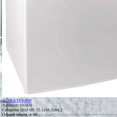
SUPRA FFS-090
Артикул:
103476
Габариты ШxГxВ: 55.1x56.2x84.2
Общий объем, л: 86