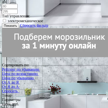
до
Тип управления:
электромеханическое
Сбросить фильтр
Показать
Сортировать по:
Рейтинг по убыванию
Цена по возрастанию
Цена по убыванию
От А до Я
От Я до А
Сбросить
Товар
Параметры
Цена, руб.