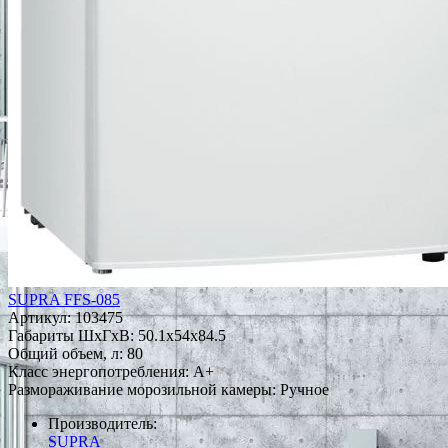
SUPRA FFS-085
Артикул:
103475
Габариты ШxГxВ: 50.1x54x84.5
Общий объем, л: 80
Класс энергопотребления: A+
Размораживание морозильной камеры: Ручное
Производитель:
SUPRA