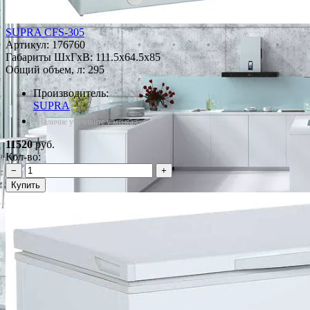
SUPRA CFS-305
Артикул:
176760
Габариты ШxГxВ: 111.5x64.5x85
Общий объем, л: 295
Производитель:
SUPRA
*Наличие уточняйте у менеджера
11520
руб.
Кол-во:
−
+
Купить