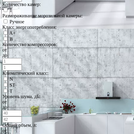
Количество камер:
1
Размораживание морозильной камеры:
Ручное
Класс энергопотребления:
A+
B
Количество компрессоров:
от
до
Климатический класс:
N
ST
T
Уровень шума, дБ:
от
до
Общий объем, л:
от