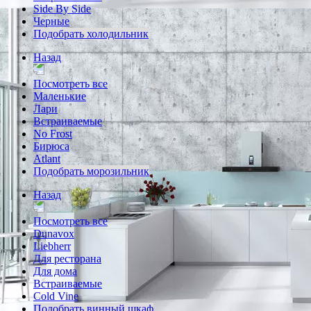
Side By Side
Черные
Подобрать холодильник
Назад
Посмотреть все
Маленькие
Лари
Встраиваемые
No Frost
Бирюса
Atlant
Подобрать морозильник
Назад
Посмотреть все
Dunavox
Liebherr
Для ресторана
Для дома
Встраиваемые
Cold Vine
Подобрать винный шкаф