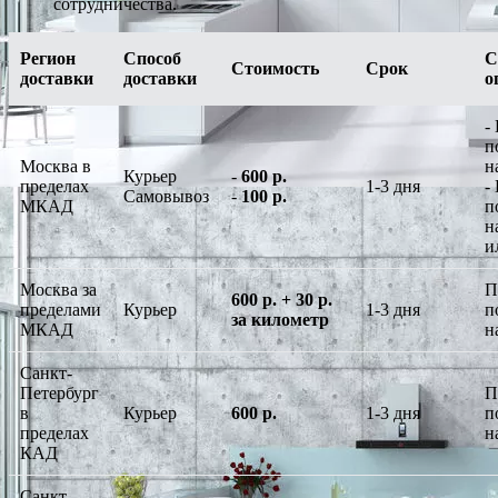
сотрудничества.
Регион
Способ
С
Стоимость
Срок
доставки
доставки
о
-
п
Москва в
н
Курьер
-
600 р.
пределах
1-3 дня
-
Самовывоз
-
100 р.
МКАД
п
н
и
Москва за
П
600 р. + 30 р.
пределами
Курьер
1-3 дня
п
за километр
МКАД
н
Санкт-
Петербург
П
в
Курьер
600 р.
1-3 дня
п
пределах
н
КАД
Санкт-