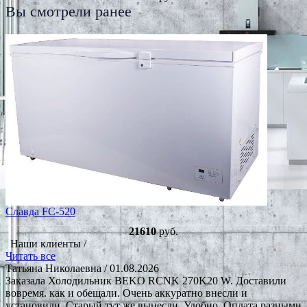
Вы смотрели ранее
Славда FC-520
21610
руб.
Наши клиенты /
Читать все
Татьяна Николаевна
/ 01.08.2026
Заказала Холодильник BEKO RCNK 270K20 W. Доставили
вовремя. как и обещали. Очень аккуратно внесли и
установили. Старый тут же вынесли. Удобно. Оплата разными