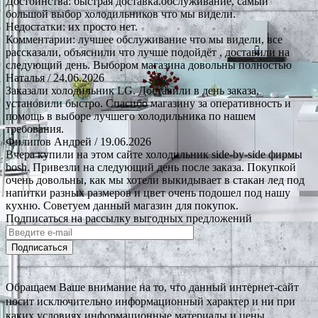
Достоинства: быстрая доставка.обслуживание, самый
большой выбор холодильников что мы видели.
Недостатки: их просто нет.
Комментарии: лучшее обслуживание что мы видели, все
рассказали, объяснили что лучше подойдёт , доставили на
следующий день. Выбором магазина довольны полностью
Наталья
/ 24.06.2026
Заказали холодильник LG. Доставили в день заказа,
установили быстро. Спасибо магазину за оперативность и
помощь в выборе лучшего холодильника по нашем
требования.
Филипов Андрей
/ 19.06.2026
Вчера купили на этом сайте холодильник side-by-side фирмы
bosh. Привезли на следующий день после заказа. Покупкой
очень довольны, как мы хотели выкидывает в стакан лед под
напитки разных размеров и цвет очень подошел под нашу
кухню. Советуем данный магазин для покупок.
Подписаться на рассылку выгодных предложений
Подписаться
Обращаем Ваше внимание на то, что данный интернет-сайт
носит исключительно информационный характер и ни при
каких условиях информационные материалы и цены,