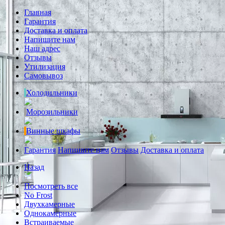
Главная
Гарантия
Доставка и оплата
Напишите нам
Наш адрес
Отзывы
Утилизация
Самовывоз
Холодильники
Морозильники
Винные шкафы
Гарантия
Напишите нам
Отзывы
Доставка и оплата
Назад
Посмотреть все
No Frost
Двухкамерные
Однокамерные
Встраиваемые