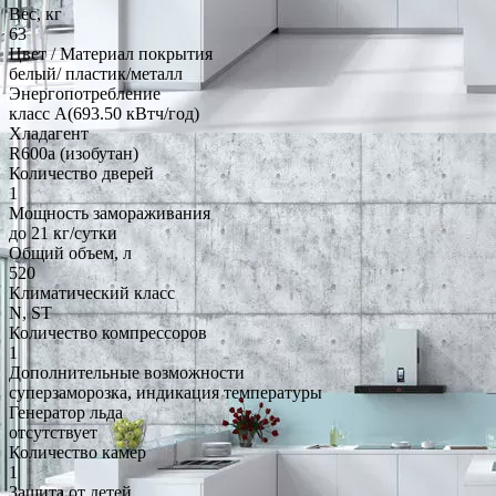
Вес, кг
63
Цвет / Материал покрытия
белый/ пластик/металл
Энергопотребление
класс A(693.50 кВтч/год)
Хладагент
R600a (изобутан)
Количество дверей
1
Мощность замораживания
до 21 кг/cутки
Общий объем, л
520
Климатический класс
N, ST
Количество компрессоров
1
Дополнительные возможности
суперзаморозка, индикация температуры
Генератор льда
отсутствует
Количество камер
1
Защита от детей