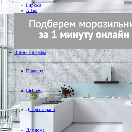
Бирюса
Atlant
Винные шкафы
Dunavox
Liebherr
Для ресторана
Для дома