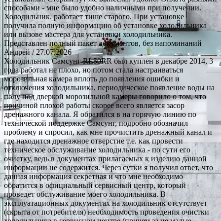
способами - мне было удобно наличными при получении.
Холодильник. работает тише старого. При установке
получила полную информацию об установке холодильника
или вызове мастера для установки холодильника.
Представлен полный пакет документов, без напоминаний
Андрей
/ 27.07.2026
Холодильник Самсунг RL50RR был куплен в декабре 2014, 3
года работал не плохо, но потом стала настраиваться
морозильная камера вплоть до появления ошибки и
отключения холодильника, периодическое появление воды на
полу под дверкой морозильной камеры говорило о том, что
причиной плохой работы скорее всего является засор
дренажного канала. Я обратился в на горячую линию по
технической поддержке Самсунг, подробно обозначил
проблему и спросил, как мне прочистить дренажный канал и
где находится дренажное отверстие т.е. как провести
техническое обслуживание холодильника - по сути его
очистку, ведь в документах прилагаемых к изделию данной
информации не содержится. Через сутки я получил ответ, что
данная информация секретная и что мне необходимо
обратится в официальный сервисный центр, который
проведет обслуживание моего холодильника. В
эксплуатационных документах на холодильник отсутствует
(скрыта от потребителя) необходимость проведения очистки
холодильника в сервисном центре (причем за не малые