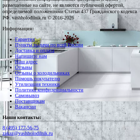
размещенные на сайте, не являются публичной офертой,
определяемой положениями Статьи 437 Гражданского кодекса
РФ. vashholodilnik.ru © 2016-2026
Информация:
Гарантия
Пункты выдачи по всей России
Доставка и оплата
Напишите нам
Наш адрес
Отзывы
Отзывы о холодильниках
Помощь покупателю
Утилизация техники
Политика конфиденциальности
Самовывоз
Поставщикам
Вакансии
Наши контакты:
8 (495) 177-56-75
zakaz@vashholodilnik.ru