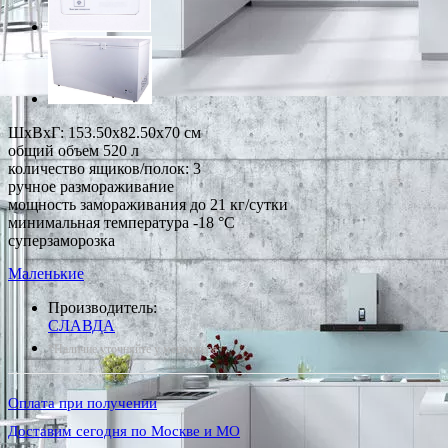
ШхВхГ: 153.50х82.50х70 см
общий объем 520 л
количество ящиков/полок: 3
ручное размораживание
мощность замораживания до 21 кг/сутки
минимальная температура -18 °С
суперзаморозка
Маленькие
Производитель:
СЛАВДА
*Наличие уточняйте у менеджера
Оплата при получении
Доставим сегодня по Москве и МО