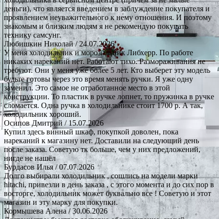
деньги), что является введением в заблуждение покупателя и
проявлением неуважительного к нему отношения. И поэтому
знакомым и близким людям я не рекомендую покупать
технику самсунг.
Любишкин Николай
/ 24.07.2026
У меня холодильник и морозильник Либхерр. По работе
никаких нареканий нет. Работают тихо. Размораживания не
требуют. Они у меня уже более 5 лет. Кто выберет эту модель
будьте готовы через это время менять ручки. Я уже одну
заменил. Это самое не отработанное место в этой
конструкции. То пластик в ручке лопнет, то пружинка в ручке
сломается. Одна ручка в холодильнике стоит 1700 р. А так,
холодильник хороший.
Осипов Дмитрий
/ 15.07.2026
Купил здесь винный шкаф, покупкой доволен, пока
нареканий к магазину нет. Доставили на следующий день
после заказа. Советую тк больше, чем у них предложений,
нигде не нашёл
Бурдасов Илья
/ 07.07.2026
Долго выбирали холодильник , сошлись на модели марки
hitachi, привезли в день заказа , с этого момента и до сих пор в
восторге, холодильник может буквально все ! Советую и этот
магазин и эту марку для покупки.
Кормышева Алена
/ 30.06.2026