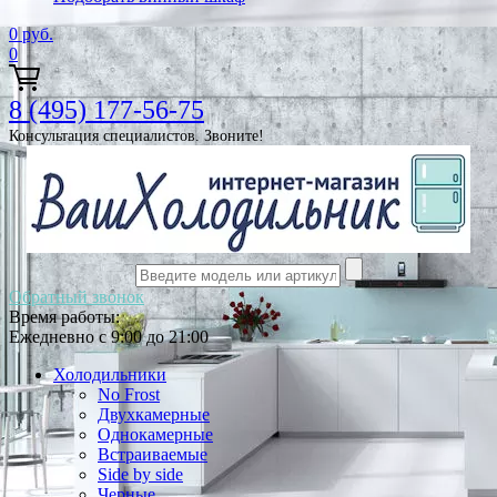
0
руб.
0
8 (495) 177-56-75
Консультация специалистов. Звоните!
Обратный звонок
Время работы:
Ежедневно с 9:00 до 21:00
Холодильники
No Frost
Двухкамерные
Однокамерные
Встраиваемые
Side by side
Черные