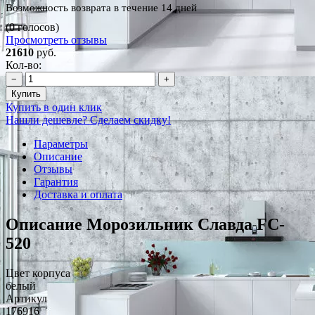
Возможность возврата в течение 14 дней
(0 голосов)
Просмотреть отзывы
21610
руб.
Кол-во:
−
+
Купить
Купить в один клик
Нашли дешевле? Сделаем скидку!
Параметры
Описание
Отзывы
Гарантия
Доставка и оплата
Описание Морозильник Славда FC-
520
Цвет корпуса
белый
Артикул
176916