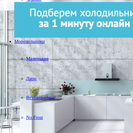
Морозильники
Маленькие
Лари
Встраиваемые
No Frost