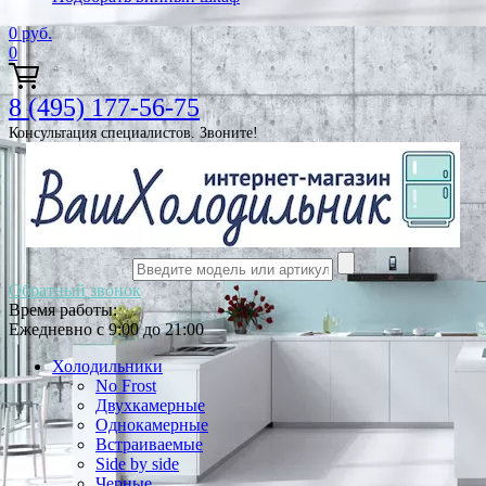
0
руб.
0
8 (495) 177-56-75
Консультация специалистов. Звоните!
Обратный звонок
Время работы:
Ежедневно с 9:00 до 21:00
Холодильники
No Frost
Двухкамерные
Однокамерные
Встраиваемые
Side by side
Черные