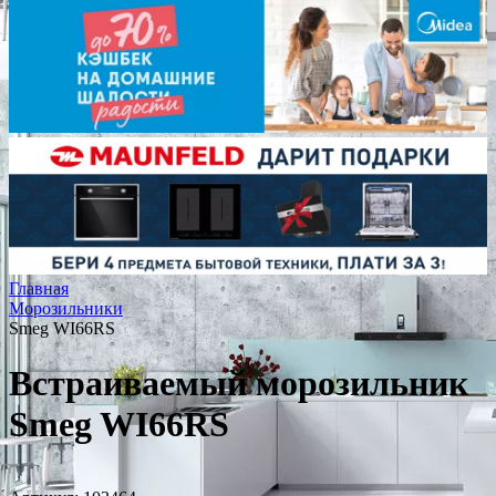
Главная
Морозильники
Smeg WI66RS
Встраиваемый морозильник
Smeg WI66RS