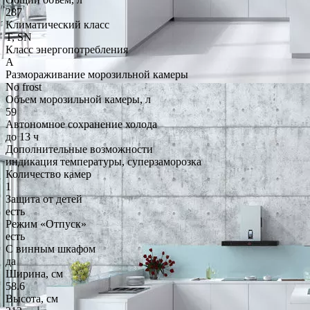
287
Климатический класс
T, SN
Класс энергопотребления
A
Размораживание морозильной камеры
No frost
Объем морозильной камеры, л
59
Автономное сохранение холода
до 13 ч
Дополнительные возможности
индикация температуры, суперзаморозка
Количество камер
1
Защита от детей
есть
Режим «Отпуск»
есть
С винным шкафом
да
Ширина, см
58.6
Высота, см