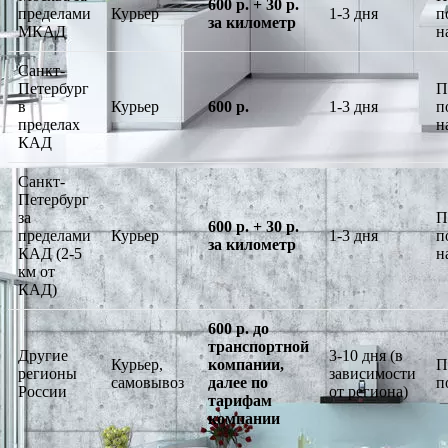
600 р. + 30 р.
пределами
Курьер
1-3 дня
п
за километр
МКАД
н
Санкт-
Петербург
П
в
Курьер
600 р.
1-3 дня
п
пределах
н
КАД
Санкт-
Петербург
за
П
600 р. + 30 р.
пределами
Курьер
1-3 дня
п
за километр
КАД (2-5
н
км от
КАД)
600 р. до
транспортной
Другие
3-10 дня (в
Курьер,
компании,
П
регионы
зависимости
самовывоз
далее по
п
России
от региона)
тарифам
компании