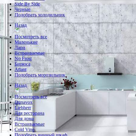
Side By Side
Черные
Подобрать холодильник
Назад
Посмотреть все
Маленькие
Лари
Встраиваемые
No Frost
Бирюса
Atlant
Подобрать морозильник
Назад
Посмотреть все
Dunavox
Liebherr
Для ресторана
Для дома
Встраиваемые
Cold Vine
Подобрать винный шкаф