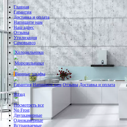
Главная
Гарантия
Доставка и оплата
Напишите нам
Наш адрес
Отзывы
Утилизация
Самовывоз
Холодильники
Морозильники
Винные шкафы
Гарантия
Напишите нам
Отзывы
Доставка и оплата
Назад
Посмотреть все
No Frost
Двухкамерные
Однокамерные
Встраиваемые