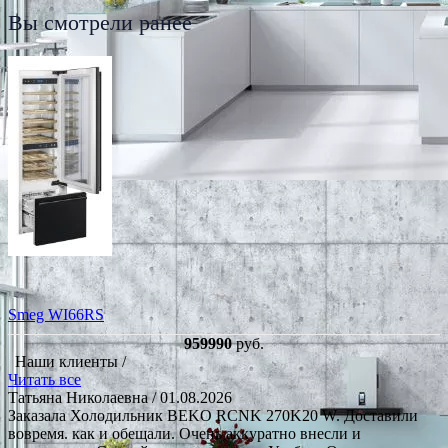
Вы смотрели ранее
Smeg WI66RS
959990
руб.
Наши клиенты /
Читать все
Татьяна Николаевна
/ 01.08.2026
Заказала Холодильник BEKO RCNK 270K20 W. Доставили
вовремя. как и обещали. Очень аккуратно внесли и