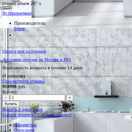
общий объем 287 л
Встраиваемые
Производитель:
Smeg
*Наличие уточняйте у менеджера
Оплата при получении
Доставим сегодня по Москве и МО
Возможность возврата в течение 14 дней
(0 голосов)
Просмотреть отзывы
959990
руб.
Кол-во:
−
+
Купить
Купить в один клик
Нашли дешевле? Сделаем скидку!
Параметры
Описание