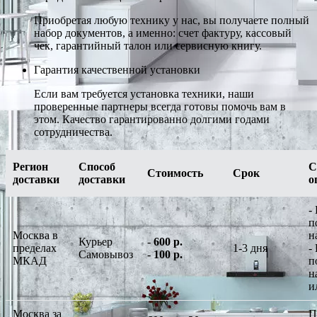
Приобретая любую технику у нас, вы получаете полный
набор документов, а именно: счет фактуру, кассовый
чек, гарантийный талон или сервисную книгу.
Гарантия качественной установки
Если вам требуется установка техники, наши
проверенные партнеры всегда готовы помочь вам в
этом. Качество гарантированно долгими годами
сотрудничества.
Регион
Способ
С
Стоимость
Срок
доставки
доставки
о
-
п
Москва в
н
Курьер
-
600 р.
пределах
1-3 дня
-
Самовывоз
-
100 р.
МКАД
п
н
и
Москва за
П