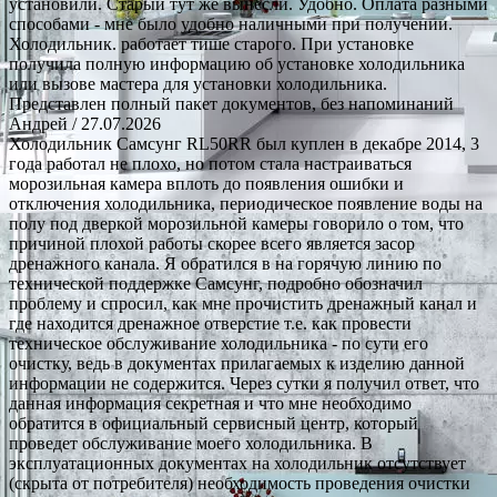
установили. Старый тут же вынесли. Удобно. Оплата разными
способами - мне было удобно наличными при получении.
Холодильник. работает тише старого. При установке
получила полную информацию об установке холодильника
или вызове мастера для установки холодильника.
Представлен полный пакет документов, без напоминаний
Андрей
/ 27.07.2026
Холодильник Самсунг RL50RR был куплен в декабре 2014, 3
года работал не плохо, но потом стала настраиваться
морозильная камера вплоть до появления ошибки и
отключения холодильника, периодическое появление воды на
полу под дверкой морозильной камеры говорило о том, что
причиной плохой работы скорее всего является засор
дренажного канала. Я обратился в на горячую линию по
технической поддержке Самсунг, подробно обозначил
проблему и спросил, как мне прочистить дренажный канал и
где находится дренажное отверстие т.е. как провести
техническое обслуживание холодильника - по сути его
очистку, ведь в документах прилагаемых к изделию данной
информации не содержится. Через сутки я получил ответ, что
данная информация секретная и что мне необходимо
обратится в официальный сервисный центр, который
проведет обслуживание моего холодильника. В
эксплуатационных документах на холодильник отсутствует
(скрыта от потребителя) необходимость проведения очистки