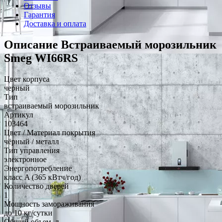
Отзывы
Гарантия
Доставка и оплата
Описание Встраиваемый морозильник
Smeg WI66RS
Цвет корпуса
черный
Тип
встраиваемый морозильник
Артикул
103464
Цвет / Материал покрытия
чёрный / металл
Тип управления
электронное
Энергопотребление
класс A (365 кВтч/год)
Количество дверей
1
Мощность замораживания
до 10 кг/cутки
Общий объем, л