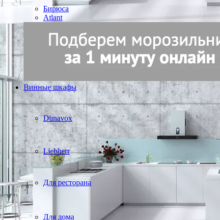
Бирюса
Atlant
Винные шкафы
Dunavox
Liebherr
Для ресторана
Для дома