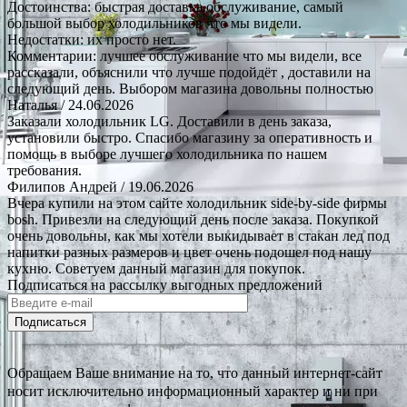
Достоинства: быстрая доставка.обслуживание, самый
большой выбор холодильников что мы видели.
Недостатки: их просто нет.
Комментарии: лучшее обслуживание что мы видели, все
рассказали, объяснили что лучше подойдёт , доставили на
следующий день. Выбором магазина довольны полностью
Наталья
/ 24.06.2026
Заказали холодильник LG. Доставили в день заказа,
установили быстро. Спасибо магазину за оперативность и
помощь в выборе лучшего холодильника по нашем
требования.
Филипов Андрей
/ 19.06.2026
Вчера купили на этом сайте холодильник side-by-side фирмы
bosh. Привезли на следующий день после заказа. Покупкой
очень довольны, как мы хотели выкидывает в стакан лед под
напитки разных размеров и цвет очень подошел под нашу
кухню. Советуем данный магазин для покупок.
Подписаться на рассылку выгодных предложений
Подписаться
Обращаем Ваше внимание на то, что данный интернет-сайт
носит исключительно информационный характер и ни при