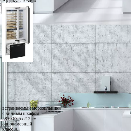
Артикул:
103464
встраиваемый морозильник
с винным шкафом
58.6x63.5x212 см
однокамерный
класс A