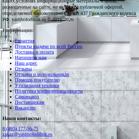
каких условиях информационные материалы и цены,
размещенные на сайте, не являются публичной офертой,
определяемой положениями Статьи 437 Гражданского кодекса
РФ. vashholodilnik.ru © 2016-2026
Информация:
Гарантия
Пункты выдачи по всей России
Доставка и оплата
Напишите нам
Наш адрес
Отзывы
Отзывы о холодильниках
Помощь покупателю
Утилизация техники
Политика конфиденциальности
Самовывоз
Поставщикам
Вакансии
Наши контакты:
8 (495) 177-56-75
zakaz@vashholodilnik.ru