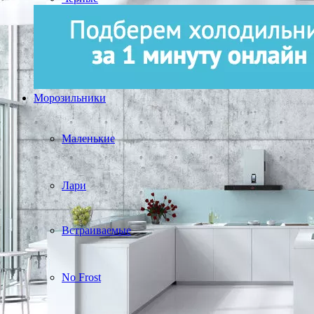
Морозильники
Маленькие
Лари
Встраиваемые
No Frost