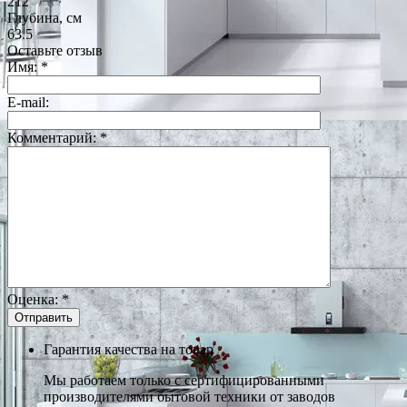
212
Глубина, см
63.5
Оставьте отзыв
Имя:
*
E-mail:
Комментарий:
*
Оценка:
*
Гарантия качества на товар
Мы работаем только с сертифицированными
производителями бытовой техники от заводов