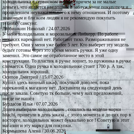
холодильника в сервисном центре (причем за не малые
деньги), что является введением в заблуждение покупателя и
проявлением неуважительного к нему отношения. И поэтому
знакомым и близким людям я не рекомендую покупать
технику самсунг.
Любишкин Николай
/ 24.07.2026
У меня холодильник и морозильник Либхерр. По работе
никаких нареканий нет. Работают тихо. Размораживания не
требуют. Они у меня уже более 5 лет. Кто выберет эту модель
будьте готовы через это время менять ручки. Я уже одну
заменил. Это самое не отработанное место в этой
конструкции. То пластик в ручке лопнет, то пружинка в ручке
сломается. Одна ручка в холодильнике стоит 1700 р. А так,
холодильник хороший.
Осипов Дмитрий
/ 15.07.2026
Купил здесь винный шкаф, покупкой доволен, пока
нареканий к магазину нет. Доставили на следующий день
после заказа. Советую тк больше, чем у них предложений,
нигде не нашёл
Бурдасов Илья
/ 07.07.2026
Долго выбирали холодильник , сошлись на модели марки
hitachi, привезли в день заказа , с этого момента и до сих пор в
восторге, холодильник может буквально все ! Советую и этот
магазин и эту марку для покупки.
Кормышева Алена
/ 30.06.2026