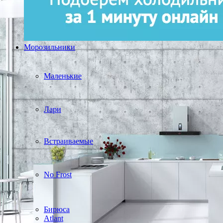
Морозильники
Маленькие
Лари
Встраиваемые
No Frost
Бирюса
Atlant