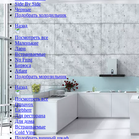
Side By Side
Черные
Подобрать холодильник
Назад
Посмотреть все
Маленькие
Лари
Встраиваемые
No Frost
Бирюса
Atlant
Подобрать морозильник
Назад
Посмотреть все
Dunavox
Liebherr
Для ресторана
Для дома
Встраиваемые
Cold Vine
Подобрать винный шкаф