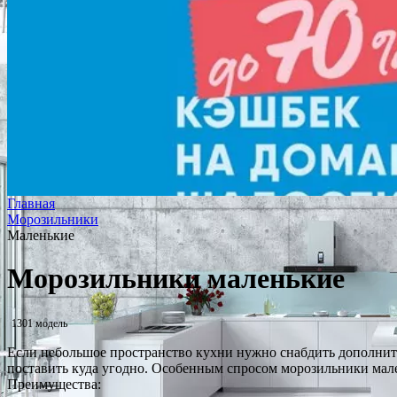
Главная
Морозильники
Маленькие
Морозильники маленькие
1301 модель
Если небольшое пространство кухни нужно снабдить дополните
поставить куда угодно. Особенным спросом морозильники мален
Преимущества: