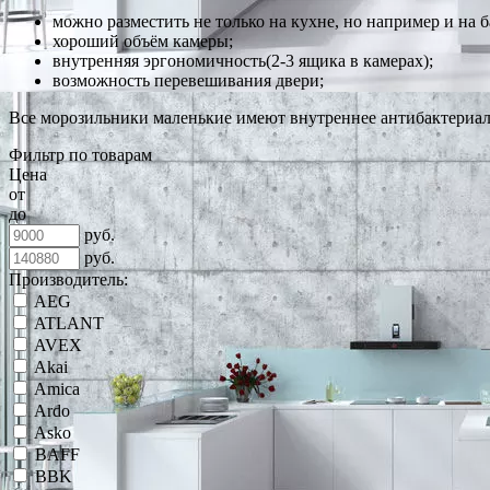
можно разместить не только на кухне, но например и на б
хороший объём камеры;
внутренняя эргономичность(2-3 ящика в камерах);
возможность перевешивания двери;
Все морозильники маленькие имеют внутреннее антибактериал
Фильтр по товарам
Цена
от
до
руб.
руб.
Производитель:
AEG
ATLANT
AVEX
Akai
Amica
Ardo
Asko
BAFF
BBK