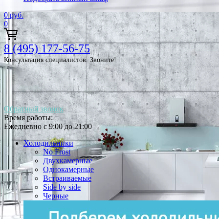
0
руб.
0
8 (495) 177-56-75
Консультация специалистов. Звоните!
Обратный звонок
Время работы:
Ежедневно с 9:00 до 21:00
Холодильники
No Frost
Двухкамерные
Однокамерные
Встраиваемые
Side by side
Черные