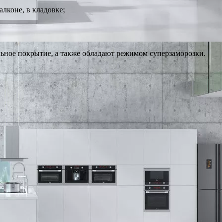
алконе, в кладовке;
ьное покрытие, а также обладают режимом суперзаморозки.