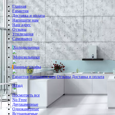
Главная
Гарантия
Доставка и оплата
Напишите нам
Наш адрес
Отзывы
Утилизация
Самовывоз
Холодильники
Морозильники
Винные шкафы
Гарантия
Напишите нам
Отзывы
Доставка и оплата
Назад
Посмотреть все
No Frost
Двухкамерные
Однокамерные
Встраиваемые