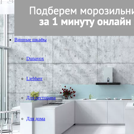
Винные шкафы
Dunavox
Liebherr
Для ресторана
Для дома