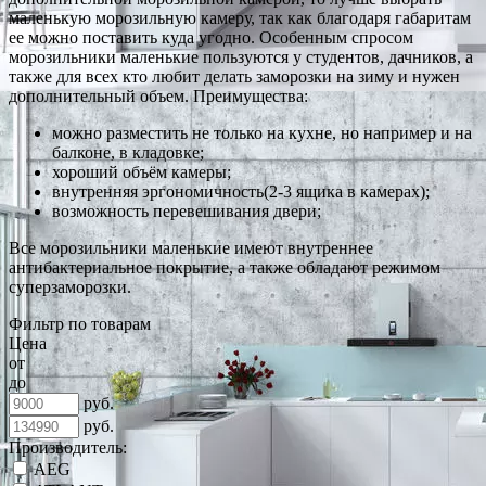
маленькую морозильную камеру, так как благодаря габаритам
ее можно поставить куда угодно. Особенным спросом
морозильники маленькие пользуются у студентов, дачников, а
также для всех кто любит делать заморозки на зиму и нужен
дополнительный объем. Преимущества:
можно разместить не только на кухне, но например и на
балконе, в кладовке;
хороший объём камеры;
внутренняя эргономичность(2-3 ящика в камерах);
возможность перевешивания двери;
Все морозильники маленькие имеют внутреннее
антибактериальное покрытие, а также обладают режимом
суперзаморозки.
Фильтр по товарам
Цена
от
до
руб.
руб.
Производитель:
AEG