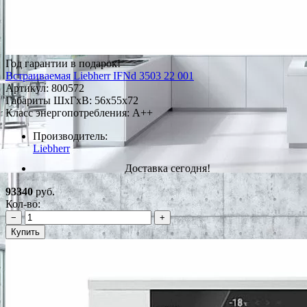
Год гарантии в подарок!
Встраиваемая Liebherr IFNd 3503 22 001
Артикул:
800572
Габариты ШxГxВ: 56x55x72
Класс энергопотребления: A++
Производитель:
Liebherr
Доставка сегодня!
93340
руб.
Кол-во:
−
+
Купить