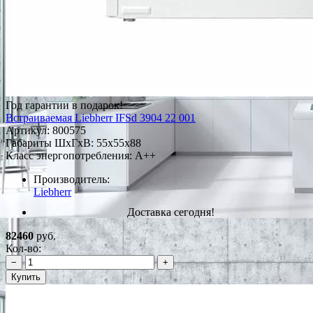
Год гарантии в подарок!
Встраиваемая Liebherr IFSd 3904 22 001
Артикул:
800575
Габариты ШxГxВ: 55x55x88
Класс энергопотребления: A++
Производитель:
Liebherr
Доставка сегодня!
82460
руб.
Кол-во:
−
+
Купить