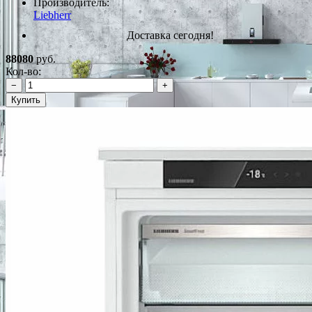
Производитель:
Liebherr
Доставка сегодня!
88080
руб.
Кол-во:
−
+
Купить