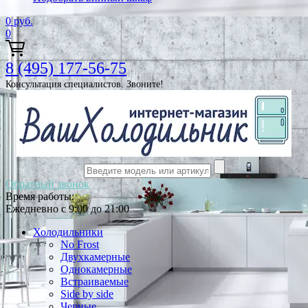
0
руб.
0
8 (495) 177-56-75
Консультация специалистов. Звоните!
Обратный звонок
Время работы:
Ежедневно с 9:00 до 21:00
Холодильники
No Frost
Двухкамерные
Однокамерные
Встраиваемые
Side by side
Черные