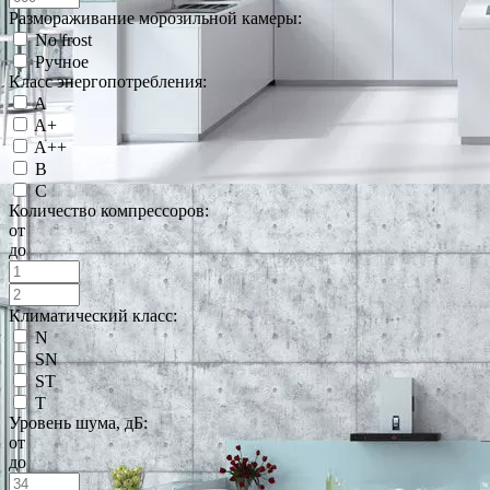
Размораживание морозильной камеры:
No frost
Ручное
Класс энергопотребления:
A
A+
A++
B
C
Количество компрессоров:
от
до
Климатический класс:
N
SN
ST
T
Уровень шума, дБ:
от
до