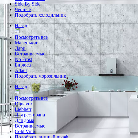
Side By Side
Черные
Подобрать холодильник
Назад
Посмотреть все
Маленькие
Лари
Встраиваемые
No Frost
Бирюса
Atlant
Подобрать морозильник
Назад
Посмотреть все
Dunavox
Liebherr
Для ресторана
Для дома
Встраиваемые
Cold Vine
Подобрать винный шкаф