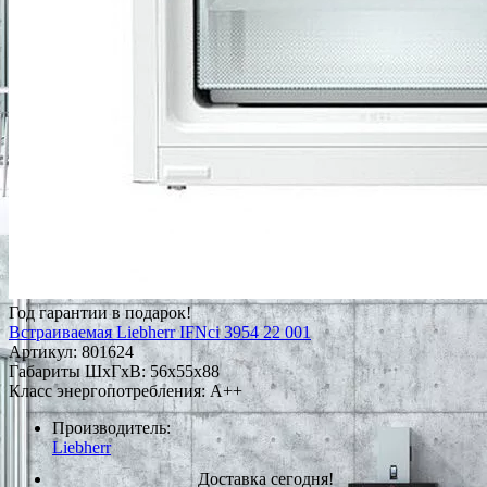
Год гарантии в подарок!
Встраиваемая Liebherr IFNci 3954 22 001
Артикул:
801624
Габариты ШxГxВ: 56x55x88
Класс энергопотребления: A++
Производитель:
Liebherr
Доставка сегодня!