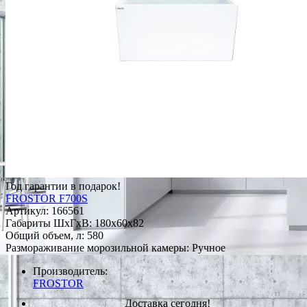
Год гарантии в подарок!
FROSTOR F700S
Артикул:
166561
Габариты ШxГxВ: 180x60x82
Общий объем, л: 580
Размораживание морозильной камеры: Ручное
Производитель:
FROSTOR
Доставка сегодня!