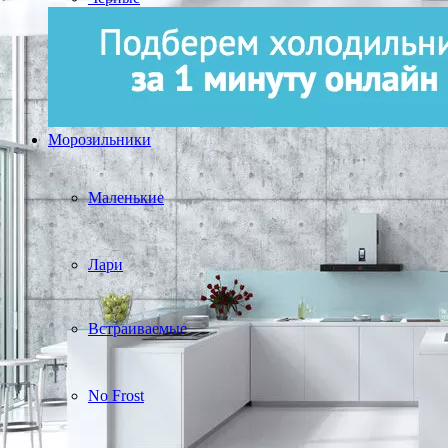
Морозильники
Маленькие
Лари
Встраиваемые
No Frost