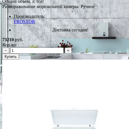
Общий объем, л: 650
Размораживание морозильной камеры: Ручное
Производитель:
FROSTOR
Доставка сегодня!
73210
руб.
Кол-во:
−
+
Купить