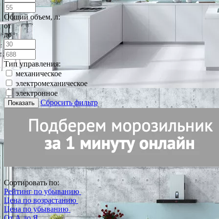
Общий объем, л:
от
до
Тип управления:
механическое
электромеханическое
электронное
Сбросить фильтр
Показать
Сортировать по:
Рейтинг по убыванию
Цена по возрастанию
Цена по убыванию
От А до Я