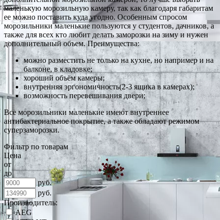
маленькую морозильную камеру, так как благодаря габаритам
ее можно поставить куда угодно. Особенным спросом
морозильники маленькие пользуются у студентов, дачников, а
также для всех кто любит делать заморозки на зиму и нужен
дополнительный объем. Преимущества:
можно разместить не только на кухне, но например и на
балконе, в кладовке;
хороший объём камеры;
внутренняя эргономичность(2-3 ящика в камерах);
возможность перевешивания двери;
Все морозильники маленькие имеют внутреннее
антибактериальное покрытие, а также обладают режимом
суперзаморозки.
Фильтр по товарам
Цена
от
до
руб.
руб.
Производитель:
AEG