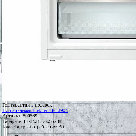
Год гарантии в подарок!
Встраиваемая Liebherr IFd 3904
Артикул:
800569
Габариты ШxГxВ: 56x55x88
Класс энергопотребления: A++