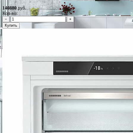
140880
руб.
Кол-во:
−
+
Купить