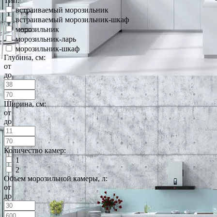
Тип:
встраиваемый морозильник
встраиваемый морозильник-шкаф
морозильник
морозильник-ларь
морозильник-шкаф
Глубина, см:
от
до
Ширина, см:
от
до
Количество камер:
1
2
Объем морозильной камеры, л:
от
до