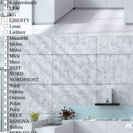
Kuppersbusch
LEX
LG
LIBERTY
Leran
Liebherr
Maunfeld
Meferi
Midea
Miele
Mora
NEFF
NORD
NORDFROST
Nardi
Optima
Oursson
Polair
Pozis
REEX
RENOVA
Rolsen