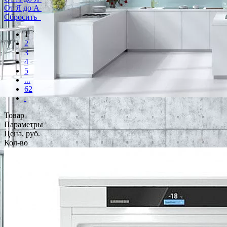
От Я до А
Сбросить
1
2
3
4
5
...
62
Товар
Параметры
Цена, руб.
Кол-во