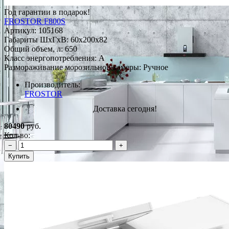
Год гарантии в подарок!
FROSTOR F800S
Артикул:
105168
Габариты ШxГxВ: 60x200x82
Общий объем, л: 650
Класс энергопотребления: A
Размораживание морозильной камеры: Ручное
Производитель:
FROSTOR
Доставка сегодня!
80490
руб.
Кол-во:
−
+
Купить