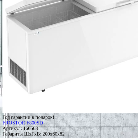
Год гарантии в подарок!
FROSTOR F800SD
Артикул:
166563
Габариты ШxГxВ: 200x60x82