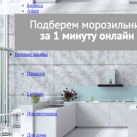
Бирюса
Atlant
Винные шкафы
Dunavox
Liebherr
Для ресторана
Для дома