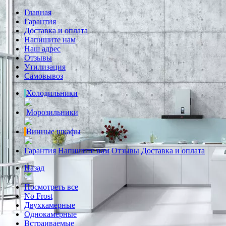
Главная
Гарантия
Доставка и оплата
Напишите нам
Наш адрес
Отзывы
Утилизация
Самовывоз
Холодильники
Морозильники
Винные шкафы
Гарантия
Напишите нам
Отзывы
Доставка и оплата
Назад
Посмотреть все
No Frost
Двухкамерные
Однокамерные
Встраиваемые