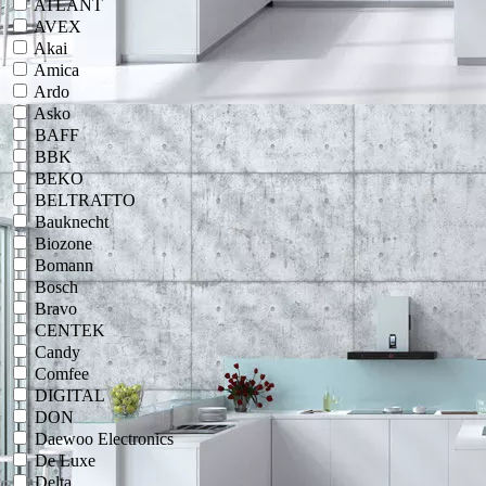
ATLANT
AVEX
Akai
Amica
Ardo
Asko
BAFF
BBK
BEKO
BELTRATTO
Bauknecht
Biozone
Bomann
Bosch
Bravo
CENTEK
Candy
Comfee
DIGITAL
DON
Daewoo Electronics
De Luxe
Delta