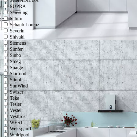
SCANDILUX
SUPRA
Samsung
Saturn
Schaub Lorenz
Severin
Shivaki
Siemens
Simfer
Sinbo
Smeg
Snaige
Starfood
Stinol
SunWind
Swizer
Teka
Tesler
Vestel
Vestfrost
WEST
Weissgauff
Whirlpool