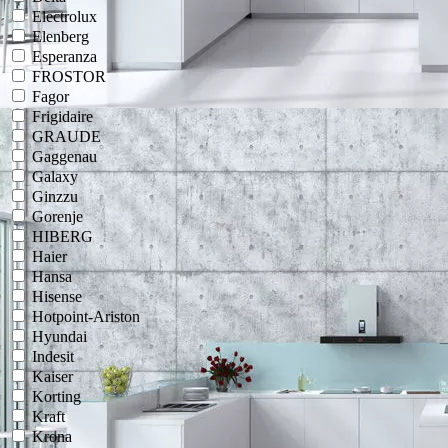
Electrolux
Elenberg
Esperanza
FROSTOR
Fagor
Frigidaire
GRAUDE
Gaggenau
Galaxy
Ginzzu
Gorenje
HIBERG
Haier
Hansa
Hisense
Hotpoint-Ariston
Hyundai
Indesit
Kaiser
Korting
Kraft
Krona