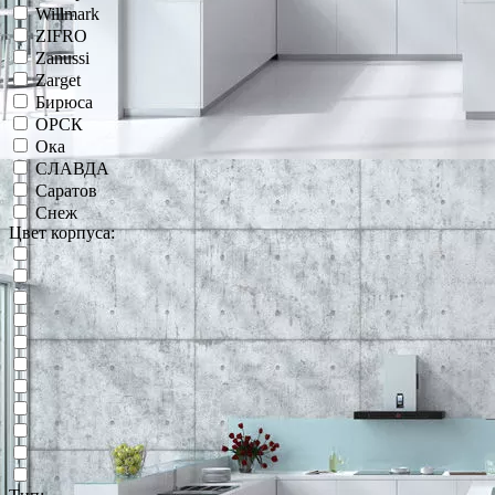
Willmark
ZIFRO
Zanussi
Zarget
Бирюса
ОРСК
Ока
СЛАВДА
Саратов
Снеж
Цвет корпуса: