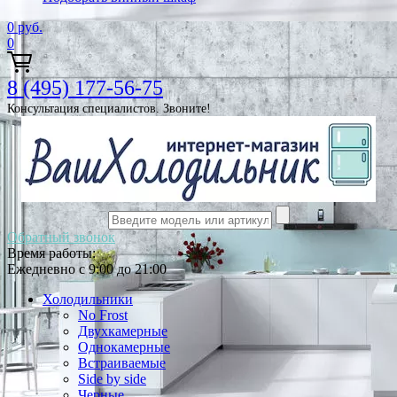
0
руб.
0
8 (495) 177-56-75
Консультация специалистов. Звоните!
Обратный звонок
Время работы:
Ежедневно с 9:00 до 21:00
Холодильники
No Frost
Двухкамерные
Однокамерные
Встраиваемые
Side by side
Черные