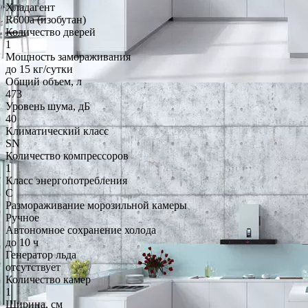
Хладагент
R600a (изобутан)
Количество дверей
1
Мощность замораживания
до 15 кг/cутки
Общий объем, л
473
Уровень шума, дБ
40
Климатический класс
SN
Количество компрессоров
1
Класс энергопотребления
C
Размораживание морозильной камеры
Ручное
Автономное сохранение холода
до 10 ч
Генератор льда
отсутствует
Количество камер
1
Ширина, см