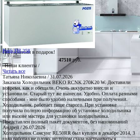
Pozis FH-258
Год гарантии в подарок!
47510
руб.
Наши клиенты /
Читать все
Татьяна Николаевна
/ 31.07.2026
Заказала Холодильник BEKO RCNK 270K20 W. Доставили
вовремя. как и обещали. Очень аккуратно внесли и
установили. Старый тут же вынесли. Удобно. Оплата разными
способами - мне было удобно наличными при получении.
Холодильник. работает тише старого. При установке
получила полную информацию об установке холодильника
или вызове мастера для установки холодильника.
Представлен полный пакет документов, без напоминаний
Андрей
/ 26.07.2026
Холодильник Самсунг RL50RR был куплен в декабре 2014, 3
года работал не плохо, но потом стала настраиваться