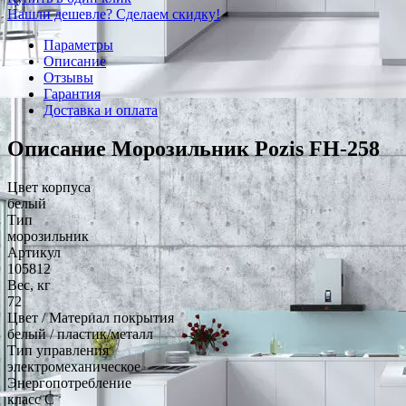
Нашли дешевле? Сделаем скидку!
Параметры
Описание
Отзывы
Гарантия
Доставка и оплата
Описание Морозильник Pozis FH-258
Цвет корпуса
белый
Тип
морозильник
Артикул
105812
Вес, кг
72
Цвет / Материал покрытия
белый / пластик/металл
Тип управления
электромеханическое
Энергопотребление
класс С