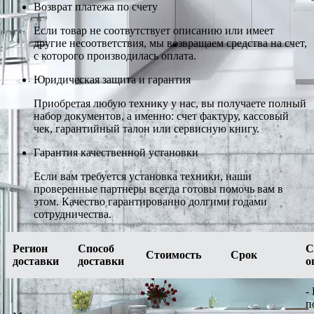
Возврат платежа по счету
Если товар не соотвутствует описанию или имеет
другие несоответствия, мы возвращаем средства на счет,
с которого производилась оплата.
Юридическая защита и гарантия
Приобретая любую технику у нас, вы получаете полный
набор документов, а именно: счет фактуру, кассовый
чек, гарантийный талон или сервисную книгу.
Гарантия качественной установки
Если вам требуется установка техники, наши
проверенные партнеры всегда готовы помочь вам в
этом. Качество гарантированно долгими годами
сотрудничества.
Регион
Способ
С
Стоимость
Срок
доставки
доставки
о
-
п