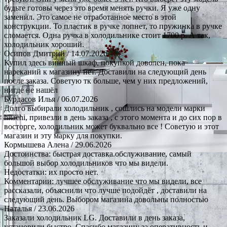
будьте готовы через это время менять ручки. Я уже одну
заменил. Это самое не отработанное место в этой
конструкции. То пластик в ручке лопнет, то пружинка в ручке
сломается. Одна ручка в холодильнике стоит 1700 р. А так,
холодильник хороший.
Осипов Дмитрий
/ 14.07.2026
Купил здесь винный шкаф, покупкой доволен, пока
нареканий к магазину нет. Доставили на следующий день
после заказа. Советую тк больше, чем у них предложений,
нигде не нашёл
Бурдасов Илья
/ 06.07.2026
Долго выбирали холодильник , сошлись на модели марки
hitachi, привезли в день заказа , с этого момента и до сих пор в
восторге, холодильник может буквально все ! Советую и этот
магазин и эту марку для покупки.
Кормышева Алена
/ 29.06.2026
Достоинства: быстрая доставка.обслуживание, самый
большой выбор холодильников что мы видели.
Недостатки: их просто нет.
Комментарии: лучшее обслуживание что мы видели, все
рассказали, объяснили что лучше подойдёт , доставили на
следующий день. Выбором магазина довольны полностью
Наталья
/ 23.06.2026
Заказали холодильник LG. Доставили в день заказа,
установили быстро. Спасибо магазину за оперативность и