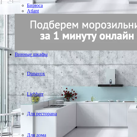
Бирюса
Atlant
Винные шкафы
Dunavox
Liebherr
Для ресторана
Для дома