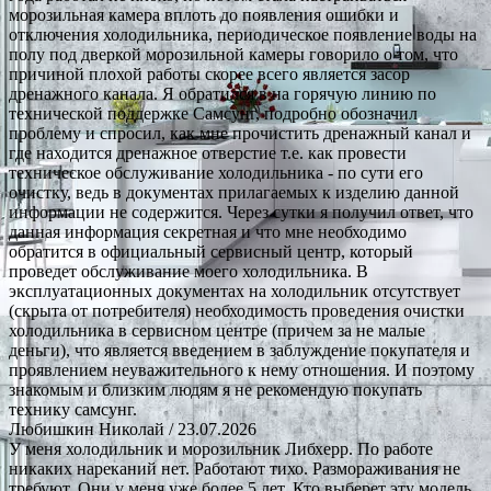
морозильная камера вплоть до появления ошибки и
отключения холодильника, периодическое появление воды на
полу под дверкой морозильной камеры говорило о том, что
причиной плохой работы скорее всего является засор
дренажного канала. Я обратился в на горячую линию по
технической поддержке Самсунг, подробно обозначил
проблему и спросил, как мне прочистить дренажный канал и
где находится дренажное отверстие т.е. как провести
техническое обслуживание холодильника - по сути его
очистку, ведь в документах прилагаемых к изделию данной
информации не содержится. Через сутки я получил ответ, что
данная информация секретная и что мне необходимо
обратится в официальный сервисный центр, который
проведет обслуживание моего холодильника. В
эксплуатационных документах на холодильник отсутствует
(скрыта от потребителя) необходимость проведения очистки
холодильника в сервисном центре (причем за не малые
деньги), что является введением в заблуждение покупателя и
проявлением неуважительного к нему отношения. И поэтому
знакомым и близким людям я не рекомендую покупать
технику самсунг.
Любишкин Николай
/ 23.07.2026
У меня холодильник и морозильник Либхерр. По работе
никаких нареканий нет. Работают тихо. Размораживания не
требуют. Они у меня уже более 5 лет. Кто выберет эту модель