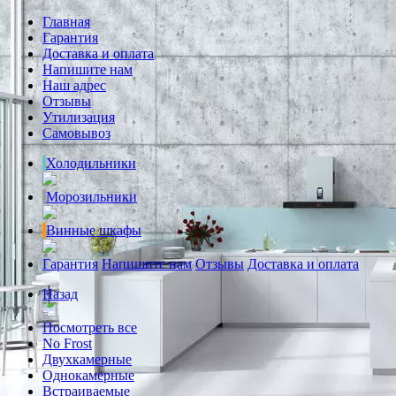
Главная
Гарантия
Доставка и оплата
Напишите нам
Наш адрес
Отзывы
Утилизация
Самовывоз
Холодильники
Морозильники
Винные шкафы
Гарантия
Напишите нам
Отзывы
Доставка и оплата
Назад
Посмотреть все
No Frost
Двухкамерные
Однокамерные
Встраиваемые