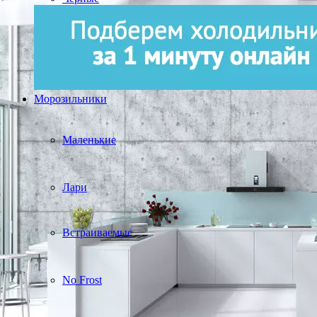
Морозильники
Маленькие
Лари
Встраиваемые
No Frost