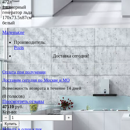
472л
1-камерный
генератор льда
170x73.5x87см
белый
Маленькие
Производитель:
Pozis
Доставка сегодня!
Оплата при получении
Доставим сегодня по Москве и МО
Возможность возврата в течение 14 дней
(0 голосов)
Просмотреть отзывы
47510
руб.
Кол-во:
−
+
Купить
Купить в один клик