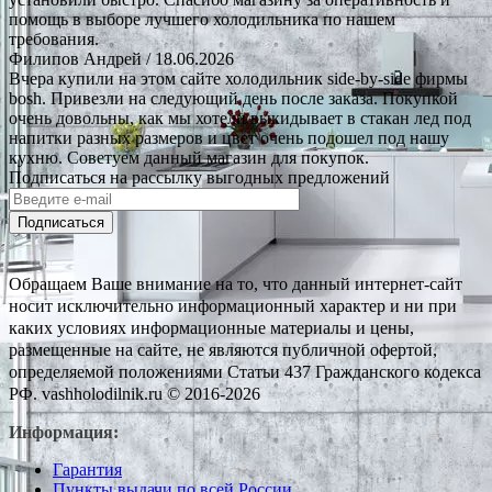
помощь в выборе лучшего холодильника по нашем
требования.
Филипов Андрей
/ 18.06.2026
Вчера купили на этом сайте холодильник side-by-side фирмы
bosh. Привезли на следующий день после заказа. Покупкой
очень довольны, как мы хотели выкидывает в стакан лед под
напитки разных размеров и цвет очень подошел под нашу
кухню. Советуем данный магазин для покупок.
Подписаться на рассылку выгодных предложений
Подписаться
Обращаем Ваше внимание на то, что данный интернет-сайт
носит исключительно информационный характер и ни при
каких условиях информационные материалы и цены,
размещенные на сайте, не являются публичной офертой,
определяемой положениями Статьи 437 Гражданского кодекса
РФ. vashholodilnik.ru © 2016-2026
Информация:
Гарантия
Пункты выдачи по всей России