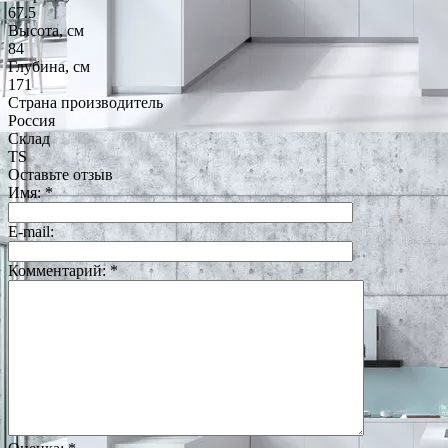
67.5
Высота, см
84
Глубина, см
171
Страна производитель
Россия
Склад
TS
Оставьте отзыв
Имя:
*
E-mail:
Комментарий:
*