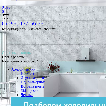
0
руб.
0
8 (495) 177-56-75
Консультация специалистов. Звоните!
Обратный звонок
Время работы:
Ежедневно с 9:00 до 21:00
Холодильники
No Frost
Двухкамерные
Однокамерные
Встраиваемые
Side by side
Черные