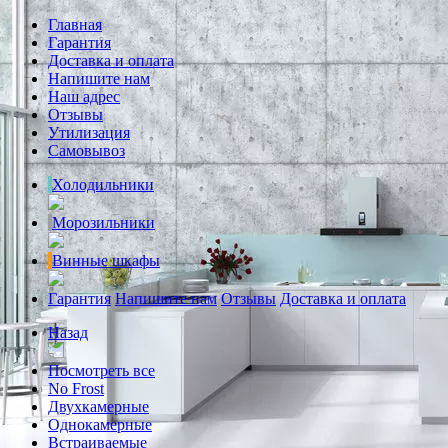
Главная
Гарантия
Доставка и оплата
Напишите нам
Наш адрес
Отзывы
Утилизация
Самовывоз
Холодильники
Морозильники
Винные шкафы
Гарантия
Напишите нам
Отзывы
Доставка и оплата
Назад
Посмотреть все
No Frost
Двухкамерные
Однокамерные
Встраиваемые