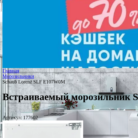
Главная
Морозильники
Schaub Lorenz SLF E107W0M
Встраиваемый морозильник 
Артикул:
177602