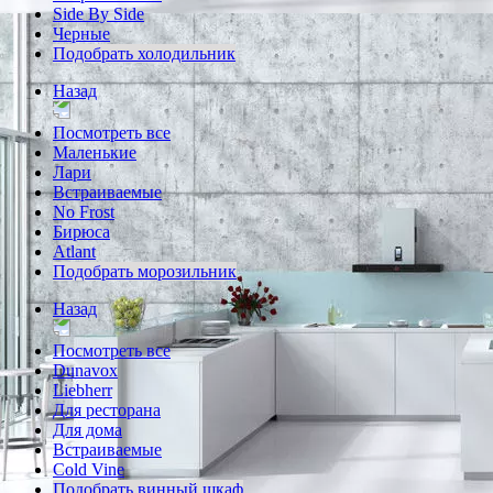
Side By Side
Черные
Подобрать холодильник
Назад
Посмотреть все
Маленькие
Лари
Встраиваемые
No Frost
Бирюса
Atlant
Подобрать морозильник
Назад
Посмотреть все
Dunavox
Liebherr
Для ресторана
Для дома
Встраиваемые
Cold Vine
Подобрать винный шкаф