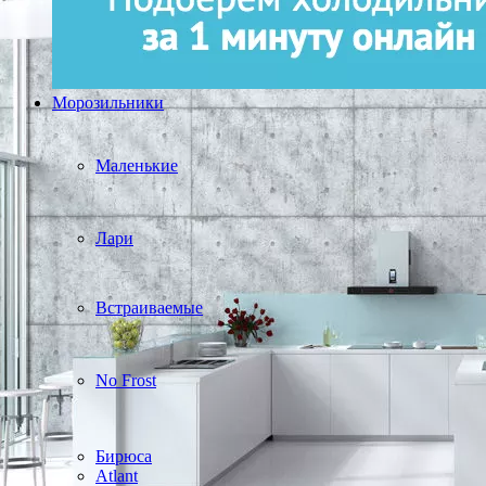
Морозильники
Маленькие
Лари
Встраиваемые
No Frost
Бирюса
Atlant