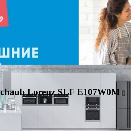
Schaub Lorenz SLF E107W0M