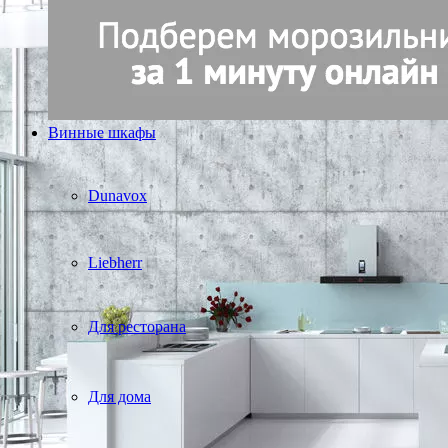
Винные шкафы
Dunavox
Liebherr
Для ресторана
Для дома