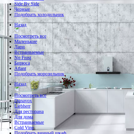
Side By Side
Черные
Подобрать холодильник
Назад
Посмотреть все
Маленькие
Лари
Встраиваемые
No Frost
Бирюса
Atlant
Подобрать морозильник
Назад
Посмотреть все
Dunavox
Liebherr
Для ресторана
Для дома
Встраиваемые
Cold Vine
Подобрать винный шкаф