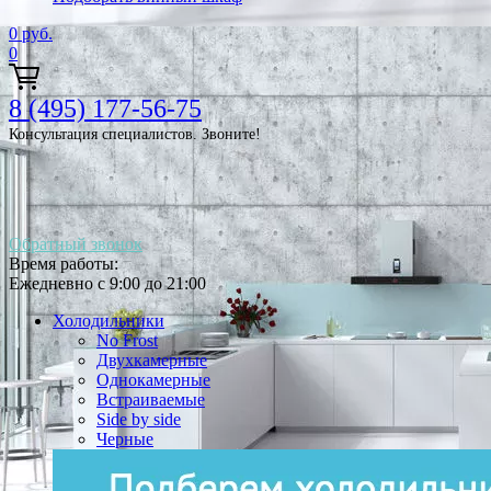
0
руб.
0
8 (495) 177-56-75
Консультация специалистов. Звоните!
Обратный звонок
Время работы:
Ежедневно с 9:00 до 21:00
Холодильники
No Frost
Двухкамерные
Однокамерные
Встраиваемые
Side by side
Черные