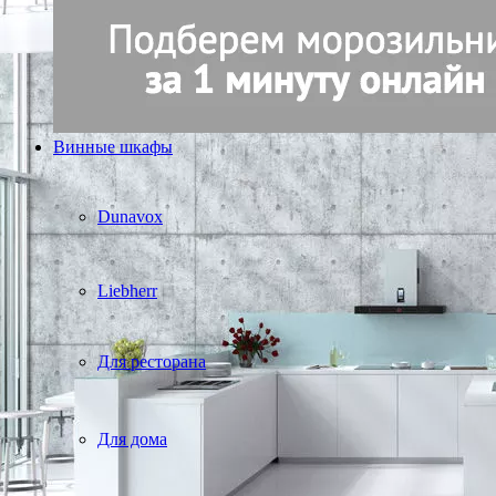
Винные шкафы
Dunavox
Liebherr
Для ресторана
Для дома