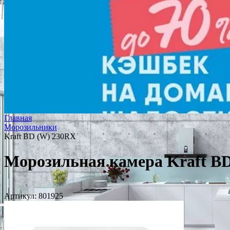
Главная
Морозильники
Kraft BD (W) 230RX
Морозильная камера Kraft B
Артикул:
801925