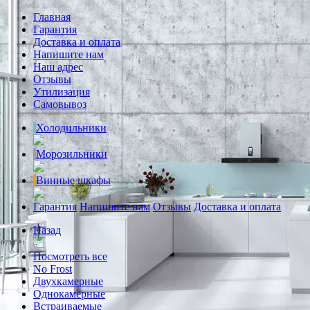
Главная
Гарантия
Доставка и оплата
Напишите нам
Наш адрес
Отзывы
Утилизация
Самовывоз
Холодильники
Морозильники
Винные шкафы
Гарантия
Напишите нам
Отзывы
Доставка и оплата
Назад
Посмотреть все
No Frost
Двухкамерные
Однокамерные
Встраиваемые