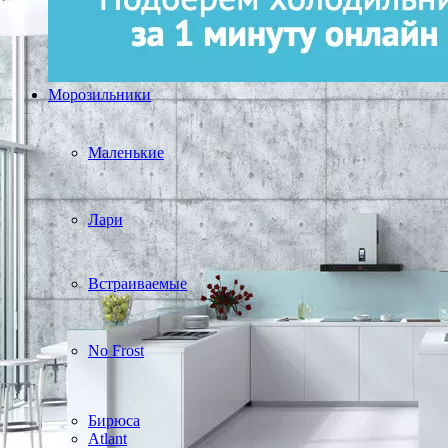
Морозильники
Маленькие
Лари
Встраиваемые
No Frost
Бирюса
Atlant