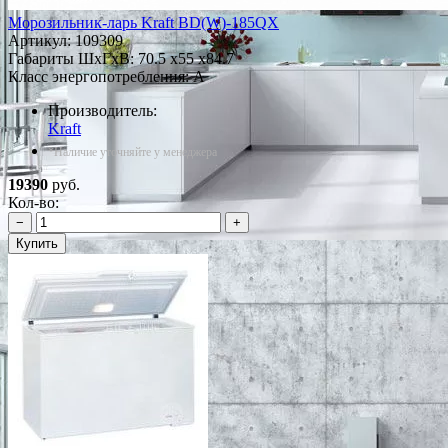
Морозильник-ларь Kraft BD(W)-185QX
Артикул:
109309
Габариты ШxГxВ: 70.5 x55 x84.7
Класс энергопотребления: A
Производитель:
Kraft
*Наличие уточняйте у менеджера
19390
руб.
Кол-во:
−
+
Купить