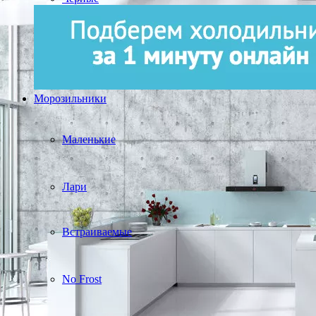
Морозильники
Маленькие
Лари
Встраиваемые
No Frost