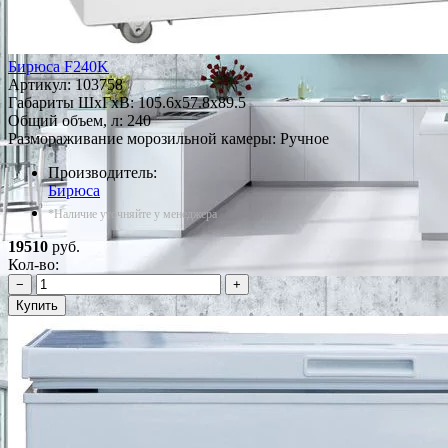
Бирюса F240K
Артикул:
103758
Габариты ШxГxВ: 105.6x57.8x89.5
Общий объем, л: 240
Размораживание морозильной камеры: Ручное
Производитель:
Бирюса
*Наличие уточняйте у менеджера
19510
руб.
Кол-во:
−
+
Купить