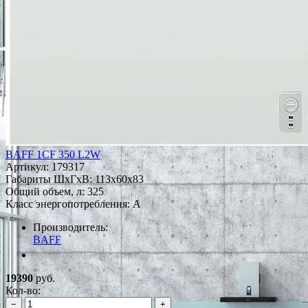
BAFF 1CF 350 L2W
Артикул:
179317
Габариты ШxГxВ: 113x60x83
Общий объем, л: 325
Класс энергопотребления: A
Производитель:
BAFF
*Наличие уточняйте у менеджера
19390
руб.
Кол-во:
−
+