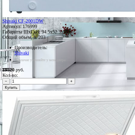
Shivaki CF-2001DW
Артикул:
176999
Габариты ШxГxВ: 94.5x52.3x85
Общий объем, л: 203
Производитель:
Shivaki
*Наличие уточняйте у менеджера
19520
руб.
Кол-во:
−
+
Купить