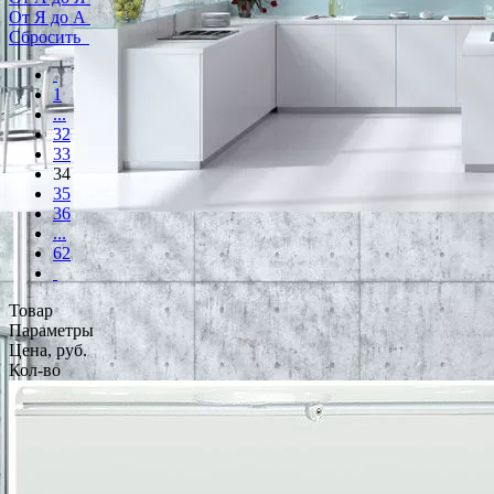
От Я до А
Сбросить
1
...
32
33
34
35
36
...
62
Товар
Параметры
Цена, руб.
Кол-во