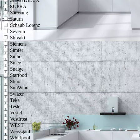
SCANDILUX
SUPRA
Samsung
Saturn
Schaub Lorenz
Severin
Shivaki
Siemens
Simfer
Sinbo
Smeg
Snaige
Starfood
Stinol
SunWind
Swizer
Teka
Tesler
Vestel
Vestfrost
WEST
Weissgauff
Whirlpool