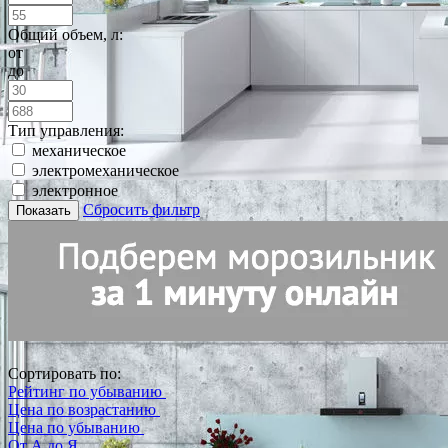
Общий объем, л:
от
до
Тип управления:
механическое
электромеханическое
электронное
Сбросить фильтр
Показать
Сортировать по:
Рейтинг по убыванию
Цена по возрастанию
Цена по убыванию
От А до Я