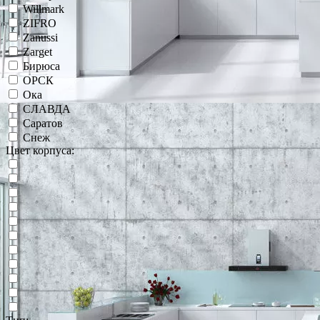
Willmark
ZIFRO
Zanussi
Zarget
Бирюса
ОРСК
Ока
СЛАВДА
Саратов
Снеж
Цвет корпуса: