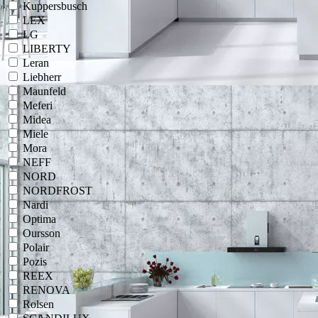
Kuppersbusch
LEX
LG
LIBERTY
Leran
Liebherr
Maunfeld
Meferi
Midea
Miele
Mora
NEFF
NORD
NORDFROST
Nardi
Optima
Oursson
Polair
Pozis
REEX
RENOVA
Rolsen