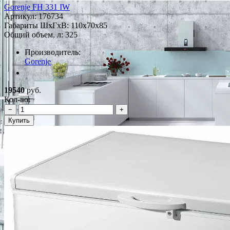
Gorenje FH 331 IW
Артикул:
176734
Габариты ШxГxВ: 110x70x85
Общий объем, л: 325
Производитель:
Gorenje
*Наличие уточняйте у менеджера
19540
руб.
Кол-во:
−
+
Купить