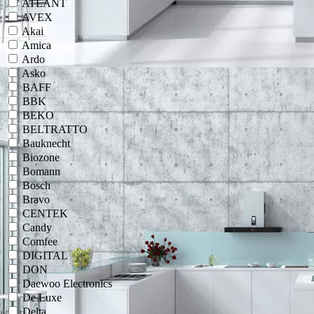
ATLANT
AVEX
Akai
Amica
Ardo
Asko
BAFF
BBK
BEKO
BELTRATTO
Bauknecht
Biozone
Bomann
Bosch
Bravo
CENTEK
Candy
Comfee
DIGITAL
DON
Daewoo Electronics
De Luxe
Delta