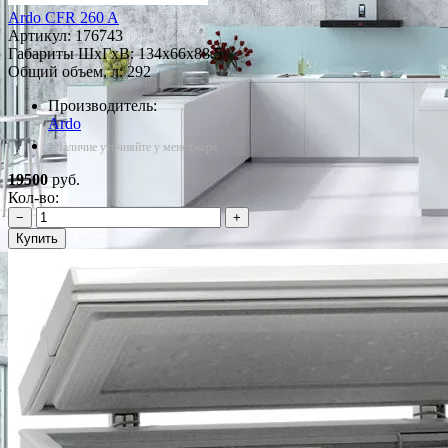
Ardo CFR 260 A
Артикул:
176743
Габариты ШxГxВ: 134x66x88.5
Общий объем, л: 292
Производитель:
Ardo
*Наличие уточняйте у менеджера
19500
руб.
Кол-во:
−
+
Купить