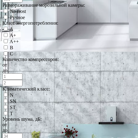
Размораживание морозильной камеры:
No frost
Ручное
Класс энергопотребления:
A
A+
A++
B
C
Количество компрессоров:
от
до
Климатический класс:
N
SN
ST
T
Уровень шума, дБ:
от
до