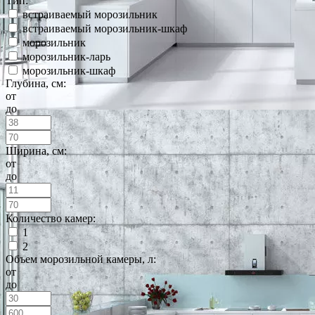
Тип:
встраиваемый морозильник
встраиваемый морозильник-шкаф
морозильник
морозильник-ларь
морозильник-шкаф
Глубина, см:
от
до
Ширина, см:
от
до
Количество камер:
1
2
Объем морозильной камеры, л:
от
до