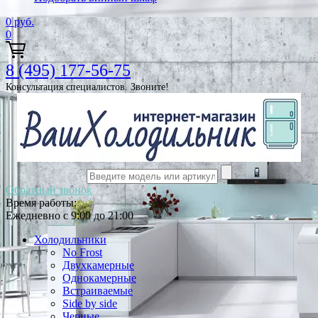
0
руб.
0
8 (495) 177-56-75
Консультация специалистов. Звоните!
Обратный звонок
Время работы:
Ежедневно с 9:00 до 21:00
Холодильники
No Frost
Двухкамерные
Однокамерные
Встраиваемые
Side by side
Черные