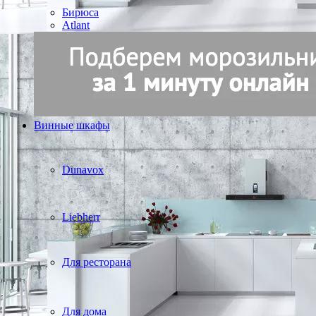
Бирюса
Atlant
Винные шкафы
Dunavox
Liebherr
Для ресторана
Для дома