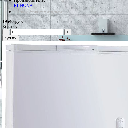
Производитель:
RENOVA
*Наличие уточняйте у менеджера
19540
руб.
Кол-во:
−
+
Купить