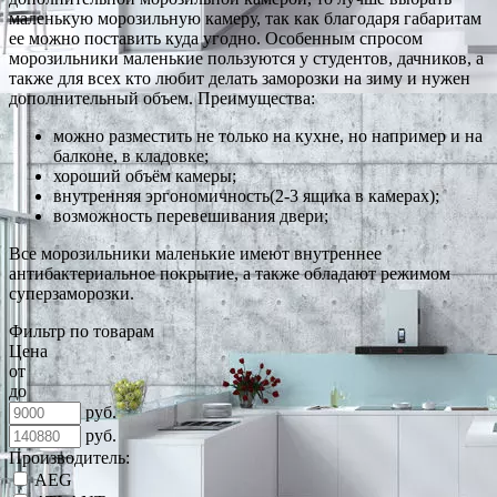
маленькую морозильную камеру, так как благодаря габаритам
ее можно поставить куда угодно. Особенным спросом
морозильники маленькие пользуются у студентов, дачников, а
также для всех кто любит делать заморозки на зиму и нужен
дополнительный объем. Преимущества:
можно разместить не только на кухне, но например и на
балконе, в кладовке;
хороший объём камеры;
внутренняя эргономичность(2-3 ящика в камерах);
возможность перевешивания двери;
Все морозильники маленькие имеют внутреннее
антибактериальное покрытие, а также обладают режимом
суперзаморозки.
Фильтр по товарам
Цена
от
до
руб.
руб.
Производитель:
AEG