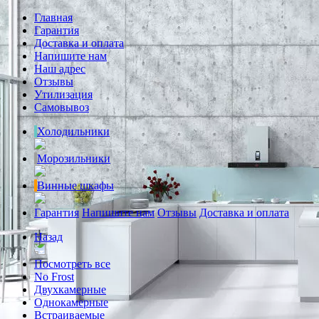
Главная
Гарантия
Доставка и оплата
Напишите нам
Наш адрес
Отзывы
Утилизация
Самовывоз
Холодильники
Морозильники
Винные шкафы
Гарантия
Напишите нам
Отзывы
Доставка и оплата
Назад
Посмотреть все
No Frost
Двухкамерные
Однокамерные
Встраиваемые