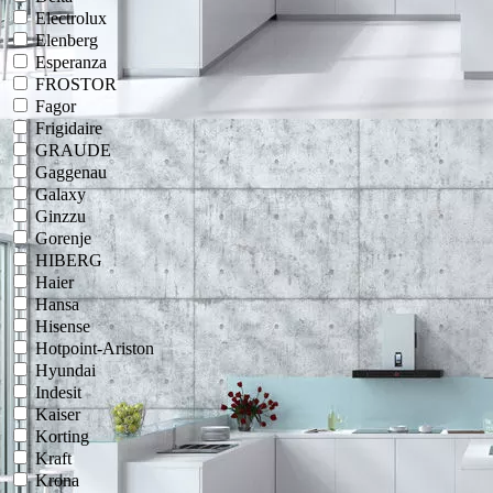
Electrolux
Elenberg
Esperanza
FROSTOR
Fagor
Frigidaire
GRAUDE
Gaggenau
Galaxy
Ginzzu
Gorenje
HIBERG
Haier
Hansa
Hisense
Hotpoint-Ariston
Hyundai
Indesit
Kaiser
Korting
Kraft
Krona