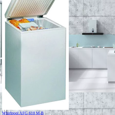
Whirlpool AFG 610 M-B