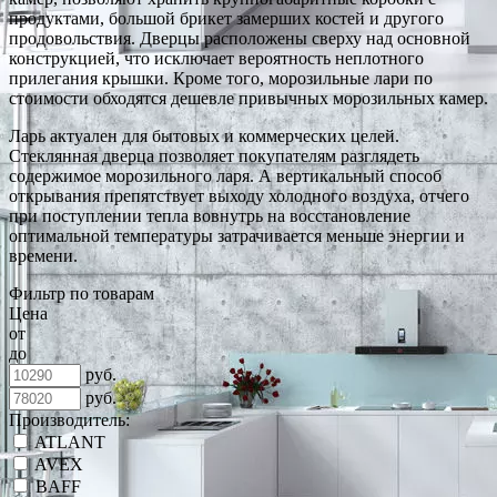
продуктами, большой брикет замерших костей и другого
продовольствия. Дверцы расположены сверху над основной
конструкцией, что исключает вероятность неплотного
прилегания крышки. Кроме того, морозильные лари по
стоимости обходятся дешевле привычных морозильных камер.
Ларь актуален для бытовых и коммерческих целей.
Стеклянная дверца позволяет покупателям разглядеть
содержимое морозильного ларя. А вертикальный способ
открывания препятствует выходу холодного воздуха, отчего
при поступлении тепла вовнутрь на восстановление
оптимальной температуры затрачивается меньше энергии и
времени.
Фильтр по товарам
Цена
от
до
руб.
руб.
Производитель:
ATLANT
AVEX
BAFF