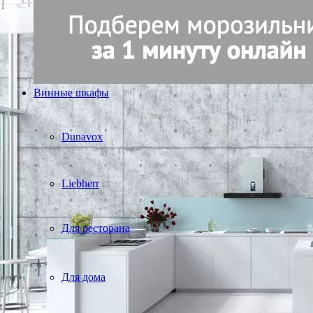
Винные шкафы
Dunavox
Liebherr
Для ресторана
Для дома