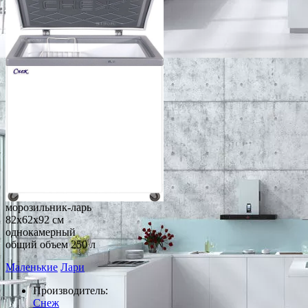
морозильник-ларь
82x62x92 см
однокамерный
общий объем 250 л
Маленькие
Лари
Производитель:
Снеж