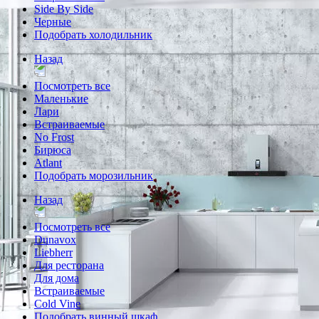
Side By Side
Черные
Подобрать холодильник
Назад
Посмотреть все
Маленькие
Лари
Встраиваемые
No Frost
Бирюса
Atlant
Подобрать морозильник
Назад
Посмотреть все
Dunavox
Liebherr
Для ресторана
Для дома
Встраиваемые
Cold Vine
Подобрать винный шкаф