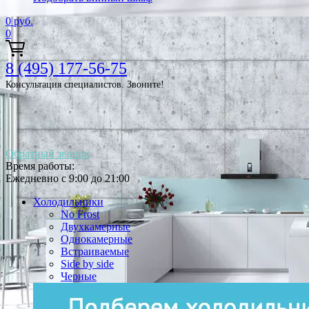
0
руб.
0
8 (495) 177-56-75
Консультация специалистов. Звоните!
Обратный звонок
Время работы:
Ежедневно с 9:00 до 21:00
Холодильники
No Frost
Двухкамерные
Однокамерные
Встраиваемые
Side by side
Черные