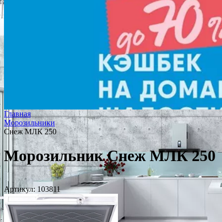
Главная
Морозильники
Снеж МЛК 250
Морозильник Снеж МЛК 250
Артикул:
103811