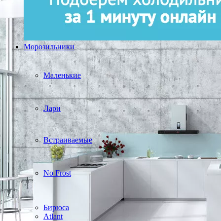
Морозильники
Маленькие
Лари
Встраиваемые
No Frost
Бирюса
Atlant