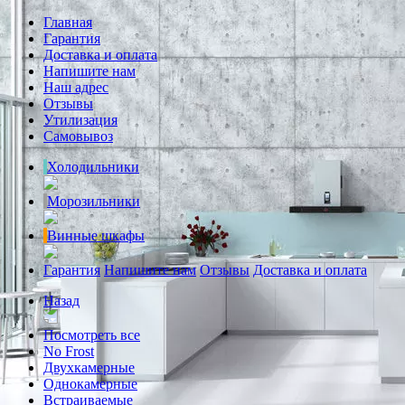
Главная
Гарантия
Доставка и оплата
Напишите нам
Наш адрес
Отзывы
Утилизация
Самовывоз
Холодильники
Морозильники
Винные шкафы
Гарантия
Напишите нам
Отзывы
Доставка и оплата
Назад
Посмотреть все
No Frost
Двухкамерные
Однокамерные
Встраиваемые