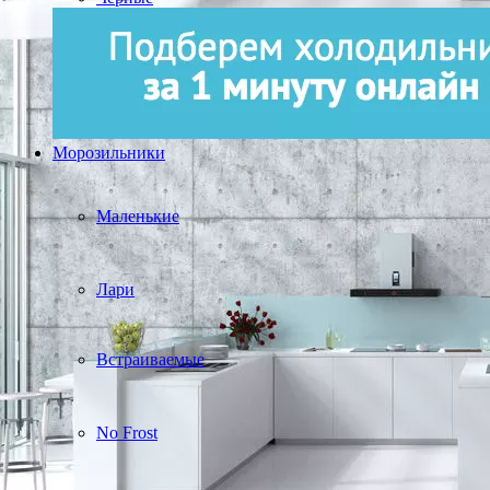
Морозильники
Маленькие
Лари
Встраиваемые
No Frost