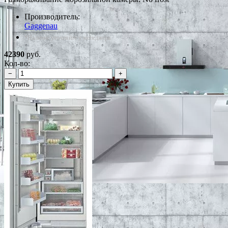
Производитель:
Gaggenau
*Наличие уточняйте у менеджера
42390
руб.
Кол-во:
−
+
Купить