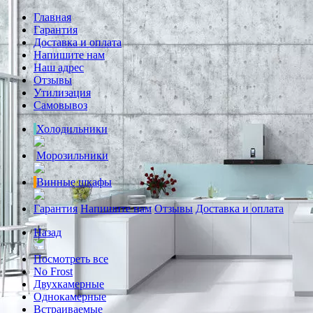
Главная
Гарантия
Доставка и оплата
Напишите нам
Наш адрес
Отзывы
Утилизация
Самовывоз
Холодильники
Морозильники
Винные шкафы
Гарантия
Напишите нам
Отзывы
Доставка и оплата
Назад
Посмотреть все
No Frost
Двухкамерные
Однокамерные
Встраиваемые