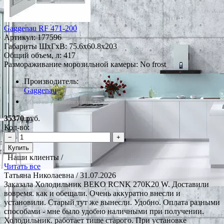
Gaggenau RF 471-200
Артикул:
177596
Габариты ШxГxВ: 75.6x60.8x203
Общий объем, л: 417
Размораживание морозильной камеры: No frost
Производитель:
Gaggenau
*Наличие уточняйте у менеджера
35370
руб.
Кол-во:
−
+
Купить
Наши клиенты /
Читать все
Татьяна Николаевна
/ 31.07.2026
Заказала Холодильник BEKO RCNK 270K20 W. Доставили
вовремя. как и обещали. Очень аккуратно внесли и
установили. Старый тут же вынесли. Удобно. Оплата разными
способами - мне было удобно наличными при получении.
Холодильник. работает тише старого. При установке