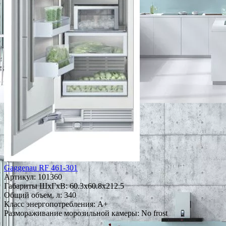
Gaggenau RF 461-301
Артикул:
101360
Габариты ШxГxВ: 60.3x60.8x212.5
Общий объем, л: 340
Класс энергопотребления: A+
Размораживание морозильной камеры: No frost