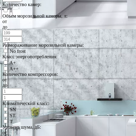
Количество камер:
1
Объем морозильной камеры, л:
от
до
Размораживание морозильной камеры:
No frost
Класс энергопотребления:
A+
A++
Количество компрессоров:
от
до
Климатический класс:
SN
ST
T
Уровень шума, дБ:
от