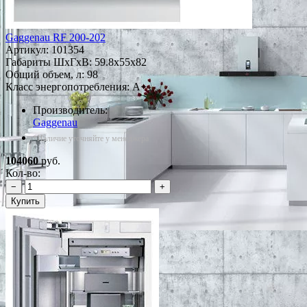
Gaggenau RF 200-202
Артикул:
101354
Габариты ШxГxВ: 59.8x55x82
Общий объем, л: 98
Класс энергопотребления: A+
Производитель:
Gaggenau
*Наличие уточняйте у менеджера
104060
руб.
Кол-во:
−
+
Купить