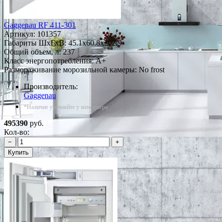
Gaggenau RF 411-301
Артикул:
101357
Габариты ШxГxВ: 45.1x60.8x202.9
Общий объем, л: 237
Класс энергопотребления: A+
Размораживание морозильной камеры: No frost
Производитель:
Gaggenau
*Наличие уточняйте у менеджера
495390
руб.
Кол-во:
−
+
Купить