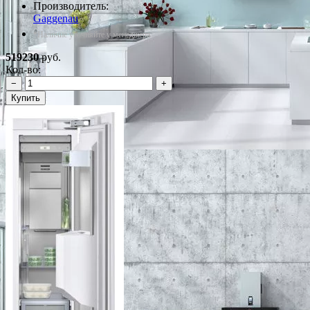
Производитель:
Gaggenau
*Наличие уточняйте у менеджера
519230
руб.
Кол-во:
−
+
Купить