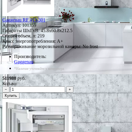
Gaggenau RF 413-301
Артикул:
101359
Габариты ШxГxВ: 45.8x60.8x212.5
Общий объем, л: 219
Класс энергопотребления: A+
Размораживание морозильной камеры: No frost
Производитель:
Gaggenau
*Наличие уточняйте у менеджера
511980
руб.
Кол-во:
−
+
Купить