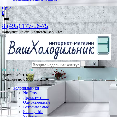
0
руб.
0
8 (495) 177-56-75
Консультация специалистов. Звоните!
Обратный звонок
Время работы:
Ежедневно с 9:00 до 21:00
Холодильники
No Frost
Двухкамерные
Однокамерные
Встраиваемые
Side by side
Черные