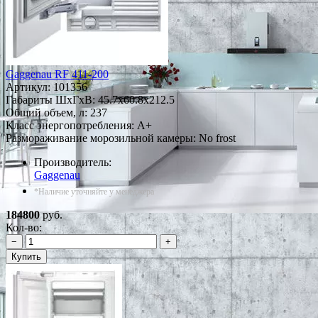
Gaggenau RF 411-200
Артикул:
101356
Габариты ШxГxВ: 45.7x60.8x212.5
Общий объем, л: 237
Класс энергопотребления: A+
Размораживание морозильной камеры: No frost
Производитель:
Gaggenau
*Наличие уточняйте у менеджера
184800
руб.
Кол-во:
−
+
Купить