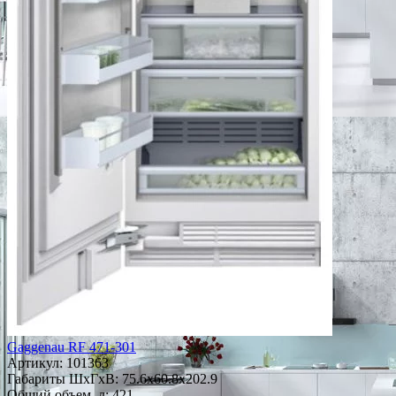
Gaggenau RF 471-301
Артикул:
101363
Габариты ШxГxВ: 75.6x60.8x202.9
Общий объем, л: 421