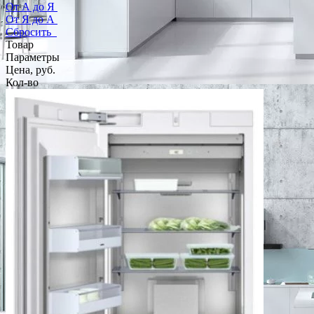
От А до Я
От Я до А
Сбросить
Товар
Параметры
Цена, руб.
Кол-во