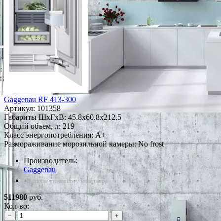
Gaggenau RF 413-300
Артикул:
101358
Габариты ШxГxВ: 45.8x60.8x212.5
Общий объем, л: 219
Класс энергопотребления: A+
Размораживание морозильной камеры: No frost
Производитель:
Gaggenau
*Наличие уточняйте у менеджера
511980
руб.
Кол-во:
−
+