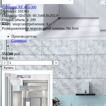
Gaggenau RF 463-300
Артикул:
101361
Габариты ШxГxВ: 60.3x60.8x202.9
Общий объем, л: 299
Класс энергопотребления: A+
Размораживание морозильной камеры: No frost
Производитель:
Gaggenau
*Наличие уточняйте у менеджера
553560
руб.
Кол-во:
−
+
Купить