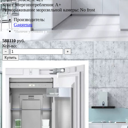
Класс энергопотребления: A+
Размораживание морозильной камеры: No frost
Производитель:
Gaggenau
*Наличие уточняйте у менеджера
588110
руб.
Кол-во:
−
+
Купить