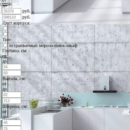
от
до
руб.
руб.
Цвет корпуса:
Тип:
встраиваемый морозильник-шкаф
Глубина, см:
от
до
Высота, см:
от
до
Ширина, см:
от
до