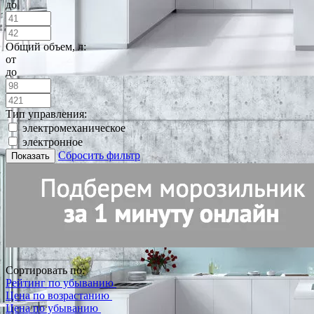
до
Общий объем, л:
от
до
Тип управления:
электромеханическое
электронное
Сбросить фильтр
Показать
Сортировать по:
Рейтинг по убыванию
Цена по возрастанию
Цена по убыванию