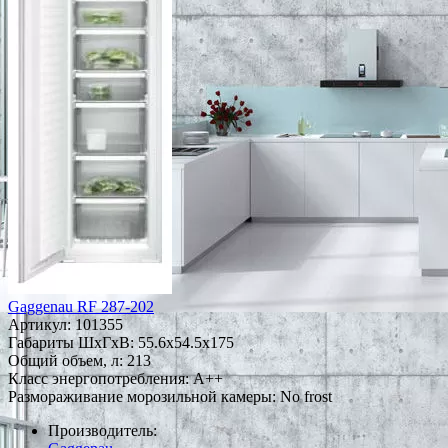
Gaggenau RF 287-202
Артикул:
101355
Габариты ШxГxВ: 55.6x54.5x175
Общий объем, л: 213
Класс энергопотребления: A++
Размораживание морозильной камеры: No frost
Производитель: