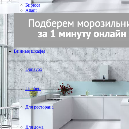
Бирюса
Atlant
Винные шкафы
Dunavox
Liebherr
Для ресторана
Для дома