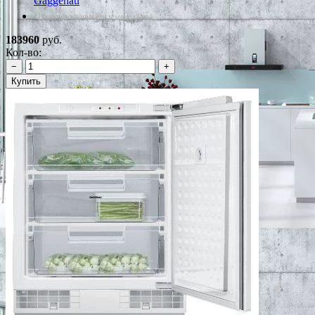
Gaggenau
*Наличие уточняйте у менеджера
183960
руб.
Кол-во:
−
+
Купить