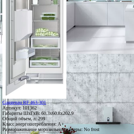
Gaggenau RF 463-301
Артикул:
101362
Габариты ШxГxВ: 60.3x60.8x202.9
Общий объем, л: 299
Класс энергопотребления: A+
Размораживание морозильной камеры: No frost