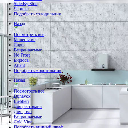
Side By Side
Черные
Подобрать холодильник
Назад
Посмотреть все
Маленькие
Лари
Встраиваемые
No Frost
Бирюса
Atlant
Подобрать морозильник
Назад
Посмотреть все
Dunavox
Liebherr
Для ресторана
Для дома
Встраиваемые
Cold Vine
Подобрать винный шкаф