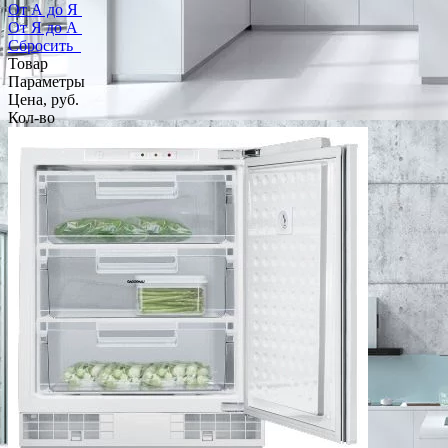
От А до Я
От Я до А
Сбросить
Товар
Параметры
Цена, руб.
Кол-во