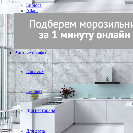
Бирюса
Atlant
Винные шкафы
Dunavox
Liebherr
Для ресторана
Для дома