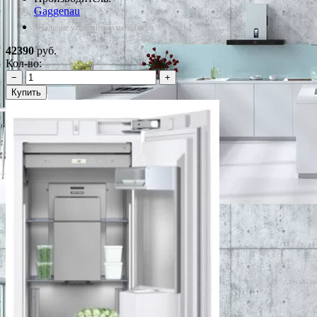
Gaggenau
*Наличие уточняйте у менеджера
42390
руб.
Кол-во:
−
+
Купить