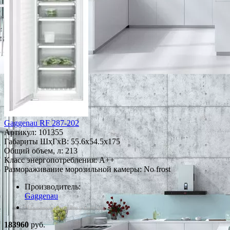
Gaggenau RF 287-202
Артикул:
101355
Габариты ШxГxВ: 55.6x54.5x175
Общий объем, л: 213
Класс энергопотребления: A++
Размораживание морозильной камеры: No frost
Производитель:
Gaggenau
*Наличие уточняйте у менеджера
183960
руб.