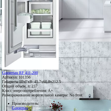
Gaggenau RF 411-200
Артикул:
101356
Габариты ШxГxВ: 45.7x60.8x212.5
Общий объем, л: 237
Класс энергопотребления: A+
Размораживание морозильной камеры: No frost
Производитель:
Gaggenau