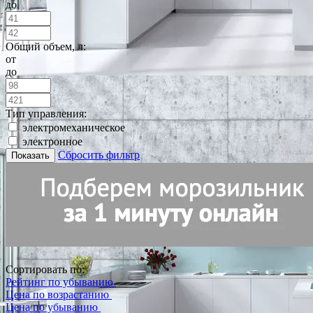
до
Общий объем, л:
от
до
Тип управления:
электромеханическое
электронное
Сбросить фильтр
Показать
Сортировать по:
Рейтинг по убыванию
Цена по возрастанию
Цена по убыванию