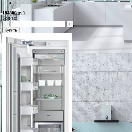
*Наличие уточняйте у менеджера
184800
руб.
Кол-во:
−
+
Купить