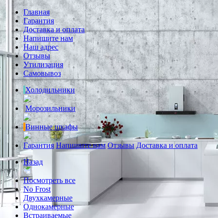
Главная
Гарантия
Доставка и оплата
Напишите нам
Наш адрес
Отзывы
Утилизация
Самовывоз
Холодильники
Морозильники
Винные шкафы
Гарантия
Напишите нам
Отзывы
Доставка и оплата
Назад
Посмотреть все
No Frost
Двухкамерные
Однокамерные
Встраиваемые