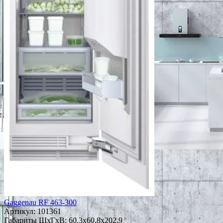
Gaggenau RF 463-300
Артикул:
101361
Габариты ШxГxВ: 60.3x60.8x202.9