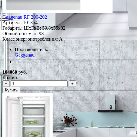
Gaggenau RF 200-202
Артикул:
101354
Габариты ШxГxВ: 59.8x55x82
Общий объем, л: 98
Класс энергопотребления: A+
Производитель:
Gaggenau
*Наличие уточняйте у менеджера
104060
руб.
Кол-во:
−
+
Купить