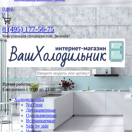
0
руб.
0
8 (495) 177-56-75
Консультация специалистов. Звоните!
Обратный звонок
Время работы:
Ежедневно с 9:00 до 21:00
Холодильники
No Frost
Двухкамерные
Однокамерные
Встраиваемые
Side by side
Черные