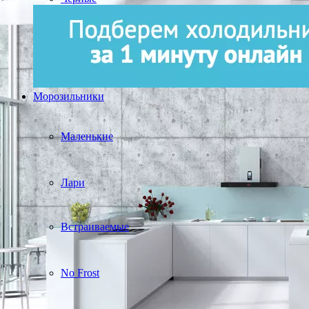
Морозильники
Маленькие
Лари
Встраиваемые
No Frost