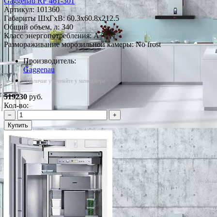
Gaggenau RF 461-301
Артикул:
101360
Габариты ШxГxВ: 60.3x60.8x212.5
Общий объем, л: 340
Класс энергопотребления: A+
Размораживание морозильной камеры: No frost
Производитель:
Gaggenau
*Наличие уточняйте у менеджера
519230
руб.
Кол-во:
−
+
Купить