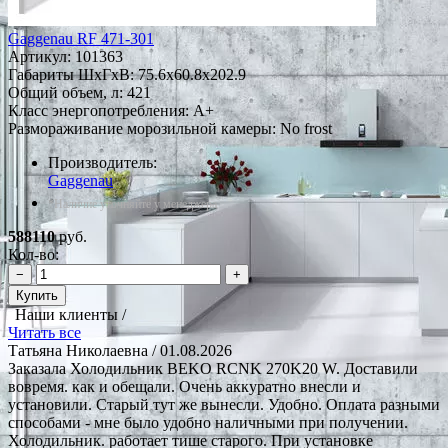
Gaggenau RF 471-301
Артикул:
101363
Габариты ШxГxВ: 75.6x60.8x202.9
Общий объем, л: 421
Класс энергопотребления: A+
Размораживание морозильной камеры: No frost
Производитель:
Gaggenau
*Наличие уточняйте у менеджера
588110
руб.
Кол-во:
−
+
Купить
Наши клиенты /
Читать все
Татьяна Николаевна
/ 01.08.2026
Заказала Холодильник BEKO RCNK 270K20 W. Доставили
вовремя. как и обещали. Очень аккуратно внесли и
установили. Старый тут же вынесли. Удобно. Оплата разными
способами - мне было удобно наличными при получении.
Холодильник. работает тише старого. При установке