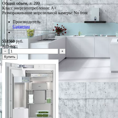
Общий объем, л: 299
Класс энергопотребления: A+
Размораживание морозильной камеры: No frost
Производитель:
Gaggenau
*Наличие уточняйте у менеджера
553560
руб.
Кол-во:
−
+
Купить