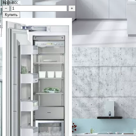
Кол-во:
−
+
Купить