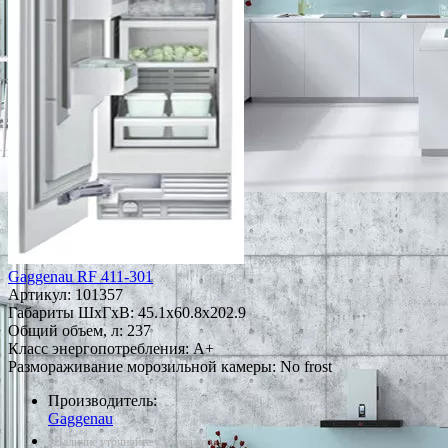
Gaggenau RF 411-301
Артикул:
101357
Габариты ШxГxВ: 45.1x60.8x202.9
Общий объем, л: 237
Класс энергопотребления: A+
Размораживание морозильной камеры: No frost
Производитель:
Gaggenau
*Наличие уточняйте у менеджера