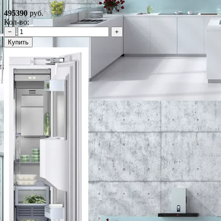
495390
руб.
Кол-во:
−
+
Купить