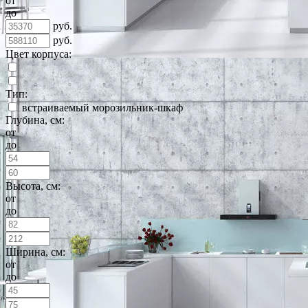
от
до
руб.
руб.
Цвет корпуса:
Тип:
встраиваемый морозильник-шкаф
Глубина, см:
от
до
Высота, см:
от
до
Ширина, см:
от
до