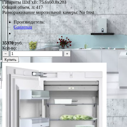
Габариты ШxГxВ: 75.6x60.8x203
Общий объем, л: 417
Размораживание морозильной камеры: No frost
Производитель:
Gaggenau
*Наличие уточняйте у менеджера
35370
руб.
Кол-во:
−
+
Купить