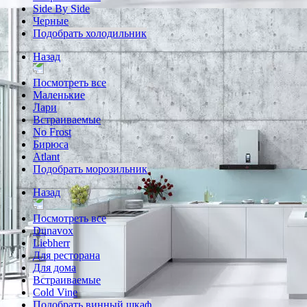
Side By Side
Черные
Подобрать холодильник
Назад
Посмотреть все
Маленькие
Лари
Встраиваемые
No Frost
Бирюса
Atlant
Подобрать морозильник
Назад
Посмотреть все
Dunavox
Liebherr
Для ресторана
Для дома
Встраиваемые
Cold Vine
Подобрать винный шкаф