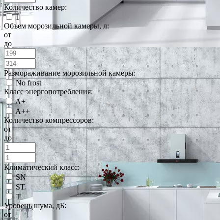
Количество камер:
1
Объем морозильной камеры, л:
от
до
Размораживание морозильной камеры:
No frost
Класс энергопотребления:
A+
A++
Количество компрессоров:
от
до
Климатический класс:
SN
ST
T
Уровень шума, дБ:
от