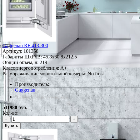
Gaggenau RF 413-300
Артикул:
101358
Габариты ШxГxВ: 45.8x60.8x212.5
Общий объем, л: 219
Класс энергопотребления: A+
Размораживание морозильной камеры: No frost
Производитель:
Gaggenau
*Наличие уточняйте у менеджера
511980
руб.
Кол-во:
−
+
Купить