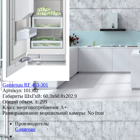
Gaggenau RF 463-301
Артикул:
101362
Габариты ШxГxВ: 60.3x60.8x202.9
Общий объем, л: 299
Класс энергопотребления: A+
Размораживание морозильной камеры: No frost
Производитель:
Gaggenau
*Наличие уточняйте у менеджера