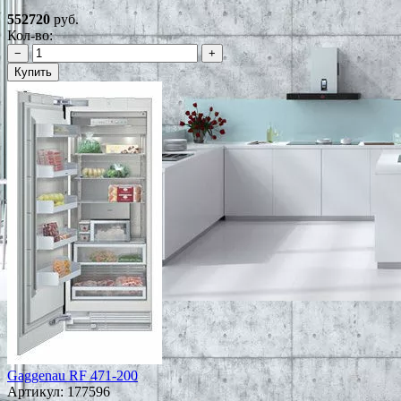
552720
руб.
Кол-во:
−
+
Купить
Gaggenau RF 471-200
Артикул:
177596